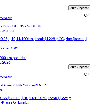
Zum Angebot
tomatik
 xDrive UPE 122.260 EUR
rbekunden
0 PS) | 10,1 l/100km (komb.) | 228 g CO₂/km (komb.) |
faktor
:
0.81
.000 km
pro Jahr
0.2026
Zum Angebot
tomatik
-Drivers*H/K*Sitzbel*DrivA
en
 kW (530 PS) | 10,1 l/100km (komb.) | 229 g
-Klasse G (komb.)