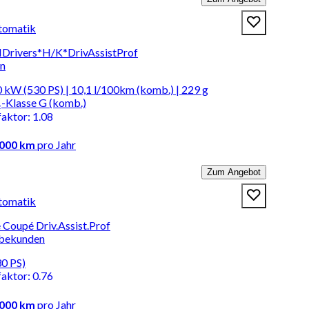
tomatik
Drivers*H/K*DrivAssistProf
en
 kW (530 PS) | 10,1 l/100km (komb.) | 229 g
-Klasse G (komb.)
faktor
:
1.08
.000 km
pro Jahr
Zum Angebot
tomatik
Coupé Driv.Assist.Prof
rbekunden
30 PS)
faktor
:
0.76
.000 km
pro Jahr