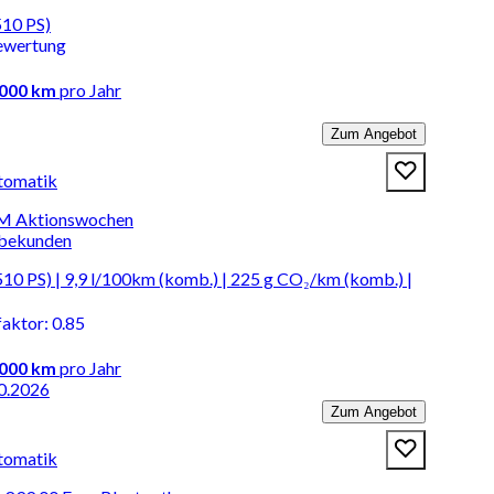
510 PS)
ewertung
.000 km
pro Jahr
Zum Angebot
tomatik
 M Aktionswochen
rbekunden
0 PS) | 9,9 l/100km (komb.) | 225 g CO₂/km (komb.) |
faktor
:
0.85
.000 km
pro Jahr
0.2026
Zum Angebot
tomatik