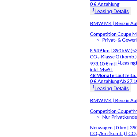
0 € Anzahlung
1
Leasing-Details
BMW M4 | Benzin Au
Competition Coupe M
Privat- & Gewe
8.949 km | 390 kW (53
CO₂-Klasse G (komb.)
1
Leasing
978,10 €
mtl.
inkl. MwSt.
48
Monate
Laufzeit
5
0 € Anzahlung
Ab 27.1
1
Leasing-Details
BMW M4 | Benzin Au
Competition Coupe*M
Nur Privatkund
Neuwagen | 0 km | 390
CO₂/km (komb.) | CO₂