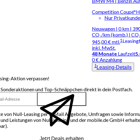
BMW M4 | Benzin Au
Competition Coupé*
Nur Privatkund
Neuwagen | 0 km | 390
CO₂/km (komb.) | CO₂
1
Leasing
945,00 €
mtl.
inkl. MwSt.
48
Monate
Laufzeit
5
0 € Anzahlung
1
Leasing-Details
sing-Aktion verpassen!
 Sonderaktionen und Top-Schnäppchen direkt in dein Postfach.
e von Null-Leasing per E-Mail Angebote, Umfragen sowie Inform
und Leistungen von Null-Leasing und der mobile.de GmbH erhalten
ar).
Jetzt Deals erhalten