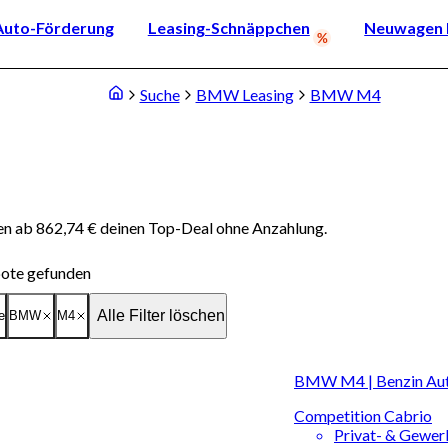
Auto-Förderung
Leasing-Schnäppchen
Neuwagen k
Suche
BMW Leasing
BMW M4
n ab 862,74 € deinen Top-Deal ohne Anzahlung.
ote gefunden
Alle Filter löschen
e
BMW
M4
BMW M4 | Benzin Au
Competition Cabrio
Privat- & Gewe