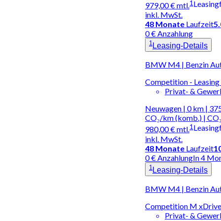
1
Leasing
979,00 €
mtl.
inkl. MwSt.
48
Monate
Laufzeit
5
0 € Anzahlung
1
Leasing-Details
BMW M4 | Benzin Au
Competition - Leasing 
Privat- & Gewe
Neuwagen | 0 km | 375
CO₂/km (komb.) | CO₂
1
Leasing
980,00 €
mtl.
inkl. MwSt.
48
Monate
Laufzeit
1
0 € Anzahlung
In 4 Mo
1
Leasing-Details
BMW M4 | Benzin Au
Competition M xDrive
Privat- & Gewe