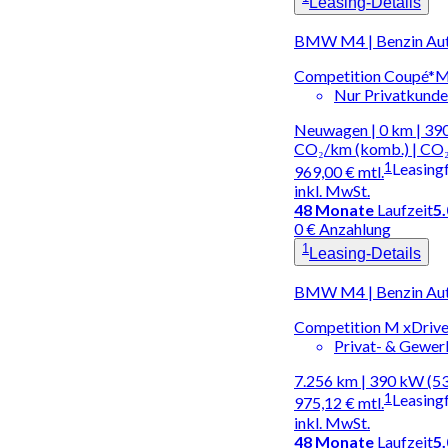
Leasing-Details
BMW M4 | Benzin Au
Competition Coupé*M
Nur Privatkund
Neuwagen | 0 km | 390
CO₂/km (komb.) | CO₂
1
Leasing
969,00 €
mtl.
inkl. MwSt.
48
Monate
Laufzeit
5
0 € Anzahlung
1
Leasing-Details
BMW M4 | Benzin Au
Competition M xDrive 
Privat- & Gewe
7.256 km | 390 kW (5
1
Leasing
975,12 €
mtl.
inkl. MwSt.
48
Monate
Laufzeit
5