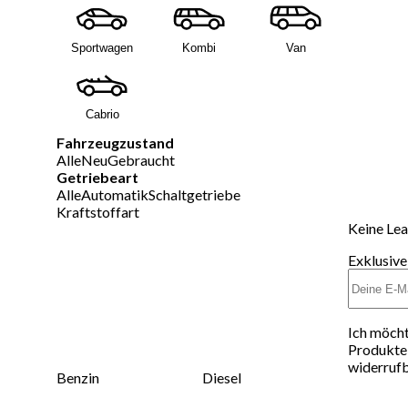
Sportwagen
Kombi
Van
Cabrio
Fahrzeugzustand
Alle
Neu
Gebraucht
Getriebeart
Alle
Automatik
Schaltgetriebe
Kraftstoffart
Keine Lea
Exklusive
Ich möcht
Produkte 
widerrufb
Benzin
Diesel