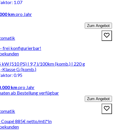
faktor
:
1.07
.000 km
pro Jahr
Zum Angebot
tomatik
- frei konfigurierbar!
rbekunden
 kW (510 PS) | 9,7 l/100km (komb.) | 220 g
-Klasse G (komb.)
faktor
:
0.95
0.000 km
pro Jahr
naten ab Bestellung verfügbar
Zum Angebot
tomatik
 Coupé 885€ netto/mtl.*In
rbekunden