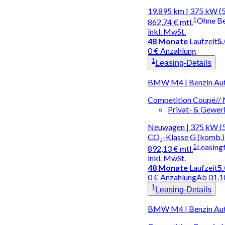
19.895 km | 375 kW (
1
Ohne B
862,74 €
mtl.
inkl. MwSt.
48
Monate
Laufzeit
5
0 € Anzahlung
1
Leasing-Details
BMW M4 | Benzin Au
Competition Coupé//
Privat- & Gewe
Neuwagen | 375 kW (51
CO₂-Klasse G (komb.)
1
Leasing
892,13 €
mtl.
inkl. MwSt.
48
Monate
Laufzeit
5
0 € Anzahlung
Ab 01.1
1
Leasing-Details
BMW M4 | Benzin Au