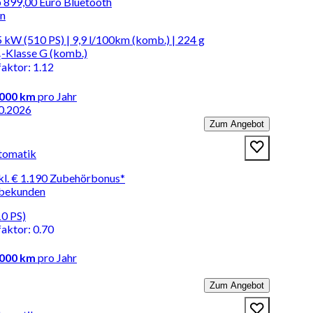
 899,00 Euro Bluetooth
en
 kW (510 PS) | 9,9 l/100km (komb.) | 224 g
-Klasse G (komb.)
faktor
:
1.12
.000 km
pro Jahr
0.2026
Zum Angebot
tomatik
kl. € 1.190 Zubehörbonus*
rbekunden
10 PS)
faktor
:
0.70
.000 km
pro Jahr
Zum Angebot