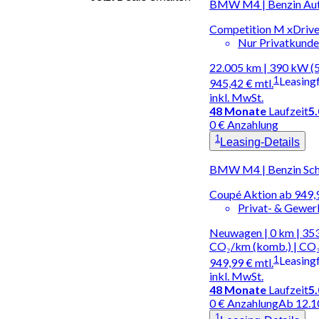
BMW M4 | Benzin Au
Competition M xDriv
Nur Privatkund
22.005 km | 390 kW (
1
Leasing
945,42 €
mtl.
inkl. MwSt.
48
Monate
Laufzeit
5
0 € Anzahlung
1
Leasing-Details
BMW M4 | Benzin Sch
Coupé Aktion ab 949
Privat- & Gewe
Neuwagen | 0 km | 353
CO₂/km (komb.) | CO₂
1
Leasing
949,99 €
mtl.
inkl. MwSt.
48
Monate
Laufzeit
5
0 € Anzahlung
Ab 12.1
1