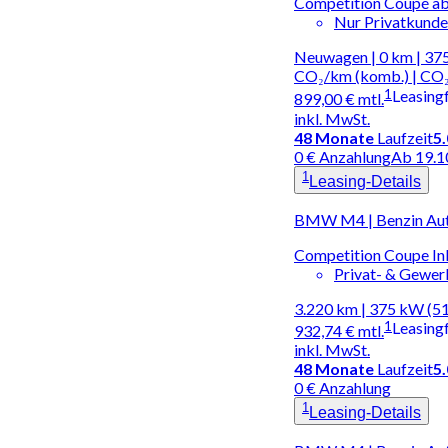
Competition Coupé ab
Nur Privatkund
Neuwagen | 0 km | 375
CO₂/km (komb.) | CO₂
1
Leasing
899,00 €
mtl.
inkl. MwSt.
48
Monate
Laufzeit
5
0 € Anzahlung
Ab 19.1
1
Leasing-Details
BMW M4 | Benzin Au
Competition Coupe In
Privat- & Gewe
3.220 km | 375 kW (5
1
Leasing
932,74 €
mtl.
inkl. MwSt.
48
Monate
Laufzeit
5
0 € Anzahlung
1
Leasing-Details