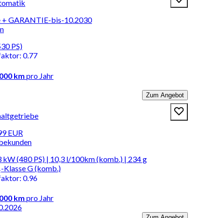
tomatik
e + GARANTIE-bis-10.2030
en
530 PS)
faktor
:
0.77
.000 km
pro Jahr
Zum Angebot
altgetriebe
,99 EUR
rbekunden
 kW (480 PS) | 10,3 l/100km (komb.) | 234 g
-Klasse G (komb.)
faktor
:
0.96
.000 km
pro Jahr
0.2026
Zum Angebot