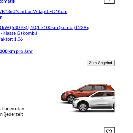
tomatik
H/K*360*Carbon*AdaptLED*Kom
en
 kW (530 PS) | 10,1 l/100km (komb.) | 229 g
-Klasse G (komb.)
faktor
:
1.06
.000 km
pro Jahr
Zum Angebot
ationen über
 (jederzeit