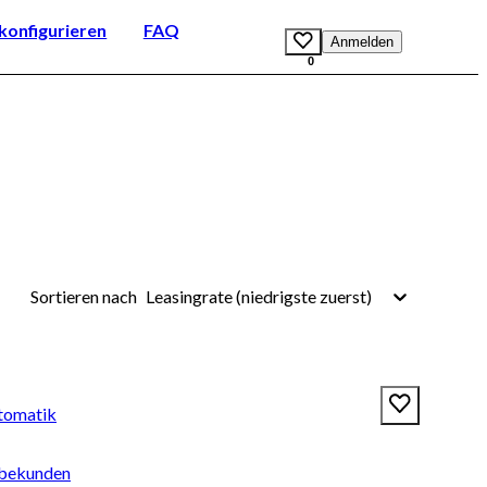
onfigurieren
FAQ
Anmelden
0
Leasingrate (niedrigste zuerst)
Sortieren nach
tomatik
rbekunden