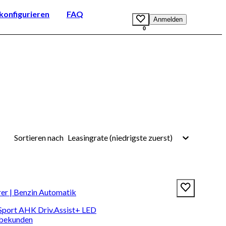
onfigurieren
FAQ
Anmelden
0
Leasingrate (niedrigste zuerst)
Sortieren nach
r | Benzin Automatik
 Sport AHK Driv.Assist+ LED
rbekunden