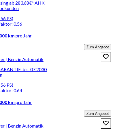
easing ab 283,68€¹ AHK
rbekunden
156 PS)
faktor
:
0.56
.000 km
pro Jahr
Zum Angebot
r | Benzin Automatik
+ GARANTIE-bis-07.2030
en
156 PS)
faktor
:
0.64
.000 km
pro Jahr
Zum Angebot
r | Benzin Automatik