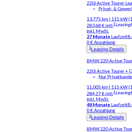
220i Active Tourer L
Privat- & Gewe
13.775 km | 115 kW (
1
Leasing
283,68 €
mtl.
inkl. MwSt.
27
Monate
Laufzeit
5
0 € Anzahlung
1
Leasing-Details
BMW 220 Active Toure
220i Active Tourer 
Nur Privatkund
11.005 km | 115 kW (
1
Leasing
284,27 €
mtl.
inkl. MwSt.
48
Monate
Laufzeit
5
0 € Anzahlung
1
Leasing-Details
BMW 220 Active Toure