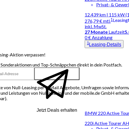
Privat- & Gewe
12.439 km | 115 kW (
1
Leasing
276,79 €
mtl.
inkl. MwSt.
27
Monate
Laufzeit
5
0 € Anzahlung
1
Leasing-Details
sing-Aktion verpassen!
 Sonderaktionen und Top-Schnäppchen direkt in dein Postfach.
e von Null-Leasing per E-Mail Angebote, Umfragen sowie Inform
und Leistungen von Null-Leasing und der mobile.de GmbH erhalten
ar).
Jetzt Deals erhalten
BMW 220 Active Toure
220i Active Tourer A
Privat- & Gewe