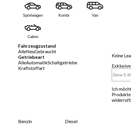
Sportwagen
Kombi
Van
Cabrio
Fahrzeugzustand
Alle
Neu
Gebraucht
Keine Lea
Getriebeart
Alle
Automatik
Schaltgetriebe
Exklusive
Kraftstoffart
Ich möcht
Produkte 
widerrufb
Benzin
Diesel