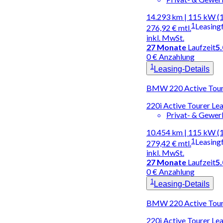
14.293 km | 115 kW (
1
Leasing
276,92 €
mtl.
inkl. MwSt.
27
Monate
Laufzeit
5
0 € Anzahlung
1
Leasing-Details
BMW 220 Active Toure
220i Active Tourer L
Privat- & Gewe
10.454 km | 115 kW (
1
Leasing
279,42 €
mtl.
inkl. MwSt.
27
Monate
Laufzeit
5
0 € Anzahlung
1
Leasing-Details
BMW 220 Active Toure
220i Active Tourer Le