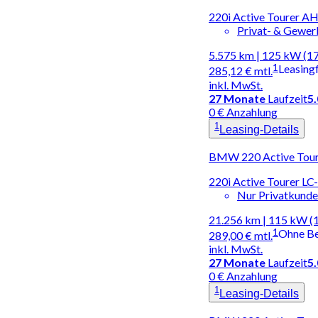
220i Active Tourer A
Privat- & Gewe
5.575 km | 125 kW (1
1
Leasing
285,12 €
mtl.
inkl. MwSt.
27
Monate
Laufzeit
5
0 € Anzahlung
1
Leasing-Details
BMW 220 Active Toure
220i Active Tourer 
Nur Privatkund
21.256 km | 115 kW (
1
Ohne B
289,00 €
mtl.
inkl. MwSt.
27
Monate
Laufzeit
5
0 € Anzahlung
1
Leasing-Details