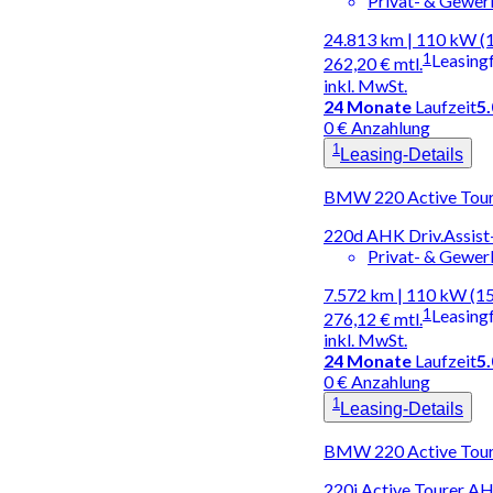
Privat- & Gewe
24.813 km | 110 kW (
1
Leasing
262,20 €
mtl.
inkl. MwSt.
24
Monate
Laufzeit
5
0 € Anzahlung
1
Leasing-Details
BMW 220 Active Toure
220d AHK Driv.Assis
Privat- & Gewe
7.572 km | 110 kW (1
1
Leasing
276,12 €
mtl.
inkl. MwSt.
24
Monate
Laufzeit
5
0 € Anzahlung
1
Leasing-Details
BMW 220 Active Toure
220i Active Tourer A