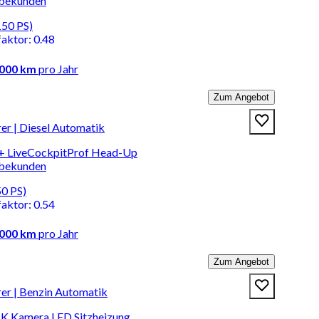
rbekunden
150 PS)
faktor
:
0.48
.000 km
pro Jahr
Zum Angebot
r | Diesel Automatik
t+ LiveCockpitProf Head-Up
rbekunden
50 PS)
faktor
:
0.54
.000 km
pro Jahr
Zum Angebot
r | Benzin Automatik
HK Kamera LED Sitzheizung