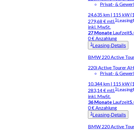
Privat- & Gewe
24.635 km | 115 kW (
1
Leasing
279,68 €
mtl.
inkl. MwSt.
27
Monate
Laufzeit
5
0 € Anzahlung
1
Leasing-Details
BMW 220 Active Toure
220i Active Tourer A
Privat- & Gewe
10.344 km | 115 kW (
1
Leasing
283,14 €
mtl.
inkl. MwSt.
36
Monate
Laufzeit
5
0 € Anzahlung
1
Leasing-Details
BMW 220 Active Toure