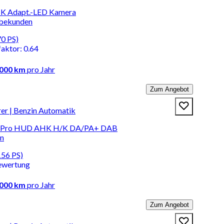
HK Adapt.-LED Kamera
rbekunden
70 PS)
faktor
:
0.64
.000 km
pro Jahr
Zum Angebot
r | Benzin Automatik
LC-Pro HUD AHK H/K DA/PA+ DAB
en
156 PS)
ewertung
.000 km
pro Jahr
Zum Angebot