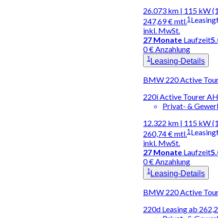
26.073 km | 115 kW (
1
Leasing
247,69 €
mtl.
inkl. MwSt.
27
Monate
Laufzeit
5
0 € Anzahlung
1
Leasing-Details
BMW 220 Active Toure
220i Active Tourer A
Privat- & Gewe
12.322 km | 115 kW (
1
Leasing
260,74 €
mtl.
inkl. MwSt.
27
Monate
Laufzeit
5
0 € Anzahlung
1
Leasing-Details
BMW 220 Active Toure
220d Leasing ab 262,