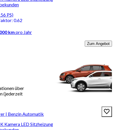
rbekunden
156 PS)
faktor
:
0.62
.000 km
pro Jahr
Zum Angebot
ationen über
 (jederzeit
r | Benzin Automatik
HK Kamera LED Sitzheizung
rbekunden