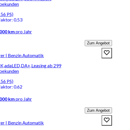
rbekunden
156 PS)
faktor
:
0.53
.000 km
pro Jahr
Zum Angebot
r | Benzin Automatik
HK,adaLED,DA+,Leasing ab 299
rbekunden
156 PS)
faktor
:
0.62
.000 km
pro Jahr
Zum Angebot
r | Benzin Automatik