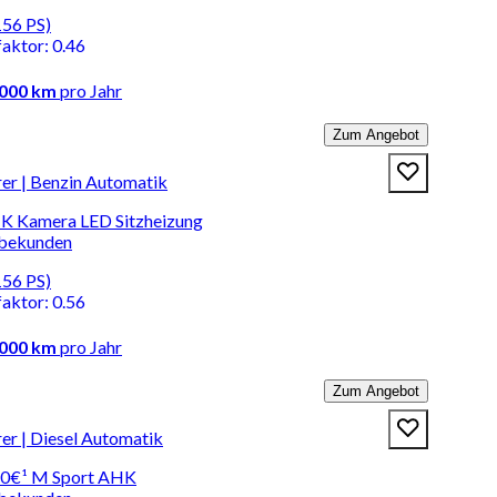
156 PS)
faktor
:
0.46
.000 km
pro Jahr
Zum Angebot
r | Benzin Automatik
HK Kamera LED Sitzheizung
rbekunden
156 PS)
faktor
:
0.56
.000 km
pro Jahr
Zum Angebot
r | Diesel Automatik
20€¹ M Sport AHK