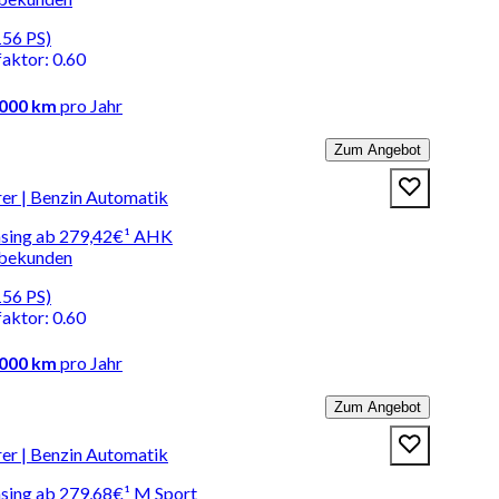
156 PS)
faktor
:
0.60
.000 km
pro Jahr
Zum Angebot
r | Benzin Automatik
easing ab 279,42€¹ AHK
rbekunden
156 PS)
faktor
:
0.60
.000 km
pro Jahr
Zum Angebot
r | Benzin Automatik
asing ab 279,68€¹ M Sport