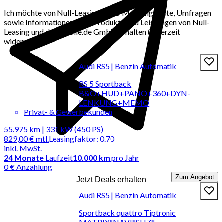
Ich möchte von Null-Leasing per E-Mail Angebote, Umfragen
sowie Informationen über Produkte und Leistungen von Null-
Leasing und der mobile.de GmbH erhalten (jederzeit
widerrufbar).
Audi RS5 | Benzin Automatik
RS 5 Sportback
B&O+HUD+PANO+360+DYN-
LENKUNG+MEMO
Privat- & Gewerbekunden
55.975 km | 331 kW (450 PS)
829,00 €
mtl.
Leasingfaktor
:
0.70
inkl. MwSt.
24
Monate
Laufzeit
10.000 km
pro Jahr
0 € Anzahlung
Zum Angebot
Jetzt Deals erhalten
Audi RS5 | Benzin Automatik
Sportback quattro Tiptronic
MATRIX*NAVI*SHZ*