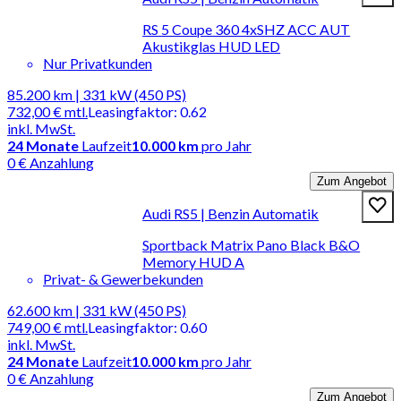
RS 5 Coupe 360 4xSHZ ACC AUT
Akustikglas HUD LED
Nur Privatkunden
85.200 km | 331 kW (450 PS)
732,00 €
mtl.
Leasingfaktor
:
0.62
inkl. MwSt.
24
Monate
Laufzeit
10.000 km
pro Jahr
0 € Anzahlung
Zum Angebot
Audi RS5 | Benzin Automatik
Sportback Matrix Pano Black B&O
Memory HUD A
Privat- & Gewerbekunden
62.600 km | 331 kW (450 PS)
749,00 €
mtl.
Leasingfaktor
:
0.60
inkl. MwSt.
24
Monate
Laufzeit
10.000 km
pro Jahr
0 € Anzahlung
Zum Angebot