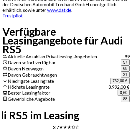
der Deutschen Automobil Treuhand GmbH unentgeltlich
erhältlich, sowie unter
www.dat.de
.
Trustpilot
Verfügbare
Leasingangebote für Audi
RS5
Aktuelle Anzahl an Privatleasing-Angeboten
99
Davon sofort verfügbar
57
Davon Neuwagen
68
Davon Gebrauchtwagen
31
Niedrigste Leasingrate
732,00 €
Höchste Leasingrate
3.992,00 €
Bester Leasingfaktor
0,60
Gewerbliche Angebote
88
i RS5 im Leasing
★
★
★
✩
☆
3.7