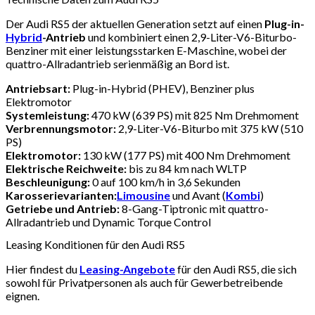
Der Audi RS5 der aktuellen Generation setzt auf einen
Plug-in-
Hybrid
-Antrieb
und kombiniert einen 2,9-Liter-V6-Biturbo-
Benziner mit einer leistungsstarken E-Maschine, wobei der
quattro-Allradantrieb serienmäßig an Bord ist.
Antriebsart:
Plug-in-Hybrid (PHEV), Benziner plus
Elektromotor
Systemleistung:
470 kW (639 PS) mit 825 Nm Drehmoment
Verbrennungsmotor:
2,9-Liter-V6-Biturbo mit 375 kW (510
PS)
Elektromotor:
130 kW (177 PS) mit 400 Nm Drehmoment
Elektrische Reichweite:
bis zu 84 km nach WLTP
Beschleunigung:
0 auf 100 km/h in 3,6 Sekunden
Karosserievarianten:
Limousine
und Avant (
Kombi
)
Getriebe und Antrieb:
8-Gang-Tiptronic mit quattro-
Allradantrieb und Dynamic Torque Control
Leasing Konditionen für den Audi RS5
Hier findest du
Leasing-Angebote
für den Audi RS5, die sich
sowohl für Privatpersonen als auch für Gewerbetreibende
eignen.