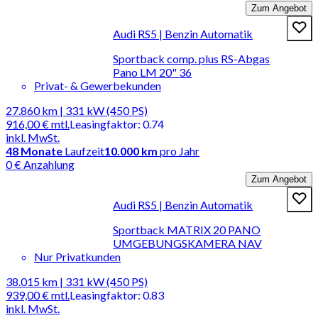
Zum Angebot
Audi RS5 | Benzin Automatik
Sportback comp. plus RS-Abgas
Pano LM 20" 36
Privat- & Gewerbekunden
27.860 km | 331 kW (450 PS)
916,00 €
mtl.
Leasingfaktor
:
0.74
inkl. MwSt.
48
Monate
Laufzeit
10.000 km
pro Jahr
0 € Anzahlung
Zum Angebot
Audi RS5 | Benzin Automatik
Sportback MATRIX 20 PANO
UMGEBUNGSKAMERA NAV
Nur Privatkunden
38.015 km | 331 kW (450 PS)
939,00 €
mtl.
Leasingfaktor
:
0.83
inkl. MwSt.