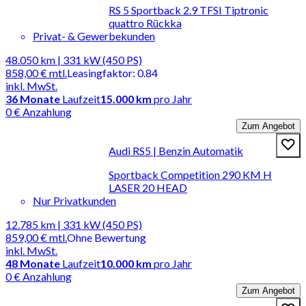
RS 5 Sportback 2.9 TFSI Tiptronic
quattro Rückka
Privat- & Gewerbekunden
48.050 km | 331 kW (450 PS)
858,00 €
mtl.
Leasingfaktor
:
0.84
inkl. MwSt.
36
Monate
Laufzeit
15.000 km
pro Jahr
0 € Anzahlung
Zum Angebot
Audi RS5 | Benzin Automatik
Sportback Competition 290 KM H
LASER 20 HEAD
Nur Privatkunden
12.785 km | 331 kW (450 PS)
859,00 €
mtl.
Ohne Bewertung
inkl. MwSt.
48
Monate
Laufzeit
10.000 km
pro Jahr
0 € Anzahlung
Zum Angebot