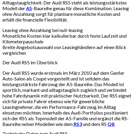
Alltagstauglichkeit. Der Audi RS5 steht als leistungsstärkstes
Modell der
A5
-Baureihe genau für diese Kombination. Leasing
ohne Anzahlung sorgt für planbare monatliche Kosten und
erhält die finanzielle Flexibilität.
Leasing ohne Anzahlung bei null-leasing
Monatliche Kosten klar kalkulierbar durch feste Laufzeit und
Kilometerpauschale
Breite Angebotsauswahl von Leasinghändlern auf einen Blick
vergleichen
Der Audi RS5 im Überblick
Der Audi RS5 wurde erstmals im März 2010 auf dem Genfer
Auto-Salon als Coupé vorgestellt und ist seitdem das
leistungsstärkste Fahrzeug der A5-Baureihe. Das Modell ist
sportlich, markant und alltagstauglich zugleich und verbindet
hohe Fahrdynamik mit praktischer Nutzbarkeit. Der RS5 eignet
sich für private Fahrer ebenso wie für gewerbliche
Leasingnehmer, die ein Performance-Fahrzeug im Alltag
einsetzen möchten. Innerhalb des Audi-Portfolios positioniert
sich der RS5 als Topmodell der A5-Familie und ergänzt die RS-
Baureihe neben Modellen wie dem
RS3
und dem RS
Q8
.
Technische Daten zum Audi RS5