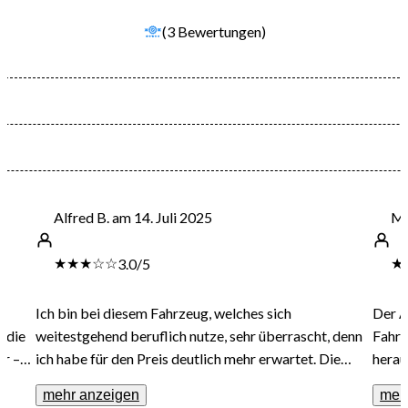
(3 Bewertungen)
Alfred B. am 14. Juli 2025
Ma
★
★
★
☆
☆
★
3.0
/5
Ich bin bei diesem Fahrzeug, welches sich
Der A
 die
weitestgehend beruflich nutze, sehr überrascht, denn
Fahrt
er –
ich habe für den Preis deutlich mehr erwartet. Die
herau
tzt
Verarbeitung lässt bei Audi immer mehr nach, ebenso
gerin
mehr anzeigen
meh
wie der Fahrkomfort. Dafür werden jedoch gesalzene
Platz