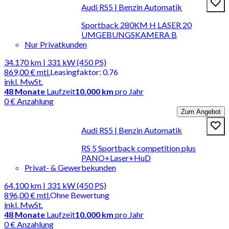
Audi RS5 | Benzin Automatik
Sportback 280KM H LASER 20
UMGEBUNGSKAMERA B
Nur Privatkunden
34.170 km | 331 kW (450 PS)
869,00 €
mtl.
Leasingfaktor
:
0.76
inkl. MwSt.
48
Monate
Laufzeit
10.000 km
pro Jahr
0 € Anzahlung
Zum Angebot
Audi RS5 | Benzin Automatik
RS 5 Sportback competition plus
PANO+Laser+HuD
Privat- & Gewerbekunden
64.100 km | 331 kW (450 PS)
896,00 €
mtl.
Ohne Bewertung
inkl. MwSt.
48
Monate
Laufzeit
10.000 km
pro Jahr
0 € Anzahlung