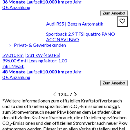
36
Monate
Laufzeit
10.000 km
pro Jahr
0 € Anzahlung
Zum Angebot
Audi RS5 | Benzin Automatik
Sportback 2.9 TFSI quattro PANO
ACC NAVI B&O
Privat- & Gewerbekunden
59.010 km | 331 kW (450 PS)
996,00 €
mtl.
Leasingfaktor
:
1.00
inkl. MwSt.
48
Monate
Laufzeit
10.000 km
pro Jahr
0 € Anzahlung
Zum Angebot
1
2
3
…
7
*
Weitere Informationen zum offiziellen Kraftstoffverbrauch
und zu den offiziellen spezifischen CO₂-Emissionen und ggf.
zum Stromverbrauch neuer Pkw können dem Leitfaden über
den offiziellen Kraftstoffverbrauch, die offiziellen spezifischen
CO₂-Emissionen und den offiziellen Stromverbrauch neuer Pkw
entnommen werden. Dieser ist an allen Verkaufsstellen und bei