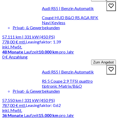
Audi RS5 | Benzin Automatik
Coupé HUD B&O RS AGA RFK
Navi Keyless
Privat- & Gewerbekunden
57.111 km | 331 kW (450 PS)
778,00 €
mtl.
Leasingfaktor
:
1.39
inkl. MwSt.
48
Monate
Laufzeit
10.000 km
pro Jahr
0 € Anzahlung
Zum Angebot
Audi RS5 | Benzin Automatik
RS 5 Coupe 2.9 TFSI quattro
tiptronic Matrix/B&O
Privat- & Gewerbekunden
57.550 km | 331 kW (450 PS)
787,00 €
mtl.
Leasingfaktor
:
0.62
inkl. MwSt.
36
Monate
Laufzeit
15.000 km
pro Jahr