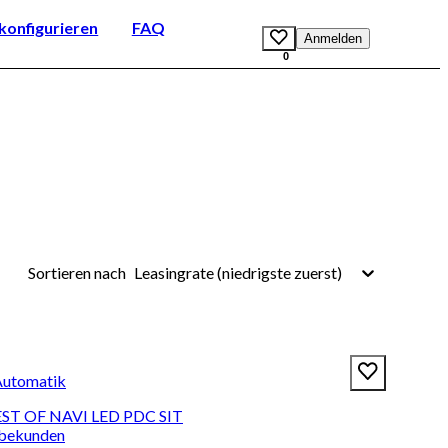
onfigurieren
FAQ
Anmelden
0
Leasingrate (niedrigste zuerst)
Sortieren nach
Automatik
EST OF NAVI LED PDC SIT
rbekunden