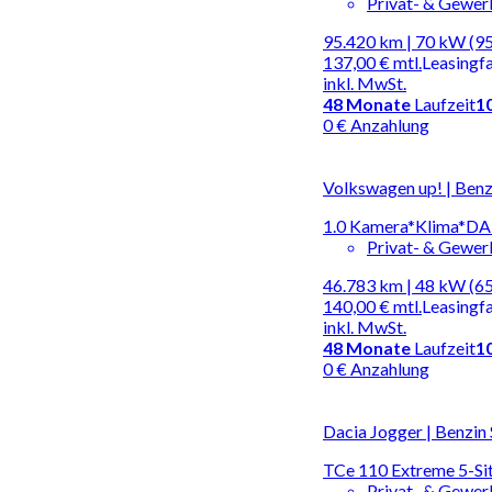
Privat- & Gewe
95.420 km | 70 kW (95
137,00 €
mtl.
Leasingf
inkl. MwSt.
48
Monate
Laufzeit
1
0 € Anzahlung
Volkswagen up! | Benz
1.0 Kamera*Klima*D
Privat- & Gewe
46.783 km | 48 kW (65
140,00 €
mtl.
Leasingf
inkl. MwSt.
48
Monate
Laufzeit
1
0 € Anzahlung
Dacia Jogger | Benzin
TCe 110 Extreme 5-Si
Privat- & Gewe