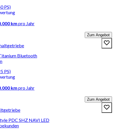
50 PS)
wertung
0.000 km
pro Jahr
Zum Angebot
haltgetriebe
Titanium Bluetooth
en
25 PS)
wertung
0.000 km
pro Jahr
Zum Angebot
altgetriebe
 Style PDC SHZ NAVI LED
rbekunden