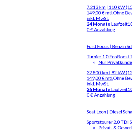
7.213 km | 110 kW (1
149,00 €
mtl.
Ohne Be
inkl. MwSt.
24
Monate
Laufzeit
1
0 € Anzahlung
Ford Focus | Benzin Sc
Turnier 1.0 EcoBoost 
Nur Privatkund
32.800 km | 92 kW (1
149,00 €
mtl.
Ohne Be
inkl. MwSt.
36
Monate
Laufzeit
1
0 € Anzahlung
Seat Leon | Diesel Sch
Sportstourer 2.0 TDI
Privat- & Gewe