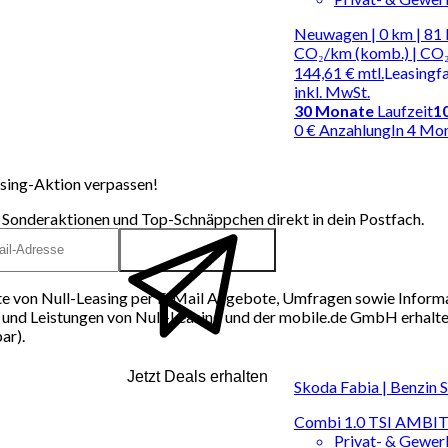
Neuwagen | 0 km | 81 
CO₂/km (komb.) | CO₂
144,61 €
mtl.
Leasingf
inkl. MwSt.
30
Monate
Laufzeit
1
0 € Anzahlung
In 4 Mo
sing-Aktion verpassen!
 Sonderaktionen und Top-Schnäppchen direkt in dein Postfach.
e von Null-Leasing per E-Mail Angebote, Umfragen sowie Inform
und Leistungen von Null-Leasing und der mobile.de GmbH erhalten
ar).
Jetzt Deals erhalten
Skoda Fabia | Benzin 
Combi 1.0 TSI AM
Privat- & Gewe