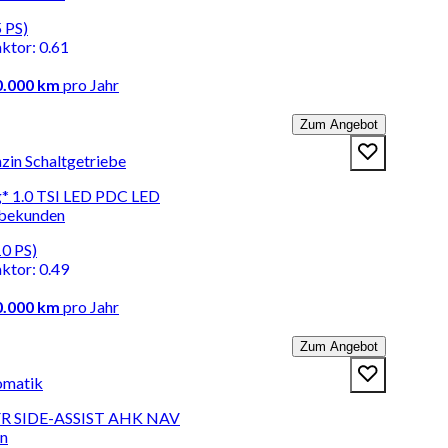
 PS)
aktor
:
0.61
0.000 km
pro Jahr
Zum Angebot
zin Schaltgetriebe
g* 1.0 TSI LED PDC LED
rbekunden
10 PS)
aktor
:
0.49
0.000 km
pro Jahr
Zum Angebot
tomatik
I FR SIDE-ASSIST AHK NAV
en