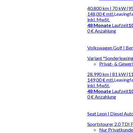
40.800 km | 70 kW (95
148,00 €
mtl.
Leasingf
inkl. MwSt.
48
Monate
Laufzeit
1
0 € Anzahlung
Volkswagen Golf | Ben
Variant *Sonderleasin
Privat- & Gewe
28.990 km | 81 kW (1
149,00 €
mtl.
Leasingf
inkl. MwSt.
48
Monate
Laufzeit
1
0 € Anzahlung
Seat Leon | Diesel Au
Sportstourer 2.0 TD
Nur Privatkund