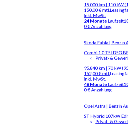
15.000 km | 110 kW (
150,00 €
mtl.
Leasingf
inkl. MwSt.
24
Monate
Laufzeit
1
0 € Anzahlung
Skoda Fabia | Benzin 
Combi 1.0 TSI DSG 
Privat- & Gewe
95.840 km | 70 kW (95
152,00 €
mtl.
Leasingf
inkl. MwSt.
48
Monate
Laufzeit
1
0 € Anzahlung
Opel Astra | Benzin A
ST Hybrid 107kW Edi
Privat- & Gewe