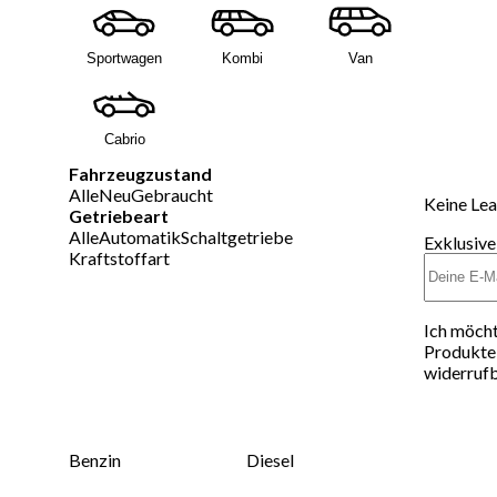
Sportwagen
Kombi
Van
Cabrio
Fahrzeugzustand
Alle
Neu
Gebraucht
Keine Lea
Getriebeart
Alle
Automatik
Schaltgetriebe
Exklusive
Kraftstoffart
Ich möcht
Produkte 
widerrufb
Benzin
Diesel