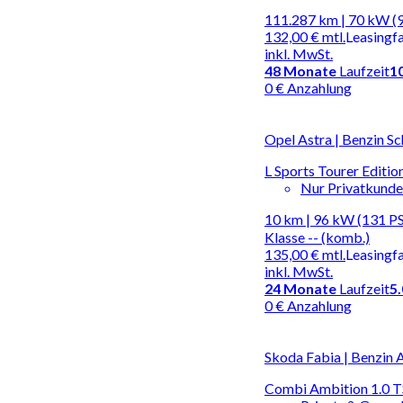
111.287 km | 70 kW (
132,00 €
mtl.
Leasingf
inkl. MwSt.
48
Monate
Laufzeit
1
0 € Anzahlung
Opel Astra | Benzin Sc
L Sports Tourer Editio
Nur Privatkund
10 km | 96 kW (131 PS)
Klasse -- (komb.)
135,00 €
mtl.
Leasingf
inkl. MwSt.
24
Monate
Laufzeit
5
0 € Anzahlung
Skoda Fabia | Benzin 
Combi Ambition 1.0 T