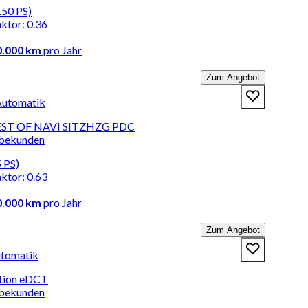
150 PS)
aktor
:
0.36
0.000 km
pro Jahr
Zum Angebot
Automatik
BEST OF NAVI SITZHZG PDC
rbekunden
 PS)
aktor
:
0.63
0.000 km
pro Jahr
Zum Angebot
utomatik
tion eDCT
rbekunden