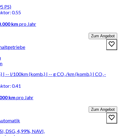
95 PS)
aktor
:
0.55
0.000 km
pro Jahr
Zum Angebot
haltgetriebe
n
en
 | -- l/100km (komb.) | -- g CO₂/km (komb.) | CO₂-
aktor
:
0.41
.000 km
pro Jahr
Zum Angebot
Automatik
SI, DSG, 4,99%, NAVI,