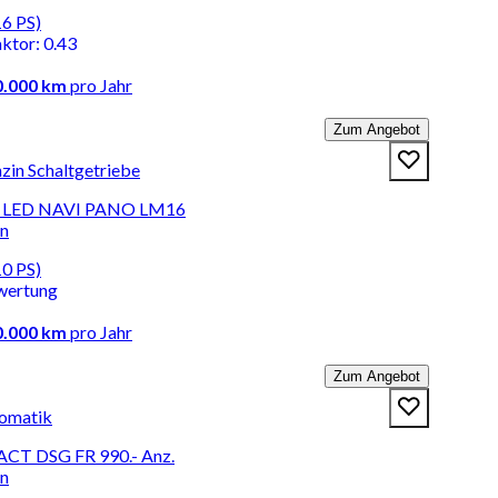
16 PS)
aktor
:
0.43
0.000 km
pro Jahr
Zum Angebot
zin Schaltgetriebe
VE LED NAVI PANO LM16
en
10 PS)
wertung
0.000 km
pro Jahr
Zum Angebot
tomatik
 ACT DSG FR 990.- Anz.
en