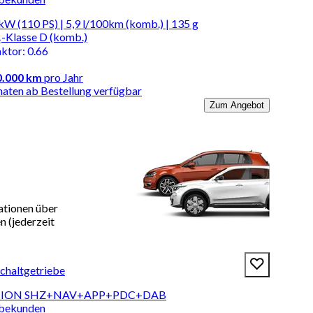
kW (110 PS) | 5,9 l/100km (komb.) | 135 g
-Klasse D (komb.)
aktor
:
0.66
0.000 km
pro Jahr
naten ab Bestellung verfügbar
Zum Angebot
ationen über
 (jederzeit
Schaltgetriebe
BITION SHZ+NAV+APP+PDC+DAB
rbekunden