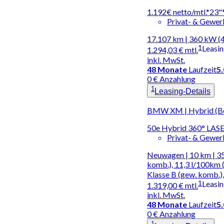
1.192€ netto/mtl.*23"
Privat- & Gewe
17.107 km | 360 kW (
1
Leasi
1.294,03 €
mtl.
inkl. MwSt.
48
Monate
Laufzeit
5
0 € Anzahlung
1
Leasing-Details
BMW XM | Hybrid (Ben
50e Hybrid 360° L
Privat- & Gewe
Neuwagen | 10 km | 3
komb.), 11,3 l/100km 
Klasse B (gew. komb.),
1
Leasi
1.319,00 €
mtl.
inkl. MwSt.
48
Monate
Laufzeit
5
0 € Anzahlung
1