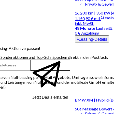
Privat- & Gewe
16.200 km | 350 kW (
1
Leasi
1.150,90 €
mtl.
inkl. MwSt.
48
Monate
Laufzeit
5
0 € Anzahlung
1
Leasing-Details
sing-Aktion verpassen!
 Sonderaktionen und Top-Schnäppchen direkt in dein Postfach.
e von Null-Leasing per E-Mail Angebote, Umfragen sowie Inform
und Leistungen von Null-Leasing und der mobile.de GmbH erhalten
ar).
Jetzt Deals erhalten
BMW XM | Hybrid (Be
50e Massage Bowers 
Privat- & Gewe