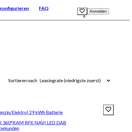
onfigurieren
FAQ
Anmelden
0
Leasingrate (niedrigste zuerst)
Sortieren nach
zin/Elektro) 29 kWh Batterie
HK 360°KAM RFK NAVI LED DAB
rbekunden