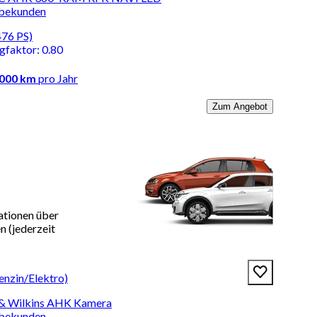
rbekunden
476 PS)
ngfaktor
:
0.80
.000 km
pro Jahr
Zum Angebot
ationen über
 (jederzeit
nzin/Elektro)
& Wilkins AHK Kamera
rbekunden