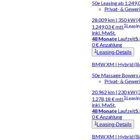
50e Leasing ab 1.24
Privat- & Gewe
28.009 km | 350 kW (
1
Leasi
1.249,03 €
mtl.
inkl. MwSt.
48
Monate
Laufzeit
5
0 € Anzahlung
1
Leasing-Details
BMW XM | Hybrid (Be
50e Massage Bowers 
Privat- & Gewe
20.962 km | 230 kW (
1
Leasi
1.278,18 €
mtl.
inkl. MwSt.
48
Monate
Laufzeit
5
0 € Anzahlung
1
Leasing-Details
BMW XM | Hybrid (Be