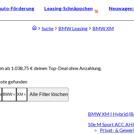
Auto-Förderung
Leasing-Schnäppchen
Neuwagen k
Suche
BMW Leasing
BMW XM
 ab 1.038,75 € deinen Top-Deal ohne Anzahlung.
ote gefunden
Alle Filter löschen
e
BMW
XM
BMW XM | Hybrid (Ben
50e M Sport ACC A
Privat- & Gewe