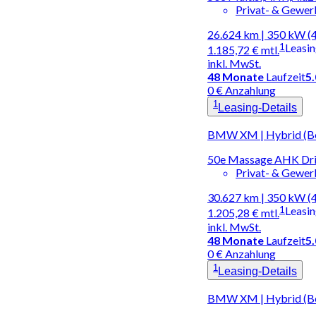
Privat- & Gewe
26.624 km | 350 kW (
1
Leasi
1.185,72 €
mtl.
inkl. MwSt.
48
Monate
Laufzeit
5
0 € Anzahlung
1
Leasing-Details
BMW XM | Hybrid (Be
50e Massage AHK Dri
Privat- & Gewe
30.627 km | 350 kW (
1
Leasi
1.205,28 €
mtl.
inkl. MwSt.
48
Monate
Laufzeit
5
0 € Anzahlung
1
Leasing-Details
BMW XM | Hybrid (Be