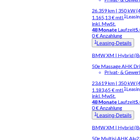
26.359 km | 350 kW (
1
Leasi
1.165,13 €
mtl.
inkl. MwSt.
48
Monate
Laufzeit
5
0 € Anzahlung
1
Leasing-Details
BMW XM | Hybrid (Be
50e Massage AHK Dri
Privat- & Gewe
23.619 km | 350 kW (
1
Leasi
1.183,65 €
mtl.
inkl. MwSt.
48
Monate
Laufzeit
5
0 € Anzahlung
1
Leasing-Details
BMW XM | Hybrid (Be
50e Multisi,AHK,Alu2