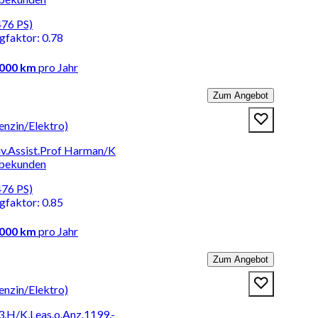
476 PS)
ngfaktor
:
0.78
.000 km
pro Jahr
Zum Angebot
nzin/Elektro)
v.Assist.Prof Harman/K
rbekunden
476 PS)
ngfaktor
:
0.85
.000 km
pro Jahr
Zum Angebot
nzin/Elektro)
3,H/K,Leas.o.Anz.1199,-