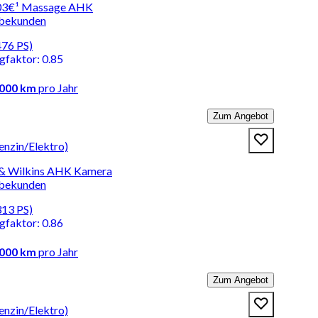
9,03€¹ Massage AHK
rbekunden
476 PS)
ngfaktor
:
0.85
.000 km
pro Jahr
Zum Angebot
nzin/Elektro)
& Wilkins AHK Kamera
rbekunden
313 PS)
ngfaktor
:
0.86
.000 km
pro Jahr
Zum Angebot
nzin/Elektro)