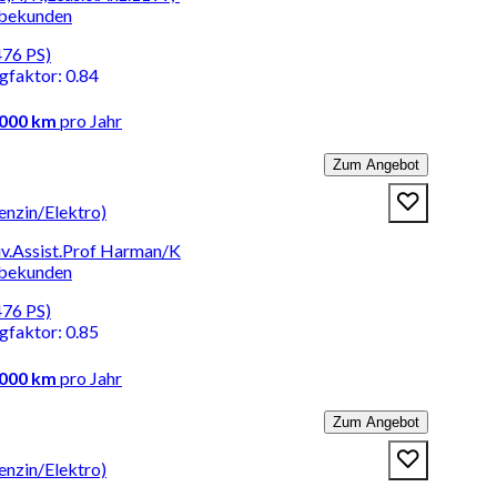
rbekunden
476 PS)
ngfaktor
:
0.84
.000 km
pro Jahr
Zum Angebot
nzin/Elektro)
v.Assist.Prof Harman/K
rbekunden
476 PS)
ngfaktor
:
0.85
.000 km
pro Jahr
Zum Angebot
nzin/Elektro)