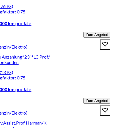
476 PS)
ngfaktor
:
0.75
.000 km
pro Jahr
Zum Angebot
nzin/Elektro)
 Anzahlung*23"*LC Prof.*
rbekunden
313 PS)
ngfaktor
:
0.75
.000 km
pro Jahr
Zum Angebot
nzin/Elektro)
v.Assist.Prof Harman/K