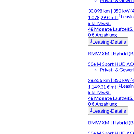
Privat- & Gewe
30.898 km | 350 kW (
1
Leasi
1.078,29 €
mtl.
inkl. MwSt.
48
Monate
Laufzeit
5
0 € Anzahlung
1
Leasing-Details
BMW XM | Hybrid (Ben
50e M Sport HUD A
Privat- & Gewe
28.656 km | 350 kW (
1
Leasi
1.149,31 €
mtl.
inkl. MwSt.
48
Monate
Laufzeit
5
0 € Anzahlung
1
Leasing-Details
BMW XM | Hybrid (Ben
50e M Sport HUD A