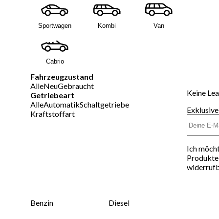
Sportwagen
Kombi
Van
Cabrio
Fahrzeugzustand
Alle
Neu
Gebraucht
Keine Lea
Getriebeart
Alle
Automatik
Schaltgetriebe
Exklusive
Kraftstoffart
Ich möcht
Produkte 
widerrufb
Benzin
Diesel