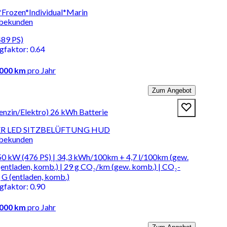
*Frozen*Individual*Marin
rbekunden
489 PS)
ngfaktor
:
0.64
.000 km
pro Jahr
Zum Angebot
zin/Elektro) 26 kWh Batterie
ASER LED SITZBELÜFTUNG HUD
rbekunden
50 kW (476 PS) | 34,3 kWh/100km + 4,7 l/100km (gew.
(entladen, komb.) | 29 g CO₂/km (gew. komb.) | CO₂-
 G (entladen, komb.)
ngfaktor
:
0.90
.000 km
pro Jahr