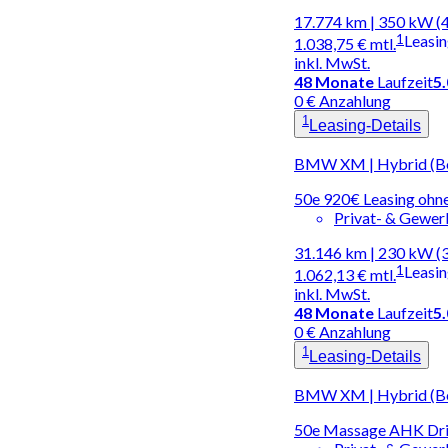
17.774 km | 350 kW (
1
Leasi
1.038,75 €
mtl.
inkl. MwSt.
48
Monate
Laufzeit
5
0 € Anzahlung
1
Leasing-Details
BMW XM | Hybrid (Be
50e 920€ Leasing ohne
Privat- & Gewe
31.146 km | 230 kW (
1
Leasi
1.062,13 €
mtl.
inkl. MwSt.
48
Monate
Laufzeit
5
0 € Anzahlung
1
Leasing-Details
BMW XM | Hybrid (Be
50e Massage AHK Dri