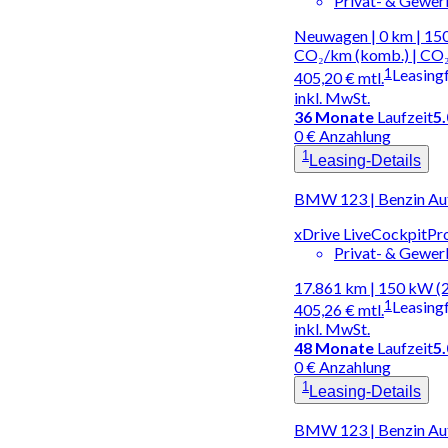
Privat- & Gewe
Neuwagen | 0 km | 150
CO₂/km (komb.) | CO₂
1
Leasing
405,20 €
mtl.
inkl. MwSt.
36
Monate
Laufzeit
5
0 € Anzahlung
1
Leasing-Details
BMW 123 | Benzin Au
xDrive LiveCockpitP
Privat- & Gewe
17.861 km | 150 kW (
1
Leasing
405,26 €
mtl.
inkl. MwSt.
48
Monate
Laufzeit
5
0 € Anzahlung
1
Leasing-Details
BMW 123 | Benzin Au