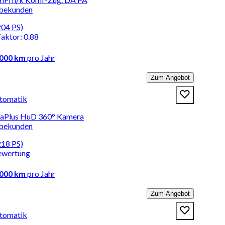
rbekunden
204 PS)
faktor
:
0.88
.000 km
pro Jahr
Zum Angebot
tomatik
DaPlus HuD 360° Kamera
rbekunden
218 PS)
ewertung
.000 km
pro Jahr
Zum Angebot
tomatik