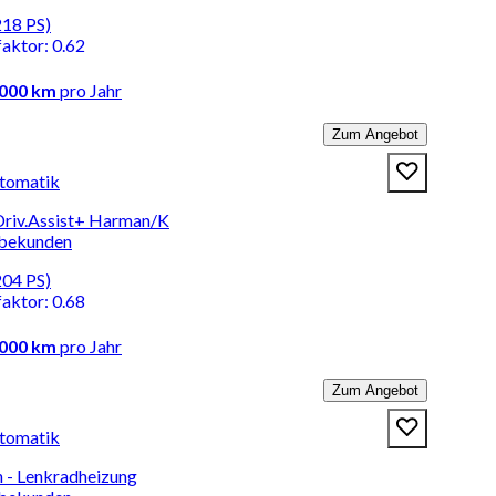
218 PS)
faktor
:
0.62
.000 km
pro Jahr
Zum Angebot
tomatik
riv.Assist+ Harman/K
rbekunden
204 PS)
faktor
:
0.68
.000 km
pro Jahr
Zum Angebot
tomatik
 - Lenkradheizung