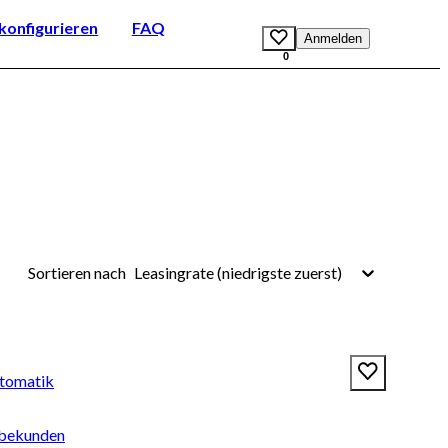
onfigurieren
FAQ
Anmelden
0
Leasingrate (niedrigste zuerst)
Sortieren nach
tomatik
rbekunden