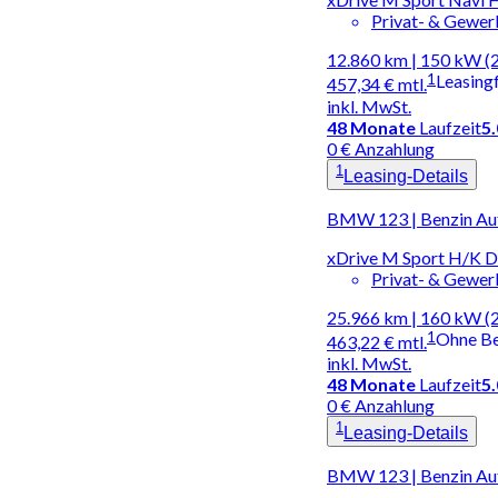
Privat- & Gewe
12.860 km | 150 kW (
1
Leasing
457,34 €
mtl.
inkl. MwSt.
48
Monate
Laufzeit
5
0 € Anzahlung
1
Leasing-Details
BMW 123 | Benzin Au
xDrive M Sport H/K 
Privat- & Gewe
25.966 km | 160 kW (
1
Ohne B
463,22 €
mtl.
inkl. MwSt.
48
Monate
Laufzeit
5
0 € Anzahlung
1
Leasing-Details
BMW 123 | Benzin Au