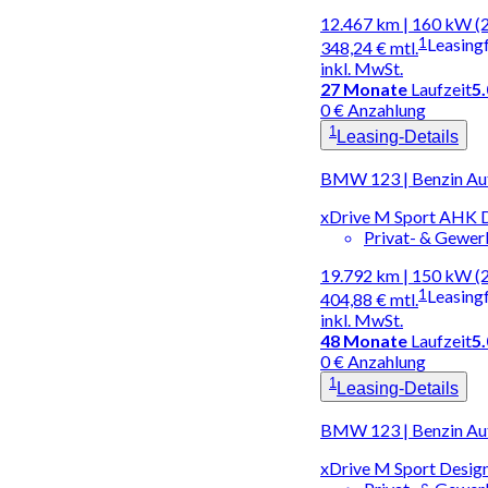
12.467 km | 160 kW (
1
Leasing
348,24 €
mtl.
inkl. MwSt.
27
Monate
Laufzeit
5
0 € Anzahlung
1
Leasing-Details
BMW 123 | Benzin Au
xDrive M Sport AHK D
Privat- & Gewe
19.792 km | 150 kW (
1
Leasing
404,88 €
mtl.
inkl. MwSt.
48
Monate
Laufzeit
5
0 € Anzahlung
1
Leasing-Details
BMW 123 | Benzin Au
xDrive M Sport Design