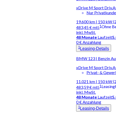
xDrive M Sport Driv.
Nur Privatkund
19.600 km | 150 kW (
1
Ohne B
483,45 €
mtl.
inkl. MwSt.
48
Monate
Laufzeit
5
0 € Anzahlung
1
Leasing-Details
BMW 123 | Benzin Au
xDrive M Sport Driv.
Privat- & Gewe
11.021 km | 150 kW (
1
Leasing
483,59 €
mtl.
inkl. MwSt.
48
Monate
Laufzeit
5
0 € Anzahlung
1
Leasing-Details