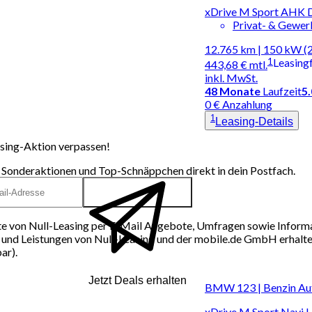
xDrive M Sport AHK D
Privat- & Gewe
12.765 km | 150 kW (
1
Leasing
443,68 €
mtl.
inkl. MwSt.
48
Monate
Laufzeit
5
0 € Anzahlung
1
Leasing-Details
sing-Aktion verpassen!
 Sonderaktionen und Top-Schnäppchen direkt in dein Postfach.
e von Null-Leasing per E-Mail Angebote, Umfragen sowie Inform
und Leistungen von Null-Leasing und der mobile.de GmbH erhalten
ar).
Jetzt Deals erhalten
BMW 123 | Benzin Au
xDrive M Sport Navi 