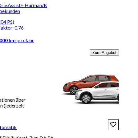
riv.Assist+ Harman/K
rbekunden
204 PS)
faktor
:
0.76
.000 km
pro Jahr
Zum Angebot
ationen über
 (jederzeit
tomatik
HiFi h/k Komf-Zug. DA PA