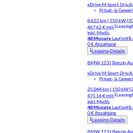
xDrive M Sport Driv.
Privat- & Gewe
8.622 km | 150 kW (2
1
Leasing
467,62 €
mtl.
inkl. MwSt.
48
Monate
Laufzeit
5
0 € Anzahlung
1
Leasing-Details
BMW 123 | Benzin Au
xDrive M Sport Driv.
Privat- & Gewe
25.044 km | 150 kW (
1
Leasing
471,14 €
mtl.
inkl. MwSt.
48
Monate
Laufzeit
5
0 € Anzahlung
1
Leasing-Details
BMW 123 | Benzin Au