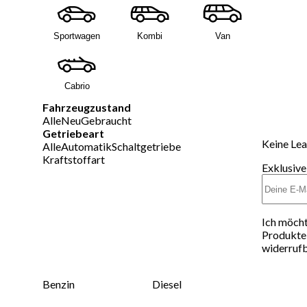
Sportwagen
Kombi
Van
Cabrio
Fahrzeugzustand
Alle
Neu
Gebraucht
Getriebeart
Keine Lea
Alle
Automatik
Schaltgetriebe
Kraftstoffart
Exklusive
Ich möcht
Produkte 
widerrufb
Benzin
Diesel