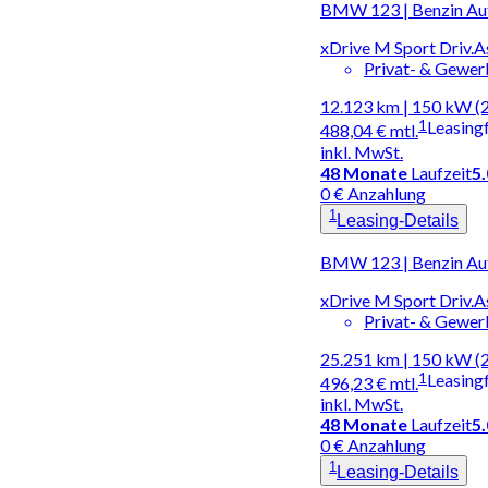
BMW 123 | Benzin Au
xDrive M Sport Driv.
Privat- & Gewe
12.123 km | 150 kW (
1
Leasing
488,04 €
mtl.
inkl. MwSt.
48
Monate
Laufzeit
5
0 € Anzahlung
1
Leasing-Details
BMW 123 | Benzin Au
xDrive M Sport Driv.
Privat- & Gewe
25.251 km | 150 kW (
1
Leasing
496,23 €
mtl.
inkl. MwSt.
48
Monate
Laufzeit
5
0 € Anzahlung
1
Leasing-Details