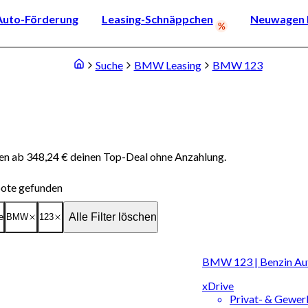
Auto-Förderung
Leasing-Schnäppchen
Neuwagen k
Suche
BMW Leasing
BMW 123
n ab 348,24 € deinen Top-Deal ohne Anzahlung.
ote gefunden
Alle Filter löschen
e
BMW
123
BMW 123 | Benzin Au
xDrive
Privat- & Gewe