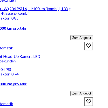
rbekunden
 kW (204 PS) | 6,1 l/100km (komb.) | 138 g
-Klasse E (komb.)
faktor
:
0.85
.000 km
pro Jahr
Zum Angebot
tomatik
rof Head-Up Kamera LED
rbekunden
204 PS)
faktor
:
0.74
.000 km
pro Jahr
Zum Angebot
tomatik