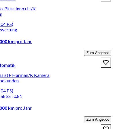
Ass.Plus+Inno+H/K
en
204 PS)
ewertung
.000 km
pro Jahr
Zum Angebot
tomatik
Assist+ Harman/K Kamera
rbekunden
204 PS)
faktor
:
0.81
.000 km
pro Jahr
Zum Angebot