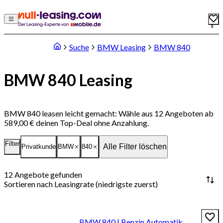
0
Suche
BMW Leasing
BMW 840
BMW 840 Leasing
BMW 840 leasen leicht gemacht: Wähle aus 12 Angeboten ab
589,00 € deinen Top-Deal ohne Anzahlung.
Filter
Alle Filter löschen
Privatkunde
BMW
840
12
Angebote gefunden
Sortieren nach
Leasingrate (niedrigste zuerst)
BMW 840 | Benzin Automatik