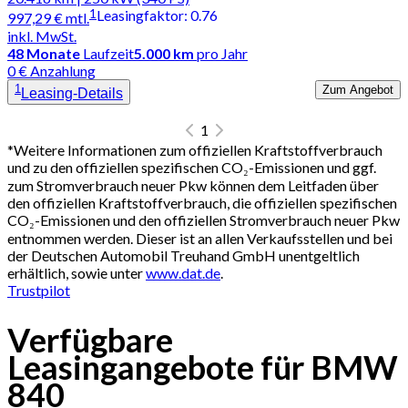
1
Leasingfaktor
:
0.76
997,29 €
mtl.
inkl. MwSt.
48
Monate
Laufzeit
5.000 km
pro Jahr
0 € Anzahlung
1
Zum Angebot
Leasing-Details
1
*
Weitere Informationen zum offiziellen Kraftstoffverbrauch
und zu den offiziellen spezifischen CO₂-Emissionen und ggf.
zum Stromverbrauch neuer Pkw können dem Leitfaden über
den offiziellen Kraftstoffverbrauch, die offiziellen spezifischen
CO₂-Emissionen und den offiziellen Stromverbrauch neuer Pkw
entnommen werden. Dieser ist an allen Verkaufsstellen und bei
der Deutschen Automobil Treuhand GmbH unentgeltlich
erhältlich, sowie unter
www.dat.de
.
Trustpilot
Verfügbare
Leasingangebote für BMW
840