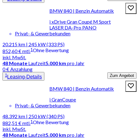
BMW 840 | Benzin Automatik
i xDrive Gran Coupé M Sport
LASER DA-Pro PANO
Privat- & Gewerbekunden
20.215 km | 245 kW (333 PS)
1
Ohne Bewertung
852,60 €
mtl.
inkl. MwSt.
48
Monate
Laufzeit
5.000 km
pro Jahr
0 € Anzahlung
1
Zum Angebot
Leasing-Details
BMW 840 | Benzin Automatik
i GranCoupe
Privat- & Gewerbekunden
48.392 km | 250 kW (340 PS)
1
Ohne Bewertung
882,51 €
mtl.
inkl. MwSt.
48
Monate
Laufzeit
5.000 km
pro Jahr