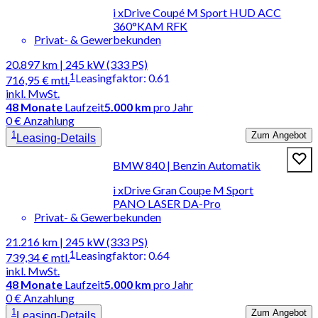
i xDrive Coupé M Sport HUD ACC
360°KAM RFK
Privat- & Gewerbekunden
20.897 km | 245 kW (333 PS)
1
Leasingfaktor
:
0.61
716,95 €
mtl.
inkl. MwSt.
48
Monate
Laufzeit
5.000 km
pro Jahr
0 € Anzahlung
1
Zum Angebot
Leasing-Details
BMW 840 | Benzin Automatik
i xDrive Gran Coupe M Sport
PANO LASER DA-Pro
Privat- & Gewerbekunden
21.216 km | 245 kW (333 PS)
1
Leasingfaktor
:
0.64
739,34 €
mtl.
inkl. MwSt.
48
Monate
Laufzeit
5.000 km
pro Jahr
0 € Anzahlung
1
Zum Angebot
Leasing-Details