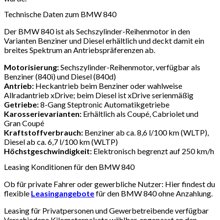
Technische Daten zum BMW 840
Der BMW 840 ist als Sechszylinder-Reihenmotor in den
Varianten Benziner und Diesel erhältlich und deckt damit ein
breites Spektrum an Antriebspräferenzen ab.
Motorisierung:
Sechszylinder-Reihenmotor, verfügbar als
Benziner (840i) und Diesel (840d)
Antrieb:
Heckantrieb beim Benziner oder wahlweise
Allradantrieb xDrive; beim Diesel ist xDrive serienmäßig
Getriebe:
8-Gang Steptronic Automatikgetriebe
Karosserievarianten:
Erhältlich als Coupé, Cabriolet und
Gran Coupé
Kraftstoffverbrauch:
Benziner ab ca. 8,6 l/100 km (WLTP),
Diesel ab ca. 6,7 l/100 km (WLTP)
Höchstgeschwindigkeit:
Elektronisch begrenzt auf 250 km/h
Leasing Konditionen für den BMW 840
Ob für private Fahrer oder gewerbliche Nutzer: Hier findest du
flexible
Leasingangebote
für den BMW 840 ohne Anzahlung.
Leasing für Privatpersonen und Gewerbetreibende verfügbar
Verschiedene Kilometerpakete wählbar, angepasst an den