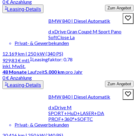
0 € Anzahlung
1
Zum Angebot
Leasing-Details
BMW 840 | Diesel Automatik
d xDrive Gran Coupé M Sport Pano
SoftClose La
Privat- & Gewerbekunden
12.169 km | 250 kW (340 PS)
1
Leasingfaktor
:
0.78
929,83 €
mtl.
inkl. MwSt.
48
Monate
Laufzeit
5.000 km
pro Jahr
0 € Anzahlung
1
Zum Angebot
Leasing-Details
BMW 840 | Diesel Automatik
d xDrive M
SPORT+HuD+LASER+DA
PROF+360°+SOFTC
Privat- & Gewerbekunden
20.416 km | 250 kW (340 PS)