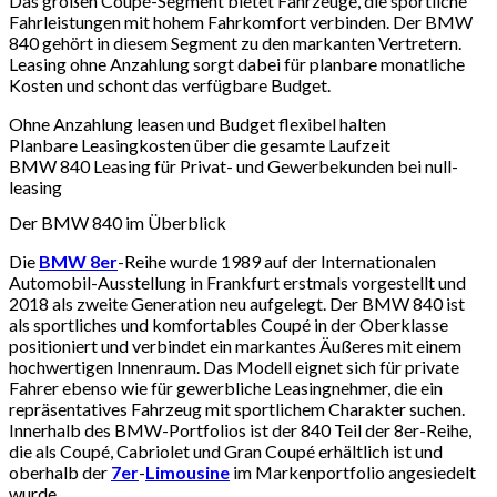
Das großen Coupé-Segment bietet Fahrzeuge, die sportliche
Fahrleistungen mit hohem Fahrkomfort verbinden. Der BMW
840 gehört in diesem Segment zu den markanten Vertretern.
Leasing ohne Anzahlung sorgt dabei für planbare monatliche
Kosten und schont das verfügbare Budget.
Ohne Anzahlung leasen und Budget flexibel halten
Planbare Leasingkosten über die gesamte Laufzeit
BMW 840 Leasing für Privat- und Gewerbekunden bei null-
leasing
Der BMW 840 im Überblick
Die
BMW 8er
-Reihe wurde 1989 auf der Internationalen
Automobil-Ausstellung in Frankfurt erstmals vorgestellt und
2018 als zweite Generation neu aufgelegt. Der BMW 840 ist
als sportliches und komfortables Coupé in der Oberklasse
positioniert und verbindet ein markantes Äußeres mit einem
hochwertigen Innenraum. Das Modell eignet sich für private
Fahrer ebenso wie für gewerbliche Leasingnehmer, die ein
repräsentatives Fahrzeug mit sportlichem Charakter suchen.
Innerhalb des BMW-Portfolios ist der 840 Teil der 8er-Reihe,
die als Coupé, Cabriolet und Gran Coupé erhältlich ist und
oberhalb der
7er
-
Limousine
im Markenportfolio angesiedelt
wurde.