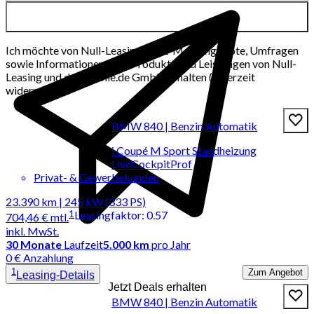
Ich möchte von Null-Leasing per E-Mail Angebote, Umfragen
sowie Informationen über Produkte und Leistungen von Null-
Leasing und der mobile.de GmbH erhalten (jederzeit
widerrufbar).
BMW 840 | Benzin Automatik
i Coupé M Sport Standheizung
LiveCockpitProf
Privat- & Gewerbekunden
23.390 km | 245 kW (333 PS)
1
Leasingfaktor
:
0.57
704,46 €
mtl.
inkl. MwSt.
30
Monate
Laufzeit
5.000 km
pro Jahr
0 € Anzahlung
1
Zum Angebot
Leasing-Details
Jetzt Deals erhalten
BMW 840 | Benzin Automatik