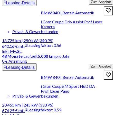
1
Zum Angebot
Leasing-Details
BMW 840 | Benzin Automatik
i Gran Coupé Driv.Assist.Prof Laser
Kamera
Privat- & Gewerbekunden
18.725 km | 250 kW (340 PS)
1
Leasingfaktor
:
0.56
640,16 €
mtl.
inkl. MwSt.
48
Monate
Laufzeit
5.000 km
pro Jahr
0 € Anzahlung
1
Zum Angebot
Leasing-Details
BMW 840 | Benzin Automatik
i Gran Coupé M Sport HuD DA
Prof. Laser Pano
Privat- & Gewerbekunden
20.455 km | 245 kW (333 PS)
1
Leasingfaktor
:
0.59
674,25 €
mtl.