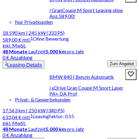
i GranCoupe M Sport Leasing ohne
Anz.589,00!
Nur Privatkunden
18.590 km | 245 kW (333 PS)
1
Ohne Bewertung
589,00 €
mtl.
inkl. MwSt.
48
Monate
Laufzeit
5.000 km
pro Jahr
0 € Anzahlung
1
Zum Angebot
Leasing-Details
BMW 840 | Benzin Automatik
i xDrive Gran Coupé M Sport Laser
PA+ DA Prof
Privat- & Gewerbekunden
17.563 km | 250 kW (340 PS)
1
Leasingfaktor
:
0.55
633,04 €
mtl.
inkl. MwSt.
48
Monate
Laufzeit
5.000 km
pro Jahr
0 € Anzahlung