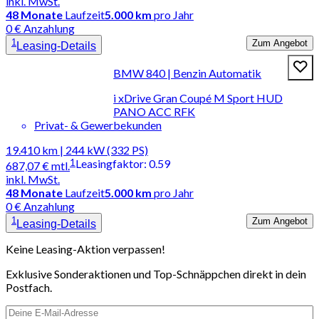
inkl. MwSt.
48
Monate
Laufzeit
5.000 km
pro Jahr
0 € Anzahlung
1
Zum Angebot
Leasing-Details
BMW 840 | Benzin Automatik
i xDrive Gran Coupé M Sport HUD
PANO ACC RFK
Privat- & Gewerbekunden
19.410 km | 244 kW (332 PS)
1
Leasingfaktor
:
0.59
687,07 €
mtl.
inkl. MwSt.
48
Monate
Laufzeit
5.000 km
pro Jahr
0 € Anzahlung
1
Zum Angebot
Leasing-Details
Keine Leasing-Aktion verpassen!
Exklusive Sonderaktionen und Top-Schnäppchen direkt in dein
Postfach.