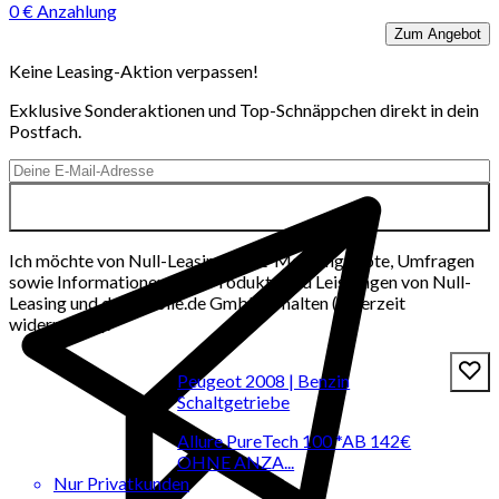
0 € Anzahlung
Zum Angebot
Keine Leasing-Aktion verpassen!
Exklusive Sonderaktionen und Top-Schnäppchen direkt in dein
Postfach.
Ich möchte von Null-Leasing per E-Mail Angebote, Umfragen
sowie Informationen über Produkte und Leistungen von Null-
Leasing und der mobile.de GmbH erhalten (jederzeit
widerrufbar).
Peugeot 2008 | Benzin
Schaltgetriebe
Allure PureTech 100 *AB 142€
OHNE ANZA...
Nur Privatkunden