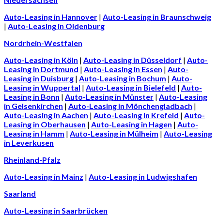
Auto-Leasing in Hannover
|
Auto-Leasing in Braunschweig
|
Auto-Leasing in Oldenburg
Nordrhein-Westfalen
Auto-Leasing in Köln
|
Auto-Leasing in Düsseldorf
|
Auto-
Leasing in Dortmund
|
Auto-Leasing in Essen
|
Auto-
Leasing in Duisburg
|
Auto-Leasing in Bochum
|
Auto-
Leasing in Wuppertal
|
Auto-Leasing in Bielefeld
|
Auto-
Leasing in Bonn
|
Auto-Leasing in Münster
|
Auto-Leasing
in Gelsenkirchen
|
Auto-Leasing in Mönchengladbach
|
Auto-Leasing in Aachen
|
Auto-Leasing in Krefeld
|
Auto-
Leasing in Oberhausen
|
Auto-Leasing in Hagen
|
Auto-
Leasing in Hamm
|
Auto-Leasing in Mülheim
|
Auto-Leasing
in Leverkusen
Rheinland-Pfalz
Auto-Leasing in Mainz
|
Auto-Leasing in Ludwigshafen
Saarland
Auto-Leasing in Saarbrücken