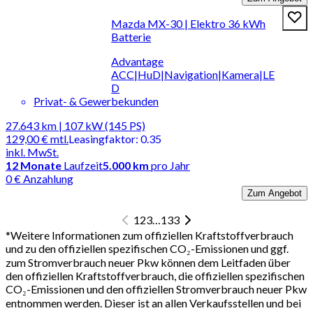
Mazda MX-30 | Elektro 36 kWh
Batterie
Advantage
ACC|HuD|Navigation|Kamera|LE
D
Privat- & Gewerbekunden
27.643 km | 107 kW (145 PS)
129,00 €
mtl.
Leasingfaktor
:
0.35
inkl. MwSt.
12
Monate
Laufzeit
5.000 km
pro Jahr
0 € Anzahlung
Zum Angebot
1
2
3
…
133
*
Weitere Informationen zum offiziellen Kraftstoffverbrauch
und zu den offiziellen spezifischen CO₂-Emissionen und ggf.
zum Stromverbrauch neuer Pkw können dem Leitfaden über
den offiziellen Kraftstoffverbrauch, die offiziellen spezifischen
CO₂-Emissionen und den offiziellen Stromverbrauch neuer Pkw
entnommen werden. Dieser ist an allen Verkaufsstellen und bei