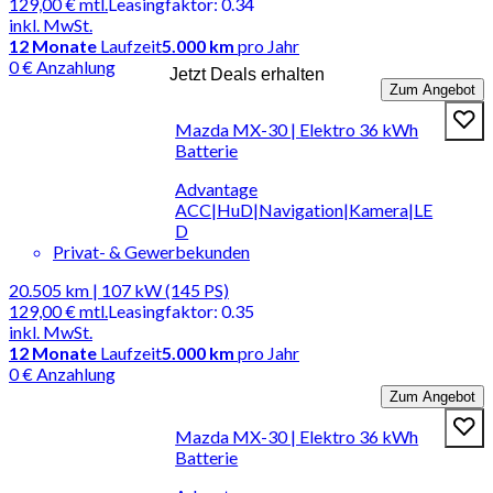
129,00 €
mtl.
Leasingfaktor
:
0.34
inkl. MwSt.
12
Monate
Laufzeit
5.000 km
pro Jahr
0 € Anzahlung
Jetzt Deals erhalten
Zum Angebot
Mazda MX-30 | Elektro 36 kWh
Batterie
Advantage
ACC|HuD|Navigation|Kamera|LE
D
Privat- & Gewerbekunden
20.505 km | 107 kW (145 PS)
129,00 €
mtl.
Leasingfaktor
:
0.35
inkl. MwSt.
12
Monate
Laufzeit
5.000 km
pro Jahr
0 € Anzahlung
Zum Angebot
Mazda MX-30 | Elektro 36 kWh
Batterie