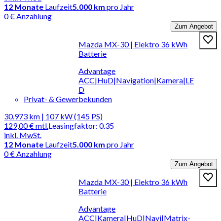
12
Monate
Laufzeit
5.000 km
pro Jahr
0 € Anzahlung
Zum Angebot
Mazda MX-30 | Elektro 36 kWh
Batterie
Advantage
ACC|HuD|Navigation|Kamera|LE
D
Privat- & Gewerbekunden
30.973 km | 107 kW (145 PS)
129,00 €
mtl.
Leasingfaktor
:
0.35
inkl. MwSt.
12
Monate
Laufzeit
5.000 km
pro Jahr
0 € Anzahlung
Zum Angebot
Mazda MX-30 | Elektro 36 kWh
Batterie
Advantage
ACC|Kamera|HuD|Navi|Matrix-