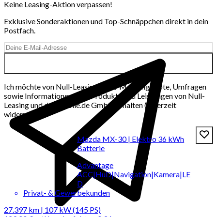
Keine Leasing-Aktion verpassen!
Exklusive Sonderaktionen und Top-Schnäppchen direkt in dein
Postfach.
Ich möchte von Null-Leasing per E-Mail Angebote, Umfragen
sowie Informationen über Produkte und Leistungen von Null-
Leasing und der mobile.de GmbH erhalten (jederzeit
widerrufbar).
Mazda MX-30 | Elektro 36 kWh
Batterie
Advantage
ACC|HuD|Navigation|Kamera|LE
D
Privat- & Gewerbekunden
27.397 km | 107 kW (145 PS)