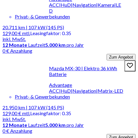
ACC|HuD|Navigation|Kamera|LE
D
Privat- & Gewerbekunden
20.711 km | 107 kW (145 PS)
129,00 €
mtl.
Leasingfaktor
:
0.35
inkl. MwSt.
12
Monate
Laufzeit
5.000 km
pro Jahr
0 € Anzahlung
Zum Angebot
Mazda MX-30 | Elektro 36 kWh
Batterie
Advantage
ACC|HuD|Navigation|Matrix-LED
Privat- & Gewerbekunden
21.950 km | 107 kW (145 PS)
129,00 €
mtl.
Leasingfaktor
:
0.35
inkl. MwSt.
12
Monate
Laufzeit
5.000 km
pro Jahr
0 € Anzahlung
Zum Angebot