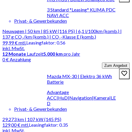
3 Standard *Leasing* KLIMA PDC
NAVI ACC
Privat- & Gewerbekunden
Neuwagen | 50 km | 85 kW (116 PS) | 6,1 l/100km (komb.) |
137 g CO₂/km (komb.) | CO₂-Klasse E (komb.)
99,99 €
mtl.
Leasingfaktor
:
0.56
inkl. MwSt.
12
Monate
Laufzeit
5.000 km
pro Jahr
0 € Anzahlung
Zum Angebot
Mazda MX-30 | Elektro 36 kWh
Batterie
Advantage
ACC|HuD|Navigation|Kamera|LE
D
Privat- & Gewerbekunden
29.273 km | 107 kW (145 PS)
129,00 €
mtl.
Leasingfaktor
:
0.35
inkl. MwSt.