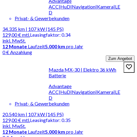
Advantage
ACC|HuD|Navigation|Kamera|LE
D
Privat- & Gewerbekunden
34.335 km | 107 kW (145 PS)
129,00 €
mtl.
Leasingfaktor
:
0.34
inkl. MwSt.
12
Monate
Laufzeit
5.000 km
pro Jahr
0 € Anzahlung
Zum Angebot
Mazda MX-30 | Elektro 36 kWh
Batterie
Advantage
ACC|HuD|Navigation|Kamera|LE
D
Privat- & Gewerbekunden
20.540 km | 107 kW (145 PS)
129,00 €
mtl.
Leasingfaktor
:
0.35
inkl. MwSt.
12
Monate
Laufzeit
5.000 km
pro Jahr