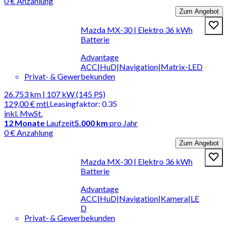
0 € Anzahlung
Zum Angebot
Mazda MX-30 | Elektro 36 kWh
Batterie
Advantage
ACC|HuD|Navigation|Matrix-LED
Privat- & Gewerbekunden
26.753 km | 107 kW (145 PS)
129,00 €
mtl.
Leasingfaktor
:
0.35
inkl. MwSt.
12
Monate
Laufzeit
5.000 km
pro Jahr
0 € Anzahlung
Zum Angebot
Mazda MX-30 | Elektro 36 kWh
Batterie
Advantage
ACC|HuD|Navigation|Kamera|LE
D
Privat- & Gewerbekunden