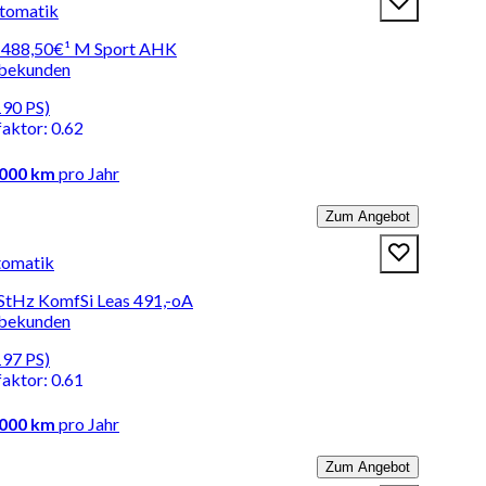
tomatik
ab 488,50€¹ M Sport AHK
rbekunden
190 PS)
faktor
:
0.62
.000 km
pro Jahr
Zum Angebot
tomatik
StHz KomfSi Leas 491,-oA
rbekunden
197 PS)
faktor
:
0.61
.000 km
pro Jahr
Zum Angebot