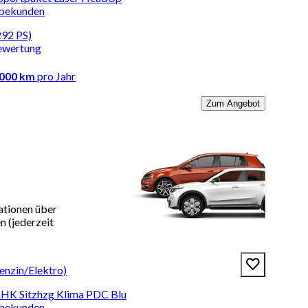
rbekunden
292 PS)
ewertung
.000 km
pro Jahr
Zum Angebot
ationen über
 (jederzeit
nzin/Elektro)
AHK Sitzhzg Klima PDC Blu
rbekunden