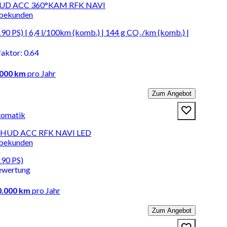
t HUD ACC 360°KAM RFK NAVI
rbekunden
90 PS) | 6,4 l/100km (komb.) | 144 g CO₂/km (komb.) |
faktor
:
0.64
.000 km
pro Jahr
Zum Angebot
tomatik
0) HUD ACC RFK NAVI LED
rbekunden
190 PS)
ewertung
0.000 km
pro Jahr
Zum Angebot