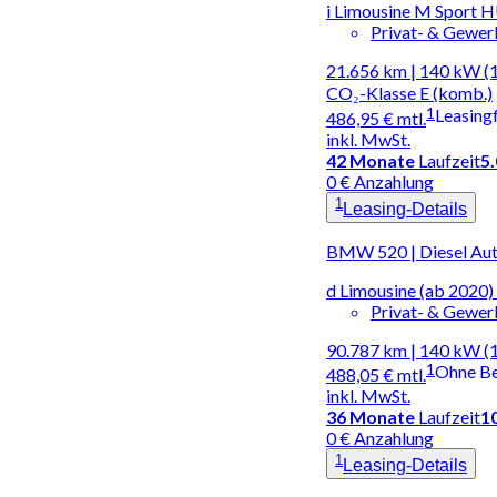
i Limousine M Spor
Privat- & Gewe
21.656 km | 140 kW (1
CO₂-Klasse E (komb.)
1
Leasing
486,95 €
mtl.
inkl. MwSt.
42
Monate
Laufzeit
5
0 € Anzahlung
1
Leasing-Details
BMW 520 | Diesel Au
d Limousine (ab 202
Privat- & Gewe
90.787 km | 140 kW (
1
Ohne B
488,05 €
mtl.
inkl. MwSt.
36
Monate
Laufzeit
1
0 € Anzahlung
1
Leasing-Details