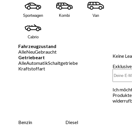
Sportwagen
Kombi
Van
Cabrio
Fahrzeugzustand
Alle
Neu
Gebraucht
Keine Lea
Getriebeart
Alle
Automatik
Schaltgetriebe
Exklusive
Kraftstoffart
Ich möcht
Produkte 
widerrufb
Benzin
Diesel