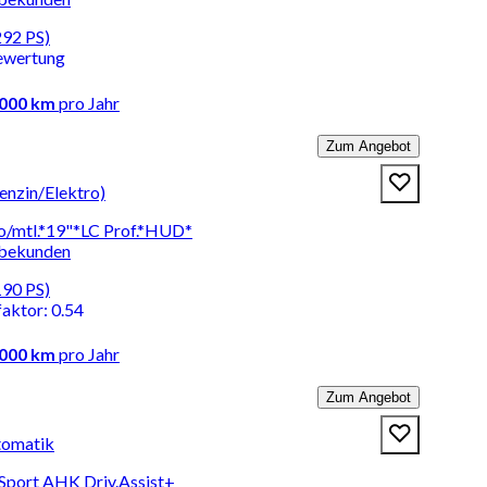
292 PS)
ewertung
.000 km
pro Jahr
Zum Angebot
nzin/Elektro)
to/mtl.*19"*LC Prof.*HUD*
rbekunden
190 PS)
faktor
:
0.54
.000 km
pro Jahr
Zum Angebot
tomatik
Sport AHK Driv.Assist+