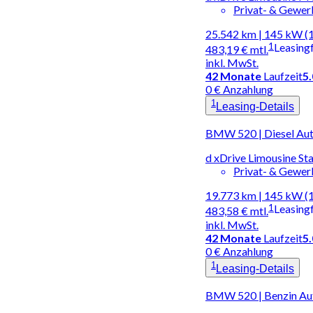
Privat- & Gewe
25.542 km | 145 kW (
1
Leasing
483,19 €
mtl.
inkl. MwSt.
42
Monate
Laufzeit
5
0 € Anzahlung
1
Leasing-Details
BMW 520 | Diesel Au
d xDrive Limousine S
Privat- & Gewe
19.773 km | 145 kW (
1
Leasing
483,58 €
mtl.
inkl. MwSt.
42
Monate
Laufzeit
5
0 € Anzahlung
1
Leasing-Details
BMW 520 | Benzin Au