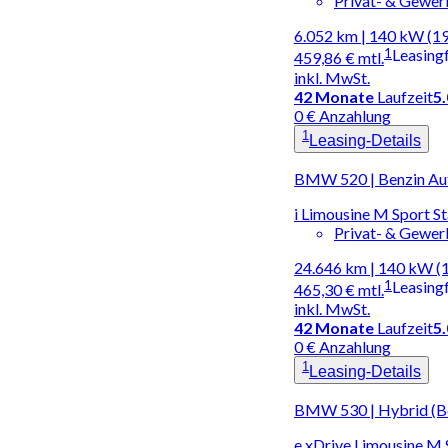
Privat- & Gewe
6.052 km | 140 kW (1
1
Leasing
459,86 €
mtl.
inkl. MwSt.
42
Monate
Laufzeit
5
0 € Anzahlung
1
Leasing-Details
BMW 520 | Benzin Au
i Limousine M Sport 
Privat- & Gewe
24.646 km | 140 kW (
1
Leasing
465,30 €
mtl.
inkl. MwSt.
42
Monate
Laufzeit
5
0 € Anzahlung
1
Leasing-Details
BMW 530 | Hybrid (Be
e xDrive Limousine M