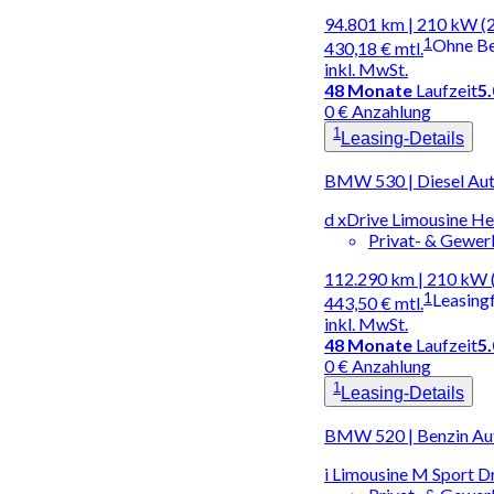
94.801 km | 210 kW (
1
Ohne B
430,18 €
mtl.
inkl. MwSt.
48
Monate
Laufzeit
5
0 € Anzahlung
1
Leasing-Details
BMW 530 | Diesel Au
d xDrive Limousine
Privat- & Gewe
112.290 km | 210 kW 
1
Leasing
443,50 €
mtl.
inkl. MwSt.
48
Monate
Laufzeit
5
0 € Anzahlung
1
Leasing-Details
BMW 520 | Benzin Au
i Limousine M Sport D