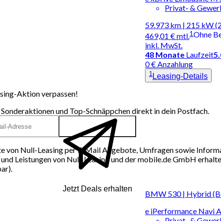
Privat- & Gewe
59.973 km | 215 kW (
1
Ohne B
469,01 €
mtl.
inkl. MwSt.
48
Monate
Laufzeit
5
0 € Anzahlung
1
Leasing-Details
sing-Aktion verpassen!
 Sonderaktionen und Top-Schnäppchen direkt in dein Postfach.
e von Null-Leasing per E-Mail Angebote, Umfragen sowie Inform
und Leistungen von Null-Leasing und der mobile.de GmbH erhalten
ar).
Jetzt Deals erhalten
BMW 530 | Hybrid (Be
e iPerformance Navi 
Privat- & Gewe