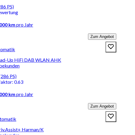
286 PS)
ewertung
.000 km
pro Jahr
Zum Angebot
tomatik
 Head-Up HiFi DAB WLAN AHK
rbekunden
(286 PS)
faktor
:
0.63
.000 km
pro Jahr
Zum Angebot
tomatik
riv.Assist+ Harman/K