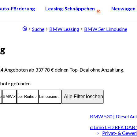
Auto-Förderung
Leasing-Schnäppchen
Neuwagen k
Suche
BMW Leasing
BMW 5er Limousine
ng
24 Angeboten ab 337,78 € deinen Top-Deal ohne Anzahlung.
bote gefunden
Alle Filter löschen
e
BMW
5er Reihe
Limousine
BMW 530 | Diesel Au
d Limo LED RFK DAB 
Privat- & Gewe