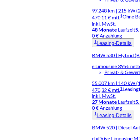
97.248 km | 215 kW (
1
Ohne B
470,11 €
mtl.
inkl. MwSt.
48
Monate
Laufzeit
5
0 € Anzahlung
1
Leasing-Details
BMW 530 | Hybrid (Be
e Limousine 395€ net
Privat- & Gewe
55.007 km | 140 kW (
1
Leasing
470,32 €
mtl.
inkl. MwSt.
27
Monate
Laufzeit
5
0 € Anzahlung
1
Leasing-Details
BMW 520 | Diesel Au
d xDrive Limousine M 