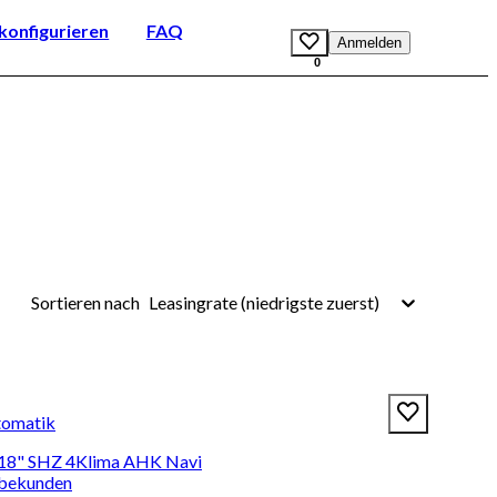
onfigurieren
FAQ
Anmelden
0
Leasingrate (niedrigste zuerst)
Sortieren nach
tomatik
18" SHZ 4Klima AHK Navi
rbekunden