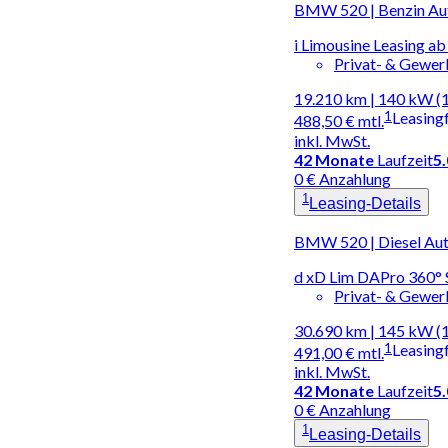
BMW 520 | Benzin Au
i Limousine Leasing 
Privat- & Gewe
19.210 km | 140 kW (
1
Leasing
488,50 €
mtl.
inkl. MwSt.
42
Monate
Laufzeit
5
0 € Anzahlung
1
Leasing-Details
BMW 520 | Diesel Au
d xD Lim DAPro 360° 
Privat- & Gewe
30.690 km | 145 kW (
1
Leasing
491,00 €
mtl.
inkl. MwSt.
42
Monate
Laufzeit
5
0 € Anzahlung
1
Leasing-Details