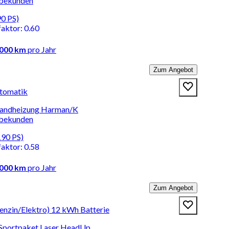
rbekunden
90 PS)
faktor
:
0.60
.000 km
pro Jahr
Zum Angebot
tomatik
Standheizung Harman/K
rbekunden
190 PS)
faktor
:
0.58
.000 km
pro Jahr
Zum Angebot
nzin/Elektro) 12 kWh Batterie
 Sportpaket Laser HeadUp