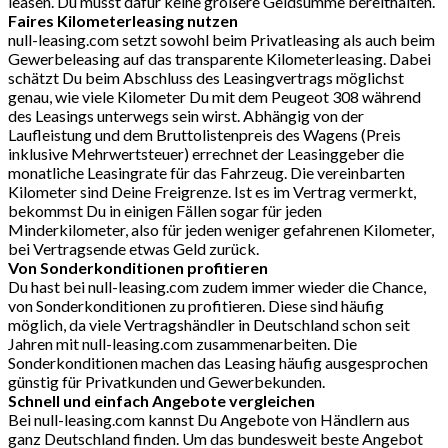
leasen. Du musst dafür keine größere Geldsumme bereithalten.
Faires Kilometerleasing nutzen
null-leasing.com setzt sowohl beim Privatleasing als auch beim
Gewerbeleasing auf das transparente Kilometerleasing. Dabei
schätzt Du beim Abschluss des Leasingvertrags möglichst
genau, wie viele Kilometer Du mit dem Peugeot 308 während
des Leasings unterwegs sein wirst. Abhängig von der
Laufleistung und dem Bruttolistenpreis des Wagens (Preis
inklusive Mehrwertsteuer) errechnet der Leasinggeber die
monatliche Leasingrate für das Fahrzeug. Die vereinbarten
Kilometer sind Deine Freigrenze. Ist es im Vertrag vermerkt,
bekommst Du in einigen Fällen sogar für jeden
Minderkilometer, also für jeden weniger gefahrenen Kilometer,
bei Vertragsende etwas Geld zurück.
Von Sonderkonditionen profitieren
Du hast bei null-leasing.com zudem immer wieder die Chance,
von Sonderkonditionen zu profitieren. Diese sind häufig
möglich, da viele Vertragshändler in Deutschland schon seit
Jahren mit null-leasing.com zusammenarbeiten. Die
Sonderkonditionen machen das Leasing häufig ausgesprochen
günstig für Privatkunden und Gewerbekunden.
Schnell und einfach Angebote vergleichen
Bei null-leasing.com kannst Du Angebote von Händlern aus
ganz Deutschland finden. Um das bundesweit beste Angebot