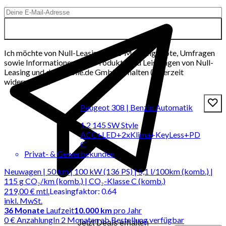
Ich möchte von Null-Leasing per E-Mail Angebote, Umfragen
sowie Informationen über Produkte und Leistungen von Null-
Leasing und der mobile.de GmbH erhalten (jederzeit
widerrufbar).
Peugeot 308 | Benzin Automatik
1.2 145 SW Style
ACC+LED+2xKlima+KeyLess+PD
C
Privat- & Gewerbekunden
Neuwagen | 50 km | 100 kW (136 PS) | 5,1 l/100km (komb.) |
115 g CO₂/km (komb.) | CO₂-Klasse C (komb.)
219,00 €
mtl.
Leasingfaktor
:
0.64
inkl. MwSt.
36
Monate
Laufzeit
10.000 km
pro Jahr
0 € Anzahlung
In 2 Monaten ab Bestellung verfügbar
Jetzt Deals erhalten