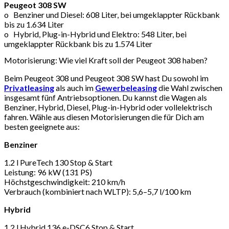
Peugeot 308 SW
o Benziner und Diesel: 608 Liter, bei umgeklappter Rückbank
bis zu 1.634 Liter
o Hybrid, Plug-in-Hybrid und Elektro: 548 Liter, bei
umgeklappter Rückbank bis zu 1.574 Liter
Motorisierung: Wie viel Kraft soll der Peugeot 308 haben?
Beim Peugeot 308 und Peugeot 308 SW hast Du sowohl im
Privatleasing
als auch im
Gewerbeleasing
die Wahl zwischen
insgesamt fünf Antriebsoptionen. Du kannst die Wagen als
Benziner, Hybrid, Diesel, Plug-in-Hybrid oder vollelektrisch
fahren. Wähle aus diesen Motorisierungen die für Dich am
besten geeignete aus:
Benziner
1.2 l PureTech 130 Stop & Start
Leistung: 96 kW (131 PS)
Höchstgeschwindigkeit: 210 km/h
Verbrauch (kombiniert nach WLTP): 5,6–5,7 l/100 km
Hybrid
1.2 l Hybrid 136 e-DSC6 Stop & Start