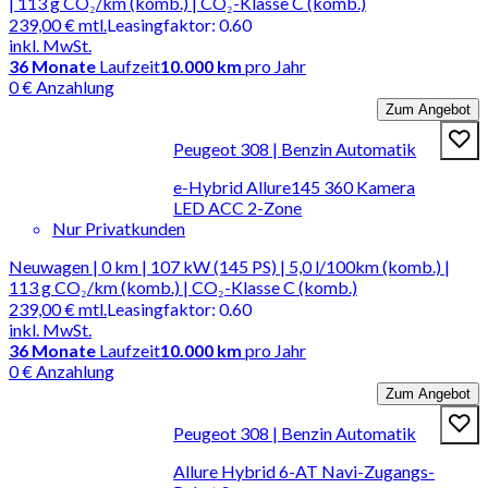
| 113 g CO₂/km (komb.) | CO₂-Klasse C (komb.)
239,00 €
mtl.
Leasingfaktor
:
0.60
inkl. MwSt.
36
Monate
Laufzeit
10.000 km
pro Jahr
0 € Anzahlung
Zum Angebot
Peugeot 308 | Benzin Automatik
e-Hybrid Allure145 360 Kamera
LED ACC 2-Zone
Nur Privatkunden
Neuwagen | 0 km | 107 kW (145 PS) | 5,0 l/100km (komb.) |
113 g CO₂/km (komb.) | CO₂-Klasse C (komb.)
239,00 €
mtl.
Leasingfaktor
:
0.60
inkl. MwSt.
36
Monate
Laufzeit
10.000 km
pro Jahr
0 € Anzahlung
Zum Angebot
Peugeot 308 | Benzin Automatik
Allure Hybrid 6-AT Navi-Zugangs-