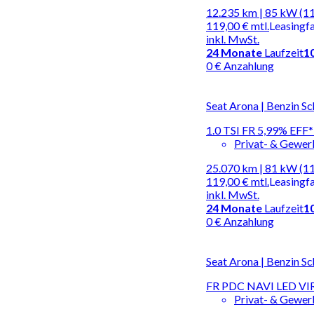
12.235 km | 85 kW (1
119,00 €
mtl.
Leasingf
inkl. MwSt.
24
Monate
Laufzeit
1
0 € Anzahlung
Seat Arona | Benzin Sc
1.0 TSI FR 5,99% EF
Privat- & Gewe
25.070 km | 81 kW (1
119,00 €
mtl.
Leasingf
inkl. MwSt.
24
Monate
Laufzeit
1
0 € Anzahlung
Seat Arona | Benzin Sc
FR PDC NAVI LED V
Privat- & Gewe