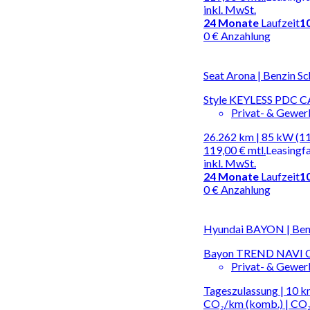
inkl. MwSt.
24
Monate
Laufzeit
1
0 € Anzahlung
Seat Arona | Benzin Sc
Style KEYLESS PDC 
Privat- & Gewe
26.262 km | 85 kW (1
119,00 €
mtl.
Leasingf
inkl. MwSt.
24
Monate
Laufzeit
1
0 € Anzahlung
Hyundai BAYON | Benz
Bayon TREND NAVI 
Privat- & Gewe
Tageszulassung | 10 km
CO₂/km (komb.) | CO₂