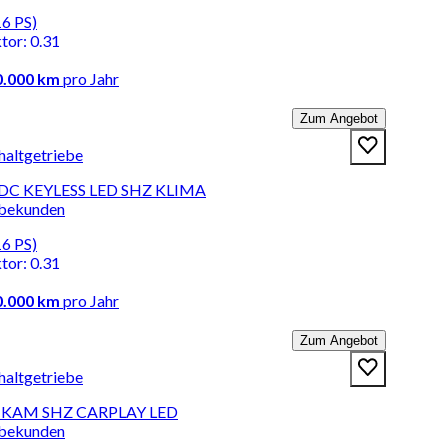
16 PS)
ktor
:
0.31
0.000 km
pro Jahr
Zum Angebot
haltgetriebe
DC KEYLESS LED SHZ KLIMA
rbekunden
16 PS)
ktor
:
0.31
0.000 km
pro Jahr
Zum Angebot
haltgetriebe
C KAM SHZ CARPLAY LED
rbekunden