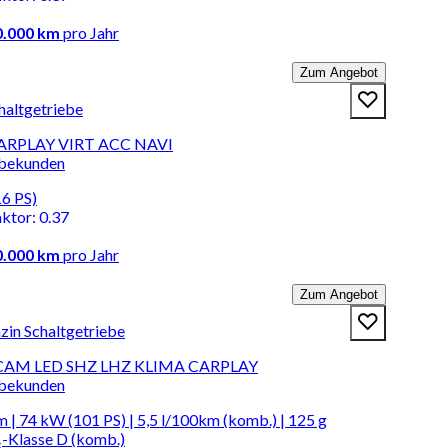
0.000 km
pro Jahr
Zum Angebot
haltgetriebe
CARPLAY VIRT ACC NAVI
rbekunden
16 PS)
aktor
:
0.37
0.000 km
pro Jahr
Zum Angebot
in Schaltgetriebe
CAM LED SHZ LHZ KLIMA CARPLAY
rbekunden
 | 74 kW (101 PS) | 5,5 l/100km (komb.) | 125 g
-Klasse D (komb.)