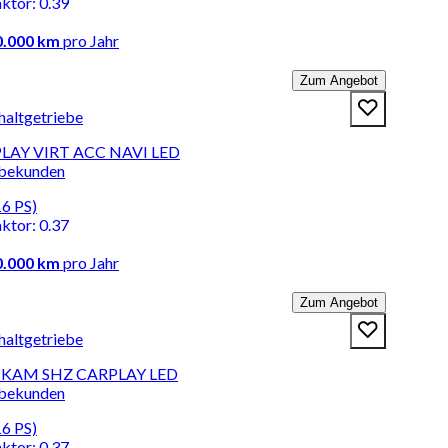
aktor
:
0.39
0.000 km
pro Jahr
Zum Angebot
haltgetriebe
PLAY VIRT ACC NAVI LED
rbekunden
16 PS)
aktor
:
0.37
0.000 km
pro Jahr
Zum Angebot
haltgetriebe
C KAM SHZ CARPLAY LED
rbekunden
16 PS)
aktor
:
0.37