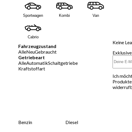
Sportwagen
Kombi
Van
Cabrio
Keine Lea
Fahrzeugzustand
Alle
Neu
Gebraucht
Exklusive
Getriebeart
Alle
Automatik
Schaltgetriebe
Kraftstoffart
Ich möcht
Produkte 
widerrufb
Benzin
Diesel