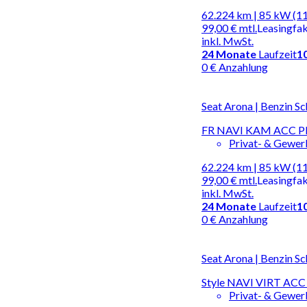
62.224 km | 85 kW (1
99,00 €
mtl.
Leasingfa
inkl. MwSt.
24
Monate
Laufzeit
1
0 € Anzahlung
Seat Arona | Benzin Sc
FR NAVI KAM ACC P
Privat- & Gewe
62.224 km | 85 kW (1
99,00 €
mtl.
Leasingfa
inkl. MwSt.
24
Monate
Laufzeit
1
0 € Anzahlung
Seat Arona | Benzin Sc
Style NAVI VIRT AC
Privat- & Gewe