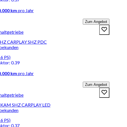
0.000 km
pro Jahr
Zum Angebot
haltgetriebe
SHZ CARPLAY SHZ PDC
rbekunden
16 PS)
aktor
:
0.39
0.000 km
pro Jahr
Zum Angebot
haltgetriebe
C KAM SHZ CARPLAY LED
rbekunden
16 PS)
aktor
:
0.37