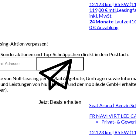
12.123 km | 85 kW (1
119,00 €
mtl.
Leasingf
inkl. MwSt.
24
Monate
Laufzeit
1
0 € Anzahlung
sing-Aktion verpassen!
 Sonderaktionen und Top-Schnäppchen direkt in dein Postfach.
e von Null-Leasing per E-Mail Angebote, Umfragen sowie Inform
und Leistungen von Null-Leasing und der mobile.de GmbH erhalten
ar).
Jetzt Deals erhalten
Seat Arona | Benzin Sc
FR NAVI VIRT LED 
Privat- & Gewe
12.123 km | 85 kW (1