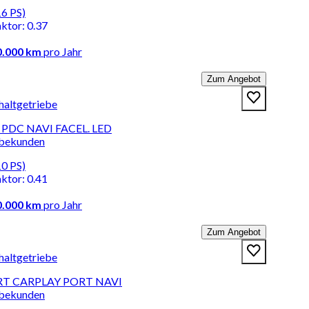
16 PS)
aktor
:
0.37
0.000 km
pro Jahr
Zum Angebot
haltgetriebe
F* PDC NAVI FACEL. LED
rbekunden
10 PS)
aktor
:
0.41
0.000 km
pro Jahr
Zum Angebot
haltgetriebe
IRT CARPLAY PORT NAVI
rbekunden