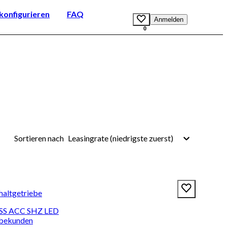
onfigurieren
FAQ
Anmelden
0
Leasingrate (niedrigste zuerst)
Sortieren nach
haltgetriebe
SS ACC SHZ LED
rbekunden