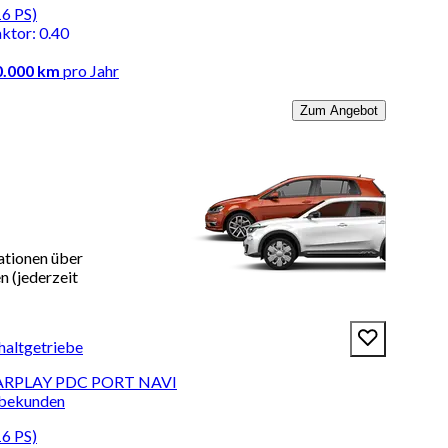
16 PS)
aktor
:
0.40
0.000 km
pro Jahr
Zum Angebot
ationen über
 (jederzeit
haltgetriebe
CARPLAY PDC PORT NAVI
rbekunden
16 PS)