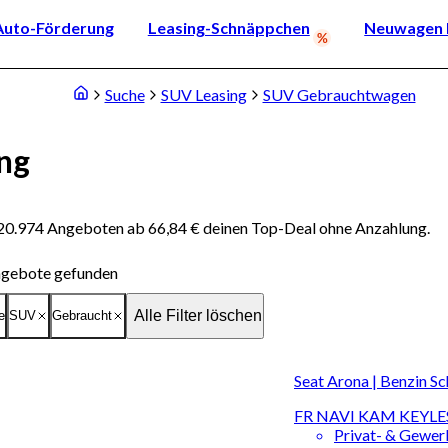
Auto-Förderung
Leasing-Schnäppchen
Neuwagen k
Suche
SUV Leasing
SUV Gebrauchtwagen
ng
20.974 Angeboten ab 66,84 € deinen Top-Deal ohne Anzahlung.
gebote gefunden
Alle Filter löschen
e
SUV
Gebraucht
Seat Arona | Benzin Sc
FR NAVI KAM KEYLE
Privat- & Gewe