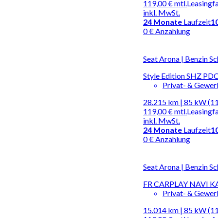
119,00 €
mtl.
Leasingf
inkl. MwSt.
24
Monate
Laufzeit
1
0 € Anzahlung
Seat Arona | Benzin Sc
Style Edition SHZ P
Privat- & Gewe
28.215 km | 85 kW (1
119,00 €
mtl.
Leasingf
inkl. MwSt.
24
Monate
Laufzeit
1
0 € Anzahlung
Seat Arona | Benzin Sc
FR CARPLAY NAVI K
Privat- & Gewe
15.014 km | 85 kW (1