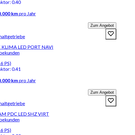
aktor
:
0.40
0.000 km
pro Jahr
Zum Angebot
haltgetriebe
DC KLIMA LED PORT NAVI
rbekunden
16 PS)
aktor
:
0.41
0.000 km
pro Jahr
Zum Angebot
haltgetriebe
AM PDC LED SHZ VIRT
rbekunden
16 PS)