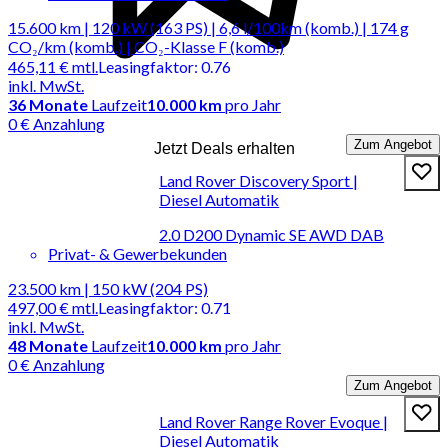
15.600 km | 120 kW (163 PS) | 6,6 l/100km (komb.) | 174 g
CO₂/km (komb.) | CO₂-Klasse F (komb.)
465,11 €
mtl.
Leasingfaktor
:
0.76
inkl. MwSt.
36
Monate
Laufzeit
10.000 km
pro Jahr
0 € Anzahlung
Zum Angebot
Jetzt Deals erhalten
Land Rover Discovery Sport |
Diesel Automatik
2.0 D200 Dynamic SE AWD DAB
Privat- & Gewerbekunden
23.500 km | 150 kW (204 PS)
497,00 €
mtl.
Leasingfaktor
:
0.71
inkl. MwSt.
48
Monate
Laufzeit
10.000 km
pro Jahr
0 € Anzahlung
Zum Angebot
Land Rover Range Rover Evoque |
Diesel Automatik