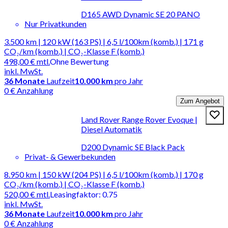
D165 AWD Dynamic SE 20 PANO
Nur Privatkunden
3.500 km | 120 kW (163 PS) | 6,5 l/100km (komb.) | 171 g
CO₂/km (komb.) | CO₂-Klasse F (komb.)
498,00 €
mtl.
Ohne Bewertung
inkl. MwSt.
36
Monate
Laufzeit
10.000 km
pro Jahr
0 € Anzahlung
Zum Angebot
Land Rover Range Rover Evoque |
Diesel Automatik
D200 Dynamic SE Black Pack
Privat- & Gewerbekunden
8.950 km | 150 kW (204 PS) | 6,5 l/100km (komb.) | 170 g
CO₂/km (komb.) | CO₂-Klasse F (komb.)
520,00 €
mtl.
Leasingfaktor
:
0.75
inkl. MwSt.
36
Monate
Laufzeit
10.000 km
pro Jahr
0 € Anzahlung