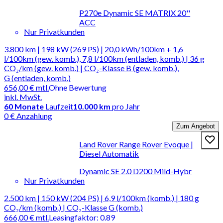
P270e Dynamic SE MATRIX 20''
ACC
Nur Privatkunden
3.800 km | 198 kW (269 PS) | 20,0 kWh/100km + 1,6
l/100km (gew. komb.), 7,8 l/100km (entladen, komb.) | 36 g
CO₂/km (gew. komb.) | CO₂-Klasse B (gew. komb.),
G (entladen, komb.)
656,00 €
mtl.
Ohne Bewertung
inkl. MwSt.
60
Monate
Laufzeit
10.000 km
pro Jahr
0 € Anzahlung
Zum Angebot
Land Rover Range Rover Evoque |
Diesel Automatik
Dynamic SE 2.0 D200 Mild-Hybr
Nur Privatkunden
2.500 km | 150 kW (204 PS) | 6,9 l/100km (komb.) | 180 g
CO₂/km (komb.) | CO₂-Klasse G (komb.)
666,00 €
mtl.
Leasingfaktor
:
0.89