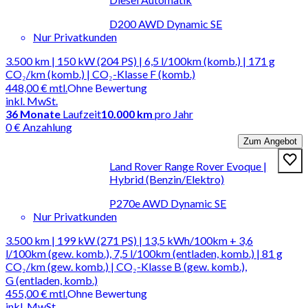
D200 AWD Dynamic SE
Nur Privatkunden
3.500 km | 150 kW (204 PS) | 6,5 l/100km (komb.) | 171 g
CO₂/km (komb.) | CO₂-Klasse F (komb.)
448,00 €
mtl.
Ohne Bewertung
inkl. MwSt.
36
Monate
Laufzeit
10.000 km
pro Jahr
0 € Anzahlung
Zum Angebot
Land Rover Range Rover Evoque |
Hybrid (Benzin/Elektro)
P270e AWD Dynamic SE
Nur Privatkunden
3.500 km | 199 kW (271 PS) | 13,5 kWh/100km + 3,6
l/100km (gew. komb.), 7,5 l/100km (entladen, komb.) | 81 g
CO₂/km (gew. komb.) | CO₂-Klasse B (gew. komb.),
G (entladen, komb.)
455,00 €
mtl.
Ohne Bewertung
inkl. MwSt.