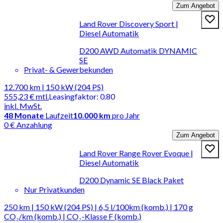
Zum Angebot
Land Rover Discovery Sport |
Diesel Automatik
D200 AWD Automatik DYNAMIC
SE
Privat- & Gewerbekunden
12.700 km | 150 kW (204 PS)
555,23 €
mtl.
Leasingfaktor
:
0.80
inkl. MwSt.
48
Monate
Laufzeit
10.000 km
pro Jahr
0 € Anzahlung
Zum Angebot
Land Rover Range Rover Evoque |
Diesel Automatik
D200 Dynamic SE Black Paket
Nur Privatkunden
250 km | 150 kW (204 PS) | 6,5 l/100km (komb.) | 170 g
CO₂/km (komb.) | CO₂-Klasse F (komb.)