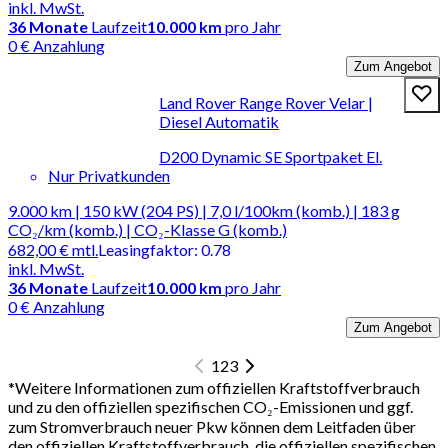
inkl. MwSt.
36
Monate
Laufzeit
10.000 km
pro Jahr
0 € Anzahlung
Zum Angebot
Land Rover Range Rover Velar |
Diesel Automatik
D200 Dynamic SE Sportpaket El.
Nur Privatkunden
9.000 km | 150 kW (204 PS) | 7,0 l/100km (komb.) | 183 g
CO₂/km (komb.) | CO₂-Klasse G (komb.)
682,00 €
mtl.
Leasingfaktor
:
0.78
inkl. MwSt.
36
Monate
Laufzeit
10.000 km
pro Jahr
0 € Anzahlung
Zum Angebot
1
2
3
*
Weitere Informationen zum offiziellen Kraftstoffverbrauch
und zu den offiziellen spezifischen CO₂-Emissionen und ggf.
zum Stromverbrauch neuer Pkw können dem Leitfaden über
den offiziellen Kraftstoffverbrauch, die offiziellen spezifischen