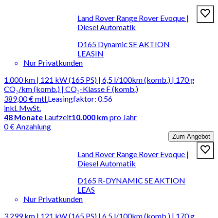
Land Rover Range Rover Evoque |
Diesel Automatik
D165 Dynamic SE AKTION
LEASIN
Nur Privatkunden
1.000 km | 121 kW (165 PS) | 6,5 l/100km (komb.) | 170 g
CO₂/km (komb.) | CO₂-Klasse F (komb.)
389,00 €
mtl.
Leasingfaktor
:
0.56
inkl. MwSt.
48
Monate
Laufzeit
10.000 km
pro Jahr
0 € Anzahlung
Zum Angebot
Land Rover Range Rover Evoque |
Diesel Automatik
D165 R-DYNAMIC SE AKTION
LEAS
Nur Privatkunden
3.299 km | 121 kW (165 PS) | 6,5 l/100km (komb.) | 170 g