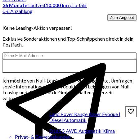
36
Monate
Laufzeit
10.000 km
pro Jahr
0 € Anzahlung
Zum Angebot
Keine Leasing-Aktion verpassen!
Exklusive Sonderaktionen und Top-Schnäppchen direkt in dein
Postfach.
Ich möchte von Null-Leasing per E-Mail Angebote, Umfragen
sowie Informationen über Produkte und Leistungen von Null-
Leasing und der mobile.de GmbH erhalten (jederzeit
widerrufbar).
Land Rover Range Rover Evoque |
Diesel Automatik
D165 S AWD Automatik Klima
Privat- & Gewerbekunden