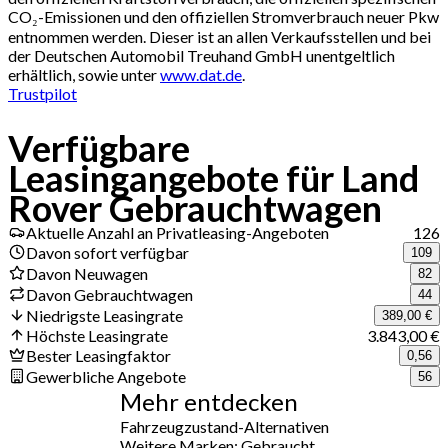
CO₂-Emissionen und den offiziellen Stromverbrauch neuer Pkw
entnommen werden. Dieser ist an allen Verkaufsstellen und bei
der Deutschen Automobil Treuhand GmbH unentgeltlich
erhältlich, sowie unter
www.dat.de
.
Trustpilot
Verfügbare
Leasingangebote für Land
Rover Gebrauchtwagen
Aktuelle Anzahl an Privatleasing-Angeboten
126
Davon sofort verfügbar
109
Davon Neuwagen
82
Davon Gebrauchtwagen
44
Niedrigste Leasingrate
389,00 €
Höchste Leasingrate
3.843,00 €
Bester Leasingfaktor
0,56
Gewerbliche Angebote
56
Mehr entdecken
Fahrzeugzustand-Alternativen
Weitere Marken: Gebraucht