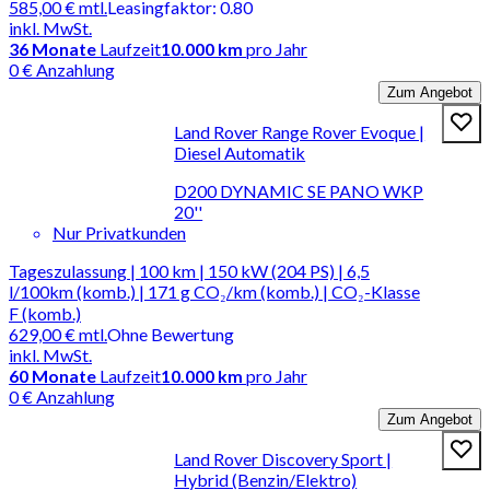
585,00 €
mtl.
Leasingfaktor
:
0.80
inkl. MwSt.
36
Monate
Laufzeit
10.000 km
pro Jahr
0 € Anzahlung
Zum Angebot
Land Rover Range Rover Evoque |
Diesel Automatik
D200 DYNAMIC SE PANO WKP
20''
Nur Privatkunden
Tageszulassung | 100 km | 150 kW (204 PS) | 6,5
l/100km (komb.) | 171 g CO₂/km (komb.) | CO₂-Klasse
F (komb.)
629,00 €
mtl.
Ohne Bewertung
inkl. MwSt.
60
Monate
Laufzeit
10.000 km
pro Jahr
0 € Anzahlung
Zum Angebot
Land Rover Discovery Sport |
Hybrid (Benzin/Elektro)