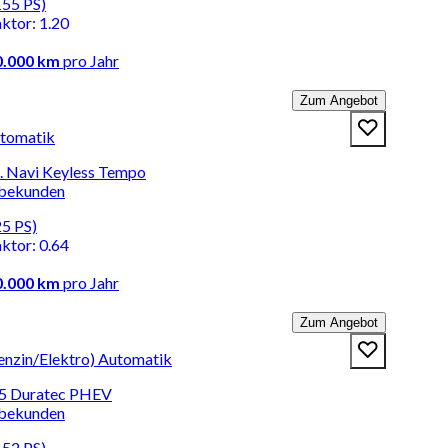
155 PS)
aktor
:
1.20
0.000 km
pro Jahr
Zum Angebot
utomatik
. Navi Keyless Tempo
rbekunden
25 PS)
aktor
:
0.64
0.000 km
pro Jahr
Zum Angebot
enzin/Elektro) Automatik
 Duratec PHEV
rbekunden
152 PS)