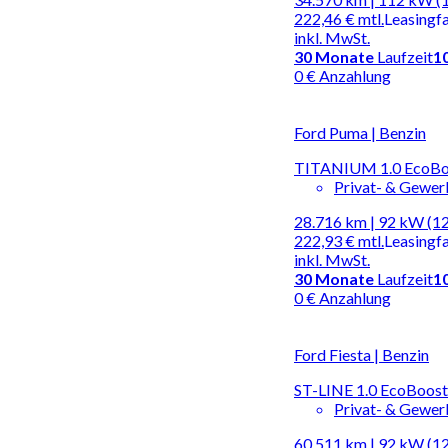
222,46 €
mtl.
Leasingf
inkl. MwSt.
30
Monate
Laufzeit
1
0 € Anzahlung
Ford Puma | Benzin
TITANIUM 1.0 EcoBo
Privat- & Gewe
28.716 km | 92 kW (1
222,93 €
mtl.
Leasingf
inkl. MwSt.
30
Monate
Laufzeit
1
0 € Anzahlung
Ford Fiesta | Benzin
ST-LINE 1.0 EcoBoost
Privat- & Gewe
60.511 km | 92 kW (1