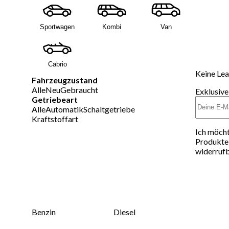
Sportwagen
Kombi
Van
Cabrio
Keine Lea
Fahrzeugzustand
Alle
Neu
Gebraucht
Exklusive
Getriebeart
Alle
Automatik
Schaltgetriebe
Kraftstoffart
Ich möcht
Produkte 
widerrufb
Benzin
Diesel