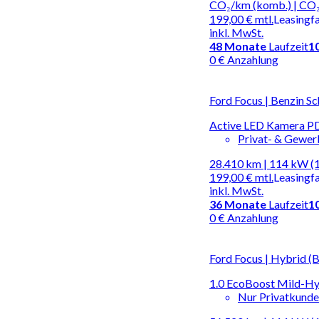
CO₂/km (komb.) | CO₂
199,00 €
mtl.
Leasingf
inkl. MwSt.
48
Monate
Laufzeit
1
0 € Anzahlung
Ford Focus | Benzin Sc
Active LED Kamera PD
Privat- & Gewe
28.410 km | 114 kW (
199,00 €
mtl.
Leasingf
inkl. MwSt.
36
Monate
Laufzeit
1
0 € Anzahlung
Ford Focus | Hybrid (B
1.0 EcoBoost Mild-Hyb
Nur Privatkund