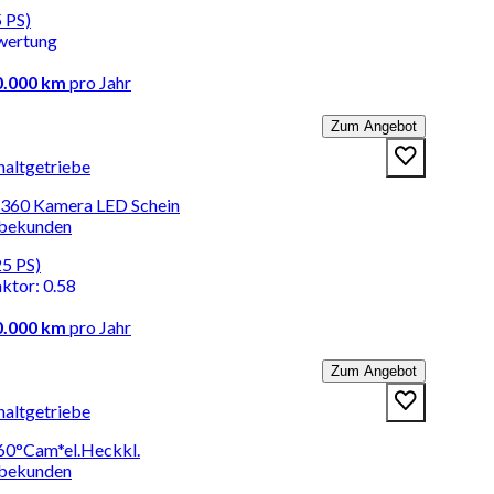
 PS)
wertung
0.000 km
pro Jahr
Zum Angebot
haltgetriebe
t 360 Kamera LED Schein
rbekunden
25 PS)
aktor
:
0.58
0.000 km
pro Jahr
Zum Angebot
haltgetriebe
60°Cam*el.Heckkl.
rbekunden