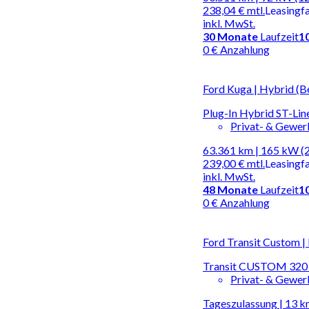
238,04 €
mtl.
Leasingf
inkl. MwSt.
30
Monate
Laufzeit
1
0 € Anzahlung
Ford Kuga | Hybrid (B
Plug-In Hybrid ST-Li
Privat- & Gewe
63.361 km | 165 kW (
239,00 €
mtl.
Leasingf
inkl. MwSt.
48
Monate
Laufzeit
1
0 € Anzahlung
Ford Transit Custom |
Transit CUSTOM 32
Privat- & Gewe
Tageszulassung | 13 km