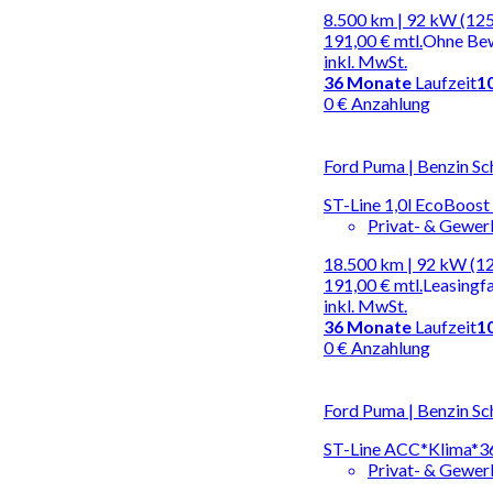
8.500 km | 92 kW (125
191,00 €
mtl.
Ohne Be
inkl. MwSt.
36
Monate
Laufzeit
1
0 € Anzahlung
Ford Puma | Benzin Sc
ST-Line 1,0l EcoBoos
Privat- & Gewe
18.500 km | 92 kW (1
191,00 €
mtl.
Leasingf
inkl. MwSt.
36
Monate
Laufzeit
1
0 € Anzahlung
Ford Puma | Benzin Sc
ST-Line ACC*Klima*3
Privat- & Gewe