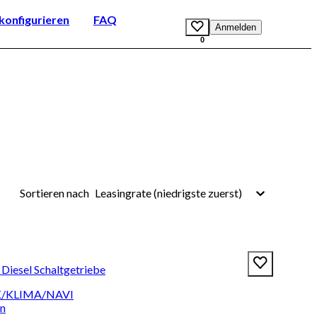
onfigurieren
FAQ
Anmelden
0
Leasingrate (niedrigste zuerst)
Sortieren nach
 Diesel Schaltgetriebe
HK/KLIMA/NAVI
en