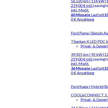
56.520 km | 114 kW (
219,00 €
mtl.
Leasingf
inkl. MwSt.
60
Monate
Laufzeit
1
0 € Anzahlung
Ford Puma | Benzin A
Titanium X LED PDC h
Privat- & Gewe
39.925 km | 92 kW (1
219,00 €
mtl.
Leasingf
inkl. MwSt.
36
Monate
Laufzeit
1
0 € Anzahlung
Ford Kuga | Hybrid (B
COOL&CONNECT 2.5
Privat- & Gewe
34.570 km | 112 kW (