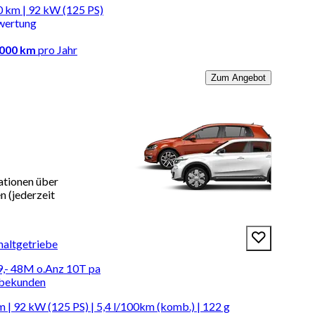
0 km | 92 kW (125 PS)
wertung
.000 km
pro Jahr
Zum Angebot
ationen über
 (jederzeit
haltgetriebe
9,- 48M o.Anz 10T pa
rbekunden
 | 92 kW (125 PS) | 5,4 l/100km (komb.) | 122 g