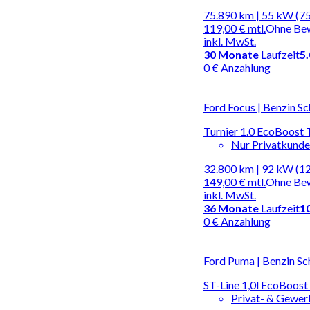
75.890 km | 55 kW (75
119,00 €
mtl.
Ohne Be
inkl. MwSt.
30
Monate
Laufzeit
5
0 € Anzahlung
Ford Focus | Benzin Sc
Turnier 1.0 EcoBoost 
Nur Privatkund
32.800 km | 92 kW (1
149,00 €
mtl.
Ohne Be
inkl. MwSt.
36
Monate
Laufzeit
1
0 € Anzahlung
Ford Puma | Benzin Sc
ST-Line 1,0l EcoBoost
Privat- & Gewe