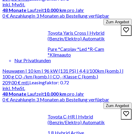
inkl. MwSt.
48
Monate
Laufzeit
10.000 km
pro Jahr
0 € Anzahlung
In 3 Monaten ab Bestellung verfügbar
Zum Angebot
Toyota Yaris Cross | Hybrid
(Benzin/Elektro) Automatik
Pure *Carplay *Led *R-Cam
*Klimaauto
Nur Privatkunden
Neuwagen | 10 km | 96 kW (131 PS) | 4,4 l/100km (komb.) |
100 g CO₂/km (komb.) | CO₂-Klasse C (komb.)
209,00 €
mtl.
Leasingfaktor
:
0.72
inkl. MwSt.
48
Monate
Laufzeit
10.000 km
pro Jahr
0 € Anzahlung
In 3 Monaten ab Bestellung verfügbar
Zum Angebot
Toyota C-HR | Hybrid
(Benzin/Elektro) Automatik
1.8 Hybrid Active