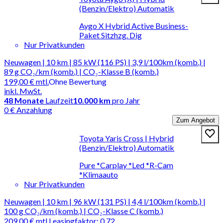
(Benzin/Elektro) Automatik
Aygo X Hybrid Active Business-
Paket Sitzhzg. Dig
Nur Privatkunden
Neuwagen | 10 km | 85 kW (116 PS) | 3,9 l/100km (komb.) |
89 g CO₂/km (komb.) | CO₂-Klasse B (komb.)
199,00 €
mtl.
Ohne Bewertung
inkl. MwSt.
48
Monate
Laufzeit
10.000 km
pro Jahr
0 € Anzahlung
Zum Angebot
Toyota Yaris Cross | Hybrid
(Benzin/Elektro) Automatik
Pure *Carplay *Led *R-Cam
*Klimaauto
Nur Privatkunden
Neuwagen | 10 km | 96 kW (131 PS) | 4,4 l/100km (komb.) |
100 g CO₂/km (komb.) | CO₂-Klasse C (komb.)
209,00 €
mtl.
Leasingfaktor
:
0.72