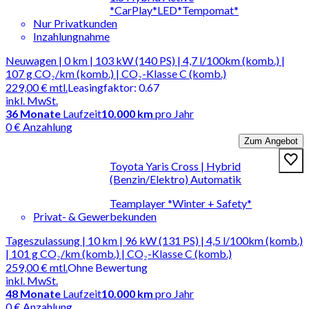
*CarPlay*LED*Tempomat*
Nur Privatkunden
Inzahlungnahme
Neuwagen | 0 km | 103 kW (140 PS) | 4,7 l/100km (komb.) |
107 g CO₂/km (komb.) | CO₂-Klasse C (komb.)
229,00 €
mtl.
Leasingfaktor
:
0.67
inkl. MwSt.
36
Monate
Laufzeit
10.000 km
pro Jahr
0 € Anzahlung
Zum Angebot
Toyota Yaris Cross | Hybrid
(Benzin/Elektro) Automatik
Teamplayer *Winter + Safety*
Privat- & Gewerbekunden
Tageszulassung | 10 km | 96 kW (131 PS) | 4,5 l/100km (komb.)
| 101 g CO₂/km (komb.) | CO₂-Klasse C (komb.)
259,00 €
mtl.
Ohne Bewertung
inkl. MwSt.
48
Monate
Laufzeit
10.000 km
pro Jahr
0 € Anzahlung