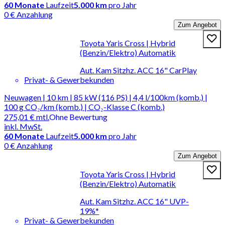
60
Monate
Laufzeit
5.000 km
pro Jahr
0 € Anzahlung
Zum Angebot
Toyota Yaris Cross | Hybrid
(Benzin/Elektro) Automatik
Aut. Kam Sitzhz. ACC 16" CarPlay
Privat- & Gewerbekunden
Neuwagen | 10 km | 85 kW (116 PS) | 4,4 l/100km (komb.) |
100 g CO₂/km (komb.) | CO₂-Klasse C (komb.)
275,01 €
mtl.
Ohne Bewertung
inkl. MwSt.
60
Monate
Laufzeit
5.000 km
pro Jahr
0 € Anzahlung
Zum Angebot
Toyota Yaris Cross | Hybrid
(Benzin/Elektro) Automatik
Aut. Kam Sitzhz. ACC 16" UVP-
19%*
Privat- & Gewerbekunden