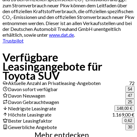
zum Stromverbrauch neuer Pkw können dem Leitfaden über
den offiziellen Kraftstoffverbrauch, die offiziellen spezifischen
CO₂-Emissionen und den offiziellen Stromverbrauch neuer Pkw
entnommen werden. Dieser ist an allen Verkaufsstellen und bei
der Deutschen Automobil Treuhand GmbH unentgeltlich
erhältlich, sowie unter
www.dat.de
.
Trustpilot
Verfügbare
Leasingangebote für
Toyota SUV
Aktuelle Anzahl an Privatleasing-Angeboten
72
Davon sofort verfügbar
54
Davon Neuwagen
47
Davon Gebrauchtwagen
25
Niedrigste Leasingrate
148,00 €
Höchste Leasingrate
1.169,00 €
Bester Leasingfaktor
0,62
Gewerbliche Angebote
30
Mehr entdecken