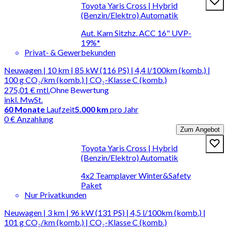
Toyota Yaris Cross | Hybrid
(Benzin/Elektro) Automatik
Aut. Kam Sitzhz. ACC 16" UVP-
19%*
Privat- & Gewerbekunden
Neuwagen | 10 km | 85 kW (116 PS) | 4,4 l/100km (komb.) |
100 g CO₂/km (komb.) | CO₂-Klasse C (komb.)
275,01 €
mtl.
Ohne Bewertung
inkl. MwSt.
60
Monate
Laufzeit
5.000 km
pro Jahr
0 € Anzahlung
Zum Angebot
Toyota Yaris Cross | Hybrid
(Benzin/Elektro) Automatik
4x2 Teamplayer Winter&Safety
Paket
Nur Privatkunden
Neuwagen | 3 km | 96 kW (131 PS) | 4,5 l/100km (komb.) |
101 g CO₂/km (komb.) | CO₂-Klasse C (komb.)