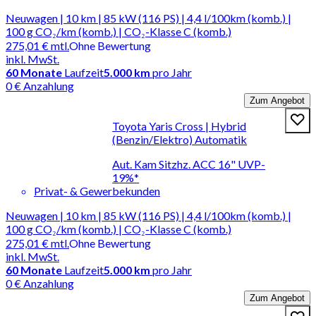
Neuwagen | 10 km | 85 kW (116 PS) | 4,4 l/100km (komb.) |
100 g CO₂/km (komb.) | CO₂-Klasse C (komb.)
275,01 €
mtl.
Ohne Bewertung
inkl. MwSt.
60
Monate
Laufzeit
5.000 km
pro Jahr
0 € Anzahlung
Zum Angebot
Toyota Yaris Cross | Hybrid
(Benzin/Elektro) Automatik
Aut. Kam Sitzhz. ACC 16" UVP-
19%*
Privat- & Gewerbekunden
Neuwagen | 10 km | 85 kW (116 PS) | 4,4 l/100km (komb.) |
100 g CO₂/km (komb.) | CO₂-Klasse C (komb.)
275,01 €
mtl.
Ohne Bewertung
inkl. MwSt.
60
Monate
Laufzeit
5.000 km
pro Jahr
0 € Anzahlung
Zum Angebot