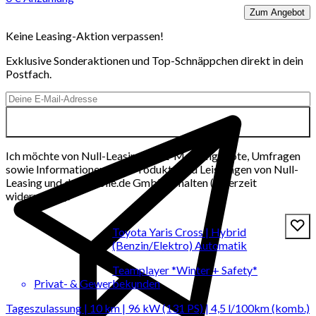
Zum Angebot
Keine Leasing-Aktion verpassen!
Exklusive Sonderaktionen und Top-Schnäppchen direkt in dein
Postfach.
Ich möchte von Null-Leasing per E-Mail Angebote, Umfragen
sowie Informationen über Produkte und Leistungen von Null-
Leasing und der mobile.de GmbH erhalten (jederzeit
widerrufbar).
Toyota Yaris Cross | Hybrid
(Benzin/Elektro) Automatik
Teamplayer *Winter + Safety*
Privat- & Gewerbekunden
Tageszulassung | 10 km | 96 kW (131 PS) | 4,5 l/100km (komb.)