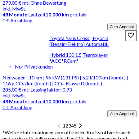
279,00 €
mtl.
Ohne Bewertung
inkl. MwSt.
48
Monate
Laufzeit
10.000 km
pro Jahr
0 € Anzahlung
Zum Angebot
Toyota Yaris Cross | Hybrid
(Benzin/Elektro) Automatik
Hybrid 130 1.5 Teamplayer
*ACC*RCam*
Nur Privatkunden
Neuwagen | 10 km | 96 kW (131 PS) | 5,2 l/100km (komb.) |
116 g CO₂/km (komb.) | CO₂-Klasse D (komb.)
285,00 €
mtl.
Leasingfaktor
:
0.93
inkl. MwSt.
48
Monate
Laufzeit
10.000 km
pro Jahr
0 € Anzahlung
Zum Angebot
1
2
3
4
5
*
Weitere Informationen zum offiziellen Kraftstoffverbrauch
und zu den offiziellen spezifischen CO₂-Emissionen und ggf.