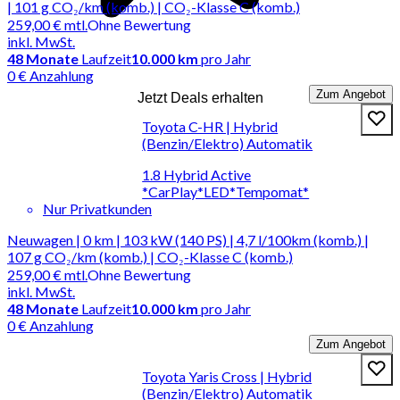
| 101 g CO₂/km (komb.) | CO₂-Klasse C (komb.)
259,00 €
mtl.
Ohne Bewertung
inkl. MwSt.
48
Monate
Laufzeit
10.000 km
pro Jahr
0 € Anzahlung
Zum Angebot
Jetzt Deals erhalten
Toyota C-HR | Hybrid
(Benzin/Elektro) Automatik
1.8 Hybrid Active
*CarPlay*LED*Tempomat*
Nur Privatkunden
Neuwagen | 0 km | 103 kW (140 PS) | 4,7 l/100km (komb.) |
107 g CO₂/km (komb.) | CO₂-Klasse C (komb.)
259,00 €
mtl.
Ohne Bewertung
inkl. MwSt.
48
Monate
Laufzeit
10.000 km
pro Jahr
0 € Anzahlung
Zum Angebot
Toyota Yaris Cross | Hybrid
(Benzin/Elektro) Automatik