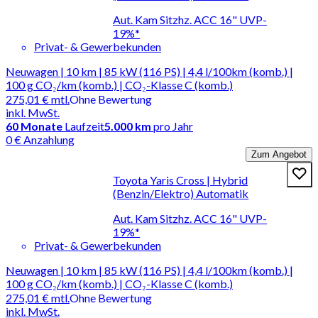
Aut. Kam Sitzhz. ACC 16" UVP-
19%*
Privat- & Gewerbekunden
Neuwagen | 10 km | 85 kW (116 PS) | 4,4 l/100km (komb.) |
100 g CO₂/km (komb.) | CO₂-Klasse C (komb.)
275,01 €
mtl.
Ohne Bewertung
inkl. MwSt.
60
Monate
Laufzeit
5.000 km
pro Jahr
0 € Anzahlung
Zum Angebot
Toyota Yaris Cross | Hybrid
(Benzin/Elektro) Automatik
Aut. Kam Sitzhz. ACC 16" UVP-
19%*
Privat- & Gewerbekunden
Neuwagen | 10 km | 85 kW (116 PS) | 4,4 l/100km (komb.) |
100 g CO₂/km (komb.) | CO₂-Klasse C (komb.)
275,01 €
mtl.
Ohne Bewertung
inkl. MwSt.