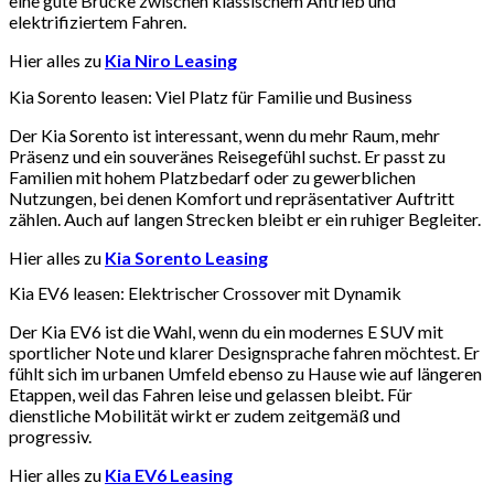
eine gute Brücke zwischen klassischem Antrieb und
elektrifiziertem Fahren.
Hier alles zu
Kia Niro Leasing
Kia Sorento leasen: Viel Platz für Familie und Business
Der Kia Sorento ist interessant, wenn du mehr Raum, mehr
Präsenz und ein souveränes Reisegefühl suchst. Er passt zu
Familien mit hohem Platzbedarf oder zu gewerblichen
Nutzungen, bei denen Komfort und repräsentativer Auftritt
zählen. Auch auf langen Strecken bleibt er ein ruhiger Begleiter.
Hier alles zu
Kia Sorento Leasing
Kia EV6 leasen: Elektrischer Crossover mit Dynamik
Der Kia EV6 ist die Wahl, wenn du ein modernes E SUV mit
sportlicher Note und klarer Designsprache fahren möchtest. Er
fühlt sich im urbanen Umfeld ebenso zu Hause wie auf längeren
Etappen, weil das Fahren leise und gelassen bleibt. Für
dienstliche Mobilität wirkt er zudem zeitgemäß und
progressiv.
Hier alles zu
Kia EV6 Leasing