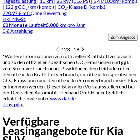
Tageszulassung | 10 km | 85 kW (116 PS) | 5,4 l/100km (komb.)
| 122 g CO₂/km (komb.) | CO₂-Klasse D (komb.)
220,97 €
mtl.
Ohne Bewertung
inkl. MwSt.
60
Monate
Laufzeit
5.000 km
pro Jahr
0 € Anzahlung
Zum Angebot
1
2
3
…
19
*
Weitere Informationen zum offiziellen Kraftstoffverbrauch
und zu den offiziellen spezifischen CO₂-Emissionen und ggf.
zum Stromverbrauch neuer Pkw können dem Leitfaden über
den offiziellen Kraftstoffverbrauch, die offiziellen spezifischen
CO₂-Emissionen und den offiziellen Stromverbrauch neuer Pkw
entnommen werden. Dieser ist an allen Verkaufsstellen und bei
der Deutschen Automobil Treuhand GmbH unentgeltlich
erhältlich, sowie unter
www.dat.de
.
Trustpilot
Verfügbare
Leasingangebote für Kia
SUV