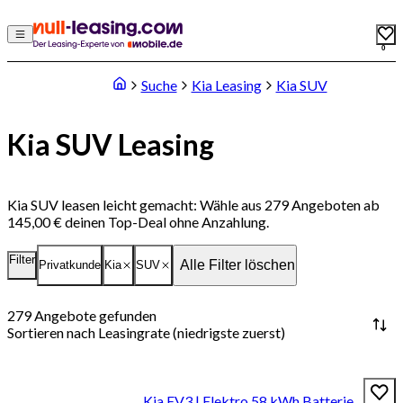
0
Suche
Kia Leasing
Kia SUV
Kia SUV Leasing
Kia SUV leasen leicht gemacht: Wähle aus 279 Angeboten ab
145,00 € deinen Top-Deal ohne Anzahlung.
Filter
Alle Filter löschen
Privatkunde
Kia
SUV
279
Angebote gefunden
Sortieren nach
Leasingrate (niedrigste zuerst)
Kia EV3 | Elektro 58 kWh Batterie