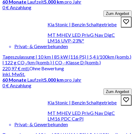
60
Monate
Laufzeit
5.000 km
pro Jahr
0 € Anzahlung
Zum Angebot
Kia Stonic | Benzin Schaltgetriebe
MT MHEV LED PrivG Nav DigC
LM16 UVP-23%*
Privat- & Gewerbekunden
Tageszulassung | 10 km | 85 kW (116 PS) | 5,4 l/100km (komb.)
| 122 g CO₂/km (komb.) | CO₂-Klasse D (komb.)
220,97 €
mtl.
Ohne Bewertung
inkl. MwSt.
60
Monate
Laufzeit
5.000 km
pro Jahr
0 € Anzahlung
Zum Angebot
Kia Stonic | Benzin Schaltgetriebe
MT MHEV LED PrivG Nav DigC
LM16 PDC CarPl
Privat- & Gewerbekunden