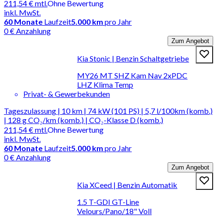
211,54 €
mtl.
Ohne Bewertung
inkl. MwSt.
60
Monate
Laufzeit
5.000 km
pro Jahr
0 € Anzahlung
Zum Angebot
Kia Stonic | Benzin Schaltgetriebe
MY26 MT SHZ Kam Nav 2xPDC
LHZ Klima Temp
Privat- & Gewerbekunden
Tageszulassung | 10 km | 74 kW (101 PS) | 5,7 l/100km (komb.)
| 128 g CO₂/km (komb.) | CO₂-Klasse D (komb.)
211,54 €
mtl.
Ohne Bewertung
inkl. MwSt.
60
Monate
Laufzeit
5.000 km
pro Jahr
0 € Anzahlung
Zum Angebot
Kia XCeed | Benzin Automatik
1.5 T-GDI GT-Line
Velours/Pano/18" Voll