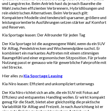
und Langstrecke. Beim Antrieb hast du je nach Baureihe die
Wahl zwischen effizienten Verbrennern, Hybridlösungen und
rein elektrischen Alternativen. Beim Verbrauch gilt:
Kompaktere Modelle sind tendenziell sparsamer, größere und
leistungsorientierte Ausführungen setzen stärker auf Komfort
und Reserven.
Kia Sportage leasen: Der Allrounder für jeden Tag
Der Kia Sportage ist die ausgewogene Wahl, wenn du ein SUV
für Alltag, Pendelstrecken und Wochenendpläne suchst. Er
kombiniert ein markantes Auftreten mit einem stimmigen
Raumgefühl und einer ergonomischen Sitzposition. Für private
Nutzung passt er genauso wie für gewerbliche Fahrprofile mit
viel Strecke.
Hier alles zu
Kia Sportage Leasing
Kia Niro leasen: Effizient und unkompliziert unterwegs
Der Kia Niro richtet sich an alle, die ein SUV mit Fokus auf
Effizienz und entspanntes Handling wollen. Er wirkt kompakt
genug für die Stadt, bietet aber gleichzeitig die praktische
Variabilität für Alltag und Freizeit. Je nach Ausrichtung ist er