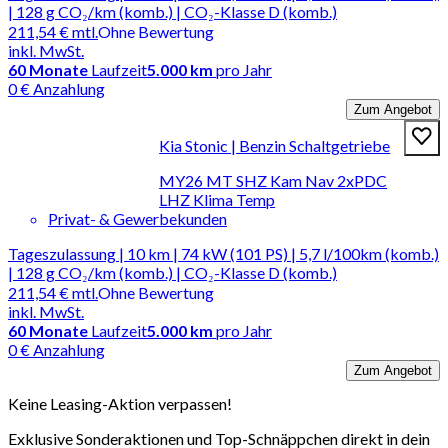
| 128 g CO₂/km (komb.) | CO₂-Klasse D (komb.)
211,54 €
mtl.
Ohne Bewertung
inkl. MwSt.
60
Monate
Laufzeit
5.000 km
pro Jahr
0 € Anzahlung
Zum Angebot
Kia Stonic | Benzin Schaltgetriebe
MY26 MT SHZ Kam Nav 2xPDC
LHZ Klima Temp
Privat- & Gewerbekunden
Tageszulassung | 10 km | 74 kW (101 PS) | 5,7 l/100km (komb.)
| 128 g CO₂/km (komb.) | CO₂-Klasse D (komb.)
211,54 €
mtl.
Ohne Bewertung
inkl. MwSt.
60
Monate
Laufzeit
5.000 km
pro Jahr
0 € Anzahlung
Zum Angebot
Keine Leasing-Aktion verpassen!
Exklusive Sonderaktionen und Top-Schnäppchen direkt in dein