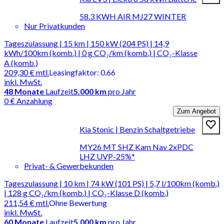
58.3 KWH AIR MJ27 WINTER
Nur Privatkunden
Tageszulassung | 15 km | 150 kW (204 PS) | 14,9
kWh/100km (komb.) | 0 g CO₂/km (komb.) | CO₂-Klasse
A (komb.)
209,30 €
mtl.
Leasingfaktor
:
0.66
inkl. MwSt.
48
Monate
Laufzeit
5.000 km
pro Jahr
0 € Anzahlung
Zum Angebot
Kia Stonic | Benzin Schaltgetriebe
MY26 MT SHZ Kam Nav 2xPDC
LHZ UVP-25%*
Privat- & Gewerbekunden
Tageszulassung | 10 km | 74 kW (101 PS) | 5,7 l/100km (komb.)
| 128 g CO₂/km (komb.) | CO₂-Klasse D (komb.)
211,54 €
mtl.
Ohne Bewertung
inkl. MwSt.
60
Monate
Laufzeit
5.000 km
pro Jahr