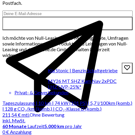
Postfach.
Ich möchte von Null-Leasing per E-Mail Angebote, Umfragen
sowie Informationen über Produkte und Leistungen von Null-
Leasing und der mobile.de GmbH erhalten (jederzeit
widerrufbar).
Kia Stonic | Benzin Schaltgetriebe
MY26 MT SHZ Kam Nav 2xPDC
LHZ UVP-25%*
Privat- & Gewerbekunden
Tageszulassung | 10 km | 74 kW (101 PS) | 5,7 l/100km (komb.)
| 128 g CO₂/km (komb.) | CO₂-Klasse D (komb.)
211,54 €
mtl.
Ohne Bewertung
inkl. MwSt.
60
Monate
Laufzeit
5.000 km
pro Jahr
0 € Anzahlung