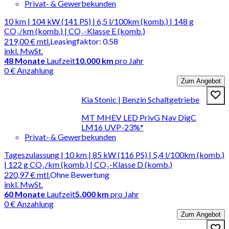
Privat- & Gewerbekunden
10 km | 104 kW (141 PS) | 6,5 l/100km (komb.) | 148 g
CO₂/km (komb.) | CO₂-Klasse E (komb.)
219,00 €
mtl.
Leasingfaktor
:
0.58
inkl. MwSt.
48
Monate
Laufzeit
10.000 km
pro Jahr
0 € Anzahlung
Zum Angebot
Kia Stonic | Benzin Schaltgetriebe
MT MHEV LED PrivG Nav DigC
LM16 UVP-23%*
Privat- & Gewerbekunden
Tageszulassung | 10 km | 85 kW (116 PS) | 5,4 l/100km (komb.)
| 122 g CO₂/km (komb.) | CO₂-Klasse D (komb.)
220,97 €
mtl.
Ohne Bewertung
inkl. MwSt.
60
Monate
Laufzeit
5.000 km
pro Jahr
0 € Anzahlung
Zum Angebot