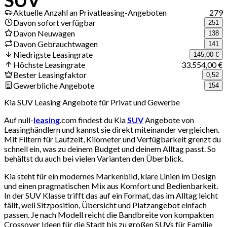
Aktuelle Anzahl an Privatleasing-Angeboten
279
Davon sofort verfügbar
251
Davon Neuwagen
138
Davon Gebrauchtwagen
141
Niedrigste Leasingrate
145,00 €
Höchste Leasingrate
33.554,00 €
Bester Leasingfaktor
0,52
Gewerbliche Angebote
154
Kia SUV Leasing Angebote für Privat und Gewerbe
Auf null-
leasing
.com findest du Kia
SUV
Angebote von
Leasinghändlern und kannst sie direkt miteinander vergleichen.
Mit Filtern für Laufzeit, Kilometer und Verfügbarkeit grenzt du
schnell ein, was zu deinem Budget und deinem Alltag passt. So
behältst du auch bei vielen Varianten den Überblick.
Kia steht für ein modernes Markenbild, klare Linien im Design
und einen pragmatischen Mix aus Komfort und Bedienbarkeit.
In der SUV Klasse trifft das auf ein Format, das im Alltag leicht
fällt, weil Sitzposition, Übersicht und Platzangebot einfach
passen. Je nach Modell reicht die Bandbreite von kompakten
Crossover Ideen für die Stadt bis zu großen SUVs für Familie