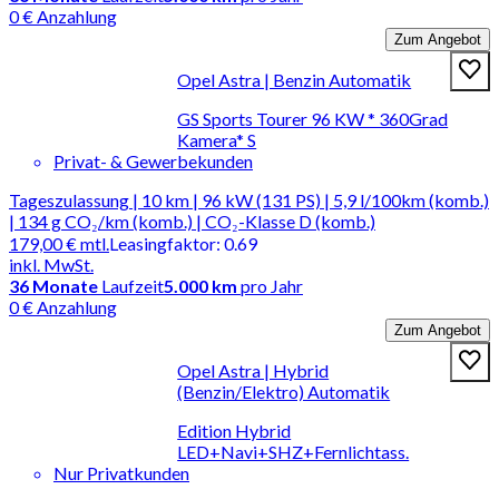
0 € Anzahlung
Zum Angebot
Opel Astra | Benzin Automatik
GS Sports Tourer 96 KW * 360Grad
Kamera* S
Privat- & Gewerbekunden
Tageszulassung | 10 km | 96 kW (131 PS) | 5,9 l/100km (komb.)
| 134 g CO₂/km (komb.) | CO₂-Klasse D (komb.)
179,00 €
mtl.
Leasingfaktor
:
0.69
inkl. MwSt.
36
Monate
Laufzeit
5.000 km
pro Jahr
0 € Anzahlung
Zum Angebot
Opel Astra | Hybrid
(Benzin/Elektro) Automatik
Edition Hybrid
LED+Navi+SHZ+Fernlichtass.
Nur Privatkunden