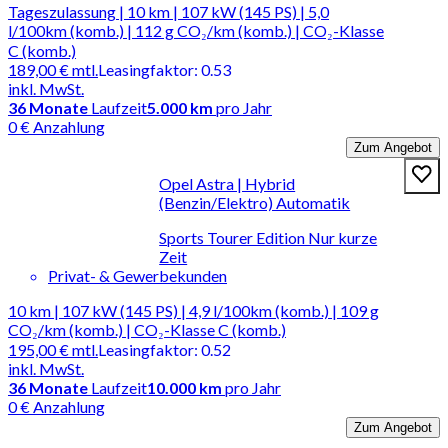
Tageszulassung | 10 km | 107 kW (145 PS) | 5,0
l/100km (komb.) | 112 g CO₂/km (komb.) | CO₂-Klasse
C (komb.)
189,00 €
mtl.
Leasingfaktor
:
0.53
inkl. MwSt.
36
Monate
Laufzeit
5.000 km
pro Jahr
0 € Anzahlung
Zum Angebot
Opel Astra | Hybrid
(Benzin/Elektro) Automatik
Sports Tourer Edition Nur kurze
Zeit
Privat- & Gewerbekunden
10 km | 107 kW (145 PS) | 4,9 l/100km (komb.) | 109 g
CO₂/km (komb.) | CO₂-Klasse C (komb.)
195,00 €
mtl.
Leasingfaktor
:
0.52
inkl. MwSt.
36
Monate
Laufzeit
10.000 km
pro Jahr
0 € Anzahlung
Zum Angebot