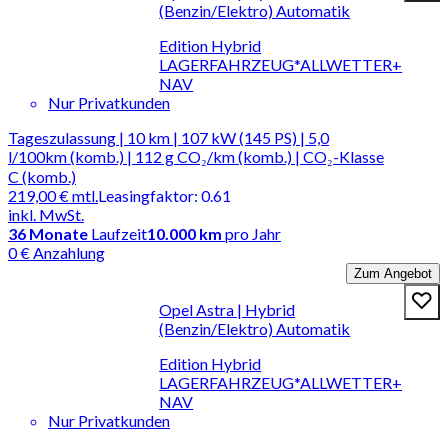
(Benzin/Elektro) Automatik
Edition Hybrid
LAGERFAHRZEUG*ALLWETTER+
NAV
Nur Privatkunden
Tageszulassung | 10 km | 107 kW (145 PS) | 5,0
l/100km (komb.) | 112 g CO₂/km (komb.) | CO₂-Klasse
C (komb.)
219,00 €
mtl.
Leasingfaktor
:
0.61
inkl. MwSt.
36
Monate
Laufzeit
10.000 km
pro Jahr
0 € Anzahlung
Zum Angebot
Opel Astra | Hybrid
(Benzin/Elektro) Automatik
Edition Hybrid
LAGERFAHRZEUG*ALLWETTER+
NAV
Nur Privatkunden