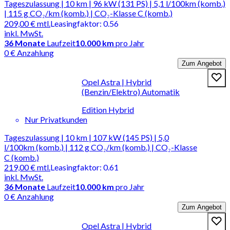
Tageszulassung | 10 km | 96 kW (131 PS) | 5,1 l/100km (komb.)
| 115 g CO₂/km (komb.) | CO₂-Klasse C (komb.)
209,00 €
mtl.
Leasingfaktor
:
0.56
inkl. MwSt.
36
Monate
Laufzeit
10.000 km
pro Jahr
0 € Anzahlung
Zum Angebot
Opel Astra | Hybrid
(Benzin/Elektro) Automatik
Edition Hybrid
Nur Privatkunden
Tageszulassung | 10 km | 107 kW (145 PS) | 5,0
l/100km (komb.) | 112 g CO₂/km (komb.) | CO₂-Klasse
C (komb.)
219,00 €
mtl.
Leasingfaktor
:
0.61
inkl. MwSt.
36
Monate
Laufzeit
10.000 km
pro Jahr
0 € Anzahlung
Zum Angebot
Opel Astra | Hybrid