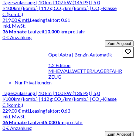
Tageszulassung | 10 km | 107 kW (145 PS) | 5,0
l/100km (komb.) | 112 g CO₂/km (komb.) | CO₂-Klasse
C (komb.)
219,00 €
mtl.
Leasingfaktor
:
0.61
inkl. MwSt.
36
Monate
Laufzeit
10.000 km
pro Jahr
0 € Anzahlung
Zum Angebot
Opel Astra | Benzin Automatik
1.2 Edition
MHEV/ALLWETTER/LAGERFAHR
ZEUG
Nur Privatkunden
Tageszulassung | 10 km | 100 kW (136 PS) | 5,0
l/100km (komb.) | 112 g CO₂/km (komb.) | CO₂-Klasse
C (komb.)
229,00 €
mtl.
Leasingfaktor
:
0.63
inkl. MwSt.
36
Monate
Laufzeit
5.000 km
pro Jahr
0 € Anzahlung
Zum Angebot