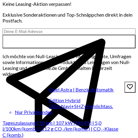
Keine Leasing-Aktion verpassen!
Exklusive Sonderaktionen und Top-Schnäppchen direkt in dein
Postfach.
Ich möchte von Null-Leasing per E-Mail Angebote, Umfragen
sowie Informationen über Produkte und Leistungen von Null-
Leasing und der mobile.de GmbH erhalten (jederzeit
widerrufbar).
Opel Astra | Benzin Automatik
Edition Hybrid
LED+Navi+SHZ+Fernlichtass.
Nur Privatkunden
Tageszulassung | 10 km | 107 kW (145 PS) | 5,0
l/100km (komb.) | 112 g CO₂/km (komb.) | CO₂-Klasse
C (komb.)