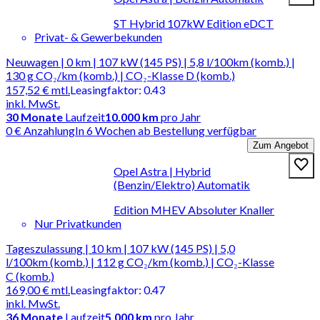
ST Hybrid 107kW Edition eDCT
Privat- & Gewerbekunden
Neuwagen | 0 km | 107 kW (145 PS) | 5,8 l/100km (komb.) |
130 g CO₂/km (komb.) | CO₂-Klasse D (komb.)
157,52 €
mtl.
Leasingfaktor
:
0.43
inkl. MwSt.
30
Monate
Laufzeit
10.000 km
pro Jahr
0 € Anzahlung
In 6 Wochen ab Bestellung verfügbar
Zum Angebot
Opel Astra | Hybrid
(Benzin/Elektro) Automatik
Edition MHEV Absoluter Knaller
Nur Privatkunden
Tageszulassung | 10 km | 107 kW (145 PS) | 5,0
l/100km (komb.) | 112 g CO₂/km (komb.) | CO₂-Klasse
C (komb.)
169,00 €
mtl.
Leasingfaktor
:
0.47
inkl. MwSt.
36
Monate
Laufzeit
5.000 km
pro Jahr