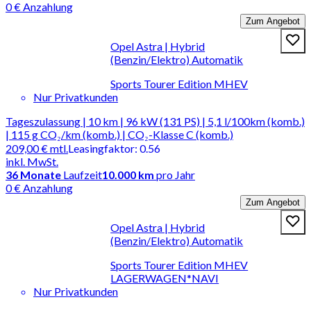
0 € Anzahlung
Zum Angebot
Opel Astra | Hybrid
(Benzin/Elektro) Automatik
Sports Tourer Edition MHEV
Nur Privatkunden
Tageszulassung | 10 km | 96 kW (131 PS) | 5,1 l/100km (komb.)
| 115 g CO₂/km (komb.) | CO₂-Klasse C (komb.)
209,00 €
mtl.
Leasingfaktor
:
0.56
inkl. MwSt.
36
Monate
Laufzeit
10.000 km
pro Jahr
0 € Anzahlung
Zum Angebot
Opel Astra | Hybrid
(Benzin/Elektro) Automatik
Sports Tourer Edition MHEV
LAGERWAGEN*NAVI
Nur Privatkunden