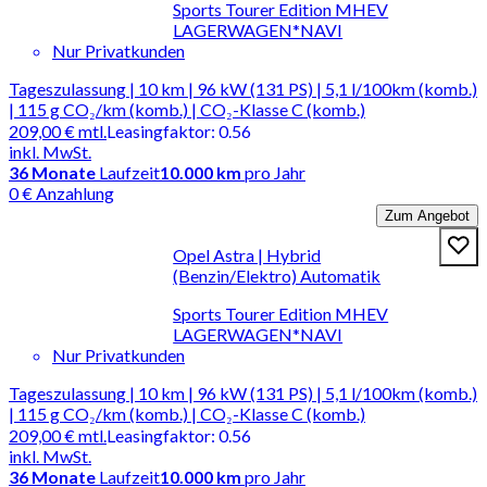
Sports Tourer Edition MHEV
LAGERWAGEN*NAVI
Nur Privatkunden
Tageszulassung | 10 km | 96 kW (131 PS) | 5,1 l/100km (komb.)
| 115 g CO₂/km (komb.) | CO₂-Klasse C (komb.)
209,00 €
mtl.
Leasingfaktor
:
0.56
inkl. MwSt.
36
Monate
Laufzeit
10.000 km
pro Jahr
0 € Anzahlung
Zum Angebot
Opel Astra | Hybrid
(Benzin/Elektro) Automatik
Sports Tourer Edition MHEV
LAGERWAGEN*NAVI
Nur Privatkunden
Tageszulassung | 10 km | 96 kW (131 PS) | 5,1 l/100km (komb.)
| 115 g CO₂/km (komb.) | CO₂-Klasse C (komb.)
209,00 €
mtl.
Leasingfaktor
:
0.56
inkl. MwSt.
36
Monate
Laufzeit
10.000 km
pro Jahr