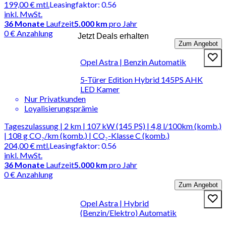
199,00 €
mtl.
Leasingfaktor
:
0.56
inkl. MwSt.
36
Monate
Laufzeit
5.000 km
pro Jahr
0 € Anzahlung
Jetzt Deals erhalten
Zum Angebot
Opel Astra | Benzin Automatik
5-Türer Edition Hybrid 145PS AHK
LED Kamer
Nur Privatkunden
Loyalisierungsprämie
Tageszulassung | 2 km | 107 kW (145 PS) | 4,8 l/100km (komb.)
| 108 g CO₂/km (komb.) | CO₂-Klasse C (komb.)
204,00 €
mtl.
Leasingfaktor
:
0.56
inkl. MwSt.
36
Monate
Laufzeit
5.000 km
pro Jahr
0 € Anzahlung
Zum Angebot
Opel Astra | Hybrid
(Benzin/Elektro) Automatik