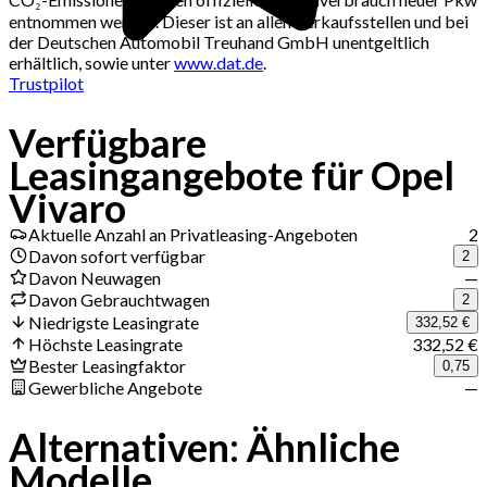
entnommen werden. Dieser ist an allen Verkaufsstellen und bei
der Deutschen Automobil Treuhand GmbH unentgeltlich
erhältlich, sowie unter
www.dat.de
.
Trustpilot
Verfügbare
Jetzt Deals erhalten
Leasingangebote für Opel
Vivaro
Aktuelle Anzahl an Privatleasing-Angeboten
2
Davon sofort verfügbar
2
Davon Neuwagen
—
Davon Gebrauchtwagen
2
Niedrigste Leasingrate
332,52 €
Höchste Leasingrate
332,52 €
Bester Leasingfaktor
0,75
Gewerbliche Angebote
—
Alternativen: Ähnliche
Modelle