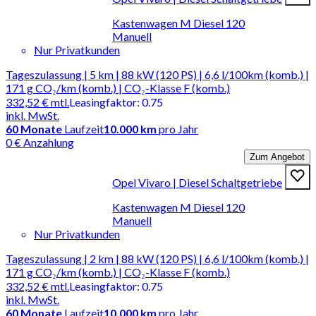
Kastenwagen M Diesel 120
Manuell
Nur Privatkunden
Tageszulassung | 5 km | 88 kW (120 PS) | 6,6 l/100km (komb.) |
171 g CO₂/km (komb.) | CO₂-Klasse F (komb.)
332,52 €
mtl.
Leasingfaktor
:
0.75
inkl. MwSt.
60
Monate
Laufzeit
10.000 km
pro Jahr
0 € Anzahlung
Zum Angebot
Opel Vivaro | Diesel Schaltgetriebe
Kastenwagen M Diesel 120
Manuell
Nur Privatkunden
Tageszulassung | 2 km | 88 kW (120 PS) | 6,6 l/100km (komb.) |
171 g CO₂/km (komb.) | CO₂-Klasse F (komb.)
332,52 €
mtl.
Leasingfaktor
:
0.75
inkl. MwSt.
60
Monate
Laufzeit
10.000 km
pro Jahr