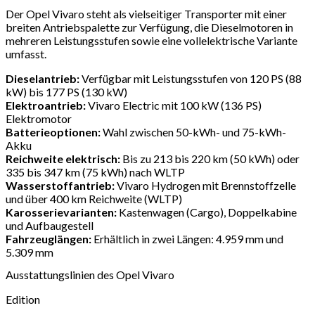
Der Opel Vivaro steht als vielseitiger Transporter mit einer
breiten Antriebspalette zur Verfügung, die Dieselmotoren in
mehreren Leistungsstufen sowie eine vollelektrische Variante
umfasst.
Dieselantrieb:
Verfügbar mit Leistungsstufen von 120 PS (88
kW) bis 177 PS (130 kW)
Elektroantrieb:
Vivaro Electric mit 100 kW (136 PS)
Elektromotor
Batterieoptionen:
Wahl zwischen 50-kWh- und 75-kWh-
Akku
Reichweite elektrisch:
Bis zu 213 bis 220 km (50 kWh) oder
335 bis 347 km (75 kWh) nach WLTP
Wasserstoffantrieb:
Vivaro Hydrogen mit Brennstoffzelle
und über 400 km Reichweite (WLTP)
Karosserievarianten:
Kastenwagen (Cargo), Doppelkabine
und Aufbaugestell
Fahrzeuglängen:
Erhältlich in zwei Längen: 4.959 mm und
5.309 mm
Ausstattungslinien des Opel Vivaro
Edition