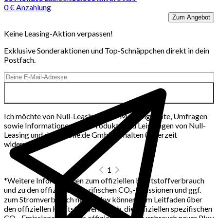
0 € Anzahlung
Zum Angebot
Keine Leasing-Aktion verpassen!
Exklusive Sonderaktionen und Top-Schnäppchen direkt in dein
Postfach.
Ich möchte von Null-Leasing per E-Mail Angebote, Umfragen
sowie Informationen über Produkte und Leistungen von Null-
Leasing und der mobile.de GmbH erhalten (jederzeit
widerrufbar).
1
*
Weitere Informationen zum offiziellen Kraftstoffverbrauch
und zu den offiziellen spezifischen CO₂-Emissionen und ggf.
zum Stromverbrauch neuer Pkw können dem Leitfaden über
den offiziellen Kraftstoffverbrauch, die offiziellen spezifischen
CO₂-Emissionen und den offiziellen Stromverbrauch neuer Pkw