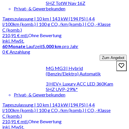
SHZ TotW Nav 16Z
Privat- & Gewerbekunden
Tageszulassung | 10 km | 143 kW (194 PS) | 4,4
l/100km (komb.) | 100 g CO₂/km (komb.) | CO₂-Klasse
C (komb.)
210,91 €
mtl.
Ohne Bewertung
inkl. MwSt.
60
Monate
Laufzeit
5.000 km
pro Jahr
0 € Anzahlung
Zum Angebot
MG MG3 | Hybrid
(Benzin/Elektro) Automatik
3 HEV+ Luxury ACC LED 360Kam
SHZ UVP-29%*
Privat- & Gewerbekunden
Tageszulassung | 10 km | 143 kW (194 PS) | 4,4
l/100km (komb.) | 100 g CO₂/km (komb.) | CO₂-Klasse
C (komb.)
210,91 €
mtl.
Ohne Bewertung
inkl. MwSt.