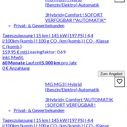
(Benzin/Elektro) Automatik
3Hybrid+Comfort ! SOFORT
VERFÜGBAR !*AUTOMATIK*
Privat- & Gewerbekunden
Tageszulassung | 15 km | 145 kW (197 PS) | 4,4
l/100km (komb.) | 100 g CO₂/km (komb.) | CO₂-Klasse
C (komb.)
159,95 €
mtl.
Leasingfaktor
:
0.69
inkl. MwSt.
60
Monate
Laufzeit
5.000 km
pro Jahr
0 € Anzahlung
Zum Angebot
MG MG3 | Hybrid
(Benzin/Elektro) Automatik
3Hybrid+ Comfort *AUTOMATIK
! SOFORT VERFÜGBAR !
Privat- & Gewerbekunden
Tageszulassung | 15 km | 145 kW (197 PS) | 4,4
l/100km (komb.) | 100 g CO₂/km (komb.) | CO₂-Klasse