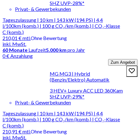
SHZ UVP-28%*
Privat- & Gewerbekunden
Tageszulassung | 10 km | 143 kW (194 PS) | 4,4
l/100km (komb.) | 100 g CO₂/km (komb.) | CO₂-Klasse
C (komb.)
210,01 €
mtl.
Ohne Bewertung
inkl. MwSt.
60
Monate
Laufzeit
5.000 km
pro Jahr
0 € Anzahlung
Zum Angebot
MG MG3 | Hybrid
(Benzin/Elektro) Automatik
3 HEV+ Luxury ACC LED 360Kam
SHZ UVP-29%*
Privat- & Gewerbekunden
Tageszulassung | 10 km | 143 kW (194 PS) | 4,4
l/100km (komb.) | 100 g CO₂/km (komb.) | CO₂-Klasse
C (komb.)
210,91 €
mtl.
Ohne Bewertung
inkl. MwSt.