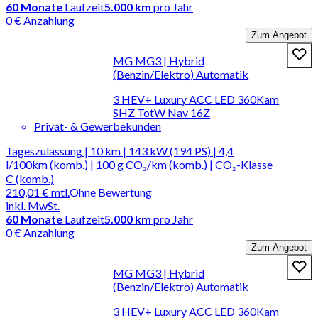
60
Monate
Laufzeit
5.000 km
pro Jahr
0 € Anzahlung
Zum Angebot
MG MG3 | Hybrid
(Benzin/Elektro) Automatik
3 HEV+ Luxury ACC LED 360Kam
SHZ TotW Nav 16Z
Privat- & Gewerbekunden
Tageszulassung | 10 km | 143 kW (194 PS) | 4,4
l/100km (komb.) | 100 g CO₂/km (komb.) | CO₂-Klasse
C (komb.)
210,01 €
mtl.
Ohne Bewertung
inkl. MwSt.
60
Monate
Laufzeit
5.000 km
pro Jahr
0 € Anzahlung
Zum Angebot
MG MG3 | Hybrid
(Benzin/Elektro) Automatik
3 HEV+ Luxury ACC LED 360Kam