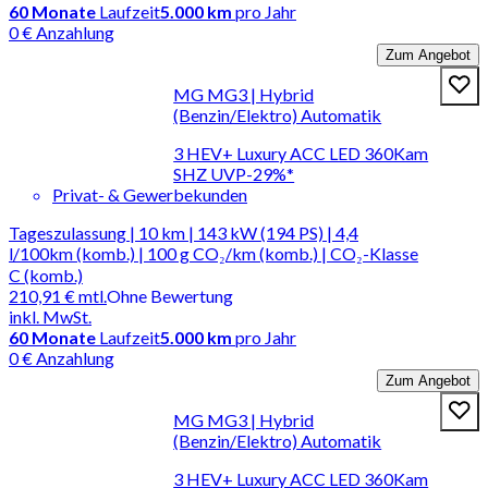
60
Monate
Laufzeit
5.000 km
pro Jahr
0 € Anzahlung
Zum Angebot
MG MG3 | Hybrid
(Benzin/Elektro) Automatik
3 HEV+ Luxury ACC LED 360Kam
SHZ UVP-29%*
Privat- & Gewerbekunden
Tageszulassung | 10 km | 143 kW (194 PS) | 4,4
l/100km (komb.) | 100 g CO₂/km (komb.) | CO₂-Klasse
C (komb.)
210,91 €
mtl.
Ohne Bewertung
inkl. MwSt.
60
Monate
Laufzeit
5.000 km
pro Jahr
0 € Anzahlung
Zum Angebot
MG MG3 | Hybrid
(Benzin/Elektro) Automatik
3 HEV+ Luxury ACC LED 360Kam