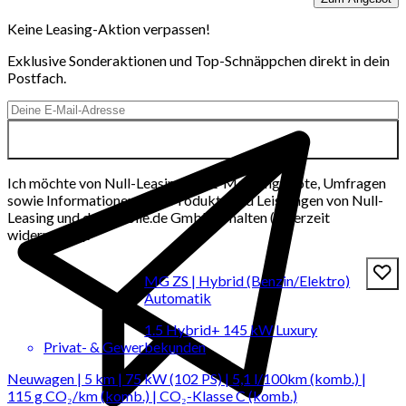
Keine Leasing-Aktion verpassen!
Exklusive Sonderaktionen und Top-Schnäppchen direkt in dein
Postfach.
Ich möchte von Null-Leasing per E-Mail Angebote, Umfragen
sowie Informationen über Produkte und Leistungen von Null-
Leasing und der mobile.de GmbH erhalten (jederzeit
widerrufbar).
MG ZS | Hybrid (Benzin/Elektro)
Automatik
1.5 Hybrid+ 145 kW Luxury
Privat- & Gewerbekunden
Neuwagen | 5 km | 75 kW (102 PS) | 5,1 l/100km (komb.) |
115 g CO₂/km (komb.) | CO₂-Klasse C (komb.)