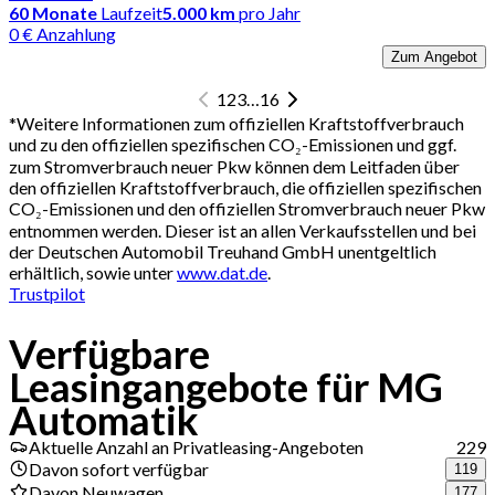
60
Monate
Laufzeit
5.000 km
pro Jahr
0 € Anzahlung
Zum Angebot
1
2
3
…
16
*
Weitere Informationen zum offiziellen Kraftstoffverbrauch
und zu den offiziellen spezifischen CO₂-Emissionen und ggf.
zum Stromverbrauch neuer Pkw können dem Leitfaden über
den offiziellen Kraftstoffverbrauch, die offiziellen spezifischen
CO₂-Emissionen und den offiziellen Stromverbrauch neuer Pkw
entnommen werden. Dieser ist an allen Verkaufsstellen und bei
der Deutschen Automobil Treuhand GmbH unentgeltlich
erhältlich, sowie unter
www.dat.de
.
Trustpilot
Verfügbare
Leasingangebote für MG
Automatik
Aktuelle Anzahl an Privatleasing-Angeboten
229
Davon sofort verfügbar
119
Davon Neuwagen
177