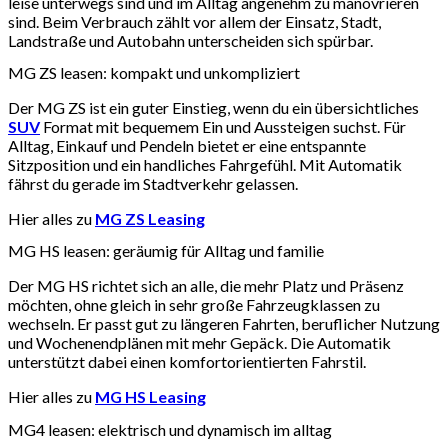
leise unterwegs sind und im Alltag angenehm zu manövrieren
sind. Beim Verbrauch zählt vor allem der Einsatz, Stadt,
Landstraße und Autobahn unterscheiden sich spürbar.
MG ZS leasen: kompakt und unkompliziert
Der MG ZS ist ein guter Einstieg, wenn du ein übersichtliches
SUV
Format mit bequemem Ein und Aussteigen suchst. Für
Alltag, Einkauf und Pendeln bietet er eine entspannte
Sitzposition und ein handliches Fahrgefühl. Mit Automatik
fährst du gerade im Stadtverkehr gelassen.
Hier alles zu
MG ZS Leasing
MG HS leasen: geräumig für Alltag und familie
Der MG HS richtet sich an alle, die mehr Platz und Präsenz
möchten, ohne gleich in sehr große Fahrzeugklassen zu
wechseln. Er passt gut zu längeren Fahrten, beruflicher Nutzung
und Wochenendplänen mit mehr Gepäck. Die Automatik
unterstützt dabei einen komfortorientierten Fahrstil.
Hier alles zu
MG HS Leasing
MG4 leasen: elektrisch und dynamisch im alltag