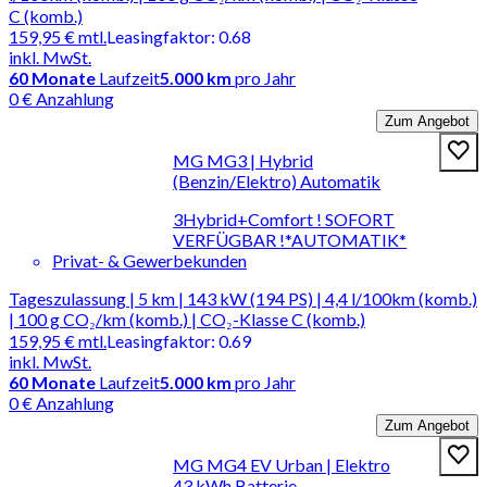
C (komb.)
159,95 €
mtl.
Leasingfaktor
:
0.68
inkl. MwSt.
60
Monate
Laufzeit
5.000 km
pro Jahr
0 € Anzahlung
Zum Angebot
MG MG3 | Hybrid
(Benzin/Elektro) Automatik
3Hybrid+Comfort ! SOFORT
VERFÜGBAR !*AUTOMATIK*
Privat- & Gewerbekunden
Tageszulassung | 5 km | 143 kW (194 PS) | 4,4 l/100km (komb.)
| 100 g CO₂/km (komb.) | CO₂-Klasse C (komb.)
159,95 €
mtl.
Leasingfaktor
:
0.69
inkl. MwSt.
60
Monate
Laufzeit
5.000 km
pro Jahr
0 € Anzahlung
Zum Angebot
MG MG4 EV Urban | Elektro
43 kWh Batterie