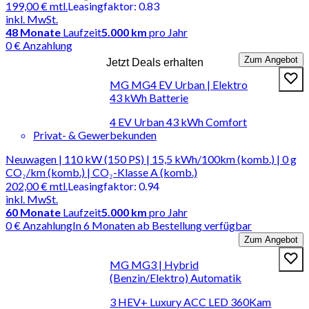
199,00 €
mtl.
Leasingfaktor
:
0.83
inkl. MwSt.
48
Monate
Laufzeit
5.000 km
pro Jahr
0 € Anzahlung
Zum Angebot
Jetzt Deals erhalten
MG MG4 EV Urban | Elektro
43 kWh Batterie
4 EV Urban 43 kWh Comfort
Privat- & Gewerbekunden
Neuwagen | 110 kW (150 PS) | 15,5 kWh/100km (komb.) | 0 g
CO₂/km (komb.) | CO₂-Klasse A (komb.)
202,00 €
mtl.
Leasingfaktor
:
0.94
inkl. MwSt.
60
Monate
Laufzeit
5.000 km
pro Jahr
0 € Anzahlung
In 6 Monaten ab Bestellung verfügbar
Zum Angebot
MG MG3 | Hybrid
(Benzin/Elektro) Automatik
3 HEV+ Luxury ACC LED 360Kam