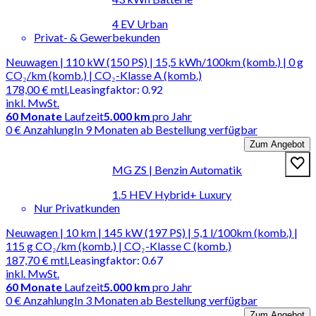
4 EV Urban
Privat- & Gewerbekunden
Neuwagen | 110 kW (150 PS) | 15,5 kWh/100km (komb.) | 0 g
CO₂/km (komb.) | CO₂-Klasse A (komb.)
178,00 €
mtl.
Leasingfaktor
:
0.92
inkl. MwSt.
60
Monate
Laufzeit
5.000 km
pro Jahr
0 € Anzahlung
In 9 Monaten ab Bestellung verfügbar
Zum Angebot
MG ZS | Benzin Automatik
1.5 HEV Hybrid+ Luxury
Nur Privatkunden
Neuwagen | 10 km | 145 kW (197 PS) | 5,1 l/100km (komb.) |
115 g CO₂/km (komb.) | CO₂-Klasse C (komb.)
187,70 €
mtl.
Leasingfaktor
:
0.67
inkl. MwSt.
60
Monate
Laufzeit
5.000 km
pro Jahr
0 € Anzahlung
In 3 Monaten ab Bestellung verfügbar
Zum Angebot