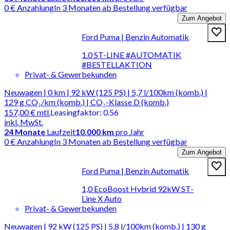
0 € Anzahlung
In 3 Monaten ab Bestellung verfügbar
Zum Angebot
Ford Puma | Benzin Automatik
1.0 ST-LINE #AUTOMATIK
#BESTELLAKTION
Privat- & Gewerbekunden
Neuwagen | 0 km | 92 kW (125 PS) | 5,7 l/100km (komb.) |
129 g CO₂/km (komb.) | CO₂-Klasse D (komb.)
157,00 €
mtl.
Leasingfaktor
:
0.56
inkl. MwSt.
24
Monate
Laufzeit
10.000 km
pro Jahr
0 € Anzahlung
In 3 Monaten ab Bestellung verfügbar
Zum Angebot
Ford Puma | Benzin Automatik
1,0 EcoBoost Hybrid 92kW ST-
Line X Auto
Privat- & Gewerbekunden
Neuwagen | 92 kW (125 PS) | 5,8 l/100km (komb.) | 130 g