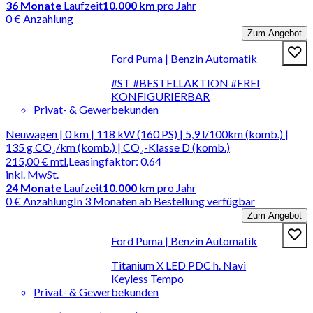
36
Monate
Laufzeit
10.000 km
pro Jahr
0 € Anzahlung
Zum Angebot
Ford Puma | Benzin Automatik
#ST #BESTELLAKTION #FREI
KONFIGURIERBAR
Privat- & Gewerbekunden
Neuwagen | 0 km | 118 kW (160 PS) | 5,9 l/100km (komb.) |
135 g CO₂/km (komb.) | CO₂-Klasse D (komb.)
215,00 €
mtl.
Leasingfaktor
:
0.64
inkl. MwSt.
24
Monate
Laufzeit
10.000 km
pro Jahr
0 € Anzahlung
In 3 Monaten ab Bestellung verfügbar
Zum Angebot
Ford Puma | Benzin Automatik
Titanium X LED PDC h. Navi
Keyless Tempo
Privat- & Gewerbekunden