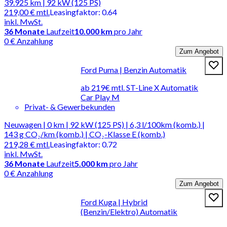
39.925 km | 92 kW (125 PS)
219,00 €
mtl.
Leasingfaktor
:
0.64
inkl. MwSt.
36
Monate
Laufzeit
10.000 km
pro Jahr
0 € Anzahlung
Zum Angebot
Ford Puma | Benzin Automatik
ab 219€ mtl. ST-Line X Automatik
Car Play M
Privat- & Gewerbekunden
Neuwagen | 0 km | 92 kW (125 PS) | 6,3 l/100km (komb.) |
143 g CO₂/km (komb.) | CO₂-Klasse E (komb.)
219,28 €
mtl.
Leasingfaktor
:
0.72
inkl. MwSt.
36
Monate
Laufzeit
5.000 km
pro Jahr
0 € Anzahlung
Zum Angebot
Ford Kuga | Hybrid
(Benzin/Elektro) Automatik