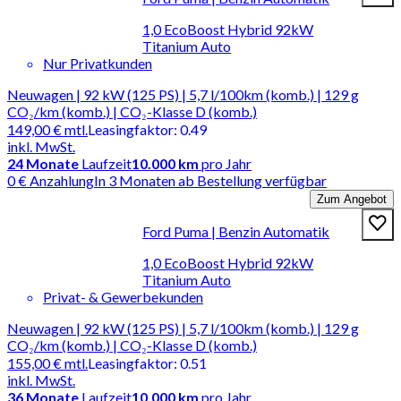
1,0 EcoBoost Hybrid 92kW
Titanium Auto
Nur Privatkunden
Neuwagen | 92 kW (125 PS) | 5,7 l/100km (komb.) | 129 g
CO₂/km (komb.) | CO₂-Klasse D (komb.)
149,00 €
mtl.
Leasingfaktor
:
0.49
inkl. MwSt.
24
Monate
Laufzeit
10.000 km
pro Jahr
0 € Anzahlung
In 3 Monaten ab Bestellung verfügbar
Zum Angebot
Ford Puma | Benzin Automatik
1,0 EcoBoost Hybrid 92kW
Titanium Auto
Privat- & Gewerbekunden
Neuwagen | 92 kW (125 PS) | 5,7 l/100km (komb.) | 129 g
CO₂/km (komb.) | CO₂-Klasse D (komb.)
155,00 €
mtl.
Leasingfaktor
:
0.51
inkl. MwSt.
36
Monate
Laufzeit
10.000 km
pro Jahr