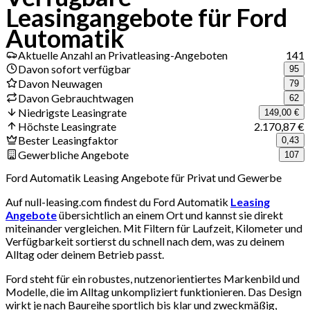
Leasingangebote für Ford
Automatik
Aktuelle Anzahl an Privatleasing-Angeboten
141
Davon sofort verfügbar
95
Davon Neuwagen
79
Davon Gebrauchtwagen
62
Niedrigste Leasingrate
149,00 €
Höchste Leasingrate
2.170,87 €
Bester Leasingfaktor
0,43
Gewerbliche Angebote
107
Ford Automatik Leasing Angebote für Privat und Gewerbe
Auf null-leasing.com findest du Ford Automatik
Leasing
Angebote
übersichtlich an einem Ort und kannst sie direkt
miteinander vergleichen. Mit Filtern für Laufzeit, Kilometer und
Verfügbarkeit sortierst du schnell nach dem, was zu deinem
Alltag oder deinem Betrieb passt.
Ford steht für ein robustes, nutzenorientiertes Markenbild und
Modelle, die im Alltag unkompliziert funktionieren. Das Design
wirkt je nach Baureihe sportlich bis klar und zweckmäßig,