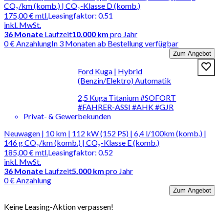
CO₂/km (komb.) | CO₂-Klasse D (komb.)
175,00 €
mtl.
Leasingfaktor
:
0.51
inkl. MwSt.
36
Monate
Laufzeit
10.000 km
pro Jahr
0 € Anzahlung
In 3 Monaten ab Bestellung verfügbar
Zum Angebot
Ford Kuga | Hybrid
(Benzin/Elektro) Automatik
2,5 Kuga Titanium #SOFORT
#FAHRER-ASSI #AHK #GJR
Privat- & Gewerbekunden
Neuwagen | 10 km | 112 kW (152 PS) | 6,4 l/100km (komb.) |
146 g CO₂/km (komb.) | CO₂-Klasse E (komb.)
185,00 €
mtl.
Leasingfaktor
:
0.52
inkl. MwSt.
36
Monate
Laufzeit
5.000 km
pro Jahr
0 € Anzahlung
Zum Angebot
Keine Leasing-Aktion verpassen!