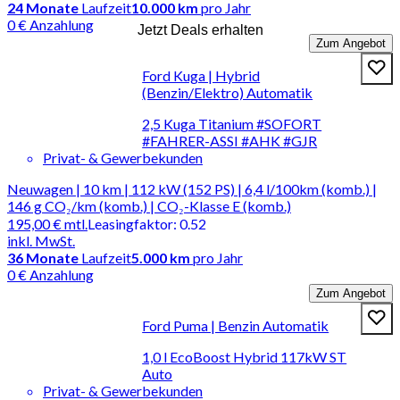
24
Monate
Laufzeit
10.000 km
pro Jahr
0 € Anzahlung
Jetzt Deals erhalten
Zum Angebot
Ford Kuga | Hybrid
(Benzin/Elektro) Automatik
2,5 Kuga Titanium #SOFORT
#FAHRER-ASSI #AHK #GJR
Privat- & Gewerbekunden
Neuwagen | 10 km | 112 kW (152 PS) | 6,4 l/100km (komb.) |
146 g CO₂/km (komb.) | CO₂-Klasse E (komb.)
195,00 €
mtl.
Leasingfaktor
:
0.52
inkl. MwSt.
36
Monate
Laufzeit
5.000 km
pro Jahr
0 € Anzahlung
Zum Angebot
Ford Puma | Benzin Automatik
1,0 l EcoBoost Hybrid 117kW ST
Auto
Privat- & Gewerbekunden