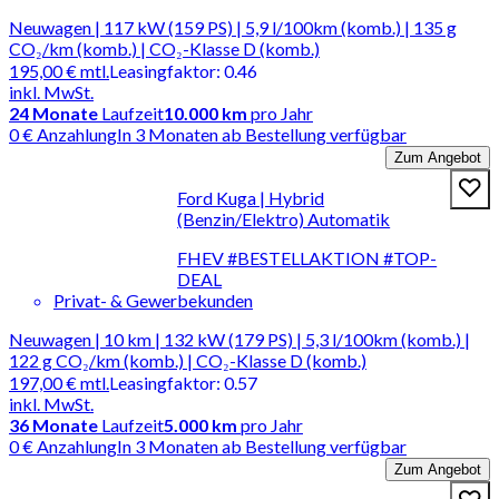
Neuwagen | 117 kW (159 PS) | 5,9 l/100km (komb.) | 135 g
CO₂/km (komb.) | CO₂-Klasse D (komb.)
195,00 €
mtl.
Leasingfaktor
:
0.46
inkl. MwSt.
24
Monate
Laufzeit
10.000 km
pro Jahr
0 € Anzahlung
In 3 Monaten ab Bestellung verfügbar
Zum Angebot
Ford Kuga | Hybrid
(Benzin/Elektro) Automatik
FHEV #BESTELLAKTION #TOP-
DEAL
Privat- & Gewerbekunden
Neuwagen | 10 km | 132 kW (179 PS) | 5,3 l/100km (komb.) |
122 g CO₂/km (komb.) | CO₂-Klasse D (komb.)
197,00 €
mtl.
Leasingfaktor
:
0.57
inkl. MwSt.
36
Monate
Laufzeit
5.000 km
pro Jahr
0 € Anzahlung
In 3 Monaten ab Bestellung verfügbar
Zum Angebot