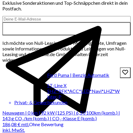
Exklusive Sonderaktionen und Top-Schnäppchen direkt in dein
Postfach.
Ich möchte von Null-Leasing per E-Mail Angebote, Umfragen
sowie Informationen über Produkte und Leistungen von Null-
Leasing und der mobile.de GmbH erhalten (jederzeit
widerrufbar).
Ford Puma | Benzin Automatik
ST-Line X
SHZ*RFK*ACC*LED*Navi*LHZ*W
inter-P
Privat- & Gewerbekunden
Neuwagen | 0 km | 92 kW (125 PS) | 6,3 l/100km (komb.) |
143 g CO₂/km (komb.) | CO₂-Klasse E (komb.)
186,08 €
mtl.
Ohne Bewertung
inkl. MwSt.