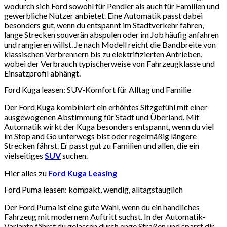
wodurch sich Ford sowohl für Pendler als auch für Familien und
gewerbliche Nutzer anbietet. Eine Automatik passt dabei
besonders gut, wenn du entspannt im Stadtverkehr fahren,
lange Strecken souverän abspulen oder im Job häufig anfahren
und rangieren willst. Je nach Modell reicht die Bandbreite von
klassischen Verbrennern bis zu elektrifizierten Antrieben,
wobei der Verbrauch typischerweise von Fahrzeugklasse und
Einsatzprofil abhängt.
Ford Kuga leasen: SUV-Komfort für Alltag und Familie
Der Ford Kuga kombiniert ein erhöhtes Sitzgefühl mit einer
ausgewogenen Abstimmung für Stadt und Überland. Mit
Automatik wirkt der Kuga besonders entspannt, wenn du viel
im Stop and Go unterwegs bist oder regelmäßig längere
Strecken fährst. Er passt gut zu Familien und allen, die ein
vielseitiges
SUV
suchen.
Hier alles zu
Ford Kuga Leasing
Ford Puma leasen: kompakt, wendig, alltagstauglich
Der Ford Puma ist eine gute Wahl, wenn du ein handliches
Fahrzeug mit modernem Auftritt suchst. In der Automatik-
Variante fährst du gelassen durch enge Straßen und sparst dir