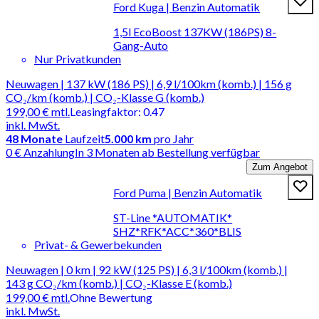
Ford Kuga | Benzin Automatik
1,5l EcoBoost 137KW (186PS) 8-
Gang-Auto
Nur Privatkunden
Neuwagen | 137 kW (186 PS) | 6,9 l/100km (komb.) | 156 g
CO₂/km (komb.) | CO₂-Klasse G (komb.)
199,00 €
mtl.
Leasingfaktor
:
0.47
inkl. MwSt.
48
Monate
Laufzeit
5.000 km
pro Jahr
0 € Anzahlung
In 3 Monaten ab Bestellung verfügbar
Zum Angebot
Ford Puma | Benzin Automatik
ST-Line *AUTOMATIK*
SHZ*RFK*ACC*360*BLIS
Privat- & Gewerbekunden
Neuwagen | 0 km | 92 kW (125 PS) | 6,3 l/100km (komb.) |
143 g CO₂/km (komb.) | CO₂-Klasse E (komb.)
199,00 €
mtl.
Ohne Bewertung
inkl. MwSt.