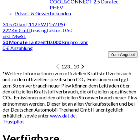
COOL&CONNECT 2.5 Duratec
PHEV
Privat- & Gewerbekunden
34.570 km | 112 kW (152 PS)
222,46 €
mtl.
Leasingfaktor
:
0.50
inkl. MwSt.
30
Monate
Laufzeit
10.000 km
pro Jahr
0 € Anzahlung
Zum Angebot
1
2
3
…
10
*
Weitere Informationen zum offiziellen Kraftstoffverbrauch
und zu den offiziellen spezifischen CO₂-Emissionen und ggf.
zum Stromverbrauch neuer Pkw können dem Leitfaden über
den offiziellen Kraftstoffverbrauch, die offiziellen spezifischen
CO₂-Emissionen und den offiziellen Stromverbrauch neuer Pkw
entnommen werden. Dieser ist an allen Verkaufsstellen und bei
der Deutschen Automobil Treuhand GmbH unentgeltlich
erhältlich, sowie unter
www.dat.de
.
Trustpilot
Verfügbare