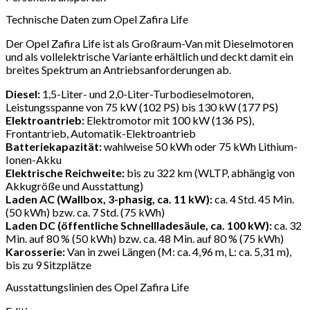
Technische Daten zum Opel Zafira Life
Der Opel Zafira Life ist als Großraum-Van mit Dieselmotoren
und als vollelektrische Variante erhältlich und deckt damit ein
breites Spektrum an Antriebsanforderungen ab.
Diesel:
1,5-Liter- und 2,0-Liter-Turbodieselmotoren,
Leistungsspanne von 75 kW (102 PS) bis 130 kW (177 PS)
Elektroantrieb:
Elektromotor mit 100 kW (136 PS),
Frontantrieb, Automatik-Elektroantrieb
Batteriekapazität:
wahlweise 50 kWh oder 75 kWh Lithium-
Ionen-Akku
Elektrische Reichweite:
bis zu 322 km (WLTP, abhängig von
Akkugröße und Ausstattung)
Laden AC (Wallbox, 3-phasig, ca. 11 kW):
ca. 4 Std. 45 Min.
(50 kWh) bzw. ca. 7 Std. (75 kWh)
Laden DC (öffentliche Schnellladesäule, ca. 100 kW):
ca. 32
Min. auf 80 % (50 kWh) bzw. ca. 48 Min. auf 80 % (75 kWh)
Karosserie:
Van in zwei Längen (M: ca. 4,96 m, L: ca. 5,31 m),
bis zu 9 Sitzplätze
Ausstattungslinien des Opel Zafira Life