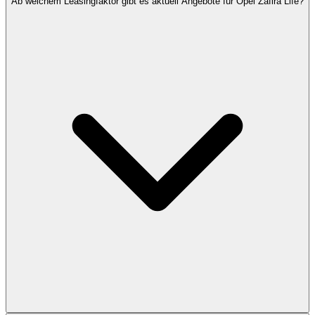
Ab welchem Leasingfaktor gibt es aktuell Angebote für Opel Zafira Life?