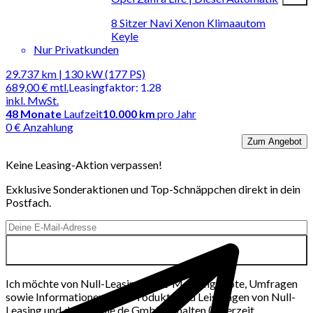
8 Sitzer Navi Xenon Klimaautom
Keyle
Nur Privatkunden
29.737 km | 130 kW (177 PS)
689,00 €
mtl.
Leasingfaktor
:
1.28
inkl. MwSt.
48
Monate
Laufzeit
10.000 km
pro Jahr
0 € Anzahlung
Zum Angebot
Keine Leasing-Aktion verpassen!
Exklusive Sonderaktionen und Top-Schnäppchen direkt in dein
Postfach.
Ich möchte von Null-Leasing per E-Mail Angebote, Umfragen
sowie Informationen über Produkte und Leistungen von Null-
Leasing und der mobile.de GmbH erhalten (jederzeit