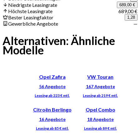
Niedrigste Leasingrate
689,00 €
Höchste Leasingrate
689,00 €
Bester Leasingfaktor
1,28
Gewerbliche Angebote
—
Alternativen: Ähnliche
Modelle
Opel Zafira
VW Touran
Citroën Berlingo
Opel Combo