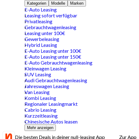
Kategorien
Modelle
Marken
E-Auto Leasing
Leasing sofort verfügbar
Privatleasing
Gebrauchtwagenleasing
Leasing unter 100€
Gewerbeleasing
Hybrid Leasing
E-Auto Leasing unter 100€
E-Auto Leasing unter 150€
E-Auto Gebrauchtwagenleasing
Kleinwagen Leasing
SUV Leasing
Audi Gebrauchtwagenleasing
Jahreswagen Leasing
Van Leasing
Kombi Leasing
Regionaler Leasingmarkt
Cabrio Leasing
Kurzzeitleasing
Chinesische Autos leasen
Mehr anzeigen
Die besten Deals in deiner null-leasing App
Zur App