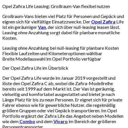
Opel Zafira Life Leasing: Großraum-Van flexibel nutzen
Großraum-Vans bieten viel Platz für Personen und Gepäck und
eignen sich für vielfältige Einsatzzwecke. Der
Opel Zafira
Life
ist ein geräumiger
Van
, der sich über null-leasing leasen lässt.
Leasing ohne Anzahlung sorgt dabei für planbare monatliche
Kosten.
Leasing ohne Anzahlung bei null-leasing für planbare Kosten
Flexible Laufzeiten und Kilometeroptionen wählbar
Breite Modellauswahl im Opel Portfolio verfügbar
Der Opel Zafira Life im Überblick
Der Opel Zafira Life wurde im Januar 2019 vorgestellt und
löste den Opel Zafira C ab, wobei die Zafira-Modellreihe
bereits seit 1999 auf dem Markt ist. Der Van ist geräumig,
vielseitig und komfortabel ausgestattet und bietet je nach
Länge Platz für bis zu neun Personen. Er eignet sich für private
Fahrer ebenso wie für gewerbliche Nutzer, die regelmäßig
größere Gruppen oder viel Gepäck transportieren. Im Opel
Portfolio ergänzt der Zafira Life das Angebot neben Modellen
wie dem
Combo
und dem
Vivaro
im Bereich der größeren
Personentransporter.