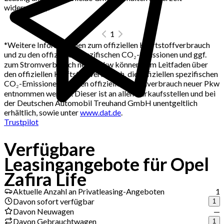
widerrufbar).
1
*
Weitere Informationen zum offiziellen Kraftstoffverbrauch
und zu den offiziellen spezifischen CO₂-Emissionen und ggf.
zum Stromverbrauch neuer Pkw können dem Leitfaden über
den offiziellen Kraftstoffverbrauch, die offiziellen spezifischen
CO₂-Emissionen und den offiziellen Stromverbrauch neuer Pkw
entnommen werden. Dieser ist an allen Verkaufsstellen und bei
der Deutschen Automobil Treuhand GmbH unentgeltlich
erhältlich, sowie unter
www.dat.de
.
Trustpilot
Verfügbare
Jetzt Deals erhalten
Leasingangebote für Opel
Zafira Life
Aktuelle Anzahl an Privatleasing-Angeboten
1
Davon sofort verfügbar
1
Davon Neuwagen
—
Davon Gebrauchtwagen
1