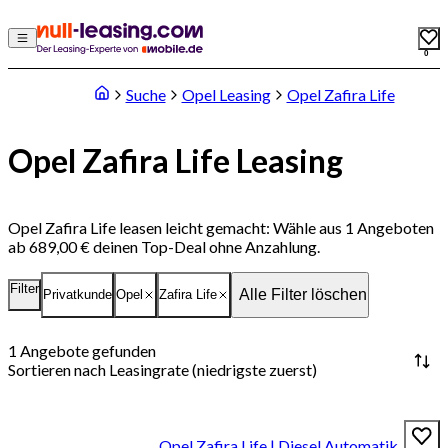
0
Suche
Opel Leasing
Opel Zafira Life
Opel Zafira Life Leasing
Opel Zafira Life leasen leicht gemacht: Wähle aus 1 Angeboten
ab 689,00 € deinen Top-Deal ohne Anzahlung.
Filter
Alle Filter löschen
Privatkunde
Opel
Zafira Life
1
Angebote gefunden
Sortieren nach
Leasingrate (niedrigste zuerst)
Opel Zafira Life | Diesel Automatik