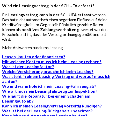
Wird ein Leasingvertrag in der SCHUFA erfasst?
Ein
Leasingvertrag kann in der SCHUFA erfasst
werden.
Das hat nicht automatisch einen negativen Einfluss
auf deine
Kreditwürdigkeit. Im Gegenteil: Pünktlich gezahlte Raten
können als
positives Zahlungsverhalten
gewertet werden.
Entscheidend ist, dass der Vertrag ordnungsgemäß bedient
wird.
Mehr Antworten rund ums Leasing
Leasen, kaufen oder finanzieren?
Mit welchen Kosten muss ich beim Leasing rechnen?
Was ist der Leasingfaktor?
Welche Versicherung brauche ich beim Leasing?
Was steht in einem Leasing-Vertrag und worauf muss ich
achten?
Wo und wann hole ich mein Leasing-Fahrzeug ab?
Wie oft muss ein Leasingfahrzeug zur Inspektion?
Wie läuft die Reparatur bei einem Schaden am
Leasingauto ab?
Kann ich meinen Leasingvertrag vorzeitig kündigen?
Was ist bei der Leasing-Rückgabe zu beachten?
Kann ich das Auto nach dem Leasing kaufen?