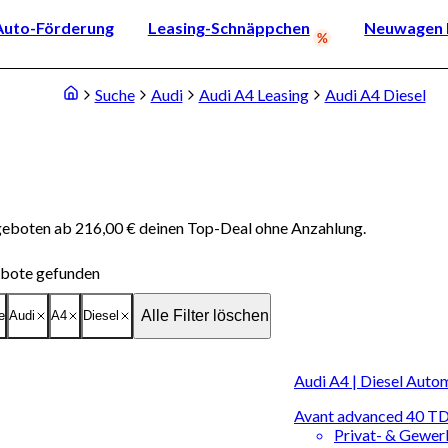
Auto-Förderung
Leasing-Schnäppchen
Neuwagen k
Suche
Audi
Audi A4 Leasing
Audi A4 Diesel
ngeboten ab 216,00 € deinen Top-Deal ohne Anzahlung.
bote gefunden
Alle Filter löschen
e
Audi
A4
Diesel
Audi A4 | Diesel Auto
Avant advanced 40 
Privat- & Gewe