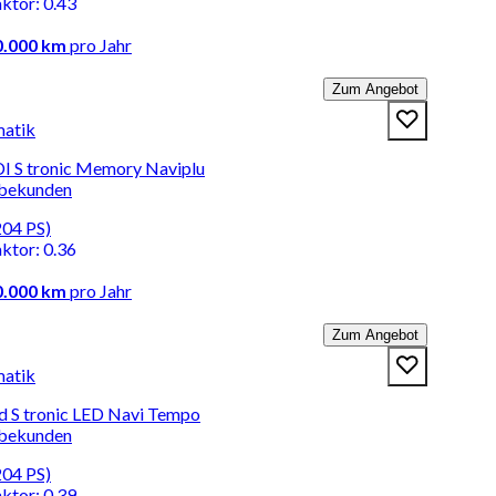
aktor
:
0.43
0.000 km
pro Jahr
Zum Angebot
matik
I S tronic Memory Naviplu
rbekunden
204 PS)
aktor
:
0.36
0.000 km
pro Jahr
Zum Angebot
matik
d S tronic LED Navi Tempo
rbekunden
204 PS)
aktor
:
0.39