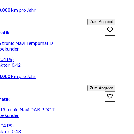
0.000 km
pro Jahr
Zum Angebot
matik
 S tronic Navi Tempomat D
rbekunden
204 PS)
aktor
:
0.42
0.000 km
pro Jahr
Zum Angebot
matik
d S tronic Navi DAB PDC T
rbekunden
204 PS)
aktor
:
0.43