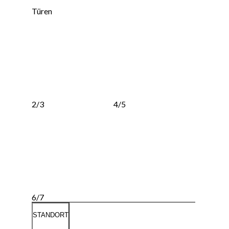
Türen
2/3
4/5
6/7
STANDORT