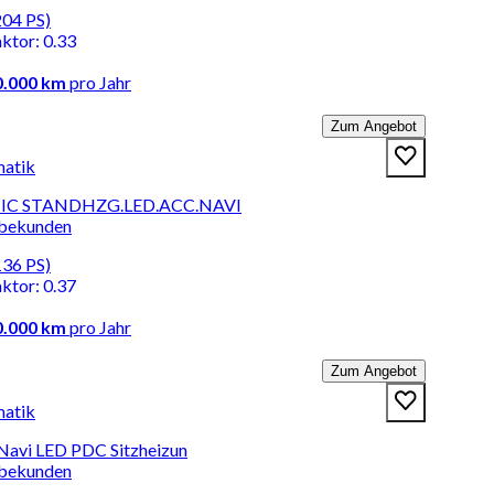
204 PS)
aktor
:
0.33
0.000 km
pro Jahr
Zum Angebot
matik
ONIC STANDHZG.LED.ACC.NAVI
rbekunden
136 PS)
aktor
:
0.37
0.000 km
pro Jahr
Zum Angebot
matik
 Navi LED PDC Sitzheizun
rbekunden