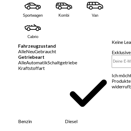
Sportwagen
Kombi
Van
Cabrio
Keine Lea
Fahrzeugzustand
Alle
Neu
Gebraucht
Exklusive
Getriebeart
Alle
Automatik
Schaltgetriebe
Kraftstoffart
Ich möcht
Produkte 
widerrufb
Benzin
Diesel