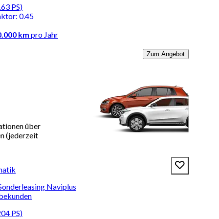
163 PS)
aktor
:
0.45
0.000 km
pro Jahr
Zum Angebot
ationen über
 (jederzeit
matik
 Sonderleasing Naviplus
rbekunden
204 PS)