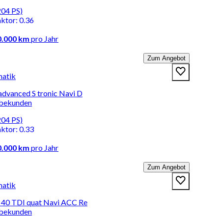
204 PS)
aktor
:
0.36
0.000 km
pro Jahr
Zum Angebot
matik
advanced S tronic Navi D
rbekunden
204 PS)
aktor
:
0.33
0.000 km
pro Jahr
Zum Angebot
matik
* 40 TDI quat Navi ACC Re
rbekunden