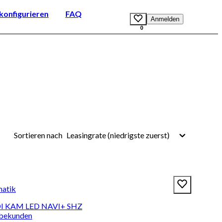
onfigurieren
FAQ
Anmelden
0
Leasingrate (niedrigste zuerst)
Sortieren nach
matik
TDI KAM LED NAVI+ SHZ
rbekunden