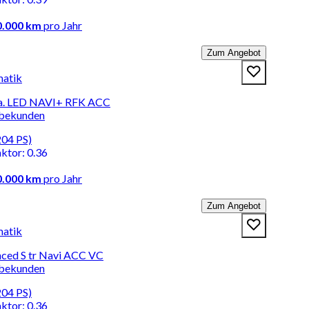
0.000 km
pro Jahr
Zum Angebot
matik
qua. LED NAVI+ RFK ACC
rbekunden
204 PS)
aktor
:
0.36
0.000 km
pro Jahr
Zum Angebot
matik
nced S tr Navi ACC VC
rbekunden
204 PS)
aktor
:
0.36