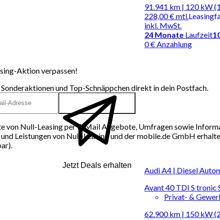
91.941 km | 120 kW (
228,00 €
mtl.
Leasingf
inkl. MwSt.
24
Monate
Laufzeit
1
0 € Anzahlung
sing-Aktion verpassen!
 Sonderaktionen und Top-Schnäppchen direkt in dein Postfach.
e von Null-Leasing per E-Mail Angebote, Umfragen sowie Inform
und Leistungen von Null-Leasing und der mobile.de GmbH erhalten
ar).
Jetzt Deals erhalten
Audi A4 | Diesel Auto
Avant 40 TDI S tronic
Privat- & Gewe
62.900 km | 150 kW (