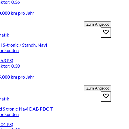
aktor
:
0.36
0.000 km
pro Jahr
Zum Angebot
matik
 S-tronic / Standh, Navi
rbekunden
163 PS)
aktor
:
0.38
5.000 km
pro Jahr
Zum Angebot
matik
d S tronic Navi DAB PDC T
rbekunden
204 PS)