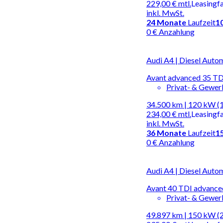
229,00 €
mtl.
Leasingf
inkl. MwSt.
24
Monate
Laufzeit
1
0 € Anzahlung
Audi A4 | Diesel Auto
Avant advanced 35 TDI
Privat- & Gewe
34.500 km | 120 kW (
234,00 €
mtl.
Leasingf
inkl. MwSt.
36
Monate
Laufzeit
1
0 € Anzahlung
Audi A4 | Diesel Auto
Avant 40 TDI advance
Privat- & Gewe
49.897 km | 150 kW (