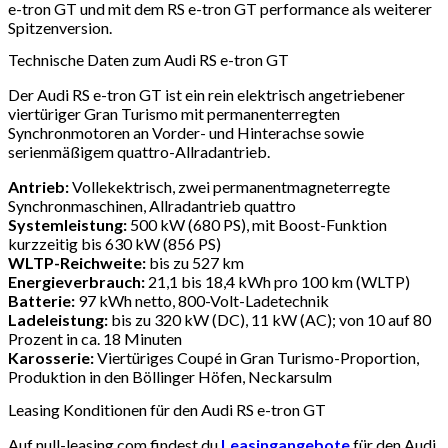
e-tron GT und mit dem RS e-tron GT performance als weiterer
Spitzenversion.
Technische Daten zum Audi RS e-tron GT
Der Audi RS e-tron GT ist ein rein elektrisch angetriebener
viertüriger Gran Turismo mit permanenterregten
Synchronmotoren an Vorder- und Hinterachse sowie
serienmäßigem quattro-Allradantrieb.
Antrieb:
Vollekektrisch, zwei permanentmagneterregte
Synchronmaschinen, Allradantrieb quattro
Systemleistung:
500 kW (680 PS), mit Boost-Funktion
kurzzeitig bis 630 kW (856 PS)
WLTP-Reichweite:
bis zu 527 km
Energieverbrauch:
21,1 bis 18,4 kWh pro 100 km (WLTP)
Batterie:
97 kWh netto, 800-Volt-Ladetechnik
Ladeleistung:
bis zu 320 kW (DC), 11 kW (AC); von 10 auf 80
Prozent in ca. 18 Minuten
Karosserie:
Viertüriges Coupé in Gran Turismo-Proportion,
Produktion in den Böllinger Höfen, Neckarsulm
Leasing Konditionen für den Audi RS e-tron GT
Auf null-leasing.com findest du
Leasingangebote
für den Audi