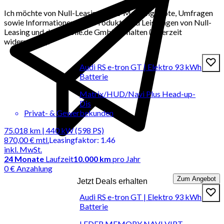
Ich möchte von Null-Leasing per E-Mail Angebote, Umfragen
sowie Informationen über Produkte und Leistungen von Null-
Leasing und der mobile.de GmbH erhalten (jederzeit
widerrufbar).
Audi RS e-tron GT | Elektro 93 kWh
Batterie
Matrix/HUD/Navi Plus Head-up-
Dis
Privat- & Gewerbekunden
75.018 km | 440 kW (598 PS)
870,00 €
mtl.
Leasingfaktor
:
1.46
inkl. MwSt.
24
Monate
Laufzeit
10.000 km
pro Jahr
0 € Anzahlung
Zum Angebot
Jetzt Deals erhalten
Audi RS e-tron GT | Elektro 93 kWh
Batterie
LEDER MEMORY NAVI VIRT