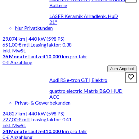
Batterie
LASER Keramik Allradlenk. HuD
21"
Nur Privatkunden
29.874 km | 440 kW (598 PS)
651,00 €
mtl.
Leasingfaktor
:
0.38
inkl. MwSt.
36
Monate
Laufzeit
10.000 km
pro Jahr
0 € Anzahlung
Zum Angebot
Audi RS e-tron GT | Elektro
quattro electric Matrix B&O HUD
ACC
Privat- & Gewerbekunden
24.827 km | 440 kW (598 PS)
727,00 €
mtl.
Leasingfaktor
:
0.41
inkl. MwSt.
24
Monate
Laufzeit
10.000 km
pro Jahr
0 € Anzahlung