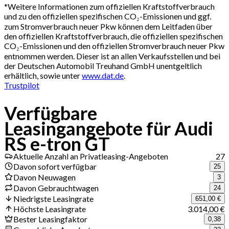
*
Weitere Informationen zum offiziellen Kraftstoffverbrauch
und zu den offiziellen spezifischen CO₂-Emissionen und ggf.
zum Stromverbrauch neuer Pkw können dem Leitfaden über
den offiziellen Kraftstoffverbrauch, die offiziellen spezifischen
CO₂-Emissionen und den offiziellen Stromverbrauch neuer Pkw
entnommen werden. Dieser ist an allen Verkaufsstellen und bei
der Deutschen Automobil Treuhand GmbH unentgeltlich
erhältlich, sowie unter
www.dat.de
.
Trustpilot
Verfügbare
Leasingangebote für Audi
RS e-tron GT
Aktuelle Anzahl an Privatleasing-Angeboten
27
Davon sofort verfügbar
25
Davon Neuwagen
3
Davon Gebrauchtwagen
24
Niedrigste Leasingrate
651,00 €
Höchste Leasingrate
3.014,00 €
Bester Leasingfaktor
0,38