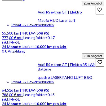
Zum Angebot
Audi RS e-tron GT | Elektro
Matrix HUD Laser Luft
Privat- & Gewerbekunden
55.500 km | 440 kW (598 PS)
777,00 €
mtl.
Leasingfaktor
:
0.47
inkl. MwSt.
24
Monate
Laufzeit
10.000 km
pro Jahr
0 € Anzahlung
Zum Angebot
Audi RS e-tron GT | Elektro 85 kWh
Batterie
quattro LASER PANO LUFT B&O
Privat- & Gewerbekunden
64.516 km | 440 kW (598 PS)
786,00 €
mtl.
Leasingfaktor
:
0.45
inkl. MwSt.
24
Monate
Laufzeit
10.000 km
pro Jahr