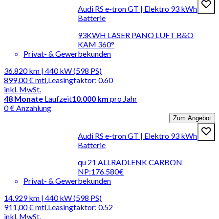
Audi RS e-tron GT | Elektro 93 kWh
Batterie
93KWH LASER PANO LUFT B&O
KAM 360°
Privat- & Gewerbekunden
36.820 km | 440 kW (598 PS)
899,00 €
mtl.
Leasingfaktor
:
0.60
inkl. MwSt.
48
Monate
Laufzeit
10.000 km
pro Jahr
0 € Anzahlung
Zum Angebot
Audi RS e-tron GT | Elektro 93 kWh
Batterie
qu 21 ALLRADLENK CARBON
NP:176.580€
Privat- & Gewerbekunden
14.929 km | 440 kW (598 PS)
911,00 €
mtl.
Leasingfaktor
:
0.52
inkl. MwSt.