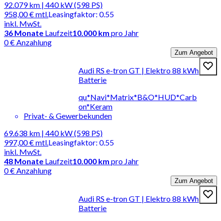
92.079 km | 440 kW (598 PS)
958,00 €
mtl.
Leasingfaktor
:
0.55
inkl. MwSt.
36
Monate
Laufzeit
10.000 km
pro Jahr
0 € Anzahlung
Zum Angebot
Audi RS e-tron GT | Elektro 88 kWh
Batterie
qu*Navi*Matrix*B&O*HUD*Carb
on*Keram
Privat- & Gewerbekunden
69.638 km | 440 kW (598 PS)
997,00 €
mtl.
Leasingfaktor
:
0.55
inkl. MwSt.
48
Monate
Laufzeit
10.000 km
pro Jahr
0 € Anzahlung
Zum Angebot
Audi RS e-tron GT | Elektro 88 kWh
Batterie