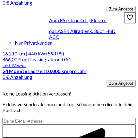
0 € Anzahlung
Zum Angebot
Audi RS e-tron GT | Elektro
qu LASER Allradlenk. 360° HuD
ACC
Nur Privatkunden
16.210 km | 440 kW (598 PS)
866,00 €
mtl.
Leasingfaktor
:
0.51
inkl. MwSt.
24
Monate
Laufzeit
10.000 km
pro Jahr
0 € Anzahlung
Zum Angebot
Keine Leasing-Aktion verpassen!
Exklusive Sonderaktionen und Top-Schnäppchen direkt in dein
Postfach.