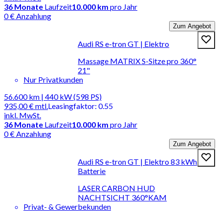
36
Monate
Laufzeit
10.000 km
pro Jahr
0 € Anzahlung
Zum Angebot
Audi RS e-tron GT | Elektro
Massage MATRIX S-Sitze pro 360°
21"
Nur Privatkunden
56.600 km | 440 kW (598 PS)
935,00 €
mtl.
Leasingfaktor
:
0.55
inkl. MwSt.
36
Monate
Laufzeit
10.000 km
pro Jahr
0 € Anzahlung
Zum Angebot
Audi RS e-tron GT | Elektro 83 kWh
Batterie
LASER CARBON HUD
NACHTSICHT 360°KAM
Privat- & Gewerbekunden