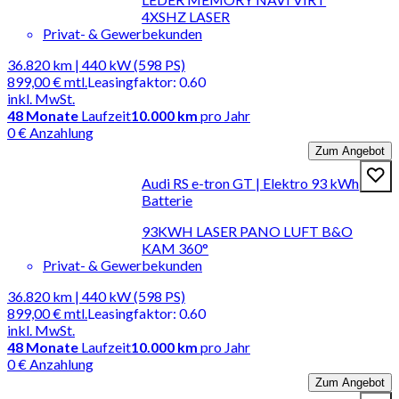
4XSHZ LASER
Privat- & Gewerbekunden
36.820 km | 440 kW (598 PS)
899,00 €
mtl.
Leasingfaktor
:
0.60
inkl. MwSt.
48
Monate
Laufzeit
10.000 km
pro Jahr
0 € Anzahlung
Zum Angebot
Audi RS e-tron GT | Elektro 93 kWh
Batterie
93KWH LASER PANO LUFT B&O
KAM 360°
Privat- & Gewerbekunden
36.820 km | 440 kW (598 PS)
899,00 €
mtl.
Leasingfaktor
:
0.60
inkl. MwSt.
48
Monate
Laufzeit
10.000 km
pro Jahr
0 € Anzahlung
Zum Angebot