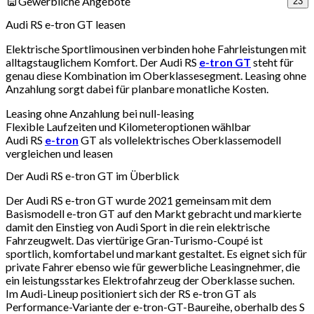
Gewerbliche Angebote
23
Audi RS e-tron GT leasen
Elektrische Sportlimousinen verbinden hohe Fahrleistungen mit
alltagstauglichem Komfort. Der Audi RS
e-tron GT
steht für
genau diese Kombination im Oberklassesegment. Leasing ohne
Anzahlung sorgt dabei für planbare monatliche Kosten.
Leasing ohne Anzahlung bei null-leasing
Flexible Laufzeiten und Kilometeroptionen wählbar
Audi RS
e-tron
GT als vollelektrisches Oberklassemodell
vergleichen und leasen
Der Audi RS e-tron GT im Überblick
Der Audi RS e-tron GT wurde 2021 gemeinsam mit dem
Basismodell e-tron GT auf den Markt gebracht und markierte
damit den Einstieg von Audi Sport in die rein elektrische
Fahrzeugwelt. Das viertürige Gran-Turismo-Coupé ist
sportlich, komfortabel und markant gestaltet. Es eignet sich für
private Fahrer ebenso wie für gewerbliche Leasingnehmer, die
ein leistungsstarkes Elektrofahrzeug der Oberklasse suchen.
Im Audi-Lineup positioniert sich der RS e-tron GT als
Performance-Variante der e-tron-GT-Baureihe, oberhalb des S