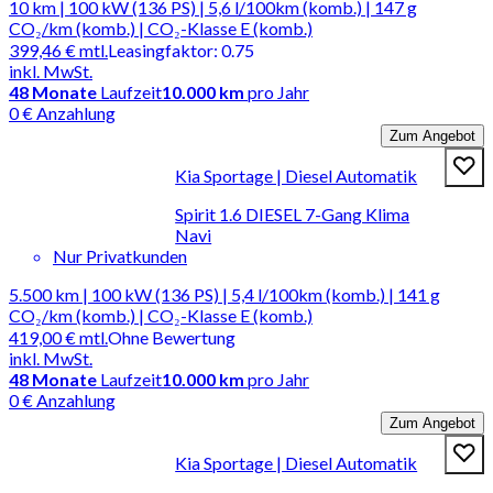
10 km | 100 kW (136 PS) | 5,6 l/100km (komb.) | 147 g
CO₂/km (komb.) | CO₂-Klasse E (komb.)
399,46 €
mtl.
Leasingfaktor
:
0.75
inkl. MwSt.
48
Monate
Laufzeit
10.000 km
pro Jahr
0 € Anzahlung
Zum Angebot
Kia Sportage | Diesel Automatik
Spirit 1.6 DIESEL 7-Gang Klima
Navi
Nur Privatkunden
5.500 km | 100 kW (136 PS) | 5,4 l/100km (komb.) | 141 g
CO₂/km (komb.) | CO₂-Klasse E (komb.)
419,00 €
mtl.
Ohne Bewertung
inkl. MwSt.
48
Monate
Laufzeit
10.000 km
pro Jahr
0 € Anzahlung
Zum Angebot
Kia Sportage | Diesel Automatik