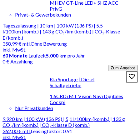
MHEV GT-Line LED+ SHZ ACC
PrivG
Privat- & Gewerbekunden
Tageszulassung | 10 km | 100 kW (136 PS) | 5,5
l/100km (komb.) | 143 g CO₂/km (komb.) | CO₂-Klasse
E (komb.)
358,99 €
mtl.
Ohne Bewertung
inkl. MwSt.
60
Monate
Laufzeit
5.000 km
pro Jahr
0 € Anzahlung
Zum Angebot
Kia Sportage | Diesel
Schaltgetriebe
1.6CRDi MT Vision Navi Digitales
Cockpi
Nur Privatkunden
9.920 km | 100 kW (136 PS) | 5,1 l/100km (komb.) | 133 g
CO₂/km (komb.) | CO₂-Klasse D (komb.)
362,00 €
mtl.
Leasingfaktor
:
0.91
inkl. MwSt.