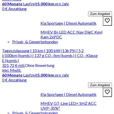
60
Monate
Laufzeit
5.000 km
pro Jahr
0 € Anzahlung
Zum Angebot
Kia Sportage | Diesel Automatik
MHEV Bi-LED ACC Nav DigC Keyl
Kam 2xPDC
Privat- & Gewerbekunden
Tageszulassung | 10 km | 100 kW (136 PS) | 5,2
l/100km (komb.) | 137 g CO₂/km (komb.) | CO₂-Klasse
E (komb.)
321,72 €
mtl.
Ohne Bewertung
inkl. MwSt.
60
Monate
Laufzeit
5.000 km
pro Jahr
0 € Anzahlung
Zum Angebot
Kia Sportage | Diesel Automatik
MHEV GT-Line LED+ SHZ ACC
UVP-35%*
Privat- & Gewerbekunden