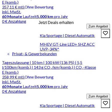
E (komb.)
357,11 €
mtl.
Ohne Bewertung
inkl. MwSt.
60
Monate
Laufzeit
5.000 km
pro Jahr
0 € Anzahlung
Jetzt Deals erhalten
Zum Angebot
Kia Sportage | Diesel Automatik
MHEV GT-Line LED+ SHZ ACC
UVP-34%*
Privat- & Gewerbekunden
Tageszulassung | 10 km | 100 kW (136 PS) | 5,5
l/100km (komb.) | 143 g CO₂/km (komb.) | CO₂-Klasse
E (komb.)
358,99 €
mtl.
Ohne Bewertung
inkl. MwSt.
60
Monate
Laufzeit
5.000 km
pro Jahr
0 € Anzahlung
Zum Angebot
Kia Sportage | Diesel Automatik