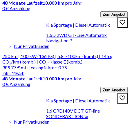
48
Monate
Laufzeit
10.000 km
pro Jahr
0 € Anzahlung
Zum Angebot
Kia Sportage | Diesel Automatik
1.6D 2WD GT-Line Automatik
Navigation P
Nur Privatkunden
250 km | 100 kW (136 PS) | 5,8 l/100km (komb.) | 145 g
CO₂/km (komb.) | CO₂-Klasse E (komb.)
389,77 €
mtl.
Leasingfaktor
:
0.75
inkl. MwSt.
48
Monate
Laufzeit
10.000 km
pro Jahr
0 € Anzahlung
Zum Angebot
Kia Sportage | Diesel Automatik
1.6 CRDi 48V DCT GT-line
SONDERAKTION %
Nur Privatkunden