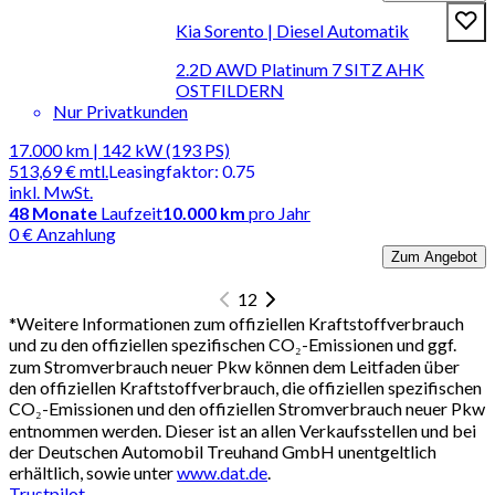
Kia Sorento | Diesel Automatik
2.2D AWD Platinum 7 SITZ AHK
OSTFILDERN
Nur Privatkunden
17.000 km | 142 kW (193 PS)
513,69 €
mtl.
Leasingfaktor
:
0.75
inkl. MwSt.
48
Monate
Laufzeit
10.000 km
pro Jahr
0 € Anzahlung
Zum Angebot
1
2
*
Weitere Informationen zum offiziellen Kraftstoffverbrauch
und zu den offiziellen spezifischen CO₂-Emissionen und ggf.
zum Stromverbrauch neuer Pkw können dem Leitfaden über
den offiziellen Kraftstoffverbrauch, die offiziellen spezifischen
CO₂-Emissionen und den offiziellen Stromverbrauch neuer Pkw
entnommen werden. Dieser ist an allen Verkaufsstellen und bei
der Deutschen Automobil Treuhand GmbH unentgeltlich
erhältlich, sowie unter
www.dat.de
.
Trustpilot