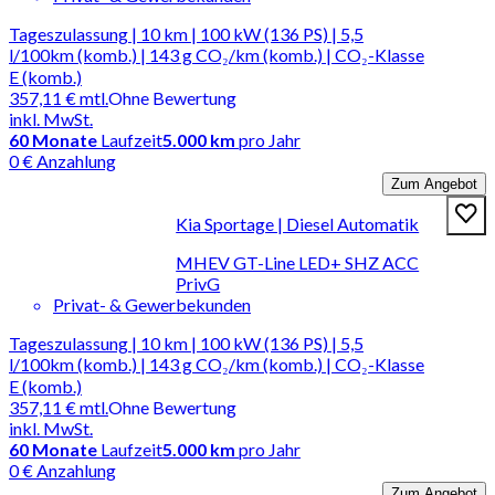
Tageszulassung | 10 km | 100 kW (136 PS) | 5,5
l/100km (komb.) | 143 g CO₂/km (komb.) | CO₂-Klasse
E (komb.)
357,11 €
mtl.
Ohne Bewertung
inkl. MwSt.
60
Monate
Laufzeit
5.000 km
pro Jahr
0 € Anzahlung
Zum Angebot
Kia Sportage | Diesel Automatik
MHEV GT-Line LED+ SHZ ACC
PrivG
Privat- & Gewerbekunden
Tageszulassung | 10 km | 100 kW (136 PS) | 5,5
l/100km (komb.) | 143 g CO₂/km (komb.) | CO₂-Klasse
E (komb.)
357,11 €
mtl.
Ohne Bewertung
inkl. MwSt.
60
Monate
Laufzeit
5.000 km
pro Jahr
0 € Anzahlung
Zum Angebot