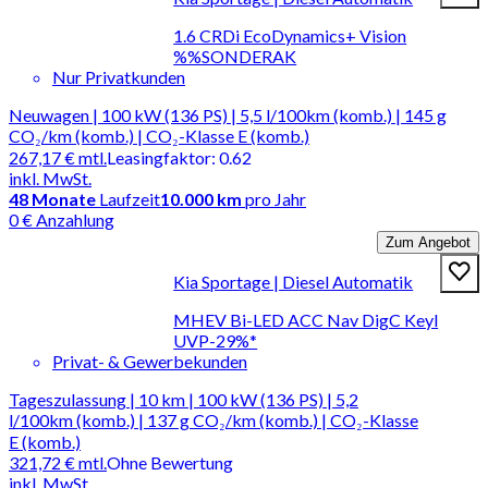
1.6 CRDi EcoDynamics+ Vision
%%SONDERAK
Nur Privatkunden
Neuwagen | 100 kW (136 PS) | 5,5 l/100km (komb.) | 145 g
CO₂/km (komb.) | CO₂-Klasse E (komb.)
267,17 €
mtl.
Leasingfaktor
:
0.62
inkl. MwSt.
48
Monate
Laufzeit
10.000 km
pro Jahr
0 € Anzahlung
Zum Angebot
Kia Sportage | Diesel Automatik
MHEV Bi-LED ACC Nav DigC Keyl
UVP-29%*
Privat- & Gewerbekunden
Tageszulassung | 10 km | 100 kW (136 PS) | 5,2
l/100km (komb.) | 137 g CO₂/km (komb.) | CO₂-Klasse
E (komb.)
321,72 €
mtl.
Ohne Bewertung
inkl. MwSt.