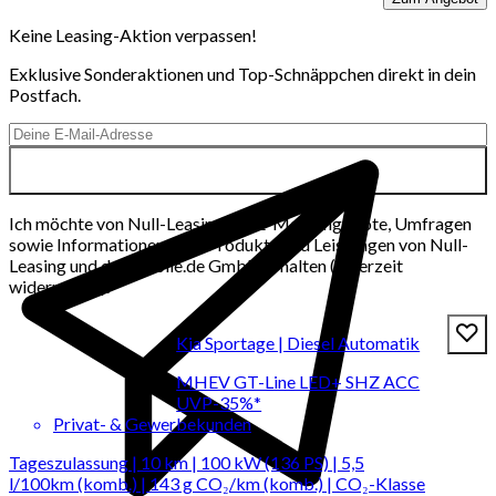
Keine Leasing-Aktion verpassen!
Exklusive Sonderaktionen und Top-Schnäppchen direkt in dein
Postfach.
Ich möchte von Null-Leasing per E-Mail Angebote, Umfragen
sowie Informationen über Produkte und Leistungen von Null-
Leasing und der mobile.de GmbH erhalten (jederzeit
widerrufbar).
Kia Sportage | Diesel Automatik
MHEV GT-Line LED+ SHZ ACC
UVP-35%*
Privat- & Gewerbekunden
Tageszulassung | 10 km | 100 kW (136 PS) | 5,5
l/100km (komb.) | 143 g CO₂/km (komb.) | CO₂-Klasse