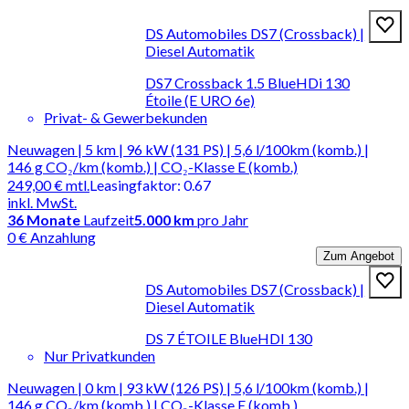
DS Automobiles DS7 (Crossback) |
Diesel Automatik
DS7 Crossback 1.5 BlueHDi 130
Étoile (E URO 6e)
Privat- & Gewerbekunden
Neuwagen | 5 km | 96 kW (131 PS) | 5,6 l/100km (komb.) |
146 g CO₂/km (komb.) | CO₂-Klasse E (komb.)
249,00 €
mtl.
Leasingfaktor
:
0.67
inkl. MwSt.
36
Monate
Laufzeit
5.000 km
pro Jahr
0 € Anzahlung
Zum Angebot
DS Automobiles DS7 (Crossback) |
Diesel Automatik
DS 7 ÉTOILE BlueHDI 130
Nur Privatkunden
Neuwagen | 0 km | 93 kW (126 PS) | 5,6 l/100km (komb.) |
146 g CO₂/km (komb.) | CO₂-Klasse E (komb.)