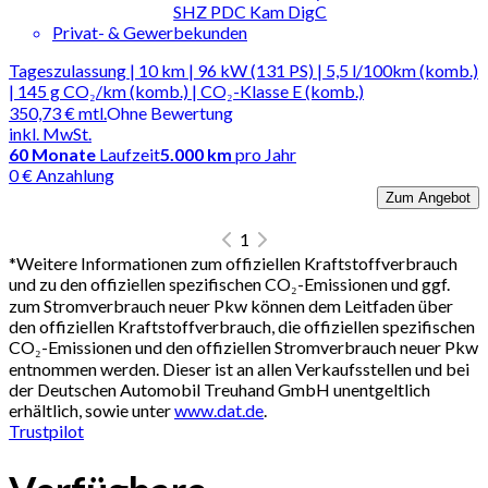
SHZ PDC Kam DigC
Privat- & Gewerbekunden
Tageszulassung | 10 km | 96 kW (131 PS) | 5,5 l/100km (komb.)
| 145 g CO₂/km (komb.) | CO₂-Klasse E (komb.)
350,73 €
mtl.
Ohne Bewertung
inkl. MwSt.
60
Monate
Laufzeit
5.000 km
pro Jahr
0 € Anzahlung
Zum Angebot
1
*
Weitere Informationen zum offiziellen Kraftstoffverbrauch
und zu den offiziellen spezifischen CO₂-Emissionen und ggf.
zum Stromverbrauch neuer Pkw können dem Leitfaden über
den offiziellen Kraftstoffverbrauch, die offiziellen spezifischen
CO₂-Emissionen und den offiziellen Stromverbrauch neuer Pkw
entnommen werden. Dieser ist an allen Verkaufsstellen und bei
der Deutschen Automobil Treuhand GmbH unentgeltlich
erhältlich, sowie unter
www.dat.de
.
Trustpilot