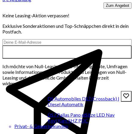
Zum Angebot
Keine Leasing-Aktion verpassen!
Exklusive Sonderaktionen und Top-Schnäppchen direkt in dein
Postfach.
Ich möchte von Null-Leasing per E-Mail Angebote, Umfragen
sowie Informationen über Produkte und Leistungen von Null-
Leasing und der mobile.de GmbH erhalten (jederzeit
widerrufbar).
DS Automobiles DS7 (Crossback) |
Diesel Automatik
DS7 Pallas Pano elSitze LED Nav
Keyl Kam SHZ PDC
Privat- & Gewerbekunden