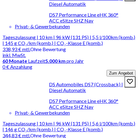
Diesel Automatik
DS7 Performance Line eHK 360°
ACC eSitze SHZ Nav
Privat- & Gewerbekunden
Tageszulassung | 10 km | 96 kW (131 PS) | 5,5 l/100km (komb.)
| 145 g CO₂/km (komb.) | CO₂-Klasse E (komb.)
338,93 €
mtl.
Ohne Bewertung
inkl. MwSt.
60
Monate
Laufzeit
5.000 km
pro Jahr
0 € Anzahlung
Zum Angebot
DS Automobiles DS7 (Crossback) |
Diesel Automatik
DS7 Performance Line eHK 360°
ACC eSitze SHZ Nav
Privat- & Gewerbekunden
Tageszulassung | 10 km | 96 kW (131 PS) | 5,6 l/100km (komb.)
| 146 g CO₂/km (komb.) | CO₂-Klasse E (komb.)
344,83 €
mtl.
Ohne Bewertung