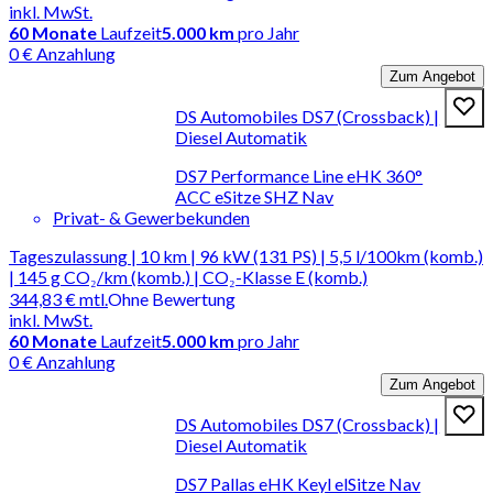
inkl. MwSt.
60
Monate
Laufzeit
5.000 km
pro Jahr
0 € Anzahlung
Zum Angebot
DS Automobiles DS7 (Crossback) |
Diesel Automatik
DS7 Performance Line eHK 360°
ACC eSitze SHZ Nav
Privat- & Gewerbekunden
Tageszulassung | 10 km | 96 kW (131 PS) | 5,5 l/100km (komb.)
| 145 g CO₂/km (komb.) | CO₂-Klasse E (komb.)
344,83 €
mtl.
Ohne Bewertung
inkl. MwSt.
60
Monate
Laufzeit
5.000 km
pro Jahr
0 € Anzahlung
Zum Angebot
DS Automobiles DS7 (Crossback) |
Diesel Automatik
DS7 Pallas eHK Keyl elSitze Nav