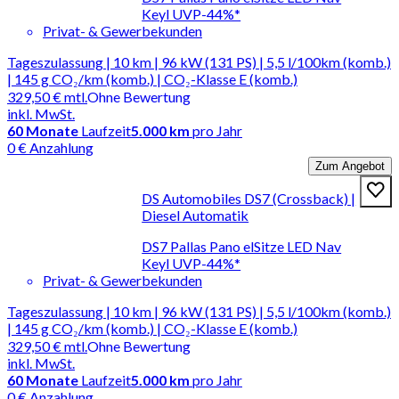
Keyl UVP-44%*
Privat- & Gewerbekunden
Tageszulassung | 10 km | 96 kW (131 PS) | 5,5 l/100km (komb.)
| 145 g CO₂/km (komb.) | CO₂-Klasse E (komb.)
329,50 €
mtl.
Ohne Bewertung
inkl. MwSt.
60
Monate
Laufzeit
5.000 km
pro Jahr
0 € Anzahlung
Zum Angebot
DS Automobiles DS7 (Crossback) |
Diesel Automatik
DS7 Pallas Pano elSitze LED Nav
Keyl UVP-44%*
Privat- & Gewerbekunden
Tageszulassung | 10 km | 96 kW (131 PS) | 5,5 l/100km (komb.)
| 145 g CO₂/km (komb.) | CO₂-Klasse E (komb.)
329,50 €
mtl.
Ohne Bewertung
inkl. MwSt.
60
Monate
Laufzeit
5.000 km
pro Jahr
0 € Anzahlung