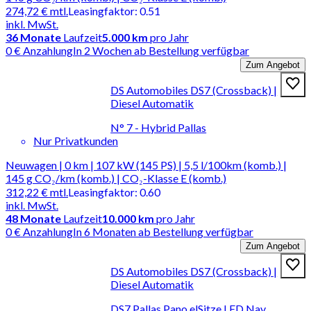
274,72 €
mtl.
Leasingfaktor
:
0.51
inkl. MwSt.
36
Monate
Laufzeit
5.000 km
pro Jahr
0 € Anzahlung
In 2 Wochen ab Bestellung verfügbar
Zum Angebot
DS Automobiles DS7 (Crossback) |
Diesel Automatik
N° 7 - Hybrid Pallas
Nur Privatkunden
Neuwagen | 0 km | 107 kW (145 PS) | 5,5 l/100km (komb.) |
145 g CO₂/km (komb.) | CO₂-Klasse E (komb.)
312,22 €
mtl.
Leasingfaktor
:
0.60
inkl. MwSt.
48
Monate
Laufzeit
10.000 km
pro Jahr
0 € Anzahlung
In 6 Monaten ab Bestellung verfügbar
Zum Angebot
DS Automobiles DS7 (Crossback) |
Diesel Automatik
DS7 Pallas Pano elSitze LED Nav