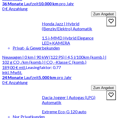
36
Monate
Laufzeit
10.000 km
pro Jahr
0 € Anzahlung
Zum Angebot
Honda Jazz | Hybrid
(Benzin/Elektro) Automatik
1.5 i-MMD Hybrid Elegance
LED+KAMERA
Privat- & Gewerbekunden
Neuwagen | 0 km | 90 kW (122 PS) | 4,5 l/100km (komb.) |
102 g CO₂/km (komb.) | CO₂-Klasse C (komb.)
189,00 €
mtl.
Leasingfaktor
:
0.77
inkl. MwSt.
24
Monate
Laufzeit
5.000 km
pro Jahr
0 € Anzahlung
Zum Angebot
Dacia Jogger | Autogas (LPG)
Automatik
Extreme Eco-G 120 auto
Nur Privatkunden