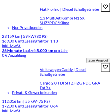
Fiat Fiorino | Diesel Schaltgetriebe
1.3 MultiJet Kombi N1 SX
SHZ*PDC*Klima
Nur Privatkunden
23.159 km | 59 kW (80 PS)
169,00 €
mtl.
Leasingfaktor
:
1.13
inkl. MwSt.
36
Monate
Laufzeit
5.000 km
pro Jahr
0 € Anzahlung
Zum Angebot
Volkswagen Caddy | Diesel
Schaltgetriebe
Cargo 2.0 TDI SITZHZG PDC GRA
DAB+
Privat- & Gewerbekunden
112.016 km | 55 kW (75 PS)
172,00 €
mtl.
Leasingfaktor
:
0.64
inkl. MwSt.