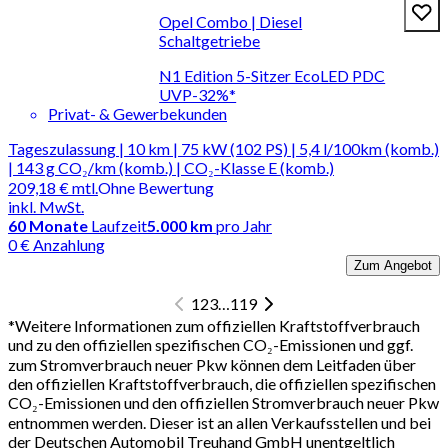
Opel Combo | Diesel
Schaltgetriebe
N1 Edition 5-Sitzer EcoLED PDC
UVP-32%*
Privat- & Gewerbekunden
Tageszulassung | 10 km | 75 kW (102 PS) | 5,4 l/100km (komb.)
| 143 g CO₂/km (komb.) | CO₂-Klasse E (komb.)
209,18 €
mtl.
Ohne Bewertung
inkl. MwSt.
60
Monate
Laufzeit
5.000 km
pro Jahr
0 € Anzahlung
Zum Angebot
1
2
3
…
119
*
Weitere Informationen zum offiziellen Kraftstoffverbrauch
und zu den offiziellen spezifischen CO₂-Emissionen und ggf.
zum Stromverbrauch neuer Pkw können dem Leitfaden über
den offiziellen Kraftstoffverbrauch, die offiziellen spezifischen
CO₂-Emissionen und den offiziellen Stromverbrauch neuer Pkw
entnommen werden. Dieser ist an allen Verkaufsstellen und bei
der Deutschen Automobil Treuhand GmbH unentgeltlich