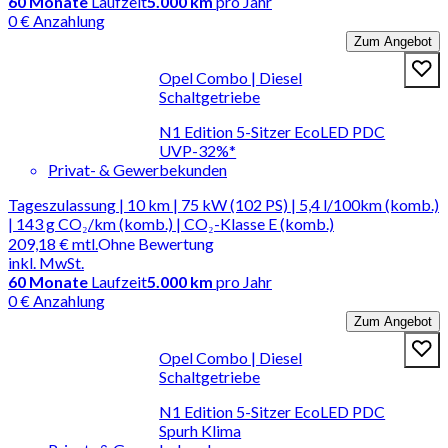
60
Monate
Laufzeit
5.000 km
pro Jahr
0 € Anzahlung
Zum Angebot
Opel Combo | Diesel
Schaltgetriebe
N1 Edition 5-Sitzer EcoLED PDC
UVP-32%*
Privat- & Gewerbekunden
Tageszulassung | 10 km | 75 kW (102 PS) | 5,4 l/100km (komb.)
| 143 g CO₂/km (komb.) | CO₂-Klasse E (komb.)
209,18 €
mtl.
Ohne Bewertung
inkl. MwSt.
60
Monate
Laufzeit
5.000 km
pro Jahr
0 € Anzahlung
Zum Angebot
Opel Combo | Diesel
Schaltgetriebe
N1 Edition 5-Sitzer EcoLED PDC
Spurh Klima