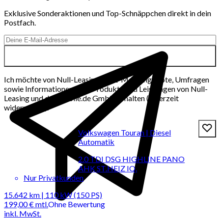
Exklusive Sonderaktionen und Top-Schnäppchen direkt in dein
Postfach.
Ich möchte von Null-Leasing per E-Mail Angebote, Umfragen
sowie Informationen über Produkte und Leistungen von Null-
Leasing und der mobile.de GmbH erhalten (jederzeit
widerrufbar).
Volkswagen Touran | Diesel
Automatik
2.0 TDI DSG HIGHLINE PANO
AHK ST.HEIZ IQ.
Nur Privatkunden
15.642 km | 110 kW (150 PS)
199,00 €
mtl.
Ohne Bewertung
inkl. MwSt.