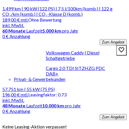
1.499 km | 90 kW (122 PS) | 7,5 l/100km (komb.) | 122 g
CO₂/km (komb.) | CO₂-Klasse D (komb.)
189,00 €
mtl.
Ohne Bewertung
inkl. MwSt.
60
Monate
Laufzeit
5.000 km
pro Jahr
0 € Anzahlung
Zum Angebot
Volkswagen Caddy | Diesel
Schaltgetriebe
Cargo 2.0 TDI SITZHZG PDC
DAB+
Privat- & Gewerbekunden
57.751 km | 55 kW (75 PS)
196,00 €
mtl.
Leasingfaktor
:
0.73
inkl. MwSt.
48
Monate
Laufzeit
10.000 km
pro Jahr
0 € Anzahlung
Zum Angebot
Keine Leasing-Aktion verpassen!