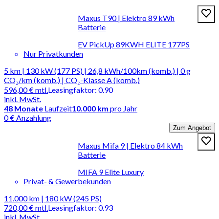
Maxus T90 | Elektro 89 kWh
Batterie
EV PickUp 89KWH ELITE 177PS
Nur Privatkunden
5 km | 130 kW (177 PS) | 26,8 kWh/100km (komb.) | 0 g
CO₂/km (komb.) | CO₂-Klasse A (komb.)
596,00 €
mtl.
Leasingfaktor
:
0.90
inkl. MwSt.
48
Monate
Laufzeit
10.000 km
pro Jahr
0 € Anzahlung
Zum Angebot
Maxus Mifa 9 | Elektro 84 kWh
Batterie
MIFA 9 Elite Luxury
Privat- & Gewerbekunden
11.000 km | 180 kW (245 PS)
720,00 €
mtl.
Leasingfaktor
:
0.93
inkl. MwSt.