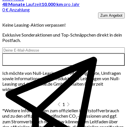
48
Monate
Laufzeit
10.000 km
pro Jahr
0 € Anzahlung
Zum Angebot
Keine Leasing-Aktion verpassen!
Exklusive Sonderaktionen und Top-Schnäppchen direkt in dein
Postfach.
Ich möchte von Null-Leasing per E-Mail Angebote, Umfragen
sowie Informationen über Produkte und Leistungen von Null-
Leasing und der mobile.de GmbH erhalten (jederzeit
widerrufbar).
1
*
Weitere Informationen zum offiziellen Kraftstoffverbrauch
und zu den offiziellen spezifischen CO₂-Emissionen und ggf.
zum Stromverbrauch neuer Pkw können dem Leitfaden über
den offiziellen Kraftstoffverbrauch, die offiziellen spezifischen