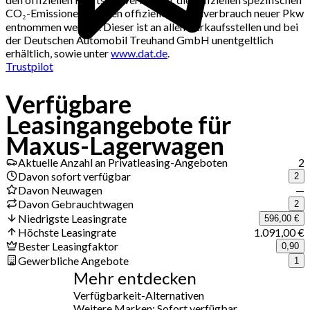
CO₂-Emissionen und den offiziellen Stromverbrauch neuer Pkw
entnommen werden. Dieser ist an allen Verkaufsstellen und bei
der Deutschen Automobil Treuhand GmbH unentgeltlich
erhältlich, sowie unter
www.dat.de
.
Trustpilot
Verfügbare
Jetzt Deals erhalten
Leasingangebote für
Maxus-Lagerwagen
Aktuelle Anzahl an Privatleasing-Angeboten
2
Davon sofort verfügbar
2
Davon Neuwagen
—
Davon Gebrauchtwagen
2
Niedrigste Leasingrate
596,00 €
Höchste Leasingrate
1.091,00 €
Bester Leasingfaktor
0,90
Gewerbliche Angebote
1
Mehr entdecken
Verfügbarkeit-Alternativen
Weitere Marken: Sofort verfügbar