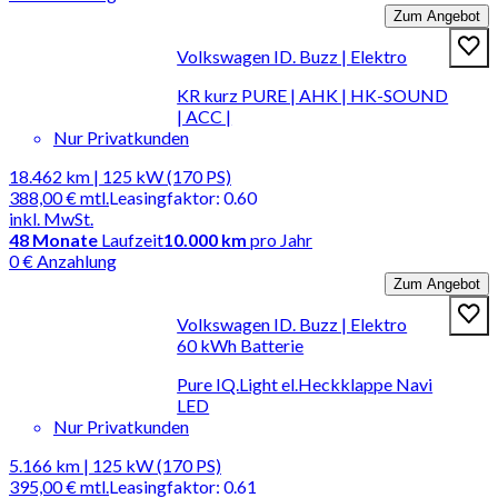
Zum Angebot
Volkswagen ID. Buzz | Elektro
KR kurz PURE | AHK | HK-SOUND
| ACC |
Nur Privatkunden
18.462 km | 125 kW (170 PS)
388,00 €
mtl.
Leasingfaktor
:
0.60
inkl. MwSt.
48
Monate
Laufzeit
10.000 km
pro Jahr
0 € Anzahlung
Zum Angebot
Volkswagen ID. Buzz | Elektro
60 kWh Batterie
Pure IQ.Light el.Heckklappe Navi
LED
Nur Privatkunden
5.166 km | 125 kW (170 PS)
395,00 €
mtl.
Leasingfaktor
:
0.61