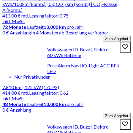
kWh/100km (komb.) | 0 g CO₂/km (komb.) | CO₂-Klasse
A (komb.)
413,00 €
mtl.
Leasingfaktor
:
0.75
inkl. MwSt.
72
Monate
Laufzeit
10.000 km
pro Jahr
0 € Anzahlung
In 4 Monaten ab Bestellung verfügbar
Zum Angebot
Volkswagen ID. Buzz | Elektro
60 kWh Batterie
Pure Alarm Navi IQ-Light ACC RFK
LED
Nur Privatkunden
7.810 km | 125 kW (170 PS)
414,00 €
mtl.
Leasingfaktor
:
0.62
inkl. MwSt.
48
Monate
Laufzeit
10.000 km
pro Jahr
0 € Anzahlung
Zum Angebot
Volkswagen ID. Buzz | Elektro
60 kWh Batterie