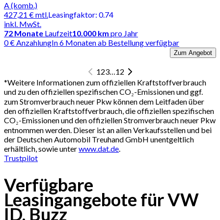
A (komb.)
427,21 €
mtl.
Leasingfaktor
:
0.74
inkl. MwSt.
72
Monate
Laufzeit
10.000 km
pro Jahr
0 € Anzahlung
In 6 Monaten ab Bestellung verfügbar
Zum Angebot
1
2
3
…
12
*
Weitere Informationen zum offiziellen Kraftstoffverbrauch
und zu den offiziellen spezifischen CO₂-Emissionen und ggf.
zum Stromverbrauch neuer Pkw können dem Leitfaden über
den offiziellen Kraftstoffverbrauch, die offiziellen spezifischen
CO₂-Emissionen und den offiziellen Stromverbrauch neuer Pkw
entnommen werden. Dieser ist an allen Verkaufsstellen und bei
der Deutschen Automobil Treuhand GmbH unentgeltlich
erhältlich, sowie unter
www.dat.de
.
Trustpilot
Verfügbare
Leasingangebote für VW
ID. Buzz