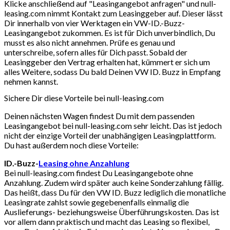
Klicke anschließend auf "Leasingangebot anfragen" und null-
leasing.com nimmt Kontakt zum Leasinggeber auf. Dieser lässt
Dir innerhalb von vier Werktagen ein VW-ID.-Buzz-
Leasingangebot zukommen. Es ist für Dich unverbindlich, Du
musst es also nicht annehmen. Prüfe es genau und
unterschreibe, sofern alles für Dich passt. Sobald der
Leasinggeber den Vertrag erhalten hat, kümmert er sich um
alles Weitere, sodass Du bald Deinen VW ID. Buzz in Empfang
nehmen kannst.
Sichere Dir diese Vorteile bei null-leasing.com
Deinen nächsten Wagen findest Du mit dem passenden
Leasingangebot bei null-leasing.com sehr leicht. Das ist jedoch
nicht der einzige Vorteil der unabhängigen Leasingplattform.
Du hast außerdem noch diese Vorteile:
ID.-Buzz-
Leasing ohne Anzahlung
Bei null-leasing.com findest Du Leasingangebote ohne
Anzahlung. Zudem wird später auch keine Sonderzahlung fällig.
Das heißt, dass Du für den VW ID. Buzz lediglich die monatliche
Leasingrate zahlst sowie gegebenenfalls einmalig die
Auslieferungs- beziehungsweise Überführungskosten. Das ist
vor allem dann praktisch und macht das Leasing so flexibel,