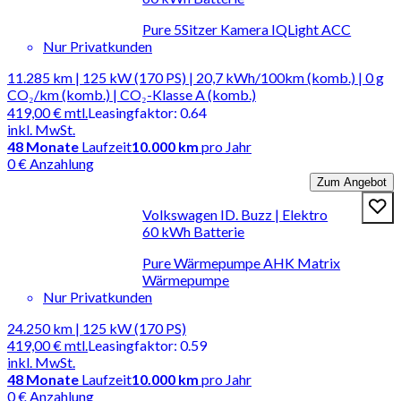
Pure 5Sitzer Kamera IQLight ACC
Nur Privatkunden
11.285 km | 125 kW (170 PS) | 20,7 kWh/100km (komb.) | 0 g
CO₂/km (komb.) | CO₂-Klasse A (komb.)
419,00 €
mtl.
Leasingfaktor
:
0.64
inkl. MwSt.
48
Monate
Laufzeit
10.000 km
pro Jahr
0 € Anzahlung
Zum Angebot
Volkswagen ID. Buzz | Elektro
60 kWh Batterie
Pure Wärmepumpe AHK Matrix
Wärmepumpe
Nur Privatkunden
24.250 km | 125 kW (170 PS)
419,00 €
mtl.
Leasingfaktor
:
0.59
inkl. MwSt.
48
Monate
Laufzeit
10.000 km
pro Jahr
0 € Anzahlung