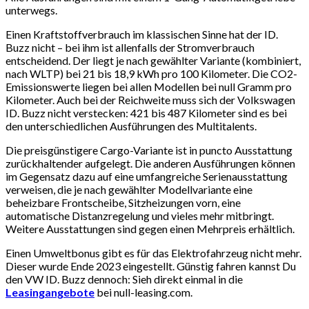
unterwegs.
Einen Kraftstoffverbrauch im klassischen Sinne hat der ID.
Buzz nicht – bei ihm ist allenfalls der Stromverbrauch
entscheidend. Der liegt je nach gewählter Variante (kombiniert,
nach WLTP) bei 21 bis 18,9 kWh pro 100 Kilometer. Die CO2-
Emissionswerte liegen bei allen Modellen bei null Gramm pro
Kilometer. Auch bei der Reichweite muss sich der Volkswagen
ID. Buzz nicht verstecken: 421 bis 487 Kilometer sind es bei
den unterschiedlichen Ausführungen des Multitalents.
Die preisgünstigere Cargo-Variante ist in puncto Ausstattung
zurückhaltender aufgelegt. Die anderen Ausführungen können
im Gegensatz dazu auf eine umfangreiche Serienausstattung
verweisen, die je nach gewählter Modellvariante eine
beheizbare Frontscheibe, Sitzheizungen vorn, eine
automatische Distanzregelung und vieles mehr mitbringt.
Weitere Ausstattungen sind gegen einen Mehrpreis erhältlich.
Einen Umweltbonus gibt es für das Elektrofahrzeug nicht mehr.
Dieser wurde Ende 2023 eingestellt. Günstig fahren kannst Du
den VW ID. Buzz dennoch: Sieh direkt einmal in die
Leasingangebote
bei null-leasing.com.