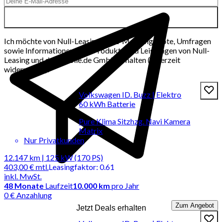
Ich möchte von Null-Leasing per E-Mail Angebote, Umfragen
sowie Informationen über Produkte und Leistungen von Null-
Leasing und der mobile.de GmbH erhalten (jederzeit
widerrufbar).
Volkswagen ID. Buzz | Elektro
60 kWh Batterie
Pure Klima Sitzhzg. Navi Kamera
Matrix
Nur Privatkunden
12.147 km | 125 kW (170 PS)
403,00 €
mtl.
Leasingfaktor
:
0.61
inkl. MwSt.
48
Monate
Laufzeit
10.000 km
pro Jahr
0 € Anzahlung
Zum Angebot
Jetzt Deals erhalten