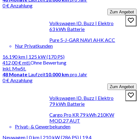
0 € Anzahlung
Zum Angebot
Volkswagen ID. Buzz | Elektro
63 kWh Batterie
Pure 5-J-GAR NAVI AHK ACC
Nur Privatkunden
16.190 km | 125 kW (170 PS)
412,00 €
mtl.
Ohne Bewertung
inkl. MwSt.
48
Monate
Laufzeit
10.000 km
pro Jahr
0 € Anzahlung
Zum Angebot
Volkswagen ID. Buzz | Elektro
79 kWh Batterie
Cargo Pro KR 79 kWh 210KW
MOD.27 AUT
Privat- & Gewerbekunden
Neuwagen | 0 km | 210 kW (286 PS) | 19,4