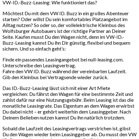
VW-ID.-Buzz-Leasing: Wie funktioniert das?
Möchtest Du mit dem VW ID. Buzz in ein großes Abenteuer
starten? Oder willst Du sein komfortables Platzangebot im
Alltag nutzen? So oder so, der vollelektrische Kleinbus des
Wolfsburger Autobauers ist der richtige Partner an Deiner
Seite. Kaufen musst Du den Wagen nicht, denn im VW-ID.-
Buzz-Leasing kannst Du ihn Dir günstig, flexibel und bequem
sichern. Und so einfach geht’s:
Finde ein passendes Leasingangebot bei null-leasing.com.
Unterschreibe den Leasingvertrag.
Fahre den VW ID. Buzz während der vereinbarten Laufzeit.
Gib den Kleinbus bei Vertragsende wieder zurück.
Das ID.-Buzz-Leasing lässt sich mit einer Art Miete
vergleichen: Du fährst den Wagen für eine bestimmte Zeit und
zahlst dafür nur eine Nutzungsgebühr. Beim Leasing ist das die
monatliche Leasingrate. Das Eigentum an dem Wagen erwirbst
Du dabei nicht – er gehört weiterhin dem Leasinggeber. Nach
Deinem Belieben nutzen kannst Du ihn natürlich trotzdem.
Sobald die Laufzeit des Leasingvertrags verstrichen ist, gibst
Du den Wagen wieder beim Leasinggeber ab. Du musst den VW