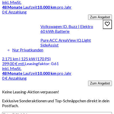
inkl. MwSt.
48
Monate
Laufzeit
10.000 km
pro Jahr
0 € Anzahlung
Zum Angebot
Volkswagen ID. Buzz | Elektro
60 kWh Batterie
Pure ACC AreaView IQ.Light
SideAssist
Nur Privatkunden
2.171 km | 125 kW (170 PS)
399,00 €
mtl.
Leasingfaktor
:
0.61
inkl. MwSt.
48
Monate
Laufzeit
10.000 km
pro Jahr
0 € Anzahlung
Zum Angebot
Keine Leasing-Aktion verpassen!
Exklusive Sonderaktionen und Top-Schnäppchen direkt in dein
Postfach.