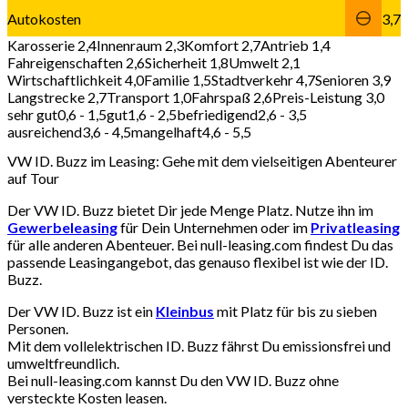
Autokosten
3,7
Karosserie 2,4
Innenraum 2,3
Komfort 2,7
Antrieb 1,4
Fahreigenschaften 2,6
Sicherheit 1,8
Umwelt 2,1
Wirtschaftlichkeit 4,0
Familie 1,5
Stadtverkehr 4,7
Senioren 3,9
Langstrecke 2,7
Transport 1,0
Fahrspaß 2,6
Preis-Leistung 3,0
sehr gut
0,6 - 1,5
gut
1,6 - 2,5
befriedigend
2,6 - 3,5
ausreichend
3,6 - 4,5
mangelhaft
4,6 - 5,5
VW ID. Buzz im Leasing: Gehe mit dem vielseitigen Abenteurer
auf Tour
Der VW ID. Buzz bietet Dir jede Menge Platz. Nutze ihn im
Gewerbeleasing
für Dein Unternehmen oder im
Privatleasing
für alle anderen Abenteuer. Bei null-leasing.com findest Du das
passende Leasingangebot, das genauso flexibel ist wie der ID.
Buzz.
Der VW ID. Buzz ist ein
Kleinbus
mit Platz für bis zu sieben
Personen.
Mit dem vollelektrischen ID. Buzz fährst Du emissionsfrei und
umweltfreundlich.
Bei null-leasing.com kannst Du den VW ID. Buzz ohne
versteckte Kosten leasen.