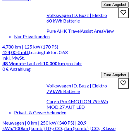
Zum Angebot
Volkswagen ID. Buzz | Elektro
60 kWh Batterie
Pure AHK TravelAssist AreaView
Nur Privatkunden
4.788 km | 125 kW (170 PS)
424,00 €
mtl.
Leasingfaktor
:
0.63
inkl. MwSt.
48
Monate
Laufzeit
10.000 km
pro Jahr
0 € Anzahlung
Zum Angebot
Volkswagen ID. Buzz | Elektro
79 kWh Batterie
Cargo Pro 4MOTION 79 kWh
MOD.27 AUT LED
Privat- & Gewerbekunden
Neuwagen | 0 km | 250 kW (340 PS) | 20,9
kWh/100km (komb.) | 0 g CO₂/km (komb.) | CO₂-Klasse