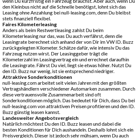
wenn Du kurzfristig ein Fahrzeug brauchst. Aber auch, wenn Du
den Kleinbus nicht auf die Schnelle benötigst, lohnt sich das
Leasing ohne Anzahlung bei null-leasing.com, denn Du bleibst
stets finanziell flexibel.
Faires Kilometerleasing
Anders als beim Restwertleasing zahlst Du beim
Kilometerleasing nur das, was Du auch verfährst, denn die
Leasingrate berechnet sich anhand der von Dir im VW ID. Buzz
zurückgelegten Kilometer. Schätze dafür, wie intensiv Du das
Fahrzeug nutzen wirst. Der Leasinggeber trägt die
Kilometerzahl im Leasingvertrag ein und errechnet daraufhin
die Leasingrate. Fährst Du viel, liegt sie etwas höher. Nutzt Du
den ID. Buzz nur wenig, ist sie entsprechend niedriger.
Attraktive Sonderkonditionen
null-leasing.com arbeitet seit vielen Jahren mit den größten
Vertragshändlern verschiedener Automarken zusammen. Durch
diese vertrauensvolle Zusammenarbeit sind oft
Sonderkonditionen möglich. Das bedeutet für Dich, dass Du bei
null-leasing.com von attraktiven Preisen profitieren und den ID.
Buzz günstig leasen kannst.
Landesweiter Angebotsvergleich
Natürlich möchtest Du den ID. Buzz leasen und dabei die
besten Konditionen für Dich aushandeln. Deshalb lohnt sich ein
Preisvergleich. Dieser ist jedoch sehr mühsam, wenn Du auch