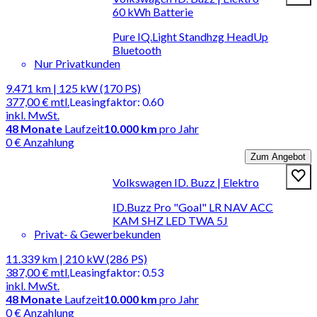
60 kWh Batterie
Pure IQ.Light Standhzg HeadUp
Bluetooth
Nur Privatkunden
9.471 km | 125 kW (170 PS)
377,00 €
mtl.
Leasingfaktor
:
0.60
inkl. MwSt.
48
Monate
Laufzeit
10.000 km
pro Jahr
0 € Anzahlung
Zum Angebot
Volkswagen ID. Buzz | Elektro
ID.Buzz Pro "Goal" LR NAV ACC
KAM SHZ LED TWA 5J
Privat- & Gewerbekunden
11.339 km | 210 kW (286 PS)
387,00 €
mtl.
Leasingfaktor
:
0.53
inkl. MwSt.
48
Monate
Laufzeit
10.000 km
pro Jahr
0 € Anzahlung