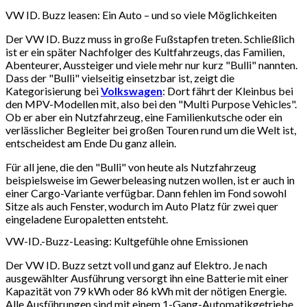
VW ID. Buzz leasen: Ein Auto – und so viele Möglichkeiten
Der VW ID. Buzz muss in große Fußstapfen treten. Schließlich
ist er ein später Nachfolger des Kultfahrzeugs, das Familien,
Abenteurer, Aussteiger und viele mehr nur kurz "Bulli" nannten.
Dass der "Bulli" vielseitig einsetzbar ist, zeigt die
Kategorisierung bei
Volkswagen
: Dort fährt der Kleinbus bei
den MPV-Modellen mit, also bei den "Multi Purpose Vehicles".
Ob er aber ein Nutzfahrzeug, eine Familienkutsche oder ein
verlässlicher Begleiter bei großen Touren rund um die Welt ist,
entscheidest am Ende Du ganz allein.
Für all jene, die den "Bulli" von heute als Nutzfahrzeug
beispielsweise im Gewerbeleasing nutzen wollen, ist er auch in
einer Cargo-Variante verfügbar. Dann fehlen im Fond sowohl
Sitze als auch Fenster, wodurch im Auto Platz für zwei quer
eingeladene Europaletten entsteht.
VW-ID.-Buzz-Leasing: Kultgefühle ohne Emissionen
Der VW ID. Buzz setzt voll und ganz auf Elektro. Je nach
ausgewählter Ausführung versorgt ihn eine Batterie mit einer
Kapazität von 79 kWh oder 86 kWh mit der nötigen Energie.
Alle Ausführungen sind mit einem 1-Gang-Automatikgetriebe