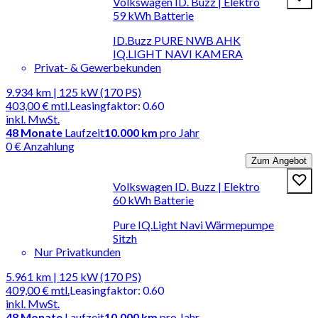
Volkswagen ID. Buzz | Elektro
59 kWh Batterie
ID.Buzz PURE NWB AHK
IQ.LIGHT NAVI KAMERA
Privat- & Gewerbekunden
9.934 km | 125 kW (170 PS)
403,00 €
mtl.
Leasingfaktor
:
0.60
inkl. MwSt.
48
Monate
Laufzeit
10.000 km
pro Jahr
0 € Anzahlung
Zum Angebot
Volkswagen ID. Buzz | Elektro
60 kWh Batterie
Pure IQ.Light Navi Wärmepumpe
Sitzh
Nur Privatkunden
5.961 km | 125 kW (170 PS)
409,00 €
mtl.
Leasingfaktor
:
0.60
inkl. MwSt.
48
Monate
Laufzeit
10.000 km
pro Jahr