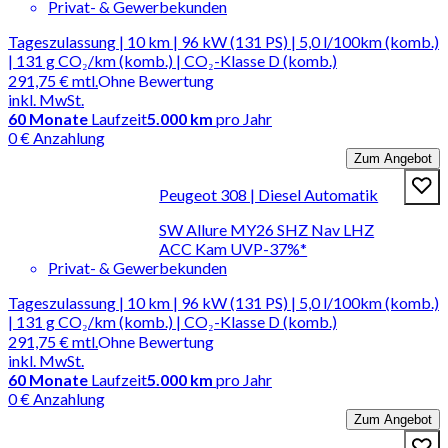
Privat- & Gewerbekunden
Tageszulassung | 10 km | 96 kW (131 PS) | 5,0 l/100km (komb.)
| 131 g CO₂/km (komb.) | CO₂-Klasse D (komb.)
291,75 €
mtl.
Ohne Bewertung
inkl. MwSt.
60
Monate
Laufzeit
5.000 km
pro Jahr
0 € Anzahlung
Zum Angebot
Peugeot 308 | Diesel Automatik
SW Allure MY26 SHZ Nav LHZ
ACC Kam UVP-37%*
Privat- & Gewerbekunden
Tageszulassung | 10 km | 96 kW (131 PS) | 5,0 l/100km (komb.)
| 131 g CO₂/km (komb.) | CO₂-Klasse D (komb.)
291,75 €
mtl.
Ohne Bewertung
inkl. MwSt.
60
Monate
Laufzeit
5.000 km
pro Jahr
0 € Anzahlung
Zum Angebot