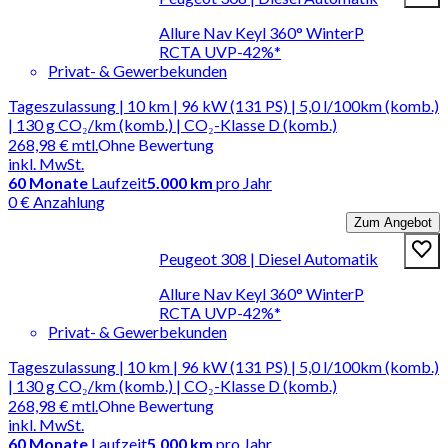
Allure Nav Keyl 360° WinterP
RCTA UVP-42%*
Privat- & Gewerbekunden
Tageszulassung | 10 km | 96 kW (131 PS) | 5,0 l/100km (komb.)
| 130 g CO₂/km (komb.) | CO₂-Klasse D (komb.)
268,98 €
mtl.
Ohne Bewertung
inkl. MwSt.
60
Monate
Laufzeit
5.000 km
pro Jahr
0 € Anzahlung
Zum Angebot
Peugeot 308 | Diesel Automatik
Allure Nav Keyl 360° WinterP
RCTA UVP-42%*
Privat- & Gewerbekunden
Tageszulassung | 10 km | 96 kW (131 PS) | 5,0 l/100km (komb.)
| 130 g CO₂/km (komb.) | CO₂-Klasse D (komb.)
268,98 €
mtl.
Ohne Bewertung
inkl. MwSt.
60
Monate
Laufzeit
5.000 km
pro Jahr