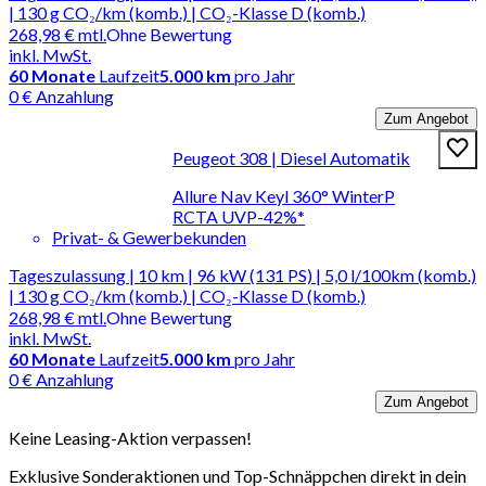
| 130 g CO₂/km (komb.) | CO₂-Klasse D (komb.)
268,98 €
mtl.
Ohne Bewertung
inkl. MwSt.
60
Monate
Laufzeit
5.000 km
pro Jahr
0 € Anzahlung
Zum Angebot
Peugeot 308 | Diesel Automatik
Allure Nav Keyl 360° WinterP
RCTA UVP-42%*
Privat- & Gewerbekunden
Tageszulassung | 10 km | 96 kW (131 PS) | 5,0 l/100km (komb.)
| 130 g CO₂/km (komb.) | CO₂-Klasse D (komb.)
268,98 €
mtl.
Ohne Bewertung
inkl. MwSt.
60
Monate
Laufzeit
5.000 km
pro Jahr
0 € Anzahlung
Zum Angebot
Keine Leasing-Aktion verpassen!
Exklusive Sonderaktionen und Top-Schnäppchen direkt in dein