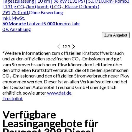
Tageszulassung | 10 km | 96 kW (131 PS) | 5,0 l/100km (komb.)
| 131 g CO₂/km (komb.) | CO₂-Klasse D (komb.)
291,75 €
mtl.
Ohne Bewertung
inkl. MwSt.
60
Monate
Laufzeit
5.000 km
pro Jahr
0 € Anzahlung
Zum Angebot
1
2
3
*
Weitere Informationen zum offiziellen Kraftstoffverbrauch
und zu den offiziellen spezifischen CO₂-Emissionen und ggf.
zum Stromverbrauch neuer Pkw können dem Leitfaden über
den offiziellen Kraftstoffverbrauch, die offiziellen spezifischen
CO₂-Emissionen und den offiziellen Stromverbrauch neuer Pkw
entnommen werden. Dieser ist an allen Verkaufsstellen und bei
der Deutschen Automobil Treuhand GmbH unentgeltlich
erhältlich, sowie unter
www.dat.de
.
Trustpilot
Verfügbare
Leasingangebote für
Peugeot 308 Diesel