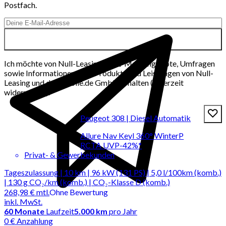
Postfach.
Ich möchte von Null-Leasing per E-Mail Angebote, Umfragen
sowie Informationen über Produkte und Leistungen von Null-
Leasing und der mobile.de GmbH erhalten (jederzeit
widerrufbar).
Peugeot 308 | Diesel Automatik
Allure Nav Keyl 360° WinterP
RCTA UVP-42%*
Privat- & Gewerbekunden
Tageszulassung | 10 km | 96 kW (131 PS) | 5,0 l/100km (komb.)
| 130 g CO₂/km (komb.) | CO₂-Klasse D (komb.)
268,98 €
mtl.
Ohne Bewertung
inkl. MwSt.
60
Monate
Laufzeit
5.000 km
pro Jahr
0 € Anzahlung