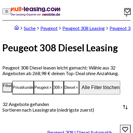
0
Suche
Peugeot
Peugeot 308 Leasing
Peugeot 30
Peugeot 308 Diesel Leasing
Peugeot 308 Diesel leasen leicht gemacht: Wähle aus 32
Angeboten ab 268,98 € deinen Top-Deal ohne Anzahlung.
Filter
Alle Filter löschen
Privatkunde
Peugeot
308
Diesel
32
Angebote gefunden
Sortieren nach
Leasingrate (niedrigste zuerst)
Peugeot 308 | Diesel Automatik