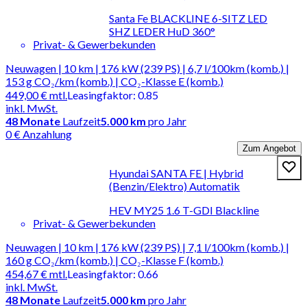
Santa Fe BLACKLINE 6-SITZ LED
SHZ LEDER HuD 360°
Privat- & Gewerbekunden
Neuwagen | 10 km | 176 kW (239 PS) | 6,7 l/100km (komb.) |
153 g CO₂/km (komb.) | CO₂-Klasse E (komb.)
449,00 €
mtl.
Leasingfaktor
:
0.85
inkl. MwSt.
48
Monate
Laufzeit
5.000 km
pro Jahr
0 € Anzahlung
Zum Angebot
Hyundai SANTA FE | Hybrid
(Benzin/Elektro) Automatik
HEV MY25 1.6 T-GDI Blackline
Privat- & Gewerbekunden
Neuwagen | 10 km | 176 kW (239 PS) | 7,1 l/100km (komb.) |
160 g CO₂/km (komb.) | CO₂-Klasse F (komb.)
454,67 €
mtl.
Leasingfaktor
:
0.66
inkl. MwSt.
48
Monate
Laufzeit
5.000 km
pro Jahr