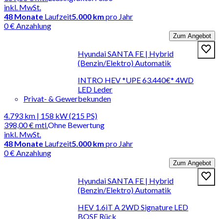
inkl. MwSt.
48
Monate
Laufzeit
5.000 km
pro Jahr
0 € Anzahlung
Zum Angebot
Hyundai SANTA FE | Hybrid
(Benzin/Elektro) Automatik
INTRO HEV *UPE 63.440€* 4WD
LED Leder
Privat- & Gewerbekunden
4.793 km | 158 kW (215 PS)
398,00 €
mtl.
Ohne Bewertung
inkl. MwSt.
48
Monate
Laufzeit
5.000 km
pro Jahr
0 € Anzahlung
Zum Angebot
Hyundai SANTA FE | Hybrid
(Benzin/Elektro) Automatik
HEV 1.6iT A 2WD Signature LED
BOSE Rück