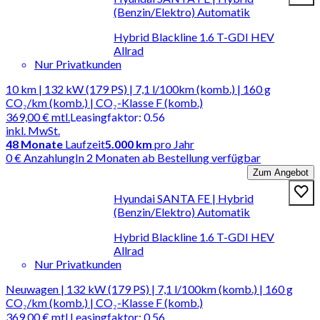
(Benzin/Elektro) Automatik
Hybrid Blackline 1.6 T-GDI HEV
Allrad
Nur Privatkunden
10 km | 132 kW (179 PS) | 7,1 l/100km (komb.) | 160 g
CO₂/km (komb.) | CO₂-Klasse F (komb.)
369,00 €
mtl.
Leasingfaktor
:
0.56
inkl. MwSt.
48
Monate
Laufzeit
5.000 km
pro Jahr
0 € Anzahlung
In 2 Monaten ab Bestellung verfügbar
Zum Angebot
Hyundai SANTA FE | Hybrid
(Benzin/Elektro) Automatik
Hybrid Blackline 1.6 T-GDI HEV
Allrad
Nur Privatkunden
Neuwagen | 132 kW (179 PS) | 7,1 l/100km (komb.) | 160 g
CO₂/km (komb.) | CO₂-Klasse F (komb.)
369,00 €
mtl.
Leasingfaktor
:
0.56