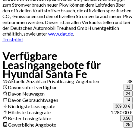
zum Stromverbrauch neuer Pkw können dem Leitfaden über
den offiziellen Kraftstoffverbrauch, die offiziellen spezifischen
CO₂-Emissionen und den offiziellen Stromverbrauch neuer Pkw
entnommen werden. Dieser ist an allen Verkaufsstellen und bei
der Deutschen Automobil Treuhand GmbH unentgeltlich
erhältlich, sowie unter
www.dat.de
.
Trustpilot
Verfügbare
Leasingangebote für
Hyundai Santa Fe
Aktuelle Anzahl an Privatleasing-Angeboten
38
Davon sofort verfügbar
32
Davon Neuwagen
24
Davon Gebrauchtwagen
14
Niedrigste Leasingrate
369,00 €
Höchste Leasingrate
1.280,00 €
Bester Leasingfaktor
0,56
Gewerbliche Angebote
25