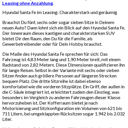
Leasing ohne Anzahlung
.
Hyundai Santa Fe im Leasing: Charakterstark und geräumig
Brauchst Du fünf, sechs oder sogar sieben Sitze in Deinem
neuen Auto? Dann lohnt sich ein Blick auf den Hyundai Santa Fe.
Der Innenraum dieses kantigen und charakterstarken SUV
bietet Dir den Raum, den Du für die Familie, als
Gewerbetreibender oder für Dein Hobby brauchst.
Die Maße des Hyundai Santa Fe sprechen für sich: Das
Fahrzeug ist 4,83 Meter lang und 1,90 Meter breit, mit einem
Radstand von 2,82 Metern. Diese Dimensionen qualifizieren ihn
für lange Reisen. Selbst in der Variante mit sechs oder sieben
Sitzen finden auch größere Personen auf längeren Strecken
bequem Platz. Die dritte Sitzreihe ist dabei ebenso
komfortabel wie die vorderen Sitzplätze. Ein Griff, der außen in
die C-Säule integriert ist, erleichtert zudem den Einstieg, was
besonders im Vergleich zu anderen Fahrzeugen dieser Klasse
hervorzuheben ist. Der Kofferraum bietet je nach
Motorisierung und Sitzkonfiguration ein Volumen von 621 bis
711 Litern, bei umgeklappten Rücksitzen sogar 1.942 bis 2.032
Liter.