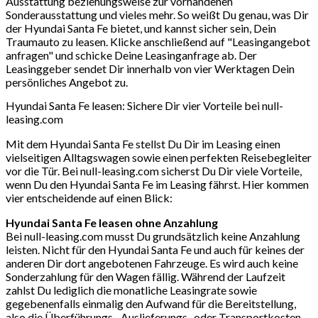
Ausstattung beziehungsweise zur vorhandenen
Sonderausstattung und vieles mehr. So weißt Du genau, was Dir
der Hyundai Santa Fe bietet, und kannst sicher sein, Dein
Traumauto zu leasen. Klicke anschließend auf "Leasingangebot
anfragen" und schicke Deine Leasinganfrage ab. Der
Leasinggeber sendet Dir innerhalb von vier Werktagen Dein
persönliches Angebot zu.
Hyundai Santa Fe leasen: Sichere Dir vier Vorteile bei null-
leasing.com
Mit dem Hyundai Santa Fe stellst Du Dir im Leasing einen
vielseitigen Alltagswagen sowie einen perfekten Reisebegleiter
vor die Tür. Bei null-leasing.com sicherst Du Dir viele Vorteile,
wenn Du den Hyundai Santa Fe im Leasing fährst. Hier kommen
vier entscheidende auf einen Blick:
Hyundai Santa Fe leasen ohne Anzahlung
Bei null-leasing.com musst Du grundsätzlich keine Anzahlung
leisten. Nicht für den Hyundai Santa Fe und auch für keines der
anderen Dir dort angebotenen Fahrzeuge. Es wird auch keine
Sonderzahlung für den Wagen fällig. Während der Laufzeit
zahlst Du lediglich die monatliche Leasingrate sowie
gegebenenfalls einmalig den Aufwand für die Bereitstellung,
also die Überführungs-, Auslieferungs- oder Transportkosten.