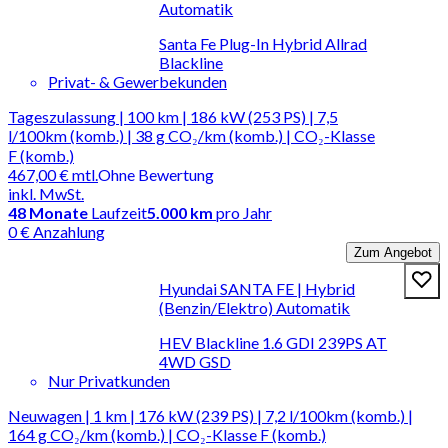
Automatik
Santa Fe Plug-In Hybrid Allrad
Blackline
Privat- & Gewerbekunden
Tageszulassung | 100 km | 186 kW (253 PS) | 7,5
l/100km (komb.) | 38 g CO₂/km (komb.) | CO₂-Klasse
F (komb.)
467,00 €
mtl.
Ohne Bewertung
inkl. MwSt.
48
Monate
Laufzeit
5.000 km
pro Jahr
0 € Anzahlung
Zum Angebot
Hyundai SANTA FE | Hybrid
(Benzin/Elektro) Automatik
HEV Blackline 1.6 GDI 239PS AT
4WD GSD
Nur Privatkunden
Neuwagen | 1 km | 176 kW (239 PS) | 7,2 l/100km (komb.) |
164 g CO₂/km (komb.) | CO₂-Klasse F (komb.)