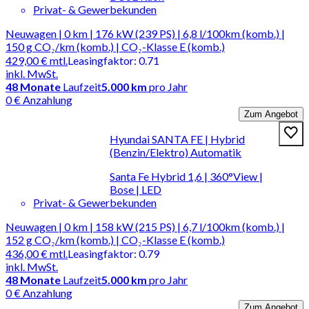
Privat- & Gewerbekunden
Neuwagen | 0 km | 176 kW (239 PS) | 6,8 l/100km (komb.) |
150 g CO₂/km (komb.) | CO₂-Klasse E (komb.)
429,00 €
mtl.
Leasingfaktor
:
0.71
inkl. MwSt.
48
Monate
Laufzeit
5.000 km
pro Jahr
0 € Anzahlung
Zum Angebot
Hyundai SANTA FE | Hybrid
(Benzin/Elektro) Automatik
Santa Fe Hybrid 1,6 | 360°View |
Bose | LED
Privat- & Gewerbekunden
Neuwagen | 0 km | 158 kW (215 PS) | 6,7 l/100km (komb.) |
152 g CO₂/km (komb.) | CO₂-Klasse E (komb.)
436,00 €
mtl.
Leasingfaktor
:
0.79
inkl. MwSt.
48
Monate
Laufzeit
5.000 km
pro Jahr
0 € Anzahlung
Zum Angebot