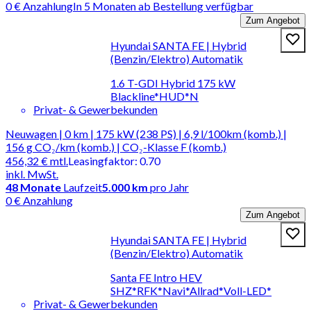
0 € Anzahlung
In 5 Monaten ab Bestellung verfügbar
Zum Angebot
Hyundai SANTA FE | Hybrid
(Benzin/Elektro) Automatik
1.6 T-GDI Hybrid 175 kW
Blackline*HUD*N
Privat- & Gewerbekunden
Neuwagen | 0 km | 175 kW (238 PS) | 6,9 l/100km (komb.) |
156 g CO₂/km (komb.) | CO₂-Klasse F (komb.)
456,32 €
mtl.
Leasingfaktor
:
0.70
inkl. MwSt.
48
Monate
Laufzeit
5.000 km
pro Jahr
0 € Anzahlung
Zum Angebot
Hyundai SANTA FE | Hybrid
(Benzin/Elektro) Automatik
Santa FE Intro HEV
SHZ*RFK*Navi*Allrad*Voll-LED*
Privat- & Gewerbekunden