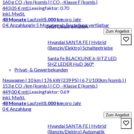
160 g CO₂/km (komb.) | CO₂-Klasse F (komb.)
443,05 €
mtl.
Leasingfaktor
:
0.70
inkl. MwSt.
48
Monate
Laufzeit
5.000 km
pro Jahr
0 € Anzahlung
In 5 Monaten ab Bestellung verfügbar
Jetzt Deals erhalten
Zum Angebot
Hyundai SANTA FE | Hybrid
(Benzin/Elektro) Schaltgetriebe
Santa Fe BLACKLINE 6-SITZ LED
SHZ LEDER HuD 360°
Privat- & Gewerbekunden
Neuwagen | 10 km | 176 kW (239 PS) | 6,7 l/100km (komb.) |
153 g CO₂/km (komb.) | CO₂-Klasse E (komb.)
449,00 €
mtl.
Leasingfaktor
:
0.69
inkl. MwSt.
48
Monate
Laufzeit
5.000 km
pro Jahr
0 € Anzahlung
Zum Angebot
Hyundai SANTA FE | Hybrid
(Benzin/Elektro) Automatik