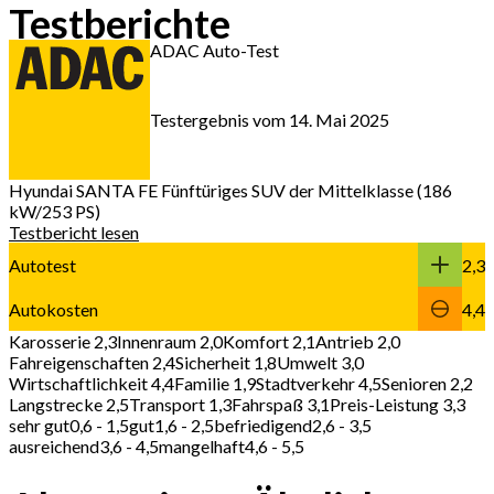
Testberichte
ADAC Auto-Test
Testergebnis vom 14. Mai 2025
Hyundai SANTA FE
Fünftüriges SUV der Mittelklasse (186
kW/253 PS)
Testbericht lesen
Autotest
2,3
Autokosten
4,4
Karosserie 2,3
Innenraum 2,0
Komfort 2,1
Antrieb 2,0
Fahreigenschaften 2,4
Sicherheit 1,8
Umwelt 3,0
Wirtschaftlichkeit 4,4
Familie 1,9
Stadtverkehr 4,5
Senioren 2,2
Langstrecke 2,5
Transport 1,3
Fahrspaß 3,1
Preis-Leistung 3,3
sehr gut
0,6 - 1,5
gut
1,6 - 2,5
befriedigend
2,6 - 3,5
ausreichend
3,6 - 4,5
mangelhaft
4,6 - 5,5