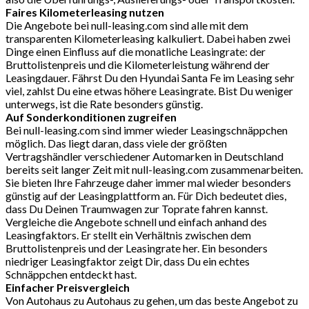
Faires Kilometerleasing nutzen
Die Angebote bei null-leasing.com sind alle mit dem
transparenten Kilometerleasing kalkuliert. Dabei haben zwei
Dinge einen Einfluss auf die monatliche Leasingrate: der
Bruttolistenpreis und die Kilometerleistung während der
Leasingdauer. Fährst Du den Hyundai Santa Fe im Leasing sehr
viel, zahlst Du eine etwas höhere Leasingrate. Bist Du weniger
unterwegs, ist die Rate besonders günstig.
Auf Sonderkonditionen zugreifen
Bei null-leasing.com sind immer wieder Leasingschnäppchen
möglich. Das liegt daran, dass viele der größten
Vertragshändler verschiedener Automarken in Deutschland
bereits seit langer Zeit mit null-leasing.com zusammenarbeiten.
Sie bieten Ihre Fahrzeuge daher immer mal wieder besonders
günstig auf der Leasingplattform an. Für Dich bedeutet dies,
dass Du Deinen Traumwagen zur Toprate fahren kannst.
Vergleiche die Angebote schnell und einfach anhand des
Leasingfaktors. Er stellt ein Verhältnis zwischen dem
Bruttolistenpreis und der Leasingrate her. Ein besonders
niedriger Leasingfaktor zeigt Dir, dass Du ein echtes
Schnäppchen entdeckt hast.
Einfacher Preisvergleich
Von Autohaus zu Autohaus zu gehen, um das beste Angebot zu