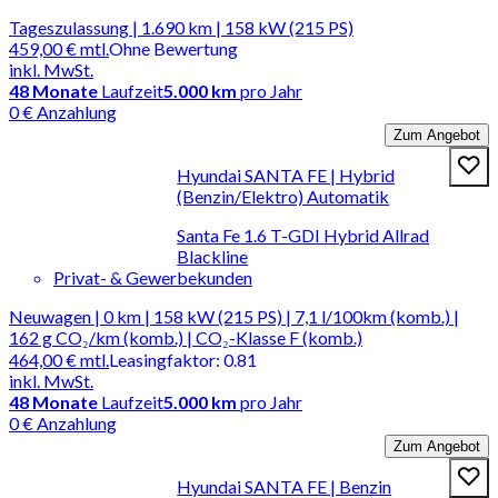
Tageszulassung | 1.690 km | 158 kW (215 PS)
459,00 €
mtl.
Ohne Bewertung
inkl. MwSt.
48
Monate
Laufzeit
5.000 km
pro Jahr
0 € Anzahlung
Zum Angebot
Hyundai SANTA FE | Hybrid
(Benzin/Elektro) Automatik
Santa Fe 1.6 T-GDI Hybrid Allrad
Blackline
Privat- & Gewerbekunden
Neuwagen | 0 km | 158 kW (215 PS) | 7,1 l/100km (komb.) |
162 g CO₂/km (komb.) | CO₂-Klasse F (komb.)
464,00 €
mtl.
Leasingfaktor
:
0.81
inkl. MwSt.
48
Monate
Laufzeit
5.000 km
pro Jahr
0 € Anzahlung
Zum Angebot
Hyundai SANTA FE | Benzin