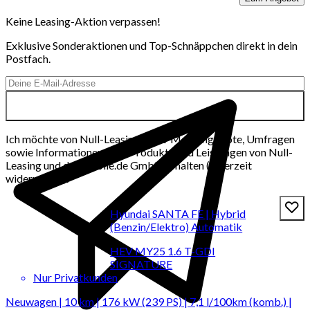
Keine Leasing-Aktion verpassen!
Exklusive Sonderaktionen und Top-Schnäppchen direkt in dein
Postfach.
Ich möchte von Null-Leasing per E-Mail Angebote, Umfragen
sowie Informationen über Produkte und Leistungen von Null-
Leasing und der mobile.de GmbH erhalten (jederzeit
widerrufbar).
Hyundai SANTA FE | Hybrid
(Benzin/Elektro) Automatik
HEV MY25 1.6 T-GDI
SIGNATURE
Nur Privatkunden
Neuwagen | 10 km | 176 kW (239 PS) | 7,1 l/100km (komb.) |