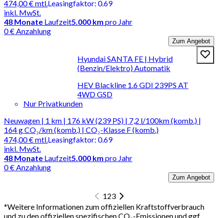
474,00 €
mtl.
Leasingfaktor
:
0.69
inkl. MwSt.
48
Monate
Laufzeit
5.000 km
pro Jahr
0 € Anzahlung
Zum Angebot
Hyundai SANTA FE | Hybrid
(Benzin/Elektro) Automatik
HEV Blackline 1.6 GDI 239PS AT
4WD GSD
Nur Privatkunden
Neuwagen | 1 km | 176 kW (239 PS) | 7,2 l/100km (komb.) |
164 g CO₂/km (komb.) | CO₂-Klasse F (komb.)
474,00 €
mtl.
Leasingfaktor
:
0.69
inkl. MwSt.
48
Monate
Laufzeit
5.000 km
pro Jahr
0 € Anzahlung
Zum Angebot
1
2
3
*
Weitere Informationen zum offiziellen Kraftstoffverbrauch
und zu den offiziellen spezifischen CO₂-Emissionen und ggf.