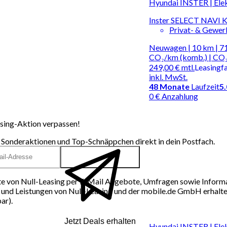
Hyundai INSTER | Ele
Inster SELECT NAV
Privat- & Gewe
Neuwagen | 10 km | 71
CO₂/km (komb.) | CO₂
249,00 €
mtl.
Leasingf
inkl. MwSt.
48
Monate
Laufzeit
5
0 € Anzahlung
sing-Aktion verpassen!
 Sonderaktionen und Top-Schnäppchen direkt in dein Postfach.
e von Null-Leasing per E-Mail Angebote, Umfragen sowie Inform
und Leistungen von Null-Leasing und der mobile.de GmbH erhalten
ar).
Jetzt Deals erhalten
Hyundai INSTER | Ele