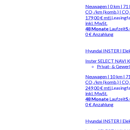
Neuwagen | 0 km | 71 
CO₂/km (komb.) | CO₂
179,00 €
mtl.
Leasingf
inkl. MwSt.
48
Monate
Laufzeit
5
0 € Anzahlung
Hyundai INSTER | Ele
Inster SELECT NAV
Privat- & Gewe
Neuwagen | 10 km | 71
CO₂/km (komb.) | CO₂
249,00 €
mtl.
Leasingf
inkl. MwSt.
48
Monate
Laufzeit
5
0 € Anzahlung
Hyundai INSTER | Ele