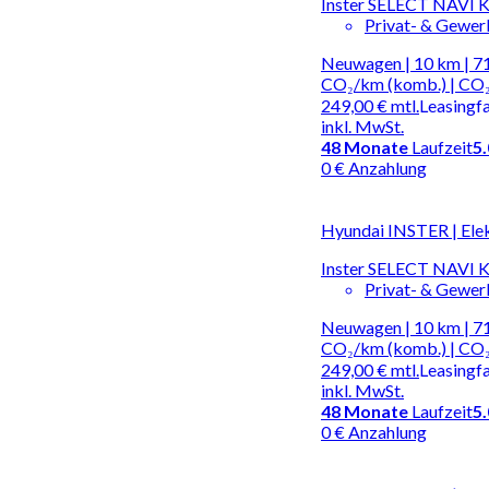
Inster SELECT NAV
Privat- & Gewe
Neuwagen | 10 km | 71
CO₂/km (komb.) | CO₂
249,00 €
mtl.
Leasingf
inkl. MwSt.
48
Monate
Laufzeit
5
0 € Anzahlung
Hyundai INSTER | Ele
Inster SELECT NAV
Privat- & Gewe
Neuwagen | 10 km | 71
CO₂/km (komb.) | CO₂
249,00 €
mtl.
Leasingf
inkl. MwSt.
48
Monate
Laufzeit
5
0 € Anzahlung