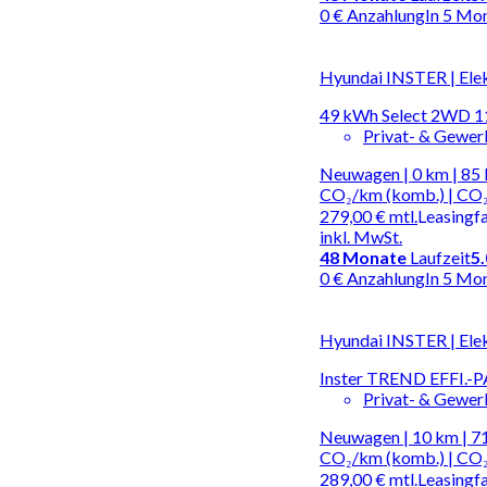
0 € Anzahlung
In 5 Mo
Hyundai INSTER | Ele
49 kWh Select 2WD 11
Privat- & Gewe
Neuwagen | 0 km | 85 
CO₂/km (komb.) | CO₂
279,00 €
mtl.
Leasingf
inkl. MwSt.
48
Monate
Laufzeit
5
0 € Anzahlung
In 5 Mo
Hyundai INSTER | Ele
Inster TREND EFFI.
Privat- & Gewe
Neuwagen | 10 km | 71
CO₂/km (komb.) | CO₂
289,00 €
mtl.
Leasingf