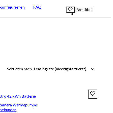
onfigurieren
FAQ
Anmelden
0
Leasingrate (niedrigste zuerst)
Sortieren nach
ktro 42 kWh Batterie
hrkamera Wärmepumpe
rbekunden