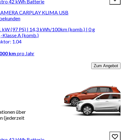
ktro 42 kWh Batterie
I KAMERA CARPLAY KLIMA USB
rbekunden
 kW (97 PS) | 14,3 kWh/100km (komb.) | 0 g
-Klasse A (komb.)
aktor
:
1.04
.000 km
pro Jahr
Zum Angebot
ationen über
 (jederzeit
ktro 42 kWh Batterie