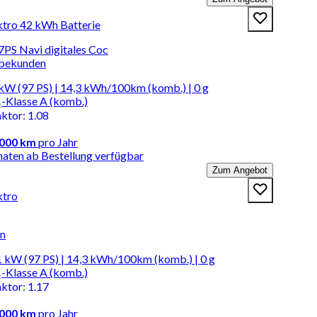
ktro 42 kWh Batterie
PS Navi digitales Coc
rbekunden
kW (97 PS) | 14,3 kWh/100km (komb.) | 0 g
-Klasse A (komb.)
aktor
:
1.08
.000 km
pro Jahr
naten ab Bestellung verfügbar
Zum Angebot
ktro
en
 kW (97 PS) | 14,3 kWh/100km (komb.) | 0 g
-Klasse A (komb.)
aktor
:
1.17
.000 km
pro Jahr