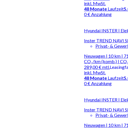
inkl. MwSt.
48
Monate
Laufzeit
5
0 € Anzahlung
Hyundai INSTER | Ele
Inster TREND NAVI
Privat- & Gewe
Neuwagen | 10 km | 71
CO₂/km (komb.) | CO₂
289,00 €
mtl.
Leasingf
inkl. MwSt.
48
Monate
Laufzeit
5
0 € Anzahlung
Hyundai INSTER | Ele
Inster TREND NAVI
Privat- & Gewe
Neuwagen | 10 km | 71