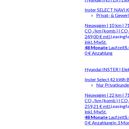
Inster SELECT NAV
Privat- & Gewe
Neuwagen | 10 km | 71
CO₂/km (komb.) | CO₂
249,00 €
mtl.
Leasingf
inkl. MwSt.
48
Monate
Laufzeit
5
0 € Anzahlung
Hyundai INSTER | Ele
Inster Select 42 kWh 
Nur Privatkund
Neuwagen | 22 km | 71
CO₂/km (komb.) | CO₂
259,21 €
mtl.
Leasingf
inkl. MwSt.
48
Monate
Laufzeit
5
0 € Anzahlung
In 3 Mo