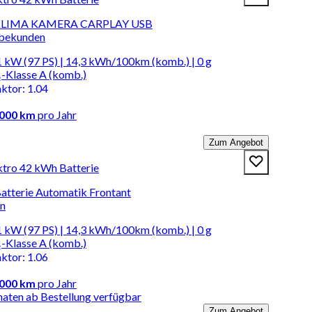
I KLIMA KAMERA CARPLAY USB
rbekunden
 kW (97 PS) | 14,3 kWh/100km (komb.) | 0 g
-Klasse A (komb.)
aktor
:
1.04
.000 km
pro Jahr
Zum Angebot
ktro 42 kWh Batterie
Batterie Automatik Frontant
en
 kW (97 PS) | 14,3 kWh/100km (komb.) | 0 g
-Klasse A (komb.)
aktor
:
1.06
.000 km
pro Jahr
naten ab Bestellung verfügbar
Zum Angebot