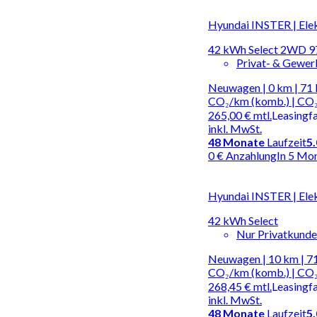
Hyundai INSTER | Ele
42 kWh Select 2WD 97
Privat- & Gewe
Neuwagen | 0 km | 71 
CO₂/km (komb.) | CO₂
265,00 €
mtl.
Leasingf
inkl. MwSt.
48
Monate
Laufzeit
5
0 € Anzahlung
In 5 Mo
Hyundai INSTER | Ele
42 kWh Select
Nur Privatkund
Neuwagen | 10 km | 71
CO₂/km (komb.) | CO₂
268,45 €
mtl.
Leasingf
inkl. MwSt.
48
Monate
Laufzeit
5