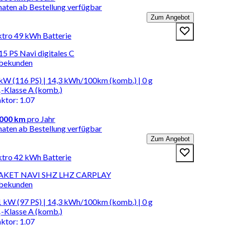
naten ab Bestellung verfügbar
Zum Angebot
ktro 49 kWh Batterie
5 PS Navi digitales C
rbekunden
kW (116 PS) | 14,3 kWh/100km (komb.) | 0 g
-Klasse A (komb.)
aktor
:
1.07
.000 km
pro Jahr
naten ab Bestellung verfügbar
Zum Angebot
ktro 42 kWh Batterie
-PAKET NAVI SHZ LHZ CARPLAY
rbekunden
 kW (97 PS) | 14,3 kWh/100km (komb.) | 0 g
-Klasse A (komb.)
aktor
:
1.07