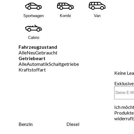
Sportwagen
Kombi
Van
Cabrio
Fahrzeugzustand
Alle
Neu
Gebraucht
Getriebeart
Alle
Automatik
Schaltgetriebe
Kraftstoffart
Keine Lea
Exklusive
Ich möcht
Produkte 
widerrufb
Benzin
Diesel