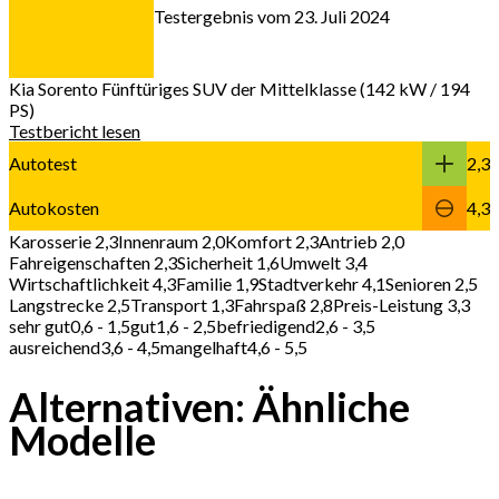
Testergebnis vom 23. Juli 2024
Kia Sorento
Fünftüriges SUV der Mittelklasse (142 kW / 194
PS)
Testbericht lesen
Autotest
2,3
Autokosten
4,3
Karosserie 2,3
Innenraum 2,0
Komfort 2,3
Antrieb 2,0
Fahreigenschaften 2,3
Sicherheit 1,6
Umwelt 3,4
Wirtschaftlichkeit 4,3
Familie 1,9
Stadtverkehr 4,1
Senioren 2,5
Langstrecke 2,5
Transport 1,3
Fahrspaß 2,8
Preis-Leistung 3,3
sehr gut
0,6 - 1,5
gut
1,6 - 2,5
befriedigend
2,6 - 3,5
ausreichend
3,6 - 4,5
mangelhaft
4,6 - 5,5
Alternativen: Ähnliche
Modelle