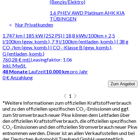
(Benzin/Elektro)
1.6 PHEV AWD Platinum AHK KIA
TÜBINGEN
Nur Privatkunden
1.747 km | 185 kW (252 PS) | 18,8 kWh/100km + 2,5
l/100km (gew. komb.), 7,9 l/100km (entladen, komb.) | 38 g
CO₂/km (gew. komb.) | CO₂-Klasse B (gew. komb.),
G (entladen, komb.)
760,28 €
mtl.
Leasingfaktor
:
1.06
inkl. MwSt.
48
Monate
Laufzeit
10.000 km
pro Jahr
0 € Anzahlung
Zum Angebot
1
*
Weitere Informationen zum offiziellen Kraftstoffverbrauch
und zu den offiziellen spezifischen CO₂-Emissionen und ggf.
zum Stromverbrauch neuer Pkw können dem Leitfaden über
den offiziellen Kraftstoffverbrauch, die offiziellen spezifischen
CO₂-Emissionen und den offiziellen Stromverbrauch neuer Pkw
entnommen werden. Dieser ist an allen Verkaufsstellen und bei
der Deutschen Automobil Treuhand GmbH unentgeltlich