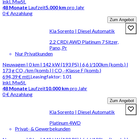
inkl. MwSt.
48
Monate
Laufzeit
5.000 km
pro Jahr
0 € Anzahlung
Zum Angebot
Kia Sorento | Diesel Automatik
2.2 CRDi AWD Platinum 7 Sitzer,
Pano, Pr
Nur Privatkunden
Neuwagen | 0 km | 142 kW (193 PS) | 6,6 l/100km (komb.) |
173 g CO₂/km (komb.) | CO₂-Klasse F (komb.)
694,39 €
mtl.
Leasingfaktor
:
1.01
inkl. MwSt.
48
Monate
Laufzeit
10.000 km
pro Jahr
0 € Anzahlung
Zum Angebot
Kia Sorento | Diesel Automatik
Platinum 4WD
Privat- & Gewerbekunden