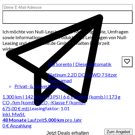
Ich möchte von Null-Leasing per E-Mail Angebote, Umfragen
sowie Informationen über Produkte und Leistungen von Null-
Leasing und der mobile.de GmbH erhalten (jederzeit
widerrufbar).
Kia Sorento | Diesel Automatik
Platinum 2.2D DCT AWD 7 Sitzer
Panoramad
Privat- & Gewerbekunden
1.300 km | 142 kW (193 PS) | 6,6 l/100km (komb.) | 173 g
CO₂/km (komb.) | CO₂-Klasse F (komb.)
675,00 €
mtl.
Leasingfaktor
:
1.01
inkl. MwSt.
48
Monate
Laufzeit
5.000 km
pro Jahr
0 € Anzahlung
Zum Angebot
Jetzt Deals erhalten