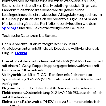
komfortabel und vielseitig einsetzbar, wahlweise als Fünf-,
Sechs- oder Siebensitzer. Das Modell eignet sich für private
Fahrer mit Platzbedarf ebenso wie für gewerbliche
Leasingnehmer, die ein praktisches Alltagsfahrzeug suchen. Im
Kia-Lineup positioniert sich der Sorento als großes SUV der
Marke und ergänzt das Portfolio neben Modellen wie dem
Sportage
und den Elektrofahrzeugen der EV-Reihe.
Technische Daten zum Kia Sorento
Der Kia Sorento ist als mittelgroßes SUV in drei
Antriebsvarianten erhältlich: als Diesel, als Vollhybrid und als
Plug-in-
Hybrid
.
Diesel:
2,2-Liter-Turbodiesel mit 142 kW (194 PS), kombiniert
mit einem 8-Gang-Doppelkupplungsgetriebe, wahlweise mit
Front- oder Allradantrieb
Vollhybrid:
1,6-Liter-T-GDI-Benziner mit Elektromotor,
Systemleistung 176 kW (239 PS), als Front- oder Allradantrieb
verfügbar
Plug-in-Hybrid:
1,6-Liter-T-GDI-Benziner mit stärkerem
Elektromotor, Systemleistung 212 kW (288 PS), ausschließlich
mit Allradantrieb
Elektrische Reichweite (PHEV):
bis zu 51 km rein elektrisch
nach WLTP