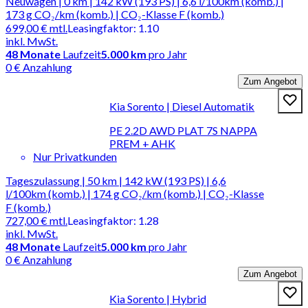
Neuwagen | 0 km | 142 kW (193 PS) | 6,6 l/100km (komb.) |
173 g CO₂/km (komb.) | CO₂-Klasse F (komb.)
699,00 €
mtl.
Leasingfaktor
:
1.10
inkl. MwSt.
48
Monate
Laufzeit
5.000 km
pro Jahr
0 € Anzahlung
Zum Angebot
Kia Sorento | Diesel Automatik
PE 2.2D AWD PLAT 7S NAPPA
PREM + AHK
Nur Privatkunden
Tageszulassung | 50 km | 142 kW (193 PS) | 6,6
l/100km (komb.) | 174 g CO₂/km (komb.) | CO₂-Klasse
F (komb.)
727,00 €
mtl.
Leasingfaktor
:
1.28
inkl. MwSt.
48
Monate
Laufzeit
5.000 km
pro Jahr
0 € Anzahlung
Zum Angebot
Kia Sorento | Hybrid