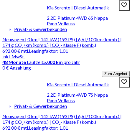
Kia Sorento | Diesel Automatik
2.2D Platinum 4WD 6S Nappa
Pano Vollauss
Privat- & Gewerbekunden
Neuwagen | 0 km | 142 kW (193 PS) | 6,6 l/100km (komb.) |
174 g CO₂/km (komb.) | CO₂-Klasse F (komb.)
692,00 €
mtl.
Leasingfaktor
:
1.01
inkl. MwSt.
48
Monate
Laufzeit
5.000 km
pro Jahr
0 € Anzahlung
Zum Angebot
Kia Sorento | Diesel Automatik
2.2D Platinum 4WD 7S Nappa
Pano Vollauss
Privat- & Gewerbekunden
Neuwagen | 0 km | 142 kW (193 PS) | 6,6 l/100km (komb.) |
174 g CO₂/km (komb.) | CO₂-Klasse F (komb.)
692,00 €
mtl.
Leasingfaktor
:
1.01