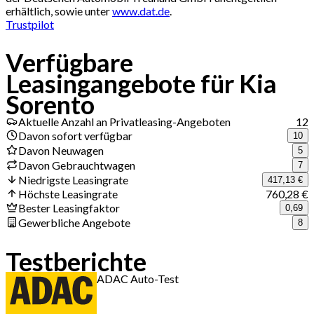
erhältlich, sowie unter
www.dat.de
.
Trustpilot
Verfügbare
Leasingangebote für Kia
Sorento
Aktuelle Anzahl an Privatleasing-Angeboten
12
Davon sofort verfügbar
10
Davon Neuwagen
5
Davon Gebrauchtwagen
7
Niedrigste Leasingrate
417,13 €
Höchste Leasingrate
760,28 €
Bester Leasingfaktor
0,69
Gewerbliche Angebote
8
Testberichte
ADAC Auto-Test