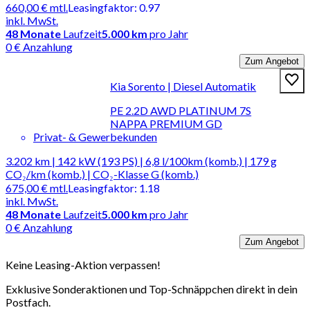
660,00 €
mtl.
Leasingfaktor
:
0.97
inkl. MwSt.
48
Monate
Laufzeit
5.000 km
pro Jahr
0 € Anzahlung
Zum Angebot
Kia Sorento | Diesel Automatik
PE 2.2D AWD PLATINUM 7S
NAPPA PREMIUM GD
Privat- & Gewerbekunden
3.202 km | 142 kW (193 PS) | 6,8 l/100km (komb.) | 179 g
CO₂/km (komb.) | CO₂-Klasse G (komb.)
675,00 €
mtl.
Leasingfaktor
:
1.18
inkl. MwSt.
48
Monate
Laufzeit
5.000 km
pro Jahr
0 € Anzahlung
Zum Angebot
Keine Leasing-Aktion verpassen!
Exklusive Sonderaktionen und Top-Schnäppchen direkt in dein
Postfach.