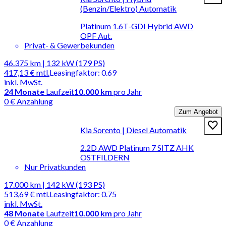
(Benzin/Elektro) Automatik
Platinum 1.6T-GDI Hybrid AWD
OPF Aut.
Privat- & Gewerbekunden
46.375 km | 132 kW (179 PS)
417,13 €
mtl.
Leasingfaktor
:
0.69
inkl. MwSt.
24
Monate
Laufzeit
10.000 km
pro Jahr
0 € Anzahlung
Zum Angebot
Kia Sorento | Diesel Automatik
2.2D AWD Platinum 7 SITZ AHK
OSTFILDERN
Nur Privatkunden
17.000 km | 142 kW (193 PS)
513,69 €
mtl.
Leasingfaktor
:
0.75
inkl. MwSt.
48
Monate
Laufzeit
10.000 km
pro Jahr
0 € Anzahlung