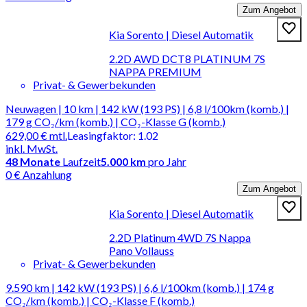
Zum Angebot
Kia Sorento | Diesel Automatik
2.2D AWD DCT8 PLATINUM 7S
NAPPA PREMIUM
Privat- & Gewerbekunden
Neuwagen | 10 km | 142 kW (193 PS) | 6,8 l/100km (komb.) |
179 g CO₂/km (komb.) | CO₂-Klasse G (komb.)
629,00 €
mtl.
Leasingfaktor
:
1.02
inkl. MwSt.
48
Monate
Laufzeit
5.000 km
pro Jahr
0 € Anzahlung
Zum Angebot
Kia Sorento | Diesel Automatik
2.2D Platinum 4WD 7S Nappa
Pano Vollauss
Privat- & Gewerbekunden
9.590 km | 142 kW (193 PS) | 6,6 l/100km (komb.) | 174 g
CO₂/km (komb.) | CO₂-Klasse F (komb.)