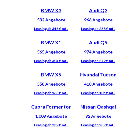
BMW X3
Audi Q3
BMW X1
Audi Q5
BMW X5
Hyundai Tucson
Cupra Formentor
Nissan Qashqai