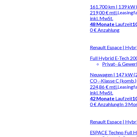
161.700 km | 139 kW 
219,00 €
mtl.
Leasingf
inkl. MwSt.
48
Monate
Laufzeit
1
0 € Anzahlung
Renault Espace | Hybr
Full Hybrid E-Tech 200
Privat- & Gewe
Neuwagen | 147 kW (20
CO₂-Klasse C (komb.)
224,86 €
mtl.
Leasingf
inkl. MwSt.
42
Monate
Laufzeit
1
0 € Anzahlung
In 3 Mo
Renault Espace | Hybr
ESPACE Techno Full 