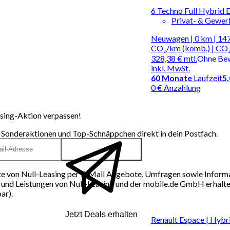
6 Techno Full Hybrid
Privat- & Gewe
Neuwagen | 0 km | 147
CO₂/km (komb.) | CO₂
328,38 €
mtl.
Ohne Be
inkl. MwSt.
60
Monate
Laufzeit
5
0 € Anzahlung
sing-Aktion verpassen!
 Sonderaktionen und Top-Schnäppchen direkt in dein Postfach.
e von Null-Leasing per E-Mail Angebote, Umfragen sowie Inform
und Leistungen von Null-Leasing und der mobile.de GmbH erhalten
ar).
Jetzt Deals erhalten
Renault Espace | Hybr