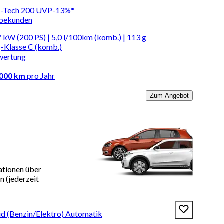
 E-Tech 200 UVP-13%*
rbekunden
 kW (200 PS) | 5,0 l/100km (komb.) | 113 g
-Klasse C (komb.)
wertung
.000 km
pro Jahr
Zum Angebot
ationen über
 (jederzeit
id (Benzin/Elektro) Automatik