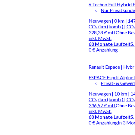
6 Techno Full Hybrid E
Nur Privatkund
Neuwagen | 0 km | 147
CO₂/km (komb.) | CO₂
328,38 €
mtl.
Ohne Be
inkl. MwSt.
60
Monate
Laufzeit
5
0 € Anzahlung
Renault Espace | Hybr
ESPACE Esprit Alpine
Privat- & Gewe
Neuwagen | 10 km | 14
CO₂/km (komb.) | CO₂
336,57 €
mtl.
Ohne Be
inkl. MwSt.
60
Monate
Laufzeit
5
0 € Anzahlung
In 3 Mo