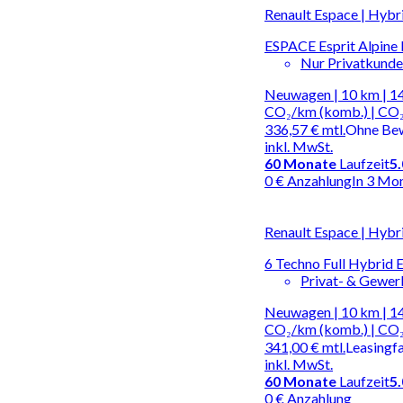
Renault Espace | Hybr
ESPACE Esprit Alpine 
Nur Privatkund
Neuwagen | 10 km | 14
CO₂/km (komb.) | CO₂
336,57 €
mtl.
Ohne Be
inkl. MwSt.
60
Monate
Laufzeit
5
0 € Anzahlung
In 3 Mo
Renault Espace | Hybr
6 Techno Full Hybrid E
Privat- & Gewe
Neuwagen | 10 km | 14
CO₂/km (komb.) | CO₂
341,00 €
mtl.
Leasingf
inkl. MwSt.
60
Monate
Laufzeit
5
0 € Anzahlung