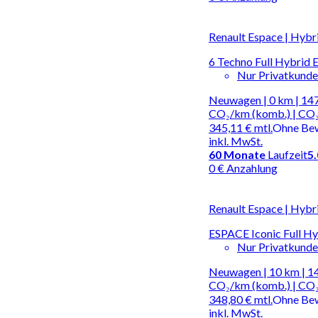
Renault Espace | Hybr
6 Techno Full Hybrid E
Nur Privatkund
Neuwagen | 0 km | 147
CO₂/km (komb.) | CO₂
345,11 €
mtl.
Ohne Be
inkl. MwSt.
60
Monate
Laufzeit
5
0 € Anzahlung
Renault Espace | Hybr
ESPACE Iconic Full Hy
Nur Privatkund
Neuwagen | 10 km | 14
CO₂/km (komb.) | CO₂
348,80 €
mtl.
Ohne Be
inkl. MwSt.