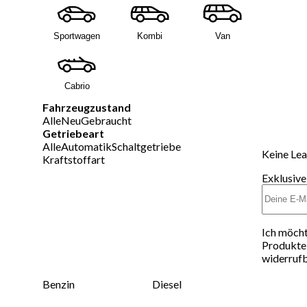
Sportwagen
Kombi
Van
Cabrio
Fahrzeugzustand
Alle
Neu
Gebraucht
Getriebeart
Alle
Automatik
Schaltgetriebe
Keine Lea
Kraftstoffart
Exklusive
Ich möcht
Produkte 
widerrufb
Benzin
Diesel