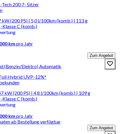
-Tech 200 7- Sitzer
en
 kW (200 PS) | 5,0 l/100km (komb.) | 113 g
-Klasse C (komb.)
wertung
.000 km
pro Jahr
Zum Angebot
id (Benzin/Elektro) Automatik
 Full Hybrid UVP-12%*
rbekunden
7 kW (200 PS) | 4,8 l/100km (komb.) | 109 g
-Klasse C (komb.)
wertung
.000 km
pro Jahr
naten ab Bestellung verfügbar
Zum Angebot