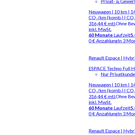
Privat- & Gewe
Neuwagen | 10 km | 14
CO₂/km (komb.) | CO₂
316,44 €
mtl.
Ohne Be
inkl. MwSt.
60
Monate
Laufzeit
5
0 € Anzahlung
In 3 Mo
Renault Espace | Hybr
ESPACE Techno Full Hy
Nur Privatkund
Neuwagen | 10 km | 14
CO₂/km (komb.) | CO₂
316,44 €
mtl.
Ohne Be
inkl. MwSt.
60
Monate
Laufzeit
5
0 € Anzahlung
In 3 Mo
Renault Espace | Hybr