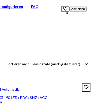
onfigurieren
FAQ
Anmelden
0
Leasingrate (niedrigste zuerst)
Sortieren nach
el Automatik
 dCi 190 LED+PDC+SHZ+ACC
en