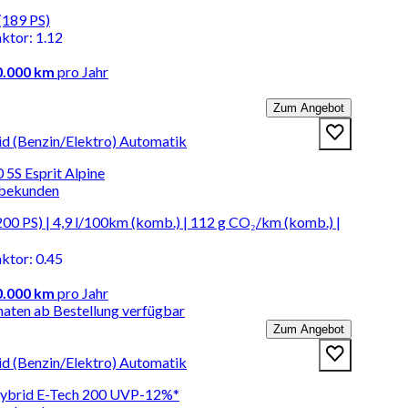
(189 PS)
aktor
:
1.12
0.000 km
pro Jahr
Zum Angebot
id (Benzin/Elektro) Automatik
 5S Esprit Alpine
rbekunden
0 PS) | 4,9 l/100km (komb.) | 112 g CO₂/km (komb.) |
aktor
:
0.45
0.000 km
pro Jahr
naten ab Bestellung verfügbar
Zum Angebot
id (Benzin/Elektro) Automatik
Hybrid E-Tech 200 UVP-12%*