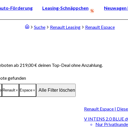
Auto-Förderung
Leasing-Schnäppchen
Neuwagen k
Suche
Renault Leasing
Renault Espace
geboten ab 219,00 € deinen Top-Deal ohne Anzahlung.
ote gefunden
Alle Filter löschen
e
Renault
Espace
Renault Espace | Dies
V INTENS 2.0 BLUE
Nur Privatkund