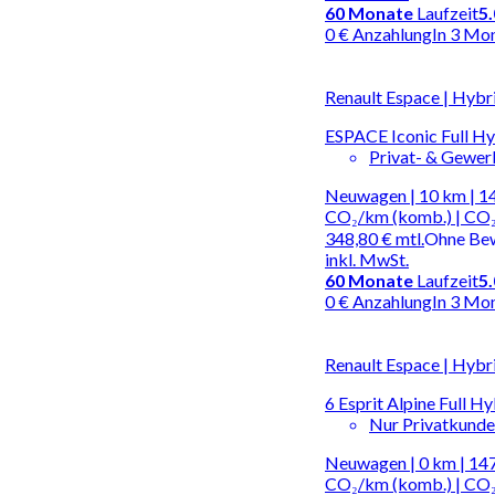
60
Monate
Laufzeit
5
0 € Anzahlung
In 3 Mo
Renault Espace | Hybr
ESPACE Iconic Full H
Privat- & Gewe
Neuwagen | 10 km | 14
CO₂/km (komb.) | CO₂
348,80 €
mtl.
Ohne Be
inkl. MwSt.
60
Monate
Laufzeit
5
0 € Anzahlung
In 3 Mo
Renault Espace | Hybr
6 Esprit Alpine Full H
Nur Privatkund
Neuwagen | 0 km | 147
CO₂/km (komb.) | CO₂