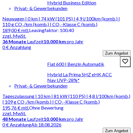
Hybrid Business Edition
Privat- & Gewerbekunden
Neuwagen | 0 km | 74 kW (101 PS) | 4,9 l/100km (komb.) |
110 g CO₂/km (komb.) | CO₂-Klasse C (komb.)
189,00 €
mtl.
Leasingfaktor
:
100.40
zzgl. MwSt.
36
Monate
Laufzeit
10.000 km
pro Jahr
0 € Anzahlung
Zum Angebot
Fiat 600 | Benzin Automatik
Hybrid La Prima SHZ eHK ACC
Nav UVP-28%*
Privat- & Gewerbekunden
Tageszulassung | 10 km | 81 kW (110 PS) | 4,8 l/100km (komb.)
| 109 g CO₂/km (komb.) | CO₂-Klasse C (komb.)
195,76 €
mtl.
Ohne Bewertung
zzgl. MwSt.
48
Monate
Laufzeit
10.000 km
pro Jahr
0 € Anzahlung
Ab 18.08.2026
Zum Angebot