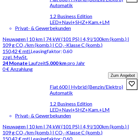
Automatik
1.2 Business Edition
LED+Navi+SHZ+Kam.+LM
Privat- & Gewerbekunden
Neuwagen | 10 km | 74 kW (101 PS) | 4,9 l/100km (komb.) |
109 g CO₂/km (komb.) | CO₂-Klasse C (komb.)
150,42 €
mtl.
Leasingfaktor
:
0.60
zzgl. MwSt.
24
Monate
Laufzeit
5.000 km
pro Jahr
0 € Anzahlung
Zum Angebot
Fiat 600 | Hybrid (Benzin/Elektro)
Automatik
1.2 Business Edition
LED+Navi+SHZ+Kam.+LM
Privat- & Gewerbekunden
Neuwagen | 10 km | 74 kW (101 PS) | 4,9 l/100km (komb.) |
109 g CO₂/km (komb.) | CO₂-Klasse C (komb.)
150,42 €
mtl.
Leasingfaktor
:
0.60