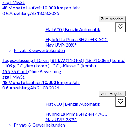
zzgl. MwSt.
48
Monate
Laufzeit
10.000 km
pro Jahr
0 € Anzahlung
Ab 18.08.2026
Zum Angebot
Fiat 600 | Benzin Automatik
Hybrid La Prima SHZ eHK ACC
Nav UVP-28%*
Privat- & Gewerbekunden
Tageszulassung | 10 km | 81 kW (110 PS) | 4,8 l/100km (komb.)
| 109 g CO₂/km (komb.) | CO₂-Klasse C (komb.)
195,76 €
mtl.
Ohne Bewertung
zzgl. MwSt.
48
Monate
Laufzeit
10.000 km
pro Jahr
0 € Anzahlung
Ab 21.08.2026
Zum Angebot
Fiat 600 | Benzin Automatik
Hybrid La Prima SHZ eHK ACC
Nav UVP-28%*
Privat- & Gewerbekunden