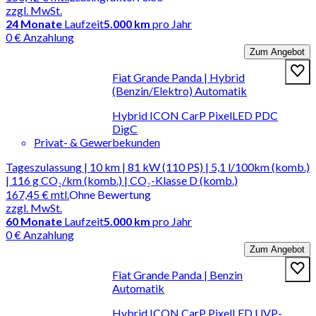
zzgl. MwSt.
24
Monate
Laufzeit
5.000 km
pro Jahr
0 € Anzahlung
Zum Angebot
Fiat Grande Panda | Hybrid
(Benzin/Elektro) Automatik
Hybrid ICON CarP PixelLED PDC
DigC
Privat- & Gewerbekunden
Tageszulassung | 10 km | 81 kW (110 PS) | 5,1 l/100km (komb.)
| 116 g CO₂/km (komb.) | CO₂-Klasse D (komb.)
167,45 €
mtl.
Ohne Bewertung
zzgl. MwSt.
60
Monate
Laufzeit
5.000 km
pro Jahr
0 € Anzahlung
Zum Angebot
Fiat Grande Panda | Benzin
Automatik
Hybrid ICON CarP PixelLED UVP-