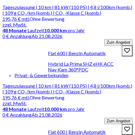
Tageszulassung | 10 km | 81 kW (110 PS) | 4,8 l/100km (komb.)
| 109 g CO₂/km (komb.) | CO₂-Klasse C (komb.)
195,76 €
mtl.
Ohne Bewertung
zzgl. MwSt.
48
Monate
Laufzeit
10.000 km
pro Jahr
0 € Anzahlung
Ab 21.08.2026
Zum Angebot
Fiat 600 | Benzin Automatik
Hybrid La Prima SHZ eHK ACC
Nav Kam 360°PDC
Privat- & Gewerbekunden
Tageszulassung | 10 km | 81 kW (110 PS) | 4,8 l/100km (komb.)
| 109 g CO₂/km (komb.) | CO₂-Klasse C (komb.)
195,76 €
mtl.
Ohne Bewertung
zzgl. MwSt.
48
Monate
Laufzeit
10.000 km
pro Jahr
0 € Anzahlung
Ab 21.08.2026
Zum Angebot
Fiat 600 | Benzin Automatik