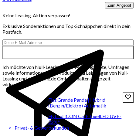
Zum Angebot
Keine Leasing-Aktion verpassen!
Exklusive Sonderaktionen und Top-Schnäppchen direkt in dein
Postfach.
Ich möchte von Null-Leasing per E-Mail Angebote, Umfragen
sowie Informationen über Produkte und Leistungen von Null-
Leasing und der mobile.de GmbH erhalten (jederzeit
widerrufbar).
Fiat Grande Panda | Hybrid
(Benzin/Elektro) Automatik
Hybrid ICON CarP PixelLED UVP-
22%*
Privat- & Gewerbekunden