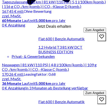
Tageszulassung | 10 km | 81 kW (110 PS) | 5,1 l/100km (komb.)
| 116 g CO₂/km (komb.) | CO₂-Klasse D (komb.)
167,45 €
mtl.
Ohne Bewertung
zzgl. MwSt.
60
Monate
Laufzeit
5.000 km
pro Jahr
0 € Anzahlung
Jetzt Deals erhalten
Zum Angebot
Fiat 600 | Benzin Automatik
1.2 Hybrid T3 81 kW DCT
BUSINESS EDITION
Privat- & Gewerbekunden
Neuwagen | 81 kW (110 PS) | 4,8 l/100km (komb.) | 109 g
CO₂/km (komb.) | CO₂-Klasse C (komb.)
170,26 €
mtl.
Leasingfaktor
:
0.68
zzgl. MwSt.
36
Monate
Laufzeit
5.000 km
pro Jahr
0 € Anzahlung
In 3 Monaten ab Bestellung verfügbar
Zum Angebot
Fiat 600 | Benzin Automatik