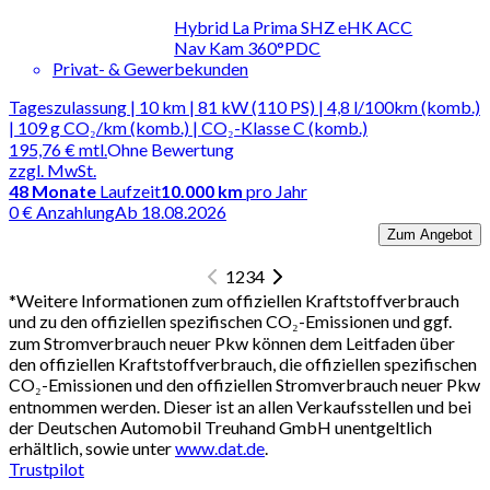
Hybrid La Prima SHZ eHK ACC
Nav Kam 360°PDC
Privat- & Gewerbekunden
Tageszulassung | 10 km | 81 kW (110 PS) | 4,8 l/100km (komb.)
| 109 g CO₂/km (komb.) | CO₂-Klasse C (komb.)
195,76 €
mtl.
Ohne Bewertung
zzgl. MwSt.
48
Monate
Laufzeit
10.000 km
pro Jahr
0 € Anzahlung
Ab 18.08.2026
Zum Angebot
1
2
3
4
*
Weitere Informationen zum offiziellen Kraftstoffverbrauch
und zu den offiziellen spezifischen CO₂-Emissionen und ggf.
zum Stromverbrauch neuer Pkw können dem Leitfaden über
den offiziellen Kraftstoffverbrauch, die offiziellen spezifischen
CO₂-Emissionen und den offiziellen Stromverbrauch neuer Pkw
entnommen werden. Dieser ist an allen Verkaufsstellen und bei
der Deutschen Automobil Treuhand GmbH unentgeltlich
erhältlich, sowie unter
www.dat.de
.
Trustpilot