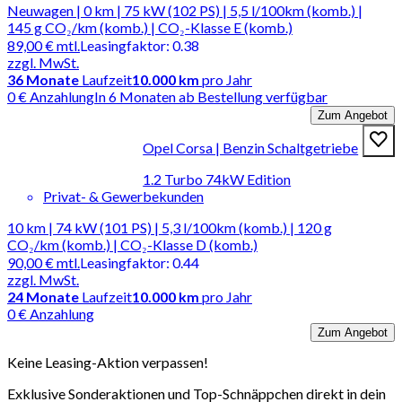
Neuwagen | 0 km | 75 kW (102 PS) | 5,5 l/100km (komb.) |
145 g CO₂/km (komb.) | CO₂-Klasse E (komb.)
89,00 €
mtl.
Leasingfaktor
:
0.38
zzgl. MwSt.
36
Monate
Laufzeit
10.000 km
pro Jahr
0 € Anzahlung
In 6 Monaten ab Bestellung verfügbar
Zum Angebot
Opel Corsa | Benzin Schaltgetriebe
1.2 Turbo 74kW Edition
Privat- & Gewerbekunden
10 km | 74 kW (101 PS) | 5,3 l/100km (komb.) | 120 g
CO₂/km (komb.) | CO₂-Klasse D (komb.)
90,00 €
mtl.
Leasingfaktor
:
0.44
zzgl. MwSt.
24
Monate
Laufzeit
10.000 km
pro Jahr
0 € Anzahlung
Zum Angebot
Keine Leasing-Aktion verpassen!
Exklusive Sonderaktionen und Top-Schnäppchen direkt in dein