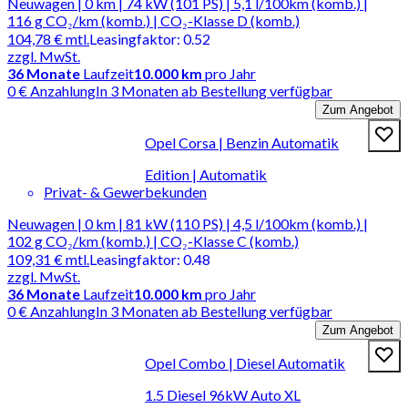
Neuwagen | 0 km | 74 kW (101 PS) | 5,1 l/100km (komb.) |
116 g CO₂/km (komb.) | CO₂-Klasse D (komb.)
104,78 €
mtl.
Leasingfaktor
:
0.52
zzgl. MwSt.
36
Monate
Laufzeit
10.000 km
pro Jahr
0 € Anzahlung
In 3 Monaten ab Bestellung verfügbar
Zum Angebot
Opel Corsa | Benzin Automatik
Edition | Automatik
Privat- & Gewerbekunden
Neuwagen | 0 km | 81 kW (110 PS) | 4,5 l/100km (komb.) |
102 g CO₂/km (komb.) | CO₂-Klasse C (komb.)
109,31 €
mtl.
Leasingfaktor
:
0.48
zzgl. MwSt.
36
Monate
Laufzeit
10.000 km
pro Jahr
0 € Anzahlung
In 3 Monaten ab Bestellung verfügbar
Zum Angebot
Opel Combo | Diesel Automatik
1.5 Diesel 96kW Auto XL