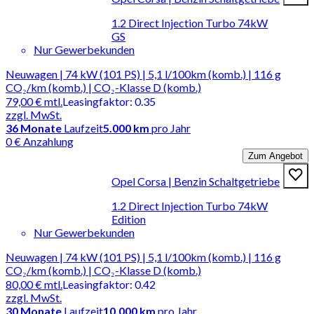
1.2 Direct Injection Turbo 74kW
GS
Nur Gewerbekunden
Neuwagen | 74 kW (101 PS) | 5,1 l/100km (komb.) | 116 g
CO₂/km (komb.) | CO₂-Klasse D (komb.)
79,00 €
mtl.
Leasingfaktor
:
0.35
zzgl. MwSt.
36
Monate
Laufzeit
5.000 km
pro Jahr
0 € Anzahlung
Zum Angebot
Opel Corsa | Benzin Schaltgetriebe
1.2 Direct Injection Turbo 74kW
Edition
Nur Gewerbekunden
Neuwagen | 74 kW (101 PS) | 5,1 l/100km (komb.) | 116 g
CO₂/km (komb.) | CO₂-Klasse D (komb.)
80,00 €
mtl.
Leasingfaktor
:
0.42
zzgl. MwSt.
30
Monate
Laufzeit
10.000 km
pro Jahr