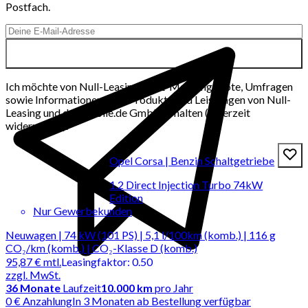
Postfach.
Ich möchte von Null-Leasing per E-Mail Angebote, Umfragen
sowie Informationen über Produkte und Leistungen von Null-
Leasing und der mobile.de GmbH erhalten (jederzeit
widerrufbar).
Opel Corsa | Benzin Schaltgetriebe
1.2 Direct Injection Turbo 74kW
Edition
Nur Gewerbekunden
Neuwagen | 74 kW (101 PS) | 5,1 l/100km (komb.) | 116 g
CO₂/km (komb.) | CO₂-Klasse D (komb.)
95,87 €
mtl.
Leasingfaktor
:
0.50
zzgl. MwSt.
36
Monate
Laufzeit
10.000 km
pro Jahr
0 € Anzahlung
In 3 Monaten ab Bestellung verfügbar