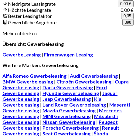
Niedrigste Leasingrate
0,00 €
Höchste Leasingrate
0,00 €
Bester Leasingfaktor
0,35
Gewerbliche Angebote
398
Mehr entdecken
Übersicht: Gewerbeleasing
GewerbeLeasing
|
Firmenwagen Leasing
Weitere Marken: Gewerbeleasing
Alfa Romeo Gewerbeleasing
|
Audi Gewerbeleasing
|
BMW Gewerbeleasing
|
Citroën Gewerbeleasing
|
Cupra
Gewerbeleasing
|
Dacia Gewerbeleasing
|
Ford
Gewerbeleasing
|
Hyundai Gewerbeleasing
|
Jaguar
Gewerbeleasing
|
Jeep Gewerbeleasing
|
Kia
Gewerbeleasing
|
Land Rover Gewerbeleasing
|
Maserati
Gewerbeleasing
|
Mazda Gewerbeleasing
|
Mercedes
Gewerbeleasing
|
MINI Gewerbeleasing
|
Mitsubishi
Gewerbeleasing
|
Nissan Gewerbeleasing
|
Peugeot
Gewerbeleasing
|
Porsche Gewerbeleasing
|
Renault
Gewerbeleasing
|
Seat Gewerbeleasing
|
Škoda