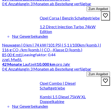
0 € Anzahlung
In 3 Monaten ab Bestellung verfügbar
Zum Angebot
Opel Corsa | Benzin Schaltgetriebe
1.2 Direct Injection Turbo 74kW
Edition
Nur Gewerbekunden
Neuwagen | 0 km | 74 kW (101 PS) | 5,1 l/100km (komb.) |
116 g CO₂/km (komb.) | CO₂-Klasse D (komb.)
85,00 €
mtl.
Leasingfaktor
:
0.44
zzgl. MwSt.
42
Monate
Laufzeit
10.000 km
pro Jahr
0 € Anzahlung
In 3 Monaten ab Bestellung verfügbar
Zum Angebot
Opel Combo | Diesel
Schaltgetriebe
Kombi 1.5 Diesel 75kW XL
Doppelkabine
Nur Gewerbekunden