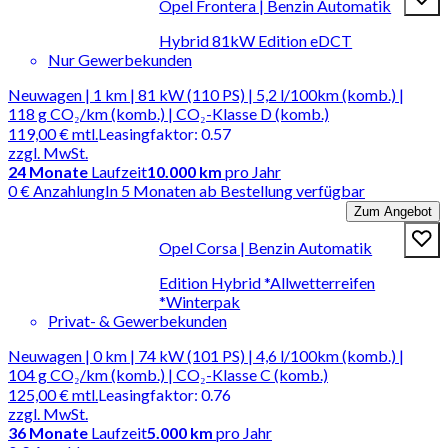
Opel Frontera | Benzin Automatik
Hybrid 81kW Edition eDCT
Nur Gewerbekunden
Neuwagen | 1 km | 81 kW (110 PS) | 5,2 l/100km (komb.) |
118 g CO₂/km (komb.) | CO₂-Klasse D (komb.)
119,00 €
mtl.
Leasingfaktor
:
0.57
zzgl. MwSt.
24
Monate
Laufzeit
10.000 km
pro Jahr
0 € Anzahlung
In 5 Monaten ab Bestellung verfügbar
Zum Angebot
Opel Corsa | Benzin Automatik
Edition Hybrid *Allwetterreifen
*Winterpak
Privat- & Gewerbekunden
Neuwagen | 0 km | 74 kW (101 PS) | 4,6 l/100km (komb.) |
104 g CO₂/km (komb.) | CO₂-Klasse C (komb.)
125,00 €
mtl.
Leasingfaktor
:
0.76
zzgl. MwSt.
36
Monate
Laufzeit
5.000 km
pro Jahr