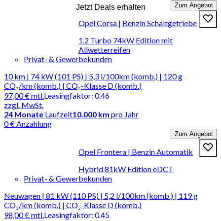
Zum Angebot
Jetzt Deals erhalten
Opel Corsa | Benzin Schaltgetriebe
1.2 Turbo 74kW Edition mit
Allwetterreifen
Privat- & Gewerbekunden
10 km | 74 kW (101 PS) | 5,3 l/100km (komb.) | 120 g
CO₂/km (komb.) | CO₂-Klasse D (komb.)
97,00 €
mtl.
Leasingfaktor
:
0.46
zzgl. MwSt.
24
Monate
Laufzeit
10.000 km
pro Jahr
0 € Anzahlung
Zum Angebot
Opel Frontera | Benzin Automatik
Hybrid 81kW Edition eDCT
Privat- & Gewerbekunden
Neuwagen | 81 kW (110 PS) | 5,2 l/100km (komb.) | 119 g
CO₂/km (komb.) | CO₂-Klasse D (komb.)
98,00 €
mtl.
Leasingfaktor
:
0.45