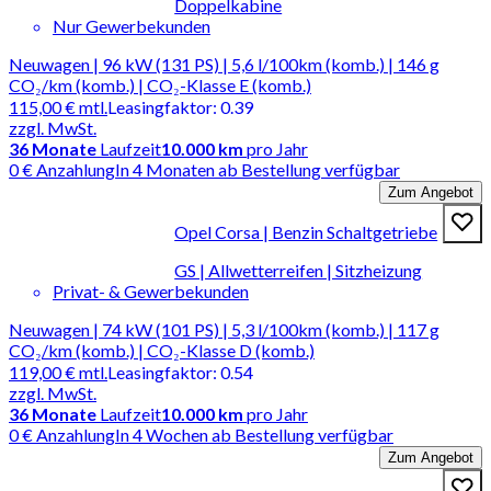
Doppelkabine
Nur Gewerbekunden
Neuwagen | 96 kW (131 PS) | 5,6 l/100km (komb.) | 146 g
CO₂/km (komb.) | CO₂-Klasse E (komb.)
115,00 €
mtl.
Leasingfaktor
:
0.39
zzgl. MwSt.
36
Monate
Laufzeit
10.000 km
pro Jahr
0 € Anzahlung
In 4 Monaten ab Bestellung verfügbar
Zum Angebot
Opel Corsa | Benzin Schaltgetriebe
GS | Allwetterreifen | Sitzheizung
Privat- & Gewerbekunden
Neuwagen | 74 kW (101 PS) | 5,3 l/100km (komb.) | 117 g
CO₂/km (komb.) | CO₂-Klasse D (komb.)
119,00 €
mtl.
Leasingfaktor
:
0.54
zzgl. MwSt.
36
Monate
Laufzeit
10.000 km
pro Jahr
0 € Anzahlung
In 4 Wochen ab Bestellung verfügbar
Zum Angebot