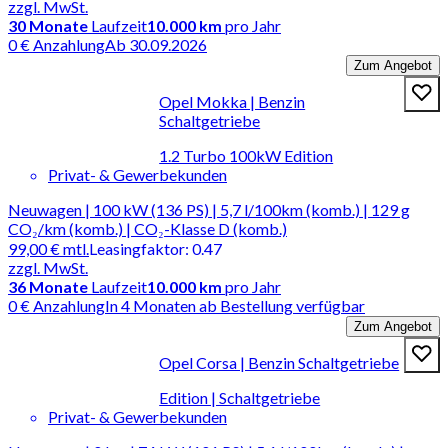
zzgl. MwSt.
30
Monate
Laufzeit
10.000 km
pro Jahr
0 € Anzahlung
Ab 30.09.2026
Zum Angebot
Opel Mokka | Benzin
Schaltgetriebe
1.2 Turbo 100kW Edition
Privat- & Gewerbekunden
Neuwagen | 100 kW (136 PS) | 5,7 l/100km (komb.) | 129 g
CO₂/km (komb.) | CO₂-Klasse D (komb.)
99,00 €
mtl.
Leasingfaktor
:
0.47
zzgl. MwSt.
36
Monate
Laufzeit
10.000 km
pro Jahr
0 € Anzahlung
In 4 Monaten ab Bestellung verfügbar
Zum Angebot
Opel Corsa | Benzin Schaltgetriebe
Edition | Schaltgetriebe
Privat- & Gewerbekunden