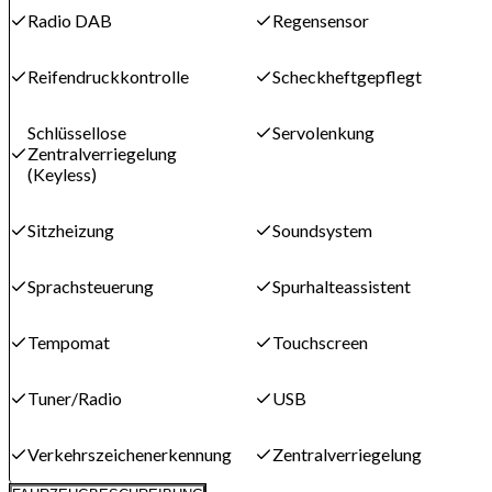
Radio DAB
Regensensor
Reifendruckkontrolle
Scheckheftgepflegt
Schlüssellose
Servolenkung
Zentralverriegelung
(Keyless)
Sitzheizung
Soundsystem
Sprachsteuerung
Spurhalteassistent
Tempomat
Touchscreen
Tuner/Radio
USB
Verkehrszeichenerkennung
Zentralverriegelung