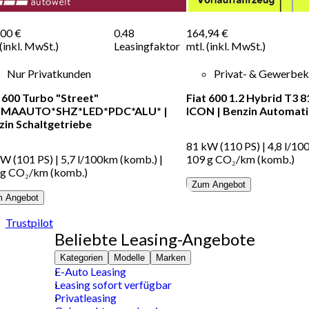
,00 €
0.48
164,94 €
 (inkl. MwSt.)
Leasingfaktor
mtl. (inkl. MwSt.)
Nur Privatkunden
Privat- & Gewerbe
t 600 Turbo "Street"
Fiat 600 1.2 Hybrid T3
IMAAUTO*SHZ*LED*PDC*ALU*
|
ICON
|
Benzin
Automati
zin
Schaltgetriebe
81 kW (110 PS)
|
4,8 l/10
kW (101 PS)
|
5,7 l/100km (komb.)
|
109 g CO₂/km (komb.)
 g CO₂/km (komb.)
Zum Angebot
 Angebot
Trustpilot
Beliebte Leasing-Angebote
Kategorien
Modelle
Marken
E-Auto Leasing
Leasing sofort verfügbar
Privatleasing