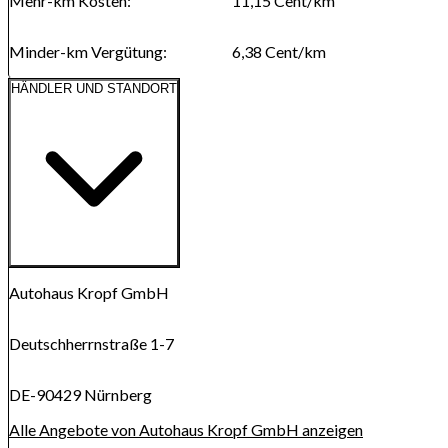
Mehr-km Kosten
:
11,15
Cent/km
Minder-km Vergütung
:
6,38
Cent/km
HÄNDLER UND STANDORT
Route anzeigen
Karte wird geladen...
Autohaus Kropf GmbH
Deutschherrnstraße 1-7
DE-90429 Nürnberg
Alle Angebote von Autohaus Kropf GmbH anzeigen