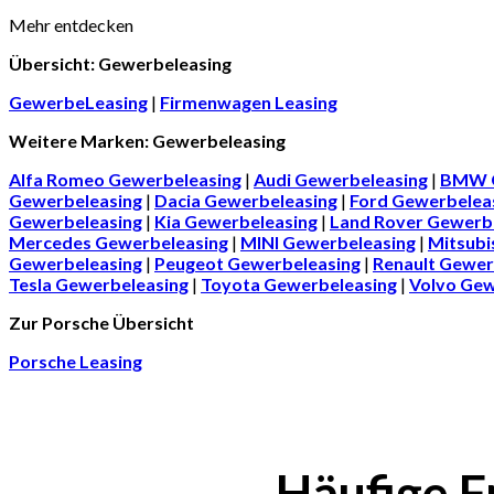
Mehr entdecken
Übersicht: Gewerbeleasing
GewerbeLeasing
|
Firmenwagen Leasing
Weitere Marken: Gewerbeleasing
Alfa Romeo Gewerbeleasing
|
Audi Gewerbeleasing
|
BMW G
Gewerbeleasing
|
Dacia Gewerbeleasing
|
Ford Gewerbelea
Gewerbeleasing
|
Kia Gewerbeleasing
|
Land Rover Gewerb
Mercedes Gewerbeleasing
|
MINI Gewerbeleasing
|
Mitsubi
Gewerbeleasing
|
Peugeot Gewerbeleasing
|
Renault Gewer
Tesla Gewerbeleasing
|
Toyota Gewerbeleasing
|
Volvo Gew
Zur Porsche Übersicht
Porsche Leasing
Häufige F