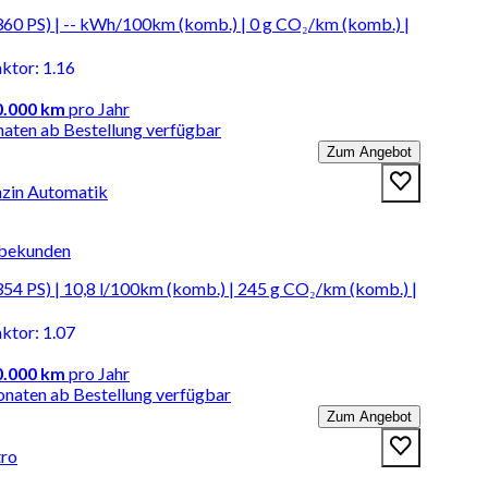
60 PS) | -- kWh/100km (komb.) | 0 g CO₂/km (komb.) |
aktor
:
1.16
0.000 km
pro Jahr
naten ab Bestellung verfügbar
Zum Angebot
nzin Automatik
rbekunden
4 PS) | 10,8 l/100km (komb.) | 245 g CO₂/km (komb.) |
aktor
:
1.07
0.000 km
pro Jahr
onaten ab Bestellung verfügbar
Zum Angebot
tro