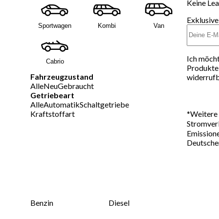
Keine Lea
Exklusive
Sportwagen
Kombi
Van
Ich möcht
Cabrio
Produkte 
Fahrzeugzustand
widerrufb
Alle
Neu
Gebraucht
Getriebeart
Alle
Automatik
Schaltgetriebe
*
Weitere 
Kraftstoffart
Stromverb
Emissione
Deutschen
Benzin
Diesel