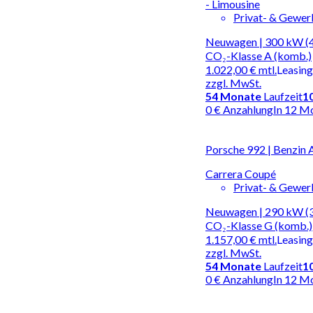
- Limousine
Privat- & Gewe
Neuwagen | 300 kW (4
CO₂-Klasse A (komb.)
1.022,00 €
mtl.
Leasing
zzgl. MwSt.
54
Monate
Laufzeit
1
0 € Anzahlung
In 12 M
Porsche 992 | Benzin
Carrera Coupé
Privat- & Gewe
Neuwagen | 290 kW (39
CO₂-Klasse G (komb.)
1.157,00 €
mtl.
Leasing
zzgl. MwSt.
54
Monate
Laufzeit
1
0 € Anzahlung
In 12 M