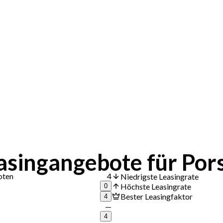
asingangebote für Por
oten
4
Niedrigste Leasingrate
Höchste Leasingrate
0
Bester Leasingfaktor
4
—
4