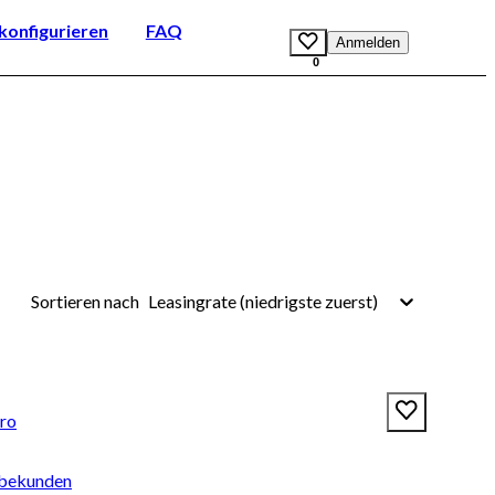
onfigurieren
FAQ
Anmelden
0
Leasingrate (niedrigste zuerst)
Sortieren nach
tro
rbekunden