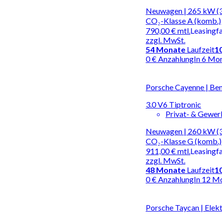
Neuwagen | 265 kW (3
CO₂-Klasse A (komb.)
790,00 €
mtl.
Leasingf
zzgl. MwSt.
54
Monate
Laufzeit
1
0 € Anzahlung
In 6 Mo
Porsche Cayenne | Be
3.0 V6 Tiptronic
Privat- & Gewe
Neuwagen | 260 kW (35
CO₂-Klasse G (komb.)
911,00 €
mtl.
Leasingf
zzgl. MwSt.
48
Monate
Laufzeit
1
0 € Anzahlung
In 12 M
Porsche Taycan | Elek