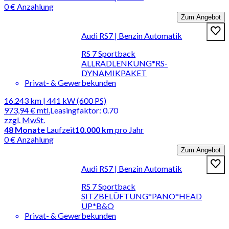
0 € Anzahlung
Zum Angebot
Audi RS7 | Benzin Automatik
RS 7 Sportback
ALLRADLENKUNG*RS-
DYNAMIKPAKET
Privat- & Gewerbekunden
16.243 km | 441 kW (600 PS)
973,94 €
mtl.
Leasingfaktor
:
0.70
zzgl. MwSt.
48
Monate
Laufzeit
10.000 km
pro Jahr
0 € Anzahlung
Zum Angebot
Audi RS7 | Benzin Automatik
RS 7 Sportback
SITZBELÜFTUNG*PANO*HEAD
UP*B&O
Privat- & Gewerbekunden