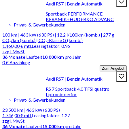
Audi RS7 | Benzin Automatik
Sportback PERFORMANCE
KERAMIK+HUD+B&O ADVANC
Privat- & Gewerbekunden
100 km | 463 kW (630 PS) | 12,2 l/100km (komb.) | 277 g
CO₂/km (komb.) | CO₂-Klasse G (komb.)
1.460,00 €
mtl.
Leasingfaktor
:
0.96
zzgl. MwSt.
36
Monate
Laufzeit
10.000 km
pro Jahr
0 € Anzahlung
Zum Angebot
Audi RS7 | Benzin Automatik
RS 7 Sportback 4.0 TFSI quattro
tiptronic perfor
Privat- & Gewerbekunden
23.500 km | 463 kW (630 PS)
1.746,00 €
mtl.
Leasingfaktor
:
1.27
zzgl. MwSt.
36
Monate
Laufzeit
15.000 km
pro Jahr