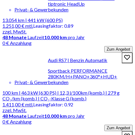
tiptronic HeadUp
Privat- & Gewerbekunden
13.054 km | 441 kW (600 PS)
1.251,00 €
mtl.
Leasingfaktor
:
0.89
zzgl. MwSt.
48
Monate
Laufzeit
10.000 km
pro Jahr
0 € Anzahlung
Zum Angebot
Audi RS7 | Benzin Automatik
Sportback PERFORMANCE
280KM/H+PANO+360°+HUD+
Privat- & Gewerbekunden
100 km | 463 kW (630 PS) | 12,3 l/100km (komb.) | 279 g
CO₂/km (komb.) | CO₂-Klasse G (komb.)
1.411,00 €
mtl.
Leasingfaktor
:
0.92
zzgl. MwSt.
48
Monate
Laufzeit
10.000 km
pro Jahr
0 € Anzahlung
Zum Angebot