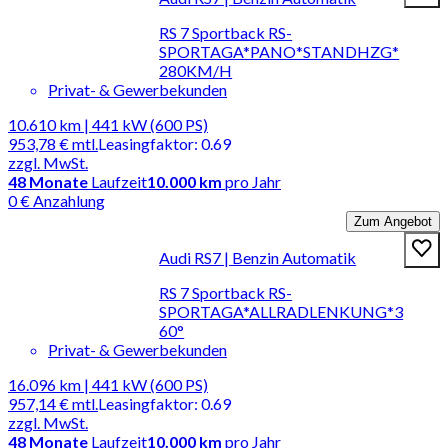
RS 7 Sportback RS-
SPORTAGA*PANO*STANDHZG*
280KM/H
Privat- & Gewerbekunden
10.610 km | 441 kW (600 PS)
953,78 €
mtl.
Leasingfaktor
:
0.69
zzgl. MwSt.
48
Monate
Laufzeit
10.000 km
pro Jahr
0 € Anzahlung
Zum Angebot
Audi RS7 | Benzin Automatik
RS 7 Sportback RS-
SPORTAGA*ALLRADLENKUNG*3
60°
Privat- & Gewerbekunden
16.096 km | 441 kW (600 PS)
957,14 €
mtl.
Leasingfaktor
:
0.69
zzgl. MwSt.
48
Monate
Laufzeit
10.000 km
pro Jahr