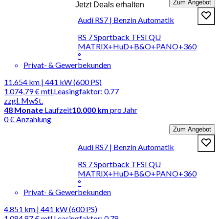
Zum Angebot
Jetzt Deals erhalten
Audi RS7 | Benzin Automatik
RS 7 Sportback TFSI QU
MATRIX+HuD+B&O+PANO+360
°
Privat- & Gewerbekunden
11.654 km | 441 kW (600 PS)
1.074,79 €
mtl.
Leasingfaktor
:
0.77
zzgl. MwSt.
48
Monate
Laufzeit
10.000 km
pro Jahr
0 € Anzahlung
Zum Angebot
Audi RS7 | Benzin Automatik
RS 7 Sportback TFSI QU
MATRIX+HuD+B&O+PANO+360
°
Privat- & Gewerbekunden
4.851 km | 441 kW (600 PS)
1.084,87 €
mtl.
Leasingfaktor
:
0.78