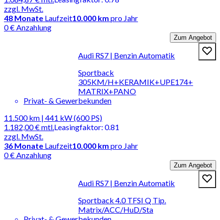
zzgl. MwSt.
48
Monate
Laufzeit
10.000 km
pro Jahr
0 € Anzahlung
Zum Angebot
Audi RS7 | Benzin Automatik
Sportback
305KM/H+KERAMIK+UPE174+
MATRIX+PANO
Privat- & Gewerbekunden
11.500 km | 441 kW (600 PS)
1.182,00 €
mtl.
Leasingfaktor
:
0.81
zzgl. MwSt.
36
Monate
Laufzeit
10.000 km
pro Jahr
0 € Anzahlung
Zum Angebot
Audi RS7 | Benzin Automatik
Sportback 4.0 TFSI Q Tip.
Matrix/ACC/HuD/Sta
Privat- & Gewerbekunden