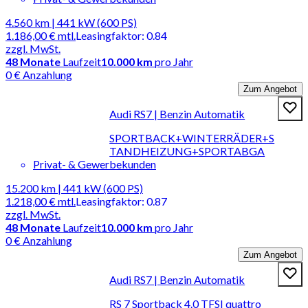
4.560 km | 441 kW (600 PS)
1.186,00 €
mtl.
Leasingfaktor
:
0.84
zzgl. MwSt.
48
Monate
Laufzeit
10.000 km
pro Jahr
0 € Anzahlung
Zum Angebot
Audi RS7 | Benzin Automatik
SPORTBACK+WINTERRÄDER+S
TANDHEIZUNG+SPORTABGA
Privat- & Gewerbekunden
15.200 km | 441 kW (600 PS)
1.218,00 €
mtl.
Leasingfaktor
:
0.87
zzgl. MwSt.
48
Monate
Laufzeit
10.000 km
pro Jahr
0 € Anzahlung
Zum Angebot
Audi RS7 | Benzin Automatik
RS 7 Sportback 4.0 TFSI quattro