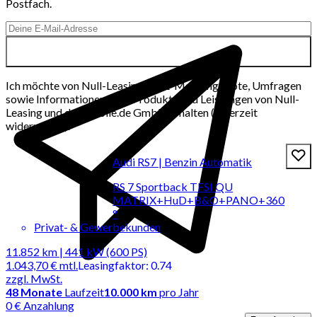
Postfach.
Ich möchte von Null-Leasing per E-Mail Angebote, Umfragen
sowie Informationen über Produkte und Leistungen von Null-
Leasing und der mobile.de GmbH erhalten (jederzeit
widerrufbar).
Audi RS7 | Benzin Automatik
RS 7 Sportback TFSI QU
MATRIX+HuD+B&O+PANO+360
°
Privat- & Gewerbekunden
11.852 km | 441 kW (600 PS)
1.043,70 €
mtl.
Leasingfaktor
:
0.74
zzgl. MwSt.
48
Monate
Laufzeit
10.000 km
pro Jahr
0 € Anzahlung