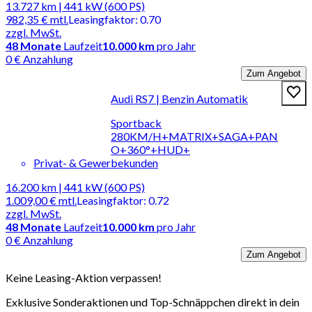
13.727 km | 441 kW (600 PS)
982,35 €
mtl.
Leasingfaktor
:
0.70
zzgl. MwSt.
48
Monate
Laufzeit
10.000 km
pro Jahr
0 € Anzahlung
Zum Angebot
Audi RS7 | Benzin Automatik
Sportback
280KM/H+MATRIX+SAGA+PAN
O+360°+HUD+
Privat- & Gewerbekunden
16.200 km | 441 kW (600 PS)
1.009,00 €
mtl.
Leasingfaktor
:
0.72
zzgl. MwSt.
48
Monate
Laufzeit
10.000 km
pro Jahr
0 € Anzahlung
Zum Angebot
Keine Leasing-Aktion verpassen!
Exklusive Sonderaktionen und Top-Schnäppchen direkt in dein