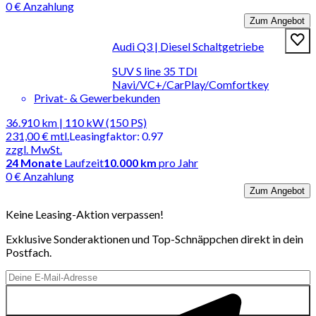
0 € Anzahlung
Zum Angebot
Audi Q3 | Diesel Schaltgetriebe
SUV S line 35 TDI
Navi/VC+/CarPlay/Comfortkey
Privat- & Gewerbekunden
36.910 km | 110 kW (150 PS)
231,00 €
mtl.
Leasingfaktor
:
0.97
zzgl. MwSt.
24
Monate
Laufzeit
10.000 km
pro Jahr
0 € Anzahlung
Zum Angebot
Keine Leasing-Aktion verpassen!
Exklusive Sonderaktionen und Top-Schnäppchen direkt in dein
Postfach.