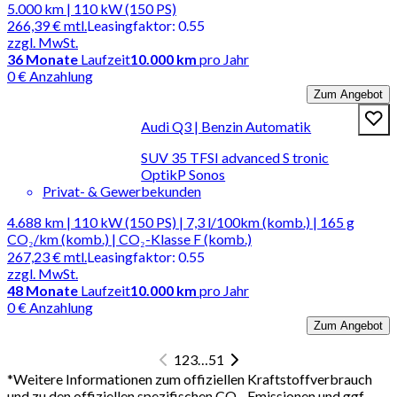
5.000 km | 110 kW (150 PS)
266,39 €
mtl.
Leasingfaktor
:
0.55
zzgl. MwSt.
36
Monate
Laufzeit
10.000 km
pro Jahr
0 € Anzahlung
Zum Angebot
Audi Q3 | Benzin Automatik
SUV 35 TFSI advanced S tronic
OptikP Sonos
Privat- & Gewerbekunden
4.688 km | 110 kW (150 PS) | 7,3 l/100km (komb.) | 165 g
CO₂/km (komb.) | CO₂-Klasse F (komb.)
267,23 €
mtl.
Leasingfaktor
:
0.55
zzgl. MwSt.
48
Monate
Laufzeit
10.000 km
pro Jahr
0 € Anzahlung
Zum Angebot
1
2
3
…
51
*
Weitere Informationen zum offiziellen Kraftstoffverbrauch
und zu den offiziellen spezifischen CO₂-Emissionen und ggf.