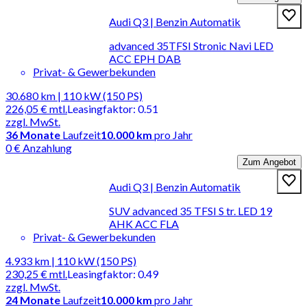
Audi Q3 | Benzin Automatik
advanced 35TFSI Stronic Navi LED
ACC EPH DAB
Privat- & Gewerbekunden
30.680 km | 110 kW (150 PS)
226,05 €
mtl.
Leasingfaktor
:
0.51
zzgl. MwSt.
36
Monate
Laufzeit
10.000 km
pro Jahr
0 € Anzahlung
Zum Angebot
Audi Q3 | Benzin Automatik
SUV advanced 35 TFSI S tr. LED 19
AHK ACC FLA
Privat- & Gewerbekunden
4.933 km | 110 kW (150 PS)
230,25 €
mtl.
Leasingfaktor
:
0.49
zzgl. MwSt.
24
Monate
Laufzeit
10.000 km
pro Jahr