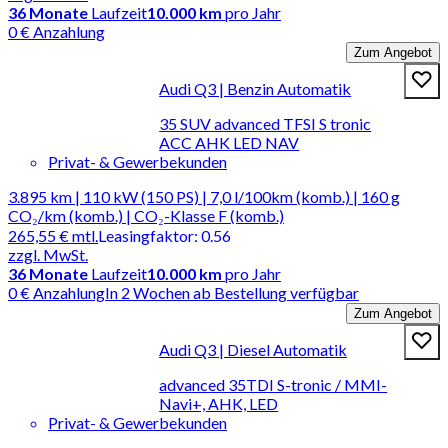
36
Monate
Laufzeit
10.000 km
pro Jahr
0 € Anzahlung
Zum Angebot
Audi Q3 | Benzin Automatik
35 SUV advanced TFSI S tronic
ACC AHK LED NAV
Privat- & Gewerbekunden
3.895 km | 110 kW (150 PS) | 7,0 l/100km (komb.) | 160 g
CO₂/km (komb.) | CO₂-Klasse F (komb.)
265,55 €
mtl.
Leasingfaktor
:
0.56
zzgl. MwSt.
36
Monate
Laufzeit
10.000 km
pro Jahr
0 € Anzahlung
In 2 Wochen ab Bestellung verfügbar
Zum Angebot
Audi Q3 | Diesel Automatik
advanced 35TDI S-tronic / MMI-
Navi+, AHK, LED
Privat- & Gewerbekunden