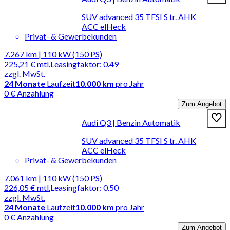
SUV advanced 35 TFSI S tr. AHK
ACC elHeck
Privat- & Gewerbekunden
7.267 km | 110 kW (150 PS)
225,21 €
mtl.
Leasingfaktor
:
0.49
zzgl. MwSt.
24
Monate
Laufzeit
10.000 km
pro Jahr
0 € Anzahlung
Zum Angebot
Audi Q3 | Benzin Automatik
SUV advanced 35 TFSI S tr. AHK
ACC elHeck
Privat- & Gewerbekunden
7.061 km | 110 kW (150 PS)
226,05 €
mtl.
Leasingfaktor
:
0.50
zzgl. MwSt.
24
Monate
Laufzeit
10.000 km
pro Jahr
0 € Anzahlung
Zum Angebot