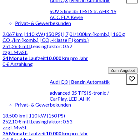
Audi Q3 | Benzin Automatik
SUV S line 35 TFSI S tr. AHK 19
ACC FLA Keyle
Privat- & Gewerbekunden
2.067 km | 110 kW (150 PS) | 7,0 l/100km (komb.) | 160 g
CO₂/km (komb.) | CO₂-Klasse F (komb.)
251,26 €
mtl.
Leasingfaktor
:
0.52
zzgl. MwSt.
24
Monate
Laufzeit
10.000 km
pro Jahr
0 € Anzahlung
Zum Angebot
Audi Q3 | Benzin Automatik
advanced 35 TFSI S-tronic /
CarPlay, LED, AHK
Privat- & Gewerbekunden
18.500 km | 110 kW (150 PS)
252,10 €
mtl.
Leasingfaktor
:
0.53
zzgl. MwSt.
36
Monate
Laufzeit
10.000 km
pro Jahr
0 € Anzahlung