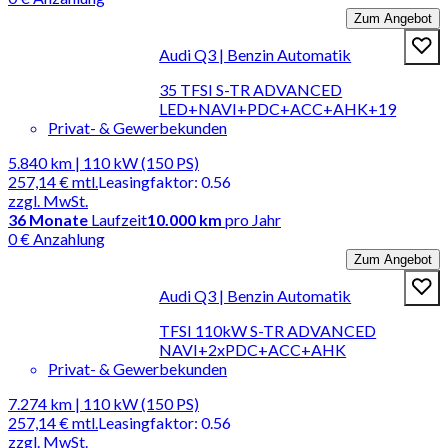
Zum Angebot
Audi Q3 | Benzin Automatik
35 TFSI S-TR ADVANCED
LED+NAVI+PDC+ACC+AHK+19
Privat- & Gewerbekunden
5.840 km | 110 kW (150 PS)
257,14 €
mtl.
Leasingfaktor
:
0.56
zzgl. MwSt.
36
Monate
Laufzeit
10.000 km
pro Jahr
0 € Anzahlung
Zum Angebot
Audi Q3 | Benzin Automatik
TFSI 110kW S-TR ADVANCED
NAVI+2xPDC+ACC+AHK
Privat- & Gewerbekunden
7.274 km | 110 kW (150 PS)
257,14 €
mtl.
Leasingfaktor
:
0.56
zzgl. MwSt.