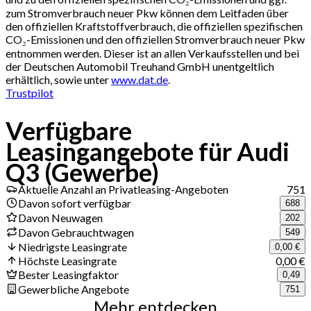
zum Stromverbrauch neuer Pkw können dem Leitfaden über
den offiziellen Kraftstoffverbrauch, die offiziellen spezifischen
CO₂-Emissionen und den offiziellen Stromverbrauch neuer Pkw
entnommen werden. Dieser ist an allen Verkaufsstellen und bei
der Deutschen Automobil Treuhand GmbH unentgeltlich
erhältlich, sowie unter
www.dat.de
.
Trustpilot
Verfügbare
Leasingangebote für Audi
Q3 (Gewerbe)
Aktuelle Anzahl an Privatleasing-Angeboten
751
Davon sofort verfügbar
688
Davon Neuwagen
202
Davon Gebrauchtwagen
549
Niedrigste Leasingrate
0,00 €
Höchste Leasingrate
0,00 €
Bester Leasingfaktor
0,49
Gewerbliche Angebote
751
Mehr entdecken