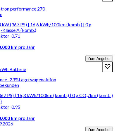
e-tron performance 270
en
 kW (367 PS) | 16,6 kWh/100km (komb.) | 0 g
-Klasse A (komb.)
aktor
:
0.71
0.000 km
pro Jahr
Zum Angebot
 kWh Batterie
ance -23%Lagerwagenaktion
rbekunden
67 PS) | 16,3 kWh/100km (komb.) | 0 g CO₂/km (komb.)
)
aktor
:
0.95
0.000 km
pro Jahr
9.2026
Zum Angebot