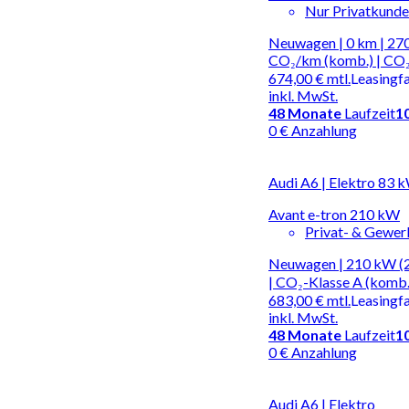
Nur Privatkund
Neuwagen | 0 km | 270
CO₂/km (komb.) | CO₂
674,00 €
mtl.
Leasingf
inkl. MwSt.
48
Monate
Laufzeit
1
0 € Anzahlung
Audi A6 | Elektro 83 
Avant e-tron 210 kW
Privat- & Gewe
Neuwagen | 210 kW (2
| CO₂-Klasse A (komb.
683,00 €
mtl.
Leasingf
inkl. MwSt.
48
Monate
Laufzeit
1
0 € Anzahlung
Audi A6 | Elektro