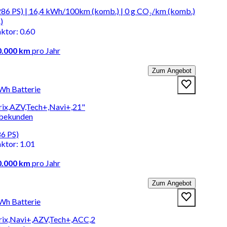
286 PS) | 16,4 kWh/100km (komb.) | 0 g CO₂/km (komb.)
)
aktor
:
0.60
0.000 km
pro Jahr
Zum Angebot
kWh Batterie
rix,AZV,Tech+,Navi+,21"
rbekunden
86 PS)
aktor
:
1.01
0.000 km
pro Jahr
Zum Angebot
kWh Batterie
rix,Navi+,AZV,Tech+,ACC,2