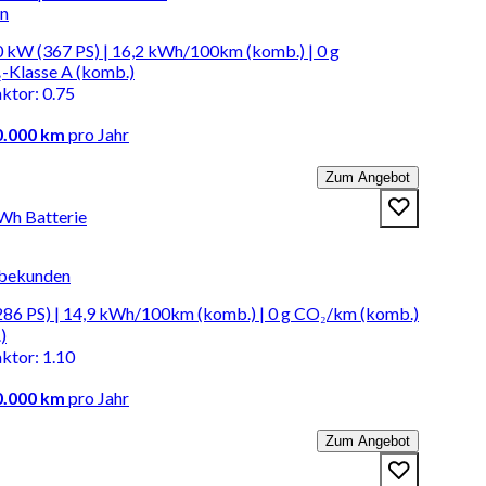
en
 kW (367 PS) | 16,2 kWh/100km (komb.) | 0 g
-Klasse A (komb.)
aktor
:
0.75
0.000 km
pro Jahr
Zum Angebot
kWh Batterie
rbekunden
86 PS) | 14,9 kWh/100km (komb.) | 0 g CO₂/km (komb.)
)
aktor
:
1.10
0.000 km
pro Jahr
Zum Angebot