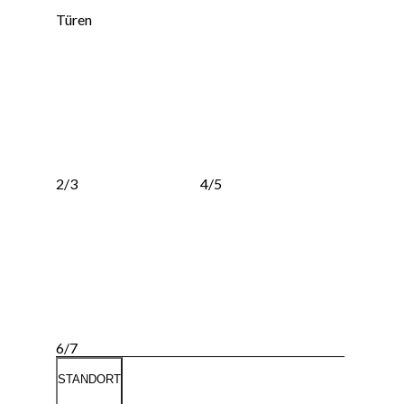
Türen
2/3
4/5
6/7
STANDORT