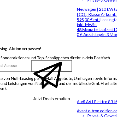
Neuwagen | 210 kW (2
| CO₂-Klasse A (komb.
595,00 €
mtl.
Leasingf
inkl. MwSt.
48
Monate
Laufzeit
1
0 € Anzahlung
In 3 Mo
sing-Aktion verpassen!
 Sonderaktionen und Top-Schnäppchen direkt in dein Postfach.
e von Null-Leasing per E-Mail Angebote, Umfragen sowie Inform
und Leistungen von Null-Leasing und der mobile.de GmbH erhalten
ar).
Jetzt Deals erhalten
Audi A6 | Elektro 83 
Avant e-tron edition 
Privat- & Gewe