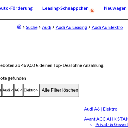
Auto-Förderung
Leasing-Schnäppchen
Neuwagen k
Suche
Audi
Audi A6 Leasing
Audi A6 Elektro
ngeboten ab 469,00 € deinen Top-Deal ohne Anzahlung.
ote gefunden
Alle Filter löschen
e
Audi
A6
Elektro
Audi A6 | Elektro
Avant ACC AHK STA
Privat- & Gewe