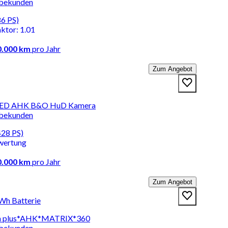
rbekunden
86 PS)
aktor
:
1.01
0.000 km
pro Jahr
Zum Angebot
o LED AHK B&O HuD Kamera
rbekunden
428 PS)
wertung
0.000 km
pro Jahr
Zum Angebot
kWh Batterie
ech plus*AHK*MATRIX*360
rbekunden