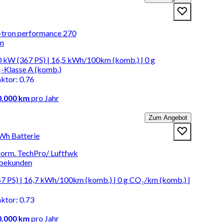
e-tron performance 270
en
 kW (367 PS) | 16,5 kWh/100km (komb.) | 0 g
-Klasse A (komb.)
aktor
:
0.76
0.000 km
pro Jahr
Zum Angebot
kWh Batterie
rform. TechPro/ Luftfwk
rbekunden
7 PS) | 16,7 kWh/100km (komb.) | 0 g CO₂/km (komb.) |
aktor
:
0.73
0.000 km
pro Jahr