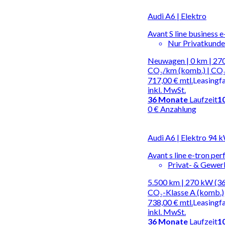
Audi A6 | Elektro
Avant S line business 
Nur Privatkund
Neuwagen | 0 km | 270
CO₂/km (komb.) | CO₂
717,00 €
mtl.
Leasingf
inkl. MwSt.
36
Monate
Laufzeit
1
0 € Anzahlung
Audi A6 | Elektro 94 
Avant s line e-tron pe
Privat- & Gewe
5.500 km | 270 kW (36
CO₂-Klasse A (komb.)
738,00 €
mtl.
Leasingf
inkl. MwSt.
36
Monate
Laufzeit
1