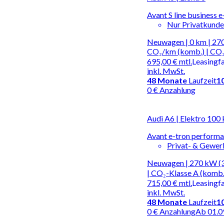
Avant S line business 
Nur Privatkund
Neuwagen | 0 km | 270
CO₂/km (komb.) | CO₂
695,00 €
mtl.
Leasingf
inkl. MwSt.
48
Monate
Laufzeit
1
0 € Anzahlung
Audi A6 | Elektro 100
Avant e-tron perform
Privat- & Gewe
Neuwagen | 270 kW (3
| CO₂-Klasse A (komb.
715,00 €
mtl.
Leasingf
inkl. MwSt.
48
Monate
Laufzeit
1
0 € Anzahlung
Ab 01.0