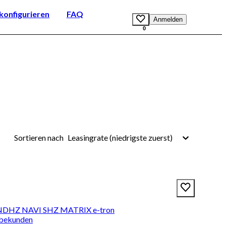
onfigurieren
FAQ
Anmelden
0
Leasingrate (niedrigste zuerst)
Sortieren nach
NDHZ NAVI SHZ MATRIX e-tron
rbekunden