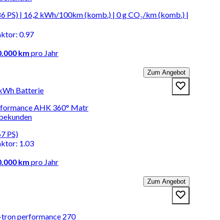
6 PS) | 16,2 kWh/100km (komb.) | 0 g CO₂/km (komb.) |
aktor
:
0.97
0.000 km
pro Jahr
Zum Angebot
 kWh Batterie
performance AHK 360° Matr
rbekunden
67 PS)
aktor
:
1.03
0.000 km
pro Jahr
Zum Angebot
e-tron performance 270