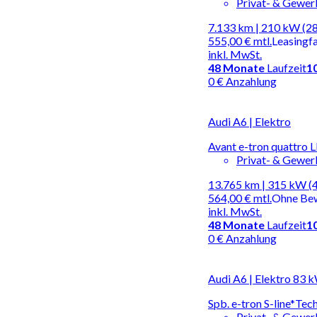
Privat- & Gewe
7.133 km | 210 kW (2
555,00 €
mtl.
Leasingf
inkl. MwSt.
48
Monate
Laufzeit
1
0 € Anzahlung
Audi A6 | Elektro
Avant e-tron quattr
Privat- & Gewe
13.765 km | 315 kW (
564,00 €
mtl.
Ohne Be
inkl. MwSt.
48
Monate
Laufzeit
1
0 € Anzahlung
Audi A6 | Elektro 83 
Spb. e-tron S-line*T
Privat- & Gewe