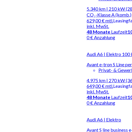
5.340 km | 210 kW (28
CO₂-Klasse A (komb.)
629,00 €
mtl.
Leasingf
inkl. MwSt.
48
Monate
Laufzeit
1
0 € Anzahlung
Audi A6 | Elektro 100
Avant e-tron S Line 
Privat- & Gewe
4.975 km | 270 kW (3
649,00 €
mtl.
Leasingf
inkl. MwSt.
48
Monate
Laufzeit
1
0 € Anzahlung
Audi A6 | Elektro
Avant S line business 