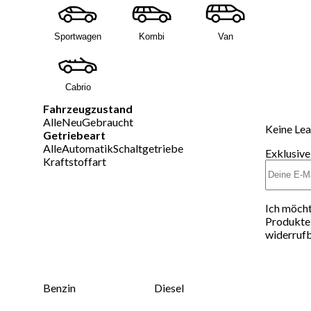
Sportwagen
Kombi
Van
Cabrio
Fahrzeugzustand
Alle
Neu
Gebraucht
Keine Lea
Getriebeart
Alle
Automatik
Schaltgetriebe
Exklusive
Kraftstoffart
Ich möcht
Produkte 
widerrufb
Benzin
Diesel