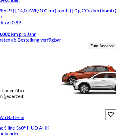
86 PS) | 14,0 kWh/100km (komb.) | 0 g CO₂/km (komb.)
)
aktor
:
0.99
0.000 km
pro Jahr
naten ab Bestellung verfügbar
Zum Angebot
ationen über
 (jederzeit
kWh Batterie
one S line 360° HUD AHK
rbekunden