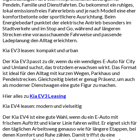
Pendeln, Familie und Dienstfahrten. Du bekommst ein ruhiges,
lokal emissionsfreies Fahrerlebnis und je nach Modell eine eher
komfortbetonte oder sportlichere Ausrichtung. Beim
Energiebedarf punktet der elektrische Antrieb besonders im
Stadtverkehr und im Stop and Go, während auf längeren
Strecken eine vorausschauende Fahrweise und passende
Ladeplanung den Alltag erleichtern.
Kia EV3 leasen: kompakt und urban
Der Kia EV3 passt zu dir, wenn du ein wendiges E-Auto für City
und Umland suchst, das trotzdem erwachsen wirkt. Das Format
ist ideal für den Alltag mit kurzen Wegen, Parkhaus und
Pendelstrecken. Gleichzeitig bietet er genug Präsenz, um auch
als moderner Dienstwagen eine gute Figur zu machen.
Hier alles zu
Kia EV3 Leasing
Kia EV4 leasen: modern und vielseitig
Der Kia EV4 ist eine gute Wahl, wenn du ein E-Auto mit
frischem Auftritt und klarer Linie fahren willst. Er eignet sich für
den täglichen Arbeitsweg genauso wie für längere Etappen, bei
denen Komfort und Ruhe zählen. Damit triffst du eine