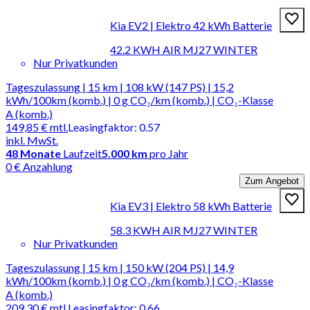
Kia EV2 | Elektro 42 kWh Batterie
42.2 KWH AIR MJ27 WINTER
Nur Privatkunden
Tageszulassung | 15 km | 108 kW (147 PS) | 15,2
kWh/100km (komb.) | 0 g CO₂/km (komb.) | CO₂-Klasse
A (komb.)
149,85 €
mtl.
Leasingfaktor
:
0.57
inkl. MwSt.
48
Monate
Laufzeit
5.000 km
pro Jahr
0 € Anzahlung
Zum Angebot
Kia EV3 | Elektro 58 kWh Batterie
58.3 KWH AIR MJ27 WINTER
Nur Privatkunden
Tageszulassung | 15 km | 150 kW (204 PS) | 14,9
kWh/100km (komb.) | 0 g CO₂/km (komb.) | CO₂-Klasse
A (komb.)
209,30 €
mtl.
Leasingfaktor
:
0.66