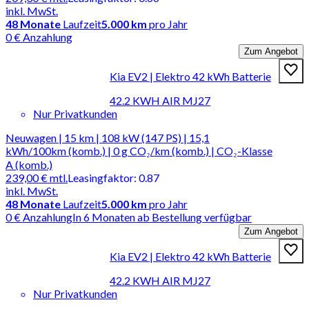
inkl. MwSt.
48
Monate
Laufzeit
5.000 km
pro Jahr
0 € Anzahlung
Zum Angebot
Kia EV2 | Elektro 42 kWh Batterie
42.2 KWH AIR MJ27
Nur Privatkunden
Neuwagen | 15 km | 108 kW (147 PS) | 15,1
kWh/100km (komb.) | 0 g CO₂/km (komb.) | CO₂-Klasse
A (komb.)
239,00 €
mtl.
Leasingfaktor
:
0.87
inkl. MwSt.
48
Monate
Laufzeit
5.000 km
pro Jahr
0 € Anzahlung
In 6 Monaten ab Bestellung verfügbar
Zum Angebot
Kia EV2 | Elektro 42 kWh Batterie
42.2 KWH AIR MJ27
Nur Privatkunden