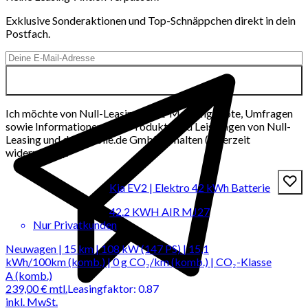
Exklusive Sonderaktionen und Top-Schnäppchen direkt in dein
Postfach.
Ich möchte von Null-Leasing per E-Mail Angebote, Umfragen
sowie Informationen über Produkte und Leistungen von Null-
Leasing und der mobile.de GmbH erhalten (jederzeit
widerrufbar).
Kia EV2 | Elektro 42 kWh Batterie
42.2 KWH AIR MJ27
Nur Privatkunden
Neuwagen | 15 km | 108 kW (147 PS) | 15,1
kWh/100km (komb.) | 0 g CO₂/km (komb.) | CO₂-Klasse
A (komb.)
239,00 €
mtl.
Leasingfaktor
:
0.87
inkl. MwSt.