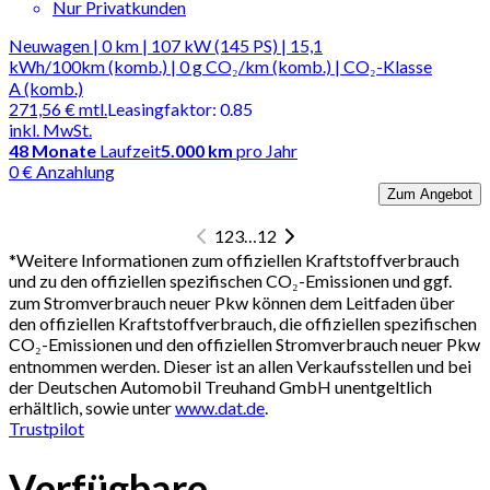
Nur Privatkunden
Neuwagen | 0 km | 107 kW (145 PS) | 15,1
kWh/100km (komb.) | 0 g CO₂/km (komb.) | CO₂-Klasse
A (komb.)
271,56 €
mtl.
Leasingfaktor
:
0.85
inkl. MwSt.
48
Monate
Laufzeit
5.000 km
pro Jahr
0 € Anzahlung
Zum Angebot
1
2
3
…
12
*
Weitere Informationen zum offiziellen Kraftstoffverbrauch
und zu den offiziellen spezifischen CO₂-Emissionen und ggf.
zum Stromverbrauch neuer Pkw können dem Leitfaden über
den offiziellen Kraftstoffverbrauch, die offiziellen spezifischen
CO₂-Emissionen und den offiziellen Stromverbrauch neuer Pkw
entnommen werden. Dieser ist an allen Verkaufsstellen und bei
der Deutschen Automobil Treuhand GmbH unentgeltlich
erhältlich, sowie unter
www.dat.de
.
Trustpilot
Verfügbare