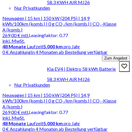
58.3 KWH AIR MJ26
Nur Privatkunden
Neuwagen | 15 km | 150 kW (204 PS) | 14,9
kWh/100km (komb.) | 0 g CO₂/km (komb.) | CO₂-Klasse
A (komb.)
269,00 €
mtl.
Leasingfaktor
:
0.77
inkl. MwSt.
48
Monate
Laufzeit
5.000 km
pro Jahr
0 € Anzahlung
In 4 Monaten ab Bestellung verfügbar
Zum Angebot
Kia EV4 | Elektro 58 kWh Batterie
58.3 KWH AIR MJ26
Nur Privatkunden
Neuwagen | 15 km | 150 kW (204 PS) | 14,9
kWh/100km (komb.) | 0 g CO₂/km (komb.) | CO₂-Klasse
A (komb.)
269,00 €
mtl.
Leasingfaktor
:
0.77
inkl. MwSt.
48
Monate
Laufzeit
5.000 km
pro Jahr
0 € Anzahlung
In 4 Monaten ab Bestellung verfügbar