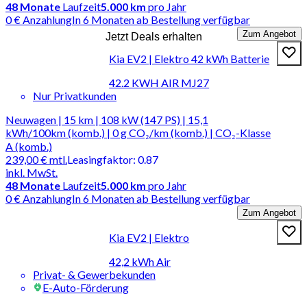
48
Monate
Laufzeit
5.000 km
pro Jahr
0 € Anzahlung
In 6 Monaten ab Bestellung verfügbar
Zum Angebot
Jetzt Deals erhalten
Kia EV2 | Elektro 42 kWh Batterie
42.2 KWH AIR MJ27
Nur Privatkunden
Neuwagen | 15 km | 108 kW (147 PS) | 15,1
kWh/100km (komb.) | 0 g CO₂/km (komb.) | CO₂-Klasse
A (komb.)
239,00 €
mtl.
Leasingfaktor
:
0.87
inkl. MwSt.
48
Monate
Laufzeit
5.000 km
pro Jahr
0 € Anzahlung
In 6 Monaten ab Bestellung verfügbar
Zum Angebot
Kia EV2 | Elektro
42,2 kWh Air
Privat- & Gewerbekunden
E-Auto-Förderung