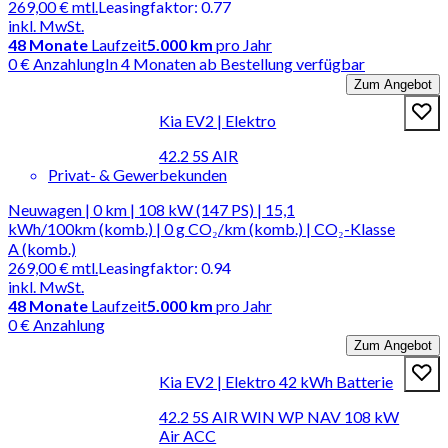
269,00 €
mtl.
Leasingfaktor
:
0.77
inkl. MwSt.
48
Monate
Laufzeit
5.000 km
pro Jahr
0 € Anzahlung
In 4 Monaten ab Bestellung verfügbar
Zum Angebot
Kia EV2 | Elektro
42.2 5S AIR
Privat- & Gewerbekunden
Neuwagen | 0 km | 108 kW (147 PS) | 15,1
kWh/100km (komb.) | 0 g CO₂/km (komb.) | CO₂-Klasse
A (komb.)
269,00 €
mtl.
Leasingfaktor
:
0.94
inkl. MwSt.
48
Monate
Laufzeit
5.000 km
pro Jahr
0 € Anzahlung
Zum Angebot
Kia EV2 | Elektro 42 kWh Batterie
42.2 5S AIR WIN WP NAV 108 kW
Air ACC