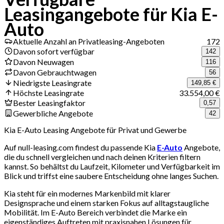
Leasingangebote für Kia E-
Auto
Aktuelle Anzahl an Privatleasing-Angeboten
172
Davon sofort verfügbar
142
Davon Neuwagen
116
Davon Gebrauchtwagen
56
Niedrigste Leasingrate
149,85 €
Höchste Leasingrate
33.554,00 €
Bester Leasingfaktor
0,57
Gewerbliche Angebote
42
Kia E-Auto Leasing Angebote für Privat und Gewerbe
Auf null-leasing.com findest du passende Kia
E-Auto
Angebote,
die du schnell vergleichen und nach deinen Kriterien filtern
kannst. So behältst du Laufzeit, Kilometer und Verfügbarkeit im
Blick und triffst eine saubere Entscheidung ohne langes Suchen.
Kia steht für ein modernes Markenbild mit klarer
Designsprache und einem starken Fokus auf alltagstaugliche
Mobilität. Im E-Auto Bereich verbindet die Marke ein
eigenständiges Auftreten mit praxisnahen Lösungen für