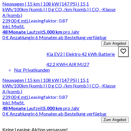
Neuwagen | 15 km | 108 kW (147 PS) | 15,1
kWh/100km (komb.) | 0 g CO₂/km (komb.) | CO₂-Klasse
A (komb.)
239,00 €
mtl.
Leasingfaktor
:
0.87
inkl. MwSt.
48
Monate
Laufzeit
5.000 km
pro Jahr
0 € Anzahlung
In 6 Monaten ab Bestellung verfügbar
Zum Angebot
Kia EV2 | Elektro 42 kWh Batterie
42.2 KWH AIR MJ27
Nur Privatkunden
Neuwagen | 15 km | 108 kW (147 PS) | 15,1
kWh/100km (komb.) | 0 g CO₂/km (komb.) | CO₂-Klasse
A (komb.)
239,00 €
mtl.
Leasingfaktor
:
0.87
inkl. MwSt.
48
Monate
Laufzeit
5.000 km
pro Jahr
0 € Anzahlung
In 6 Monaten ab Bestellung verfügbar
Zum Angebot
Keine Leasing-Aktion verpassen!