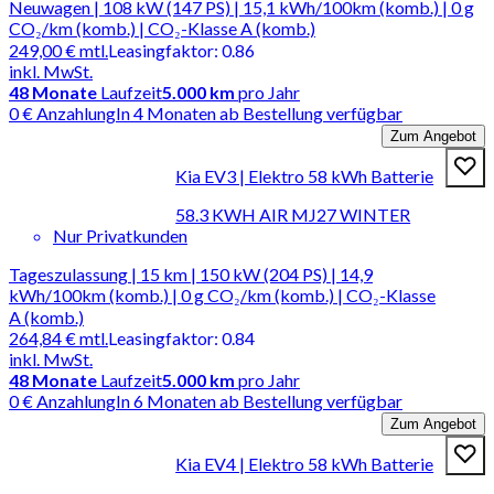
Neuwagen | 108 kW (147 PS) | 15,1 kWh/100km (komb.) | 0 g
CO₂/km (komb.) | CO₂-Klasse A (komb.)
249,00 €
mtl.
Leasingfaktor
:
0.86
inkl. MwSt.
48
Monate
Laufzeit
5.000 km
pro Jahr
0 € Anzahlung
In 4 Monaten ab Bestellung verfügbar
Zum Angebot
Kia EV3 | Elektro 58 kWh Batterie
58.3 KWH AIR MJ27 WINTER
Nur Privatkunden
Tageszulassung | 15 km | 150 kW (204 PS) | 14,9
kWh/100km (komb.) | 0 g CO₂/km (komb.) | CO₂-Klasse
A (komb.)
264,84 €
mtl.
Leasingfaktor
:
0.84
inkl. MwSt.
48
Monate
Laufzeit
5.000 km
pro Jahr
0 € Anzahlung
In 6 Monaten ab Bestellung verfügbar
Zum Angebot
Kia EV4 | Elektro 58 kWh Batterie