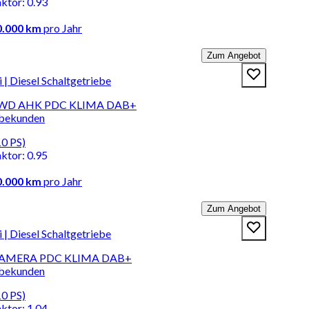
aktor
:
0.93
0.000 km
pro Jahr
Zum Angebot
 Diesel Schaltgetriebe
I FWD AHK PDC KLIMA DAB+
rbekunden
10 PS)
aktor
:
0.95
0.000 km
pro Jahr
Zum Angebot
 Diesel Schaltgetriebe
I KAMERA PDC KLIMA DAB+
rbekunden
10 PS)
aktor
:
1.04