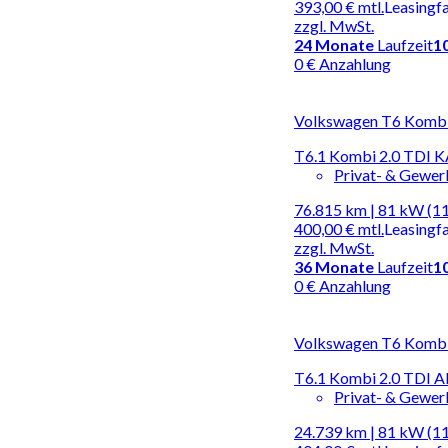
393,00 €
mtl.
Leasingf
zzgl. MwSt.
24
Monate
Laufzeit
1
0 € Anzahlung
Volkswagen T6 Kombi |
T6.1 Kombi 2.0 TD
Privat- & Gewe
76.815 km | 81 kW (1
400,00 €
mtl.
Leasingf
zzgl. MwSt.
36
Monate
Laufzeit
1
0 € Anzahlung
Volkswagen T6 Kombi |
T6.1 Kombi 2.0 TDI
Privat- & Gewe
24.739 km | 81 kW (1