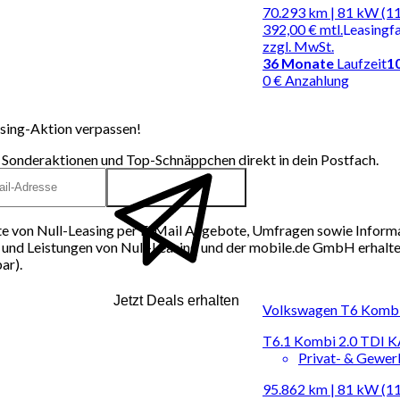
70.293 km | 81 kW (1
392,00 €
mtl.
Leasingf
zzgl. MwSt.
36
Monate
Laufzeit
1
0 € Anzahlung
sing-Aktion verpassen!
 Sonderaktionen und Top-Schnäppchen direkt in dein Postfach.
e von Null-Leasing per E-Mail Angebote, Umfragen sowie Inform
und Leistungen von Null-Leasing und der mobile.de GmbH erhalten
ar).
Jetzt Deals erhalten
Volkswagen T6 Kombi |
T6.1 Kombi 2.0 TD
Privat- & Gewe
95.862 km | 81 kW (1