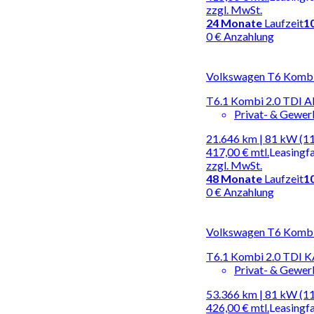
zzgl. MwSt.
24
Monate
Laufzeit
1
0 € Anzahlung
Volkswagen T6 Kombi |
T6.1 Kombi 2.0 TDI
Privat- & Gewe
21.646 km | 81 kW (1
417,00 €
mtl.
Leasingf
zzgl. MwSt.
48
Monate
Laufzeit
1
0 € Anzahlung
Volkswagen T6 Kombi |
T6.1 Kombi 2.0 TD
Privat- & Gewe
53.366 km | 81 kW (1
426,00 €
mtl.
Leasingf