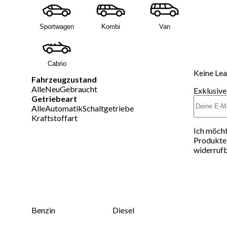
Sportwagen
Kombi
Van
Cabrio
Keine Lea
Fahrzeugzustand
Alle
Neu
Gebraucht
Exklusive
Getriebeart
Alle
Automatik
Schaltgetriebe
Kraftstoffart
Ich möcht
Produkte 
widerrufb
Benzin
Diesel