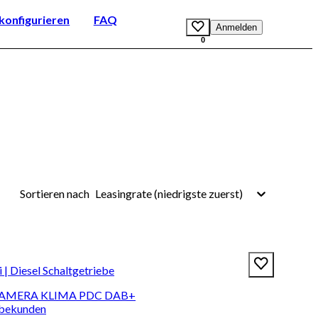
onfigurieren
FAQ
Anmelden
0
Leasingrate (niedrigste zuerst)
Sortieren nach
 Diesel Schaltgetriebe
I KAMERA KLIMA PDC DAB+
rbekunden