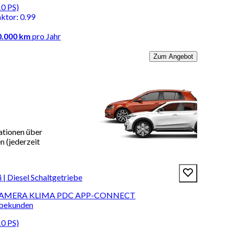
10 PS)
aktor
:
0.99
0.000 km
pro Jahr
Zum Angebot
ationen über
 (jederzeit
 Diesel Schaltgetriebe
I KAMERA KLIMA PDC APP-CONNECT
rbekunden
10 PS)