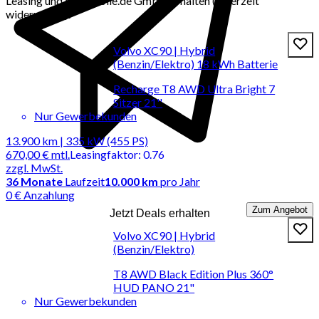
Leasing und der mobile.de GmbH erhalten (jederzeit
widerrufbar).
Volvo XC90 | Hybrid
(Benzin/Elektro) 18 kWh Batterie
Recharge T8 AWD Ultra Bright 7
Sitzer 21''
Nur Gewerbekunden
13.900 km | 335 kW (455 PS)
670,00 €
mtl.
Leasingfaktor
:
0.76
zzgl. MwSt.
36
Monate
Laufzeit
10.000 km
pro Jahr
0 € Anzahlung
Zum Angebot
Jetzt Deals erhalten
Volvo XC90 | Hybrid
(Benzin/Elektro)
T8 AWD Black Edition Plus 360°
HUD PANO 21"
Nur Gewerbekunden