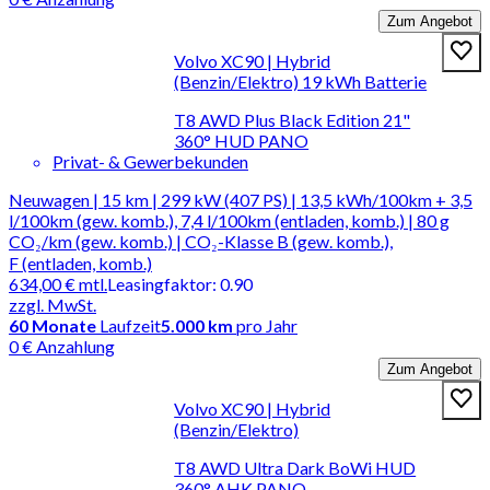
Zum Angebot
Volvo XC90 | Hybrid
(Benzin/Elektro) 19 kWh Batterie
T8 AWD Plus Black Edition 21"
360° HUD PANO
Privat- & Gewerbekunden
Neuwagen | 15 km | 299 kW (407 PS) | 13,5 kWh/100km + 3,5
l/100km (gew. komb.), 7,4 l/100km (entladen, komb.) | 80 g
CO₂/km (gew. komb.) | CO₂-Klasse B (gew. komb.),
F (entladen, komb.)
634,00 €
mtl.
Leasingfaktor
:
0.90
zzgl. MwSt.
60
Monate
Laufzeit
5.000 km
pro Jahr
0 € Anzahlung
Zum Angebot
Volvo XC90 | Hybrid
(Benzin/Elektro)
T8 AWD Ultra Dark BoWi HUD
360° AHK PANO