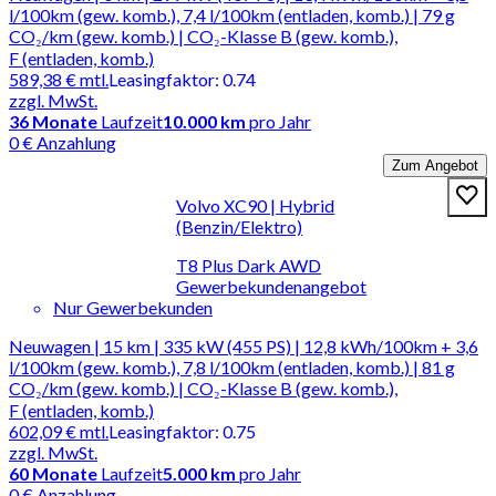
l/100km (gew. komb.), 7,4 l/100km (entladen, komb.) | 79 g
CO₂/km (gew. komb.) | CO₂-Klasse B (gew. komb.),
F (entladen, komb.)
589,38 €
mtl.
Leasingfaktor
:
0.74
zzgl. MwSt.
36
Monate
Laufzeit
10.000 km
pro Jahr
0 € Anzahlung
Zum Angebot
Volvo XC90 | Hybrid
(Benzin/Elektro)
T8 Plus Dark AWD
Gewerbekundenangebot
Nur Gewerbekunden
Neuwagen | 15 km | 335 kW (455 PS) | 12,8 kWh/100km + 3,6
l/100km (gew. komb.), 7,8 l/100km (entladen, komb.) | 81 g
CO₂/km (gew. komb.) | CO₂-Klasse B (gew. komb.),
F (entladen, komb.)
602,09 €
mtl.
Leasingfaktor
:
0.75
zzgl. MwSt.
60
Monate
Laufzeit
5.000 km
pro Jahr
0 € Anzahlung