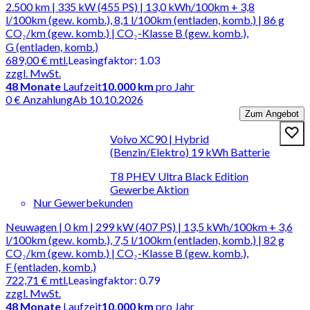
2.500 km | 335 kW (455 PS) | 13,0 kWh/100km + 3,8
l/100km (gew. komb.), 8,1 l/100km (entladen, komb.) | 86 g
CO₂/km (gew. komb.) | CO₂-Klasse B (gew. komb.),
G (entladen, komb.)
689,00 €
mtl.
Leasingfaktor
:
1.03
zzgl. MwSt.
48
Monate
Laufzeit
10.000 km
pro Jahr
0 € Anzahlung
Ab 10.10.2026
Zum Angebot
Volvo XC90 | Hybrid
(Benzin/Elektro) 19 kWh Batterie
T8 PHEV Ultra Black Edition
Gewerbe Aktion
Nur Gewerbekunden
Neuwagen | 0 km | 299 kW (407 PS) | 13,5 kWh/100km + 3,6
l/100km (gew. komb.), 7,5 l/100km (entladen, komb.) | 82 g
CO₂/km (gew. komb.) | CO₂-Klasse B (gew. komb.),
F (entladen, komb.)
722,71 €
mtl.
Leasingfaktor
:
0.79
zzgl. MwSt.
48
Monate
Laufzeit
10.000 km
pro Jahr