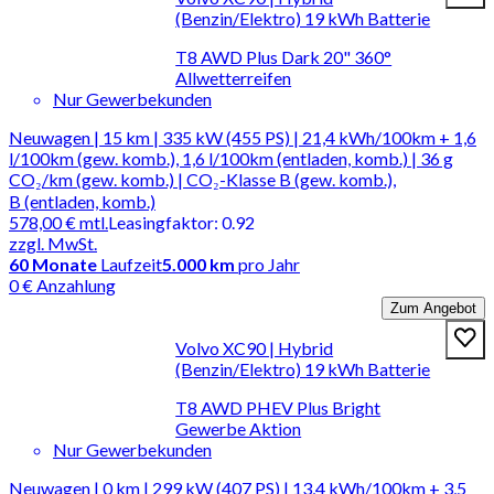
(Benzin/Elektro) 19 kWh Batterie
T8 AWD Plus Dark 20" 360°
Allwetterreifen
Nur Gewerbekunden
Neuwagen | 15 km | 335 kW (455 PS) | 21,4 kWh/100km + 1,6
l/100km (gew. komb.), 1,6 l/100km (entladen, komb.) | 36 g
CO₂/km (gew. komb.) | CO₂-Klasse B (gew. komb.),
B (entladen, komb.)
578,00 €
mtl.
Leasingfaktor
:
0.92
zzgl. MwSt.
60
Monate
Laufzeit
5.000 km
pro Jahr
0 € Anzahlung
Zum Angebot
Volvo XC90 | Hybrid
(Benzin/Elektro) 19 kWh Batterie
T8 AWD PHEV Plus Bright
Gewerbe Aktion
Nur Gewerbekunden
Neuwagen | 0 km | 299 kW (407 PS) | 13,4 kWh/100km + 3,5