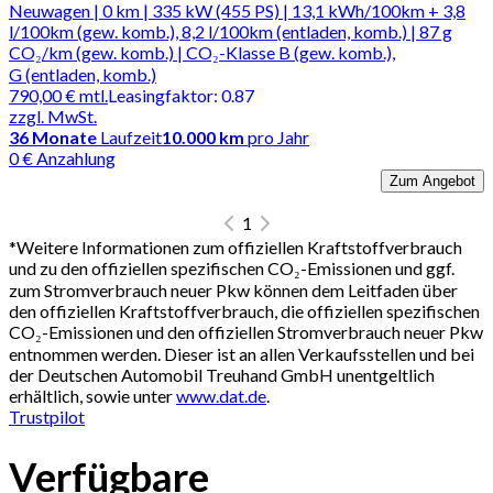
Neuwagen | 0 km | 335 kW (455 PS) | 13,1 kWh/100km + 3,8
l/100km (gew. komb.), 8,2 l/100km (entladen, komb.) | 87 g
CO₂/km (gew. komb.) | CO₂-Klasse B (gew. komb.),
G (entladen, komb.)
790,00 €
mtl.
Leasingfaktor
:
0.87
zzgl. MwSt.
36
Monate
Laufzeit
10.000 km
pro Jahr
0 € Anzahlung
Zum Angebot
1
*
Weitere Informationen zum offiziellen Kraftstoffverbrauch
und zu den offiziellen spezifischen CO₂-Emissionen und ggf.
zum Stromverbrauch neuer Pkw können dem Leitfaden über
den offiziellen Kraftstoffverbrauch, die offiziellen spezifischen
CO₂-Emissionen und den offiziellen Stromverbrauch neuer Pkw
entnommen werden. Dieser ist an allen Verkaufsstellen und bei
der Deutschen Automobil Treuhand GmbH unentgeltlich
erhältlich, sowie unter
www.dat.de
.
Trustpilot
Verfügbare