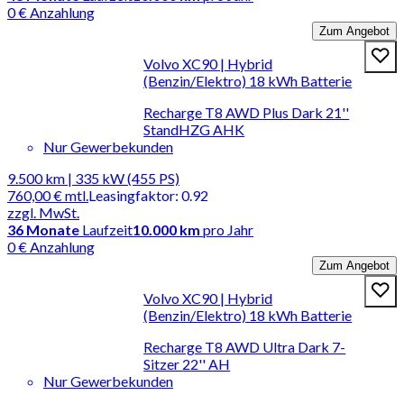
0 € Anzahlung
Zum Angebot
Volvo XC90 | Hybrid
(Benzin/Elektro) 18 kWh Batterie
Recharge T8 AWD Plus Dark 21''
StandHZG AHK
Nur Gewerbekunden
9.500 km | 335 kW (455 PS)
760,00 €
mtl.
Leasingfaktor
:
0.92
zzgl. MwSt.
36
Monate
Laufzeit
10.000 km
pro Jahr
0 € Anzahlung
Zum Angebot
Volvo XC90 | Hybrid
(Benzin/Elektro) 18 kWh Batterie
Recharge T8 AWD Ultra Dark 7-
Sitzer 22'' AH
Nur Gewerbekunden