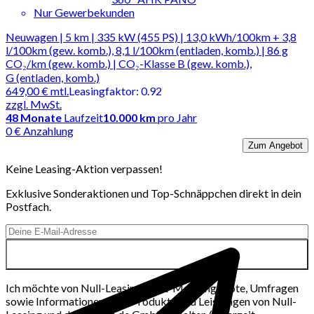
Nur Gewerbekunden
Neuwagen | 5 km | 335 kW (455 PS) | 13,0 kWh/100km + 3,8
l/100km (gew. komb.), 8,1 l/100km (entladen, komb.) | 86 g
CO₂/km (gew. komb.) | CO₂-Klasse B (gew. komb.),
G (entladen, komb.)
649,00 €
mtl.
Leasingfaktor
:
0.92
zzgl. MwSt.
48
Monate
Laufzeit
10.000 km
pro Jahr
0 € Anzahlung
Zum Angebot
Keine Leasing-Aktion verpassen!
Exklusive Sonderaktionen und Top-Schnäppchen direkt in dein
Postfach.
Ich möchte von Null-Leasing per E-Mail Angebote, Umfragen
sowie Informationen über Produkte und Leistungen von Null-