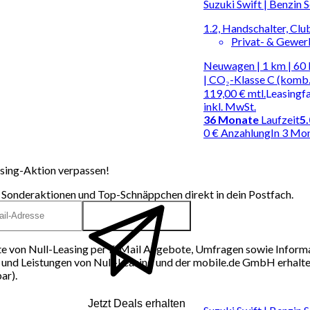
Suzuki Swift | Benzin 
1.2, Handschalter, Clu
Privat- & Gewe
Neuwagen | 1 km | 60 
| CO₂-Klasse C (komb.
119,00 €
mtl.
Leasingf
inkl. MwSt.
36
Monate
Laufzeit
5
0 € Anzahlung
In 3 Mo
sing-Aktion verpassen!
 Sonderaktionen und Top-Schnäppchen direkt in dein Postfach.
e von Null-Leasing per E-Mail Angebote, Umfragen sowie Inform
und Leistungen von Null-Leasing und der mobile.de GmbH erhalten
ar).
Jetzt Deals erhalten