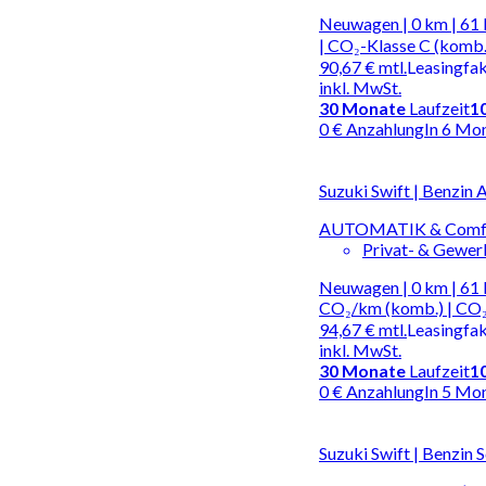
Neuwagen | 0 km | 61 
| CO₂-Klasse C (komb.
90,67 €
mtl.
Leasingfa
inkl. MwSt.
30
Monate
Laufzeit
1
0 € Anzahlung
In 6 Mo
Suzuki Swift | Benzin
AUTOMATIK & Comfo
Privat- & Gewe
Neuwagen | 0 km | 61 
CO₂/km (komb.) | CO₂
94,67 €
mtl.
Leasingfa
inkl. MwSt.
30
Monate
Laufzeit
1
0 € Anzahlung
In 5 Mo
Suzuki Swift | Benzin 