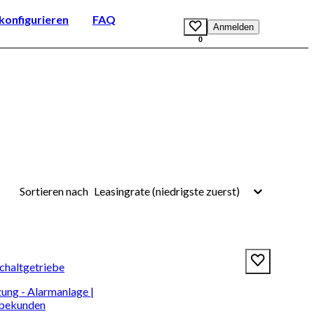
onfigurieren
FAQ
Anmelden
0
Leasingrate (niedrigste zuerst)
Sortieren nach
Schaltgetriebe
ung - Alarmanlage |
rbekunden