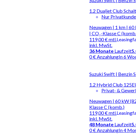
Suzuki Swift | Benzin 
1.2 Dualjet Club Schal
Nur Privatkund
Neuwagen | 1 km | 60 
| CO₂-Klasse C (komb.
119,00 €
mtl.
Leasingf
inkl. MwSt.
36
Monate
Laufzeit
5
0 € Anzahlung
In 6 Wo
Suzuki Swift | Benzin 
1.2 Hybrid Club 125E
Privat- & Gewe
Neuwagen | 60 kW (82 
Klasse C (komb.)
119,00 €
mtl.
Leasingf
inkl. MwSt.
48
Monate
Laufzeit
5
0 € Anzahlung
In 4 Mo