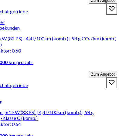
Zum Angebot
Schaltgetriebe
ter
rbekunden
kW (82 PS) | 4,4 l/100km (komb.) | 98 g CO₂/km (komb.)
)
aktor
:
0.60
.000 km
pro Jahr
Zum Angebot
Schaltgetriebe
en
 | 61 kW (83 PS) | 4,4 l/100km (komb.) | 98 g
-Klasse C (komb.)
aktor
:
0.64
.000 km
pro Jahr