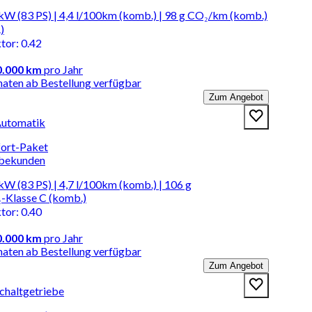
kW (83 PS) | 4,4 l/100km (komb.) | 98 g CO₂/km (komb.)
)
ktor
:
0.42
0.000 km
pro Jahr
naten ab Bestellung verfügbar
Zum Angebot
 Automatik
rt-Paket
rbekunden
kW (83 PS) | 4,7 l/100km (komb.) | 106 g
-Klasse C (komb.)
ktor
:
0.40
0.000 km
pro Jahr
naten ab Bestellung verfügbar
Zum Angebot
Schaltgetriebe