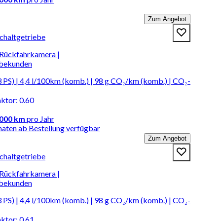
Zum Angebot
Schaltgetriebe
| Rückfahrkamera |
rbekunden
PS) | 4,4 l/100km (komb.) | 98 g CO₂/km (komb.) | CO₂-
aktor
:
0.60
.000 km
pro Jahr
naten ab Bestellung verfügbar
Zum Angebot
Schaltgetriebe
| Rückfahrkamera |
rbekunden
PS) | 4,4 l/100km (komb.) | 98 g CO₂/km (komb.) | CO₂-
aktor
:
0.61