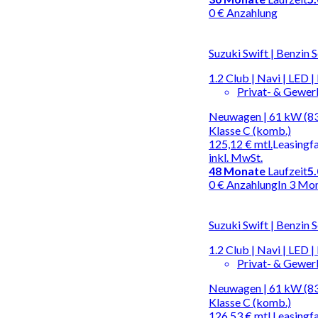
0 € Anzahlung
Suzuki Swift | Benzin 
1.2 Club | Navi | LED 
Privat- & Gewe
Neuwagen | 61 kW (83 
Klasse C (komb.)
125,12 €
mtl.
Leasingf
inkl. MwSt.
48
Monate
Laufzeit
5
0 € Anzahlung
In 3 Mo
Suzuki Swift | Benzin 
1.2 Club | Navi | LED 
Privat- & Gewe
Neuwagen | 61 kW (83 
Klasse C (komb.)
126,53 €
mtl.
Leasingf