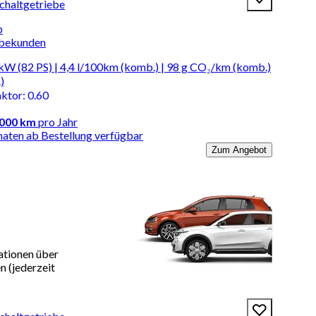
Schaltgetriebe
b
rbekunden
kW (82 PS) | 4,4 l/100km (komb.) | 98 g CO₂/km (komb.)
)
aktor
:
0.60
.000 km
pro Jahr
naten ab Bestellung verfügbar
Zum Angebot
ationen über
 (jederzeit