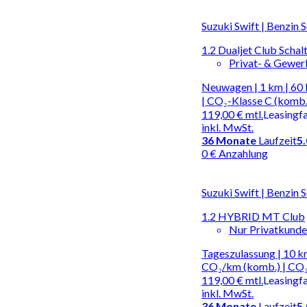
Suzuki Swift | Benzin 
1.2 Dualjet Club Schal
Privat- & Gewe
Neuwagen | 1 km | 60 
| CO₂-Klasse C (komb.
119,00 €
mtl.
Leasingf
inkl. MwSt.
36
Monate
Laufzeit
5
0 € Anzahlung
Suzuki Swift | Benzin 
1.2 HYBRID MT Club
Nur Privatkund
Tageszulassung | 10 km
CO₂/km (komb.) | CO₂
119,00 €
mtl.
Leasingf
inkl. MwSt.
36
Monate
Laufzeit
5