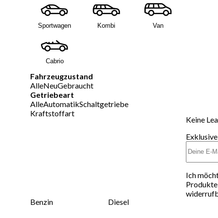
Sportwagen
Kombi
Van
Cabrio
Fahrzeugzustand
Alle
Neu
Gebraucht
Getriebeart
Alle
Automatik
Schaltgetriebe
Kraftstoffart
Keine Lea
Exklusive
Ich möcht
Produkte 
widerrufb
Benzin
Diesel