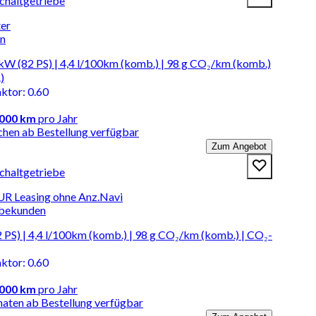
Schaltgetriebe
ter
en
kW (82 PS) | 4,4 l/100km (komb.) | 98 g CO₂/km (komb.)
)
aktor
:
0.60
.000 km
pro Jahr
chen ab Bestellung verfügbar
Zum Angebot
Schaltgetriebe
UR Leasing ohne Anz.Navi
rbekunden
PS) | 4,4 l/100km (komb.) | 98 g CO₂/km (komb.) | CO₂-
aktor
:
0.60
.000 km
pro Jahr
naten ab Bestellung verfügbar