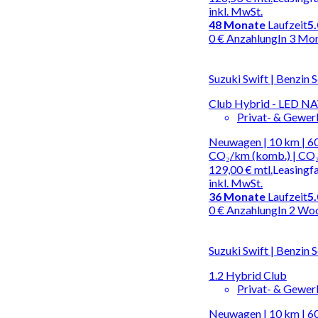
inkl. MwSt.
48
Monate
Laufzeit
5
0 € Anzahlung
In 3 Mo
Suzuki Swift | Benzin 
Club Hybrid - LED NAV
Privat- & Gewe
Neuwagen | 10 km | 60
CO₂/km (komb.) | CO₂
129,00 €
mtl.
Leasingf
inkl. MwSt.
36
Monate
Laufzeit
5
0 € Anzahlung
In 2 Wo
Suzuki Swift | Benzin 
1.2 Hybrid Club
Privat- & Gewe
Neuwagen | 10 km | 60