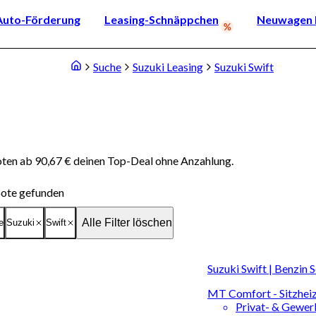
Auto-Förderung
Leasing-Schnäppchen
Neuwagen k
Suche
Suzuki Leasing
Suzuki Swift
oten ab 90,67 € deinen Top-Deal ohne Anzahlung.
ote gefunden
Alle Filter löschen
e
Suzuki
Swift
Suzuki Swift | Benzin 
MT Comfort - Sitzheiz
Privat- & Gewe