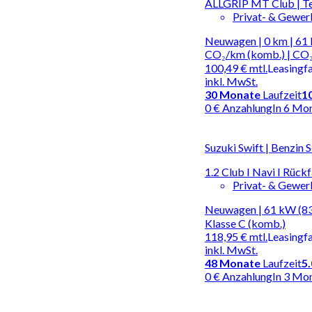
ALLGRIP MT Club | T
Privat- & Gewe
Neuwagen | 0 km | 61 
CO₂/km (komb.) | CO₂
100,49 €
mtl.
Leasingf
inkl. MwSt.
30
Monate
Laufzeit
1
0 € Anzahlung
In 6 Mo
Suzuki Swift | Benzin 
1.2 Club I Navi I Rück
Privat- & Gewe
Neuwagen | 61 kW (83 
Klasse C (komb.)
118,95 €
mtl.
Leasingf
inkl. MwSt.
48
Monate
Laufzeit
5
0 € Anzahlung
In 3 Mo