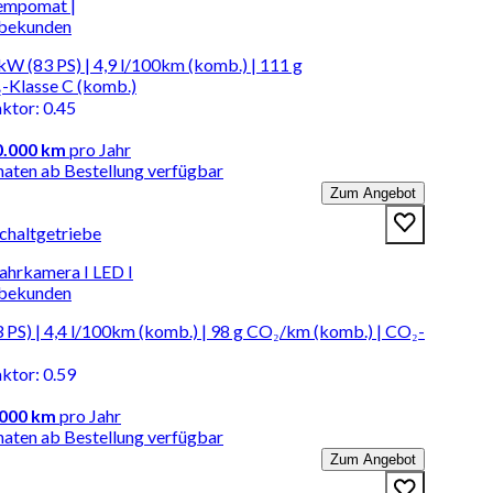
empomat |
rbekunden
kW (83 PS) | 4,9 l/100km (komb.) | 111 g
-Klasse C (komb.)
aktor
:
0.45
0.000 km
pro Jahr
naten ab Bestellung verfügbar
Zum Angebot
Schaltgetriebe
fahrkamera I LED I
rbekunden
PS) | 4,4 l/100km (komb.) | 98 g CO₂/km (komb.) | CO₂-
aktor
:
0.59
.000 km
pro Jahr
naten ab Bestellung verfügbar
Zum Angebot