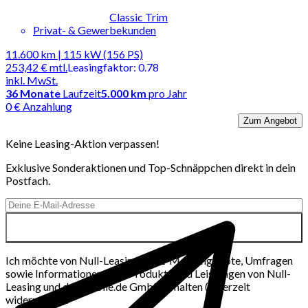
Classic Trim
Privat- & Gewerbekunden
11.600 km | 115 kW (156 PS)
253,42 €
mtl.
Leasingfaktor
:
0.78
inkl. MwSt.
36
Monate
Laufzeit
5.000 km
pro Jahr
0 € Anzahlung
Zum Angebot
Keine Leasing-Aktion verpassen!
Exklusive Sonderaktionen und Top-Schnäppchen direkt in dein
Postfach.
Ich möchte von Null-Leasing per E-Mail Angebote, Umfragen
sowie Informationen über Produkte und Leistungen von Null-
Leasing und der mobile.de GmbH erhalten (jederzeit
widerrufbar).