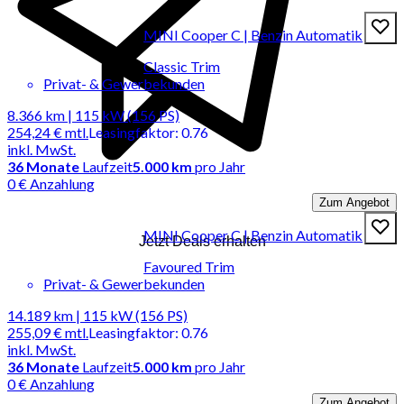
MINI Cooper C | Benzin Automatik
Classic Trim
Privat- & Gewerbekunden
8.366 km | 115 kW (156 PS)
254,24 €
mtl.
Leasingfaktor
:
0.76
inkl. MwSt.
36
Monate
Laufzeit
5.000 km
pro Jahr
0 € Anzahlung
Zum Angebot
MINI Cooper C | Benzin Automatik
Jetzt Deals erhalten
Favoured Trim
Privat- & Gewerbekunden
14.189 km | 115 kW (156 PS)
255,09 €
mtl.
Leasingfaktor
:
0.76
inkl. MwSt.
36
Monate
Laufzeit
5.000 km
pro Jahr
0 € Anzahlung
Zum Angebot