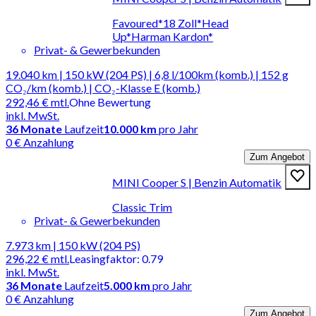
Favoured*18 Zoll*Head
Up*Harman Kardon*
Privat- & Gewerbekunden
19.040 km | 150 kW (204 PS) | 6,8 l/100km (komb.) | 152 g
CO₂/km (komb.) | CO₂-Klasse E (komb.)
292,46 €
mtl.
Ohne Bewertung
inkl. MwSt.
36
Monate
Laufzeit
10.000 km
pro Jahr
0 € Anzahlung
Zum Angebot
MINI Cooper S | Benzin Automatik
Classic Trim
Privat- & Gewerbekunden
7.973 km | 150 kW (204 PS)
296,22 €
mtl.
Leasingfaktor
:
0.79
inkl. MwSt.
36
Monate
Laufzeit
5.000 km
pro Jahr
0 € Anzahlung
Zum Angebot