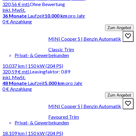
320,56 €
mtl.
Ohne Bewertung
inkl. MwSt.
36
Monate
Laufzeit
10.000 km
pro Jahr
0 € Anzahlung
Zum Angebot
MINI Cooper S | Benzin Automatik
Classic Trim
Privat- & Gewerbekunden
10.037 km | 150 kW (204 PS)
320,59 €
mtl.
Leasingfaktor
:
0.89
inkl. MwSt.
48
Monate
Laufzeit
5.000 km
pro Jahr
0 € Anzahlung
Zum Angebot
MINI Cooper S | Benzin Automatik
Favoured Trim
Privat- & Gewerbekunden
18.109 km | 150 kW (204 PS)