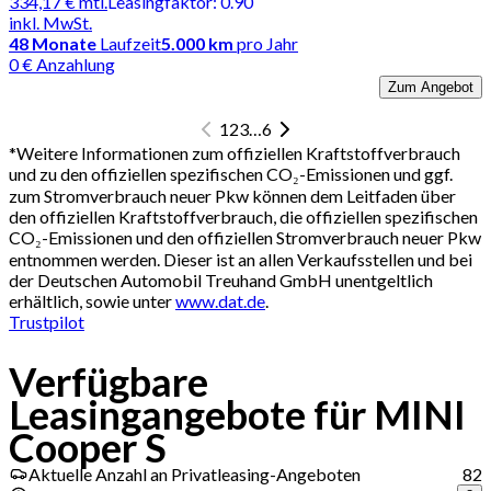
334,17 €
mtl.
Leasingfaktor
:
0.90
inkl. MwSt.
48
Monate
Laufzeit
5.000 km
pro Jahr
0 € Anzahlung
Zum Angebot
1
2
3
…
6
*
Weitere Informationen zum offiziellen Kraftstoffverbrauch
und zu den offiziellen spezifischen CO₂-Emissionen und ggf.
zum Stromverbrauch neuer Pkw können dem Leitfaden über
den offiziellen Kraftstoffverbrauch, die offiziellen spezifischen
CO₂-Emissionen und den offiziellen Stromverbrauch neuer Pkw
entnommen werden. Dieser ist an allen Verkaufsstellen und bei
der Deutschen Automobil Treuhand GmbH unentgeltlich
erhältlich, sowie unter
www.dat.de
.
Trustpilot
Verfügbare
Leasingangebote für MINI
Cooper S
Aktuelle Anzahl an Privatleasing-Angeboten
82