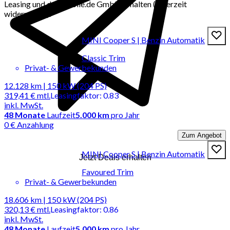
Leasing und der mobile.de GmbH erhalten (jederzeit
widerrufbar).
MINI Cooper S | Benzin Automatik
Classic Trim
Privat- & Gewerbekunden
12.128 km | 150 kW (204 PS)
319,41 €
mtl.
Leasingfaktor
:
0.83
inkl. MwSt.
48
Monate
Laufzeit
5.000 km
pro Jahr
0 € Anzahlung
Zum Angebot
MINI Cooper S | Benzin Automatik
Jetzt Deals erhalten
Favoured Trim
Privat- & Gewerbekunden
18.606 km | 150 kW (204 PS)
320,13 €
mtl.
Leasingfaktor
:
0.86
inkl. MwSt.
48
Monate
Laufzeit
5.000 km
pro Jahr