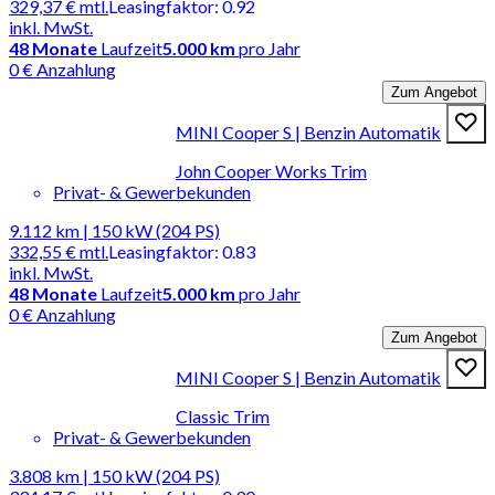
329,37 €
mtl.
Leasingfaktor
:
0.92
inkl. MwSt.
48
Monate
Laufzeit
5.000 km
pro Jahr
0 € Anzahlung
Zum Angebot
MINI Cooper S | Benzin Automatik
John Cooper Works Trim
Privat- & Gewerbekunden
9.112 km | 150 kW (204 PS)
332,55 €
mtl.
Leasingfaktor
:
0.83
inkl. MwSt.
48
Monate
Laufzeit
5.000 km
pro Jahr
0 € Anzahlung
Zum Angebot
MINI Cooper S | Benzin Automatik
Classic Trim
Privat- & Gewerbekunden
3.808 km | 150 kW (204 PS)