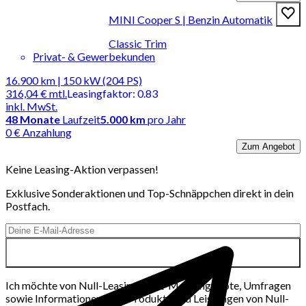
MINI Cooper S | Benzin Automatik
Classic Trim
Privat- & Gewerbekunden
16.900 km | 150 kW (204 PS)
316,04 €
mtl.
Leasingfaktor
:
0.83
inkl. MwSt.
48
Monate
Laufzeit
5.000 km
pro Jahr
0 € Anzahlung
Zum Angebot
Keine Leasing-Aktion verpassen!
Exklusive Sonderaktionen und Top-Schnäppchen direkt in dein
Postfach.
Ich möchte von Null-Leasing per E-Mail Angebote, Umfragen
sowie Informationen über Produkte und Leistungen von Null-