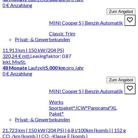
0 € Anzahlung
Zum Angebot
MINI Cooper S | Benzin Automatik
Classic Trim
Privat- & Gewerbekunden
11.913 km | 150 kW (204 PS)
320,24 €
mtl.
Leasingfaktor
:
0.87
inkl. MwSt.
48
Monate
Laufzeit
5.000 km
pro Jahr
0 € Anzahlung
Zum Angebot
MINI Cooper S | Benzin Automatik
Works
Sportpaket*JCW*Panorama*XL
Paket*
Privat- & Gewerbekunden
21.723 km | 150 kW (204 PS) | 6,8 l/100km (komb.) | 152 g
CO₂/km (komb.) | CO₂-Klasse E (komb.)