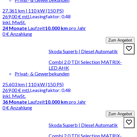
27.361 km | 110 kW (150 PS)
269,00 €
mtl.
Leasingfaktor
:
0.48
inkl. MwSt.
24
Monate
Laufzeit
10.000 km
pro Jahr
0 € Anzahlung
Zum Angebot
Skoda Superb | Diesel Automatik
Combi 2.0 TDI Selection MATRIX-
LED AHK
Privat- & Gewerbekunden
25.603 km | 110 kW (150 PS)
269,00 €
mtl.
Leasingfaktor
:
0.48
inkl. MwSt.
36
Monate
Laufzeit
10.000 km
pro Jahr
0 € Anzahlung
Zum Angebot
Skoda Superb | Diesel Automatik
Combi 2.0 TDI Selection MATRIX-