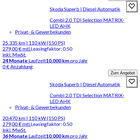
Skoda Superb | Diesel Automatik
Combi 2.0 TDI Selection MATRIX-
LED AHK
Privat- & Gewerbekunden
25.335 km | 110 kW (150 PS)
279,00 €
mtl.
Leasingfaktor
:
0.50
inkl. MwSt.
24
Monate
Laufzeit
10.000 km
pro Jahr
0 € Anzahlung
Zum Angebot
Skoda Superb | Diesel Automatik
Combi 2.0 TDI Selection MATRIX-
LED AHK
Privat- & Gewerbekunden
20.470 km | 110 kW (150 PS)
279,00 €
mtl.
Leasingfaktor
:
0.50
inkl. MwSt.
36
Monate
Laufzeit
10.000 km
pro Jahr