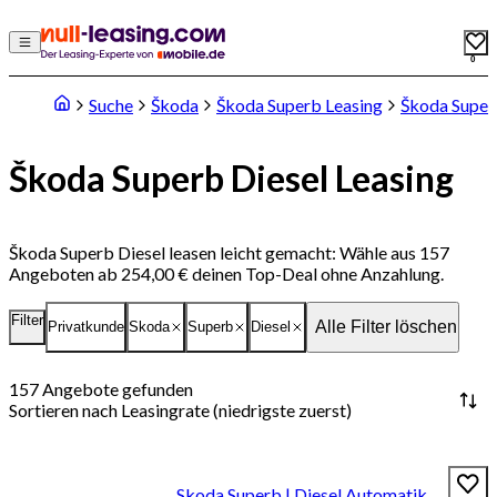
0
Suche
Škoda
Škoda Superb Leasing
Škoda Super
Škoda Superb Diesel Leasing
Škoda Superb Diesel leasen leicht gemacht: Wähle aus 157
Angeboten ab 254,00 € deinen Top-Deal ohne Anzahlung.
Filter
Alle Filter löschen
Privatkunde
Skoda
Superb
Diesel
157
Angebote gefunden
Sortieren nach
Leasingrate (niedrigste zuerst)
Skoda Superb | Diesel Automatik