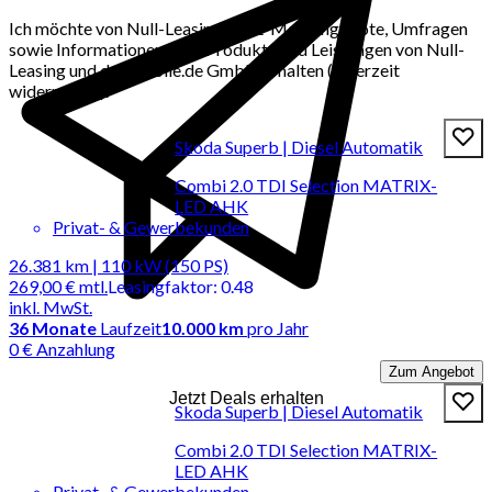
Ich möchte von Null-Leasing per E-Mail Angebote, Umfragen
sowie Informationen über Produkte und Leistungen von Null-
Leasing und der mobile.de GmbH erhalten (jederzeit
widerrufbar).
Skoda Superb | Diesel Automatik
Combi 2.0 TDI Selection MATRIX-
LED AHK
Privat- & Gewerbekunden
26.381 km | 110 kW (150 PS)
269,00 €
mtl.
Leasingfaktor
:
0.48
inkl. MwSt.
36
Monate
Laufzeit
10.000 km
pro Jahr
0 € Anzahlung
Zum Angebot
Jetzt Deals erhalten
Skoda Superb | Diesel Automatik
Combi 2.0 TDI Selection MATRIX-
LED AHK
Privat- & Gewerbekunden