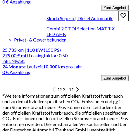
0 € Anzahlung
Zum Angebot
Skoda Superb | Diesel Automatik
Combi 2.0 TDI Selection MATRIX-
LED AHK
Privat- & Gewerbekunden
25.733 km | 110 kW (150 PS)
279,00 €
mtl.
Leasingfaktor
:
0.50
inkl. MwSt.
24
Monate
Laufzeit
10.000 km
pro Jahr
0 € Anzahlung
Zum Angebot
1
2
3
…
11
*
Weitere Informationen zum offiziellen Kraftstoffverbrauch
und zu den offiziellen spezifischen CO₂-Emissionen und ggf.
zum Stromverbrauch neuer Pkw können dem Leitfaden über
den offiziellen Kraftstoffverbrauch, die offiziellen spezifischen
CO₂-Emissionen und den offiziellen Stromverbrauch neuer Pkw
entnommen werden. Dieser ist an allen Verkaufsstellen und bei
der Deutschen Automobil Treuhand GmbH unentgeltlich