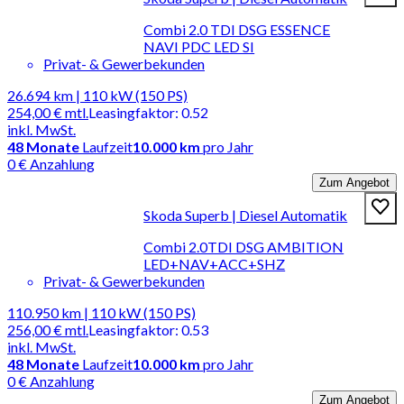
Combi 2.0 TDI DSG ESSENCE
NAVI PDC LED SI
Privat- & Gewerbekunden
26.694 km | 110 kW (150 PS)
254,00 €
mtl.
Leasingfaktor
:
0.52
inkl. MwSt.
48
Monate
Laufzeit
10.000 km
pro Jahr
0 € Anzahlung
Zum Angebot
Skoda Superb | Diesel Automatik
Combi 2.0TDI DSG AMBITION
LED+NAV+ACC+SHZ
Privat- & Gewerbekunden
110.950 km | 110 kW (150 PS)
256,00 €
mtl.
Leasingfaktor
:
0.53
inkl. MwSt.
48
Monate
Laufzeit
10.000 km
pro Jahr
0 € Anzahlung
Zum Angebot