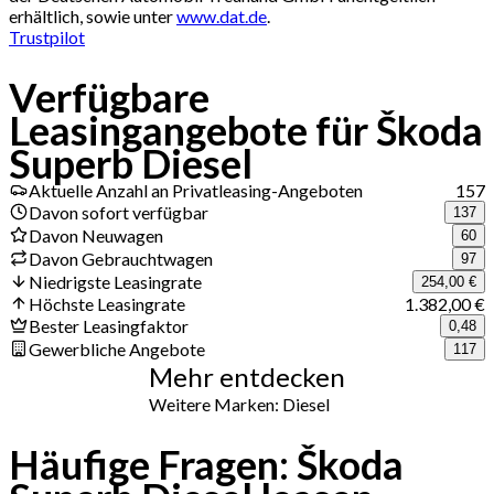
erhältlich, sowie unter
www.dat.de
.
Trustpilot
Verfügbare
Leasingangebote für Škoda
Superb Diesel
Aktuelle Anzahl an Privatleasing-Angeboten
157
Davon sofort verfügbar
137
Davon Neuwagen
60
Davon Gebrauchtwagen
97
Niedrigste Leasingrate
254,00 €
Höchste Leasingrate
1.382,00 €
Bester Leasingfaktor
0,48
Gewerbliche Angebote
117
Mehr entdecken
Weitere Marken: Diesel
Häufige Fragen: Škoda