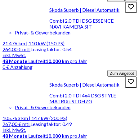
Skoda Superb | Diesel Automatik
Combi 2.0 TDI DSG ESSENCE
NAVI KAMERA SIT
Privat- & Gewerbekunden
21.476 km | 110 kW (150 PS)
264,00 €
mtl.
Leasingfaktor
:
0.54
inkl. MwSt.
48
Monate
Laufzeit
10.000 km
pro Jahr
0 € Anzahlung
Zum Angebot
Skoda Superb | Diesel Automatik
Combi 2.0 TDI 4x4 DSG STYLE
MATRIX+STDHZG
Privat- & Gewerbekunden
105.763 km | 147 kW (200 PS)
267,00 €
mtl.
Leasingfaktor
:
0.49
inkl. MwSt.
48
Monate
Laufzeit
10.000 km
pro Jahr