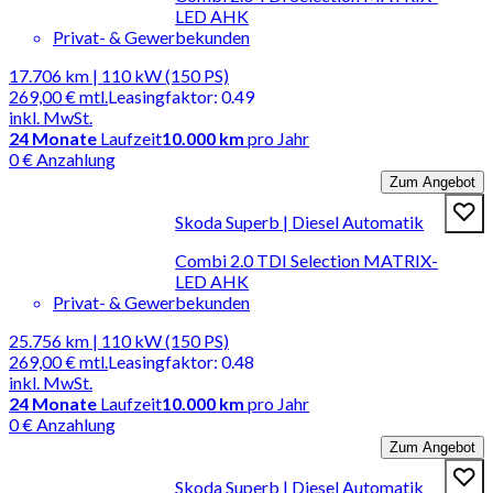
LED AHK
Privat- & Gewerbekunden
17.706 km | 110 kW (150 PS)
269,00 €
mtl.
Leasingfaktor
:
0.49
inkl. MwSt.
24
Monate
Laufzeit
10.000 km
pro Jahr
0 € Anzahlung
Zum Angebot
Skoda Superb | Diesel Automatik
Combi 2.0 TDI Selection MATRIX-
LED AHK
Privat- & Gewerbekunden
25.756 km | 110 kW (150 PS)
269,00 €
mtl.
Leasingfaktor
:
0.48
inkl. MwSt.
24
Monate
Laufzeit
10.000 km
pro Jahr
0 € Anzahlung
Zum Angebot
Skoda Superb | Diesel Automatik