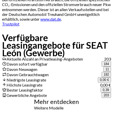
CO₂-Emissionen und den offiziellen Stromverbrauch neuer Pkw
entnommen werden. Dieser ist an allen Verkaufsstellen und bei
der Deutschen Automobil Treuhand GmbH unentgeltlich
erhältlich, sowie unter
www.dat.de
.
Trustpilot
Verfügbare
Leasingangebote für SEAT
León (Gewerbe)
Aktuelle Anzahl an Privatleasing-Angeboten
203
Davon sofort verfügbar
184
Davon Neuwagen
11
Davon Gebrauchtwagen
192
Niedrigste Leasingrate
0,00 €
Höchste Leasingrate
0,00 €
Bester Leasingfaktor
0,39
Gewerbliche Angebote
203
Mehr entdecken
Weitere Modelle