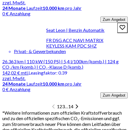
zzgl. MwSt.
24
Monate
Laufzeit
10.000 km
pro Jahr
0 € Anzahlung
Zum Angebot
Seat Leon | Benzin Automatik
FR DSG ACC NAVI MATRIX
KEYLESS KAM PDC SHZ
Privat- & Gewerbekunden
26.363 km | 110 kW (150 PS) | 5,4 l/100km (komb.) | 124 g
CO₂/km (komb.) | CO₂-Klasse D (komb.)
142,02 €
mtl.
Leasingfaktor
:
0.39
zzgl. MwSt.
24
Monate
Laufzeit
10.000 km
pro Jahr
0 € Anzahlung
Zum Angebot
1
2
3
…
14
*
Weitere Informationen zum offiziellen Kraftstoffverbrauch
und zu den offiziellen spezifischen CO₂-Emissionen und ggf.
zum Stromverbrauch neuer Pkw können dem Leitfaden über
den offiziellen Kraftstoffverbrauch, die offiziellen spezifischen