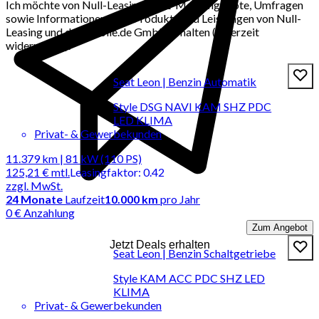
Ich möchte von Null-Leasing per E-Mail Angebote, Umfragen
sowie Informationen über Produkte und Leistungen von Null-
Leasing und der mobile.de GmbH erhalten (jederzeit
widerrufbar).
Seat Leon | Benzin Automatik
Style DSG NAVI KAM SHZ PDC
LED KLIMA
Privat- & Gewerbekunden
11.379 km | 81 kW (110 PS)
125,21 €
mtl.
Leasingfaktor
:
0.42
zzgl. MwSt.
24
Monate
Laufzeit
10.000 km
pro Jahr
0 € Anzahlung
Zum Angebot
Jetzt Deals erhalten
Seat Leon | Benzin Schaltgetriebe
Style KAM ACC PDC SHZ LED
KLIMA
Privat- & Gewerbekunden