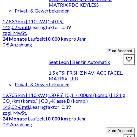
MATRIX PDC KEYLESS
Privat- & Gewerbekunden
17.833 km | 110 kW (150 PS)
142,02 €
mtl.
Leasingfaktor
:
0.39
zzgl. MwSt.
24
Monate
Laufzeit
10.000 km
pro Jahr
0 € Anzahlung
Zum Angebot
Seat Leon | Benzin Automatik
1.5 eTSI FR SHZ NAVI ACC FACEL.
MATRIX-LED
Privat- & Gewerbekunden
19.705 km | 110 kW (150 PS) | 5,4 l/100km (komb.) | 124 g
CO₂/km (komb.) | CO₂-Klasse D (komb.)
142,02 €
mtl.
Leasingfaktor
:
0.39
zzgl. MwSt.
24
Monate
Laufzeit
10.000 km
pro Jahr
0 € Anzahlung
Zum Angebot