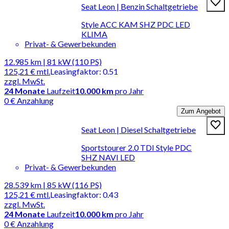
Seat Leon | Benzin Schaltgetriebe
Style ACC KAM SHZ PDC LED
KLIMA
Privat- & Gewerbekunden
12.985 km | 81 kW (110 PS)
125,21 €
mtl.
Leasingfaktor
:
0.51
zzgl. MwSt.
24
Monate
Laufzeit
10.000 km
pro Jahr
0 € Anzahlung
Zum Angebot
Seat Leon | Diesel Schaltgetriebe
Sportstourer 2.0 TDI Style PDC
SHZ NAVI LED
Privat- & Gewerbekunden
28.539 km | 85 kW (116 PS)
125,21 €
mtl.
Leasingfaktor
:
0.43
zzgl. MwSt.
24
Monate
Laufzeit
10.000 km
pro Jahr
0 € Anzahlung