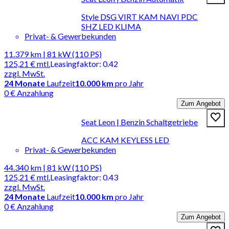
Style DSG VIRT KAM NAVI PDC
SHZ LED KLIMA
Privat- & Gewerbekunden
11.379 km | 81 kW (110 PS)
125,21 €
mtl.
Leasingfaktor
:
0.42
zzgl. MwSt.
24
Monate
Laufzeit
10.000 km
pro Jahr
0 € Anzahlung
Zum Angebot
Seat Leon | Benzin Schaltgetriebe
ACC KAM KEYLESS LED
Privat- & Gewerbekunden
44.340 km | 81 kW (110 PS)
125,21 €
mtl.
Leasingfaktor
:
0.43
zzgl. MwSt.
24
Monate
Laufzeit
10.000 km
pro Jahr
0 € Anzahlung
Zum Angebot