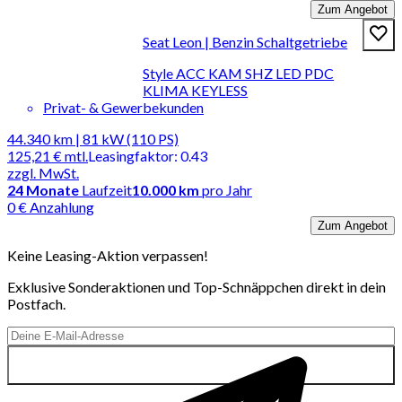
Zum Angebot
Seat Leon | Benzin Schaltgetriebe
Style ACC KAM SHZ LED PDC
KLIMA KEYLESS
Privat- & Gewerbekunden
44.340 km | 81 kW (110 PS)
125,21 €
mtl.
Leasingfaktor
:
0.43
zzgl. MwSt.
24
Monate
Laufzeit
10.000 km
pro Jahr
0 € Anzahlung
Zum Angebot
Keine Leasing-Aktion verpassen!
Exklusive Sonderaktionen und Top-Schnäppchen direkt in dein
Postfach.