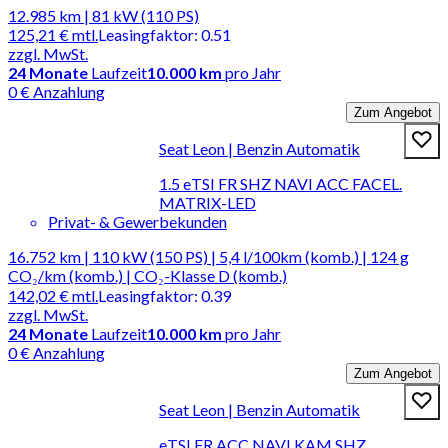
12.985 km | 81 kW (110 PS)
125,21 €
mtl.
Leasingfaktor
:
0.51
zzgl. MwSt.
24
Monate
Laufzeit
10.000 km
pro Jahr
0 € Anzahlung
Zum Angebot
Seat Leon | Benzin Automatik
1.5 eTSI FR SHZ NAVI ACC FACEL.
MATRIX-LED
Privat- & Gewerbekunden
16.752 km | 110 kW (150 PS) | 5,4 l/100km (komb.) | 124 g
CO₂/km (komb.) | CO₂-Klasse D (komb.)
142,02 €
mtl.
Leasingfaktor
:
0.39
zzgl. MwSt.
24
Monate
Laufzeit
10.000 km
pro Jahr
0 € Anzahlung
Zum Angebot
Seat Leon | Benzin Automatik
eTSI FR ACC NAVI KAM SHZ