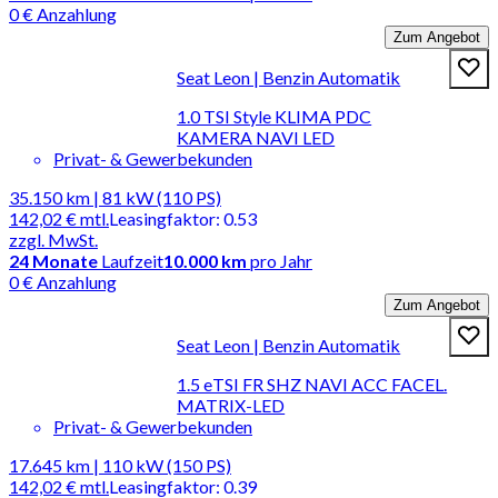
0 € Anzahlung
Zum Angebot
Seat Leon | Benzin Automatik
1.0 TSI Style KLIMA PDC
KAMERA NAVI LED
Privat- & Gewerbekunden
35.150 km | 81 kW (110 PS)
142,02 €
mtl.
Leasingfaktor
:
0.53
zzgl. MwSt.
24
Monate
Laufzeit
10.000 km
pro Jahr
0 € Anzahlung
Zum Angebot
Seat Leon | Benzin Automatik
1.5 eTSI FR SHZ NAVI ACC FACEL.
MATRIX-LED
Privat- & Gewerbekunden
17.645 km | 110 kW (150 PS)
142,02 €
mtl.
Leasingfaktor
:
0.39