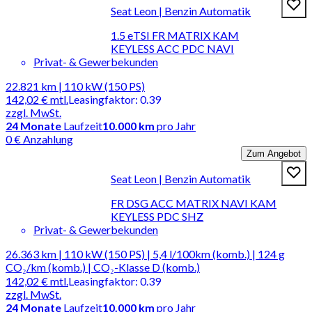
Seat Leon | Benzin Automatik
1.5 eTSI FR MATRIX KAM
KEYLESS ACC PDC NAVI
Privat- & Gewerbekunden
22.821 km | 110 kW (150 PS)
142,02 €
mtl.
Leasingfaktor
:
0.39
zzgl. MwSt.
24
Monate
Laufzeit
10.000 km
pro Jahr
0 € Anzahlung
Zum Angebot
Seat Leon | Benzin Automatik
FR DSG ACC MATRIX NAVI KAM
KEYLESS PDC SHZ
Privat- & Gewerbekunden
26.363 km | 110 kW (150 PS) | 5,4 l/100km (komb.) | 124 g
CO₂/km (komb.) | CO₂-Klasse D (komb.)
142,02 €
mtl.
Leasingfaktor
:
0.39
zzgl. MwSt.
24
Monate
Laufzeit
10.000 km
pro Jahr